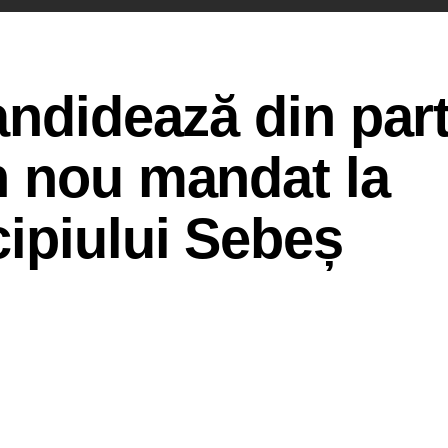
andidează din par
n nou mandat la
ipiului Sebeș