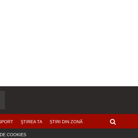
SPORT
ŞTIREA TA
ȘTIRI DIN ZONĂ
 DE COOKIES