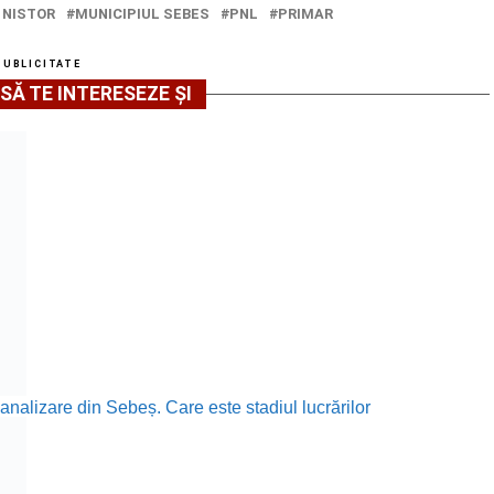
 NISTOR
MUNICIPIUL SEBES
PNL
PRIMAR
PUBLICITATE
SĂ TE INTERESEZE ȘI
canalizare din Sebeș. Care este stadiul lucrărilor