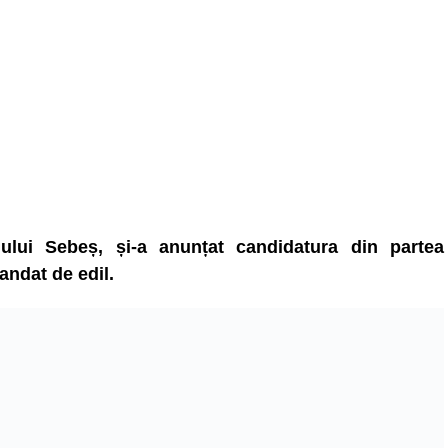
iului Sebeș, și-a anunțat candidatura din partea
andat de edil.