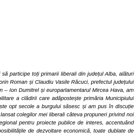
 să participe toți primarii liberali din județul Alba, alături
orin Roman și Claudiu Vasile Răcuci, prefectul județului
ean – Ion Dumitrel și europarlamentarul Mircea Hava, am
litare a clădirii care adăpostește primăria Municipiului
te opt secole a burgului săsesc și am pus în discuție
ansat colegilor mei liberali câteva propuneri privind noi
 regional pentru proiecte publice de interes, accentuând
 posibilitățile de dezvoltare economică, toate dublate de