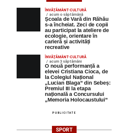
ÎNVĂȚĂMÂNT-CULTURĂ
acum o săptămână
Școala de Vară din Răhău
s-a încheiat. Zeci de copii
au participat la ateliere de
ecologie, orientare în
carieră și activități
recreative
ÎNVĂȚĂMÂNT-CULTURĂ
acum 3 săptămâni
O nouă performanță a
elevei Cristiana Cioca, de
la Colegiul Național
„Lucian Blaga” din Sebeș:
Premiul III la etapa
națională a Concursului
„Memoria Holocaustului”
PUBLICITATE
SPORT