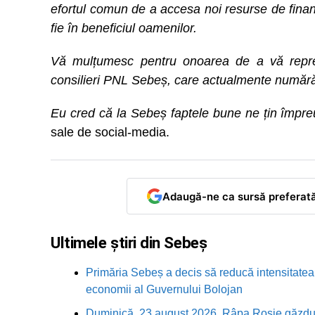
efortul comun de a accesa noi resurse de finan
fie în beneficiul oamenilor.
Vă mulțumesc pentru onoarea de a vă repre
consilieri PNL Sebeș, care actualmente numără 
Eu cred că la Sebeș faptele bune ne țin împre
sale de social-media.
Adaugă-ne ca sursă preferat
Ultimele știri din Sebeș
Primăria Sebeș a decis să reducă intensitatea i
economii al Guvernului Bolojan
Duminică, 23 august 2026, Râpa Roșie găzduieș