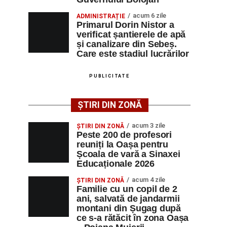
acum 6 zile
ADMINISTRAȚIE
Primarul Dorin Nistor a
verificat șantierele de apă
și canalizare din Sebeș.
Care este stadiul lucrărilor
PUBLICITATE
ȘTIRI DIN ZONĂ
acum 3 zile
ȘTIRI DIN ZONĂ
Peste 200 de profesori
reuniți la Oașa pentru
Școala de vară a Sinaxei
Educaționale 2026
acum 4 zile
ȘTIRI DIN ZONĂ
Familie cu un copil de 2
ani, salvată de jandarmii
montani din Șugag după
ce s-a rătăcit în zona Oașa