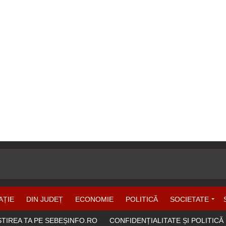
AȚIE
DIN JUDEȚ
ECONOMIE
POLITICĂ
SOCIETATE
ȘTIREA TA PE SEBEȘINFO.RO
CONFIDENȚIALITATE ȘI POLITICĂ