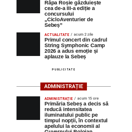
Râpa Roșie găzduiește
cea de-a III-a ediție a
concursului
„CicloAventurier de
Sebeș”
acum 2 zile
ACTUALITATE
Primul concert din cadrul
String Symphonic Camp
2026 a adus emoție și
aplauze la Sebeș
PUBLICITATE
ADMINISTRAȚIE
acum 15 ore
ADMINISTRAȚIE
Primăria Sebeș a decis să
reducă intensitatea
iluminatului public pe
timpul nopții, în contextul
apelului la economii al
Guvernului Bolojan