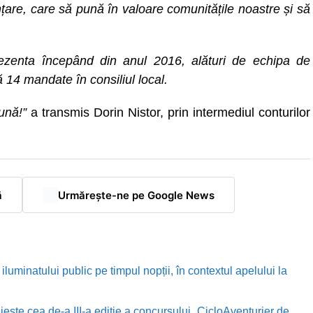
țare, care să pună în valoare comunitățile noastre și să
zenta începând din anul 2016, alături de echipa de
14 mandate în consiliul local.
ună!”
a transmis Dorin Nistor, prin intermediul conturilor
ă
Urmărește-ne pe Google News
luminatului public pe timpul nopții, în contextul apelului la
te cea de-a III-a ediție a concursului „CicloAventurier de