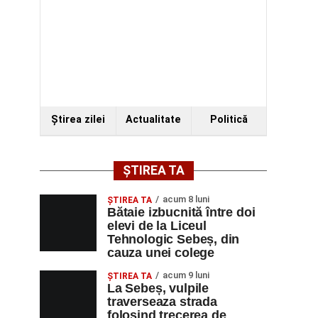
Ştirea zilei
Actualitate
Politică
ȘTIREA TA
acum 8 luni
ŞTIREA TA
Bătaie izbucnită între doi
elevi de la Liceul
Tehnologic Sebeș, din
cauza unei colege
acum 9 luni
ŞTIREA TA
La Sebeș, vulpile
traverseaza strada
folosind trecerea de