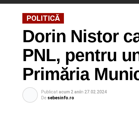
POLITICĂ
Dorin Nistor c
PNL, pentru u
Primăria Munic
Publicat
acum 2 ani
în
27.02.2024
De
sebesinfo.ro