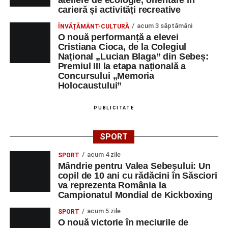
ateliere de ecologie, orientare în
carieră și activități recreative
acum 3 săptămâni
ÎNVĂȚĂMÂNT-CULTURĂ
O nouă performanță a elevei
Cristiana Cioca, de la Colegiul
Național „Lucian Blaga” din Sebeș:
Premiul III la etapa națională a
Concursului „Memoria
Holocaustului”
PUBLICITATE
SPORT
acum 4 zile
SPORT
Mândrie pentru Valea Sebeșului: Un
copil de 10 ani cu rădăcini în Săsciori
va reprezenta România la
Campionatul Mondial de Kickboxing
acum 5 zile
SPORT
O nouă victorie în meciurile de