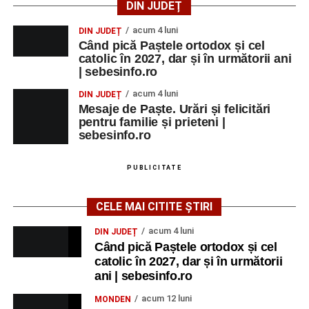
DIN JUDEȚ
acum 4 luni
DIN JUDEȚ
Când pică Paștele ortodox și cel
catolic în 2027, dar și în următorii ani
| sebesinfo.ro
acum 4 luni
DIN JUDEȚ
Mesaje de Paște. Urări și felicitări
pentru familie și prieteni |
sebesinfo.ro
PUBLICITATE
CELE MAI CITITE ȘTIRI
acum 4 luni
DIN JUDEȚ
Când pică Paștele ortodox și cel
catolic în 2027, dar și în următorii
ani | sebesinfo.ro
acum 12 luni
MONDEN