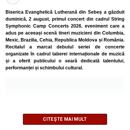
de vârstă, astfel încât competiția să fie accesibilă atât
celor aflați la început de drum, cât și celor cu experiență în
Biserica Evanghelică Lutherană din Sebeș a găzduit
mountain bike. La finalul întrecerii, cei mai bine clasați
duminică, 2 august, primul concert din cadrul String
concurenți vor fi recompensați cu premii în bani și premii
Symphonic Camp Concerts 2026, eveniment care a
oferite de partenerii evenimentului.
adus pe aceeași scenă tineri muzicieni din Columbia,
Mexic, Brazilia, Cehia, Republica Moldova și România.
Înaintea zilei de concurs, participanții își vor putea ridica
Recitalul a marcat debutul seriei de concerte
numerele de concurs, confirma înscrierile online sau se
organizate în cadrul taberei internaționale de muzică
vor putea înscrie direct la competiție în cadrul Punctului
și a oferit publicului o seară dedicată talentului,
Oficial de Înscrieri și Informații (Race Office), care va
performanței și schimbului cultural.
funcționa după următorul program:
• vineri, 21 august, între orele 17:00 și 20:00, în Piața
Primăriei Sebeș;
• sâmbătă, 22 august, între orele 10:00 și 20:00, pe platoul
Centrului Cultural „Lucian Blaga” Sebeș;
• sâmbătă, 22 august, între orele 17:00 și 20:00, la Râpa
Roșie, unde vor avea loc și antrenamente libere pe
CITEȘTE MAI MULT
traseul de concurs.