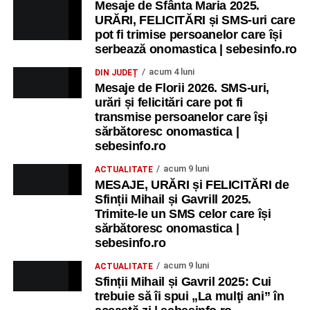
Mesaje de Sfânta Maria 2025.
URĂRI, FELICITĂRI și SMS-uri care
pot fi trimise persoanelor care își
serbează onomastica | sebesinfo.ro
acum 4 luni
DIN JUDEȚ
Mesaje de Florii 2026. SMS-uri,
urări și felicitări care pot fi
transmise persoanelor care îşi
sărbătoresc onomastica |
sebesinfo.ro
acum 9 luni
ACTUALITATE
MESAJE, URĂRI și FELICITĂRI de
Sfinții Mihail și Gavrill 2025.
Trimite-le un SMS celor care își
sărbătoresc onomastica |
sebesinfo.ro
acum 9 luni
ACTUALITATE
Sfinții Mihail și Gavril 2025: Cui
trebuie să îi spui „La mulţi ani” în