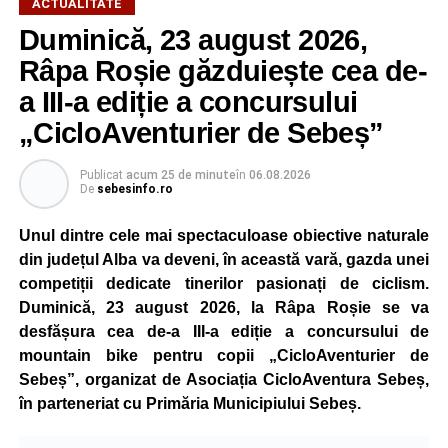
ACTUALITATE
Duminică, 23 august 2026,
Râpa Roșie găzduiește cea de-
a III-a ediție a concursului
„CicloAventurier de Sebeș”
Publicat
acum 25 de minute
în
06.08.2026
De
sebesinfo.ro
Unul dintre cele mai spectaculoase obiective naturale
din județul Alba va deveni, în această vară, gazda unei
competiții dedicate tinerilor pasionați de ciclism.
Duminică, 23 august 2026, la Râpa Roșie se va
desfășura cea de-a III-a ediție a concursului de
mountain bike pentru copii „CicloAventurier de
Sebeș”, organizat de Asociația CicloAventura Sebeș,
în parteneriat cu Primăria Municipiului Sebeș.