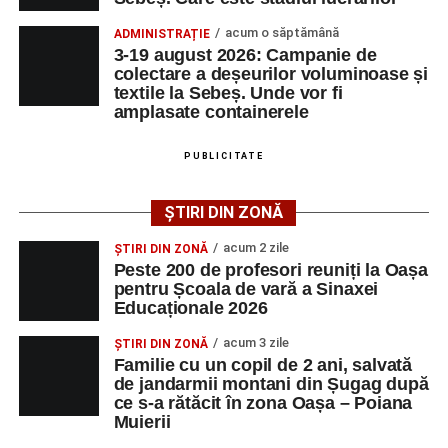
Primul concert din cadrul String Symphonic Camp
2026 a adus emoție și aplauze la Sebeș
acum o săptămână
ADMINISTRAȚIE
3-19 august 2026: Campanie de
În luna august, cele mai recente lucrări ale lui Eugen
colectare a deșeurilor voluminoase și
Măcinic pot fi admirate la Primăria Sebeș
textile la Sebeș. Unde vor fi
amplasate containerele
După mai multe zile de pregătire intensivă, participanții
au venit la Sebeș și au susținut un recital apreciat de
PUBLICITATE
public. Fiecare interpretare a evidențiat nivelul artistic al
tinerilor muzicieni și munca depusă în cadrul taberei, iar
ȘTIRI DIN ZONĂ
spectatorii au răsplătit prestațiile cu aplauze îndelungate.
acum 2 zile
ȘTIRI DIN ZONĂ
Peste 200 de profesori reuniți la Oașa
pentru Școala de vară a Sinaxei
Educaționale 2026
acum 3 zile
ȘTIRI DIN ZONĂ
Familie cu un copil de 2 ani, salvată
de jandarmii montani din Șugag după
ce s-a rătăcit în zona Oașa – Poiana
Muierii