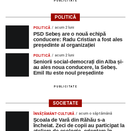
PUBLICITATE
Duminică, 23 august 2026, Râpa Roșie găzduiește
cea de-a III-a ediție a concursului „CicloAventurier
POLITICĂ
de Sebeș”
acum 2 luni
POLITICĂ
Primul concert din cadrul String Symphonic Camp
PSD Sebeș are o nouă echipă
2026 a adus emoție și aplauze la Sebeș
conducere: Radu Cristian a fost ales
președinte al organizației
În luna august, cele mai recente lucrări ale lui Eugen
Măcinic pot fi admirate la Primăria Sebeș
acum 2 luni
POLITICĂ
Seniorii social-democrați din Alba și-
au ales noua conducere, la Sebeș.
Emil Itu este noul președinte
PUBLICITATE
SOCIETATE
acum o săptămână
ÎNVĂȚĂMÂNT-CULTURĂ
Școala de Vară din Răhău s-a
încheiat. Zeci de copii au participat la