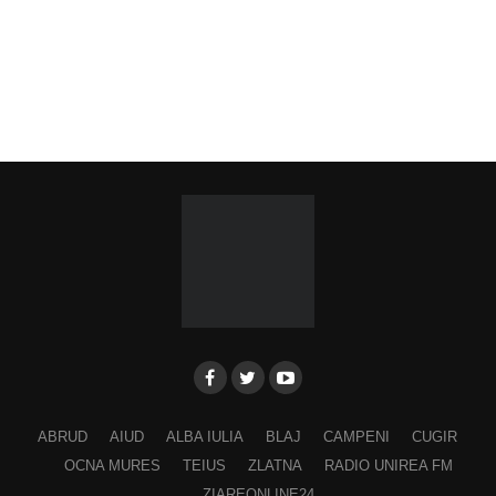
ABRUD
AIUD
ALBA IULIA
BLAJ
CAMPENI
CUGIR
OCNA MURES
TEIUS
ZLATNA
RADIO UNIREA FM
ZIAREONLINE24