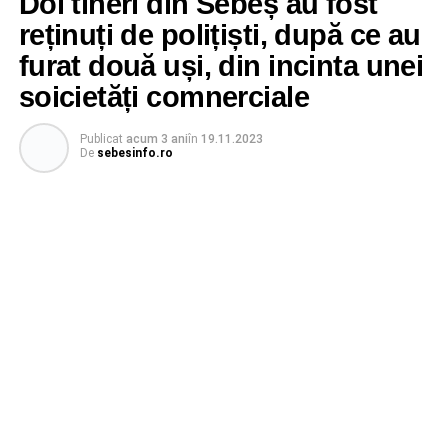
Doi tineri din Sebeș au fost
reținuți de polițiști, după ce au
furat două uși, din incinta unei
soicietăți comnerciale
Publicat
acum 3 ani
în
19.11.2023
De
sebesinfo.ro