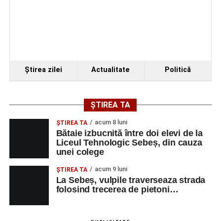
Organizatorii au transmis că recitalul de la Sebeș
reprezintă doar începutul unei serii de concerte care vor
Ştirea zilei
Actualitate
Politică
avea loc pe parcursul taberei, oferind comunității din
județul Alba ocazia de a descoperi tineri interpreți talentați
și de a lua parte la un veritabil schimb cultural prin
ȘTIREA TA
muzică.
acum 8 luni
ŞTIREA TA
Bătaie izbucnită între doi elevi de la
Liceul Tehnologic Sebeș, din cauza
unei colege
Adaugă-ne ca sursă preferată
acum 9 luni
ŞTIREA TA
La Sebeș, vulpile traverseaza strada
Urmărește-ne pe Google News
folosind trecerea de pietoni…
Ultimele știri din Sebeș