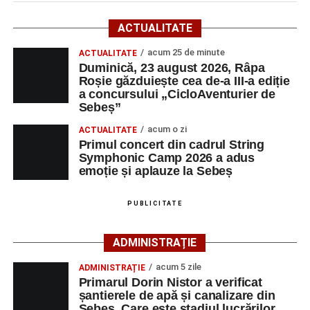
Startul competiției va fi dat duminică, 23 august 2026, la
ACTUALITATE
ora 10:00, la Râpa Roșie.
acum 25 de minute
ACTUALITATE
Duminică, 23 august 2026, Râpa
Înscrierile online sunt deschise până în 22 august 2026 și
Roșie găzduiește cea de-a III-a ediție
pot fi efectuate pe site-ul
www.cicloaventura.ro
.
String Symphonic Camp 2026 reunește tineri
a concursului „CicloAventurier de
instrumentiști din 6 țări, alături de voluntari și foști elevi ai
Sebeș”
Liceului de Arte „Regina Maria”, din Alba Iulia, care
acum o zi
ACTUALITATE
participă, timp de o săptămână, la cursuri de
Primul concert din cadrul String
Adaugă-ne ca sursă preferată
perfecționare, repetiții și activități artistice desfășurate sub
Symphonic Camp 2026 a adus
îndrumarea unor profesori și mentori.
emoție și aplauze la Sebeș
Urmărește-ne pe Google News
PUBLICITATE
Ultimele știri din Sebeș
ADMINISTRAȚIE
Duminică, 23 august 2026, Râpa Roșie găzduiește
acum 5 zile
ADMINISTRAȚIE
cea de-a III-a ediție a concursului „CicloAventurier
Primarul Dorin Nistor a verificat
de Sebeș”
șantierele de apă și canalizare din
Sebeș. Care este stadiul lucrărilor