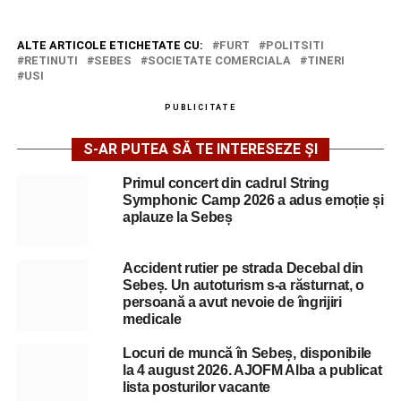
ALTE ARTICOLE ETICHETATE CU:
FURT
POLITSITI
RETINUTI
SEBES
SOCIETATE COMERCIALA
TINERI
USI
PUBLICITATE
S-AR PUTEA SĂ TE INTERESEZE ȘI
Primul concert din cadrul String
Symphonic Camp 2026 a adus emoție și
aplauze la Sebeș
Accident rutier pe strada Decebal din
Sebeș. Un autoturism s-a răsturnat, o
persoană a avut nevoie de îngrijiri
medicale
Locuri de muncă în Sebeș, disponibile
la 4 august 2026. AJOFM Alba a publicat
lista posturilor vacante