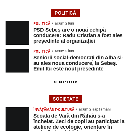
POLITICĂ
acum 2 luni
POLITICĂ
PSD Sebeș are o nouă echipă
conducere: Radu Cristian a fost ales
președinte al organizației
acum 3 luni
POLITICĂ
Seniorii social-democrați din Alba și-
au ales noua conducere, la Sebeș.
Emil Itu este noul președinte
PUBLICITATE
SOCIETATE
acum 2 săptămâni
ÎNVĂȚĂMÂNT-CULTURĂ
Școala de Vară din Răhău s-a
încheiat. Zeci de copii au participat la
ateliere de ecologie, orientare în