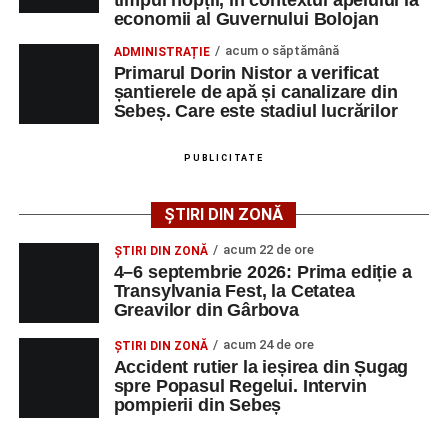
timpul nopții, în contextul apelului la
Adaugă-ne ca sursă preferată
economii al Guvernului Bolojan
acum o săptămână
ADMINISTRAȚIE
Urmărește-ne pe Google News
Primarul Dorin Nistor a verificat
șantierele de apă și canalizare din
Sebeș. Care este stadiul lucrărilor
Ultimele știri din Sebeș
Femeie de 66 de ani, transportată în stare gravă la
PUBLICITATE
spital după ce a fost lovită de o motocicletă pe
strada Dorobanți din Sebeș
ȘTIRI DIN ZONĂ
Accident pe strada Dorobanți din Sebeș: fermeie
acum 22 de ore
ȘTIRI DIN ZONĂ
de 66 de ani rănită grav, după ce a fost lovită de o
4–6 septembrie 2026: Prima ediție a
motocicletă
Transylvania Fest, la Cetatea
Greavilor din Gârbova
4–6 septembrie 2026: Prima ediție a Transylvania
Fest, la Cetatea Greavilor din Gârbova
acum 24 de ore
ȘTIRI DIN ZONĂ
Accident rutier la ieșirea din Șugag
spre Popasul Regelui. Intervin
pompierii din Sebeș