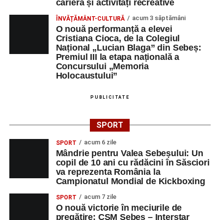
carieră și activități recreative
acum 3 săptămâni
ÎNVĂȚĂMÂNT-CULTURĂ
O nouă performanță a elevei
Cristiana Cioca, de la Colegiul
Național „Lucian Blaga” din Sebeș:
Premiul III la etapa națională a
Concursului „Memoria
Holocaustului”
PUBLICITATE
SPORT
acum 6 zile
SPORT
Mândrie pentru Valea Sebeșului: Un
copil de 10 ani cu rădăcini în Săsciori
va reprezenta România la
Campionatul Mondial de Kickboxing
acum 7 zile
SPORT
O nouă victorie în meciurile de
pregătire: CSM Sebeș – Interstar