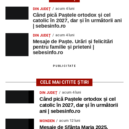
acum 4 luni
DIN JUDEȚ
Când pică Paștele ortodox și cel
catolic în 2027, dar și în următorii ani
| sebesinfo.ro
acum 4 luni
DIN JUDEȚ
Mesaje de Paște. Urări și felicitări
pentru familie și prieteni |
sebesinfo.ro
PUBLICITATE
CELE MAI CITITE ȘTIRI
acum 4 luni
DIN JUDEȚ
Când pică Paștele ortodox și cel
catolic în 2027, dar și în următorii
ani | sebesinfo.ro
acum 12 luni
MONDEN
Mesaje de Sfânta Maria 2025.