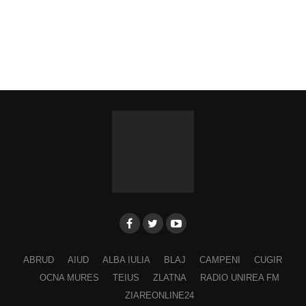
ABRUD
AIUD
ALBA IULIA
BLAJ
CAMPENI
CUGIR
OCNA MURES
TEIUS
ZLATNA
RADIO UNIREA FM
ZIAREONLINE24