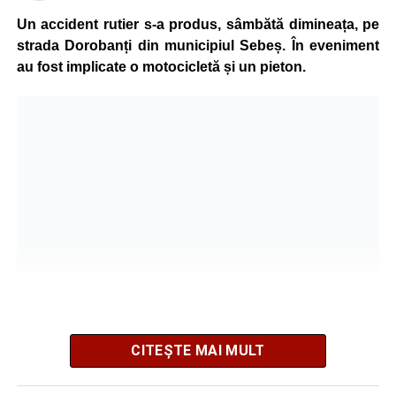
grave și a fost transportată la spital pentru acordarea de
Un accident rutier s-a produs, sâmbătă dimineața, pe
îngrijiri medicale de specialitate.
strada Dorobanți din municipiul Sebeș. În eveniment
au fost implicate o motocicletă și un pieton.
Motociclistul a fost testat cu aparatul etilotest, rezultatul
fiind negativ.
Polițiștii continuă cercetările pentru stabilirea tuturor
împrejurărilor în care s-a produs accidentul, în cadrul unui
dosar penal întocmit pentru săvârșirea infracțiunii de
vătămare corporală din culpă.
Adaugă-ne ca sursă preferată
Urmărește-ne pe Google News
CITEȘTE MAI MULT
Potrivit informațiilor transmise de pompieri, o femeie de 66
Ultimele știri din Sebeș
de ani, din municipiul Sebeș, a fost găsită inconștientă în