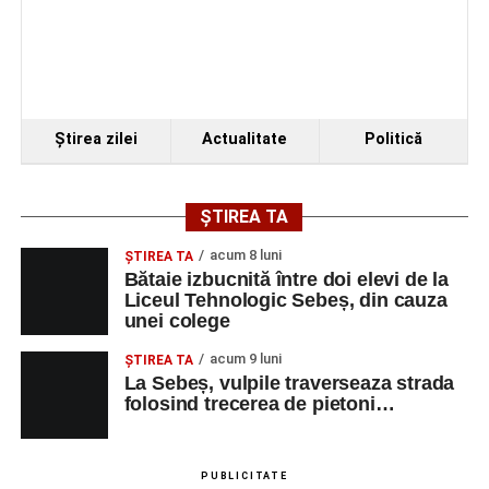
Ştirea zilei
Actualitate
Politică
ȘTIREA TA
acum 8 luni
ŞTIREA TA
Bătaie izbucnită între doi elevi de la
Liceul Tehnologic Sebeș, din cauza
unei colege
acum 9 luni
ŞTIREA TA
La Sebeș, vulpile traverseaza strada
folosind trecerea de pietoni…
PUBLICITATE