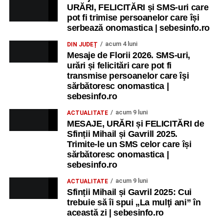
URĂRI, FELICITĂRI și SMS-uri care
pot fi trimise persoanelor care își
serbează onomastica | sebesinfo.ro
acum 4 luni
DIN JUDEȚ
Mesaje de Florii 2026. SMS-uri,
urări și felicitări care pot fi
transmise persoanelor care îşi
sărbătoresc onomastica |
sebesinfo.ro
acum 9 luni
ACTUALITATE
MESAJE, URĂRI și FELICITĂRI de
Sfinții Mihail și Gavrill 2025.
Trimite-le un SMS celor care își
sărbătoresc onomastica |
sebesinfo.ro
acum 9 luni
ACTUALITATE
Sfinții Mihail și Gavril 2025: Cui
trebuie să îi spui „La mulţi ani” în
această zi | sebesinfo.ro