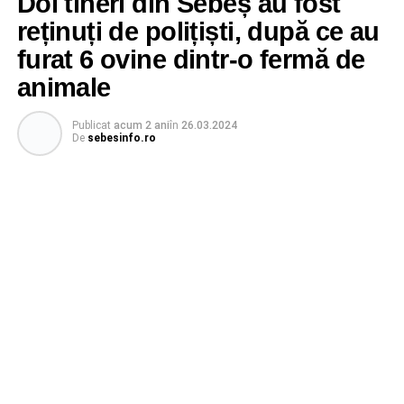
Doi tineri din Sebeș au fost
reținuți de polițiști, după ce au
furat 6 ovine dintr-o fermă de
animale
Publicat
acum 2 ani
în
26.03.2024
De
sebesinfo.ro