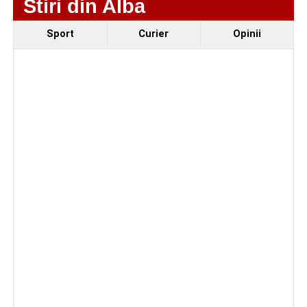
Stiri din Alba
lotul pentru noul sezon. Trei achiziții și performanțe
importante la nivel juvenil
Sport
Curier
Opinii
Cum s-a produs accidentul rutier de pe DN 67C, în
urma căruia patru persoane au ajuns la spital