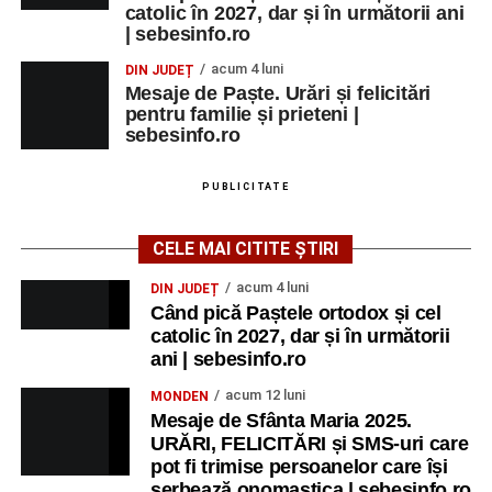
catolic în 2027, dar și în următorii ani
| sebesinfo.ro
acum 4 luni
DIN JUDEȚ
Mesaje de Paște. Urări și felicitări
pentru familie și prieteni |
sebesinfo.ro
PUBLICITATE
CELE MAI CITITE ȘTIRI
acum 4 luni
DIN JUDEȚ
Când pică Paștele ortodox și cel
catolic în 2027, dar și în următorii
ani | sebesinfo.ro
acum 12 luni
MONDEN
Mesaje de Sfânta Maria 2025.
URĂRI, FELICITĂRI și SMS-uri care
pot fi trimise persoanelor care își
serbează onomastica | sebesinfo.ro