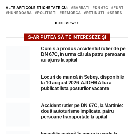
ALTE ARTICOLE ETICHETATE CU:
BARBATI
DN 67C
FURT
HUNEDOARA
POLITISTI
REMORCA
RETINUTI
SEBES
PUBLICITATE
S-AR PUTEA SĂ TE INTERESEZE ȘI
Cum s-a produs accidentul rutier de pe
DN 67C, în urma căruia patru persoane
au ajuns la spital
Locuri de muncă în Sebeș, disponibile
la 10 august 2026. AJOFM Alba a
publicat lista posturilor vacante
Accident rutier pe DN 67C, la Martinie:
două autoturisme implicate, patru
persoane transportate la spital
Investiție majoră în energie verde la