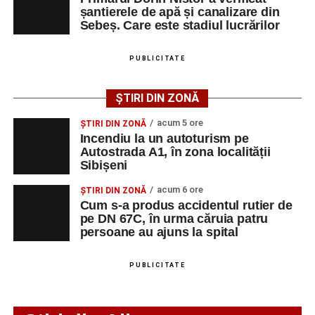
șantierele de apă și canalizare din
biologice, în vederea stabilirii alcoolemiei.
Sebeș. Care este stadiul lucrărilor
Polițiștii continuă cercetările pentru stabilirea tuturor
împrejurărilor în care s-a produs accidentul, în cadrul unui
PUBLICITATE
dosar penal întocmit sub aspectul săvârșirii infracțiunii de
vătămare corporală din culpă.
ȘTIRI DIN ZONĂ
acum 5 ore
ȘTIRI DIN ZONĂ
Incendiu la un autoturism pe
Autostrada A1, în zona localității
Adaugă-ne ca sursă preferată
Sibișeni
acum 6 ore
ȘTIRI DIN ZONĂ
Urmărește-ne pe Google News
Cum s-a produs accidentul rutier de
pe DN 67C, în urma căruia patru
persoane au ajuns la spital
Ultimele știri din Sebeș
Incendiu la un autoturism pe Autostrada A1, în zona
PUBLICITATE
localității Sibișeni
Școala de Fotbal Valea Frumoasei își întărește