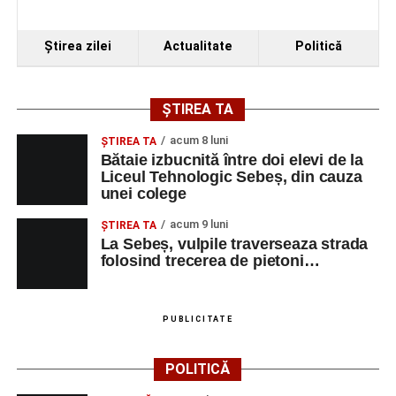
Ştirea zilei
Actualitate
Politică
ȘTIREA TA
acum 8 luni
ŞTIREA TA
Bătaie izbucnită între doi elevi de la
Liceul Tehnologic Sebeș, din cauza
unei colege
acum 9 luni
ŞTIREA TA
La Sebeș, vulpile traverseaza strada
folosind trecerea de pietoni…
PUBLICITATE
POLITICĂ