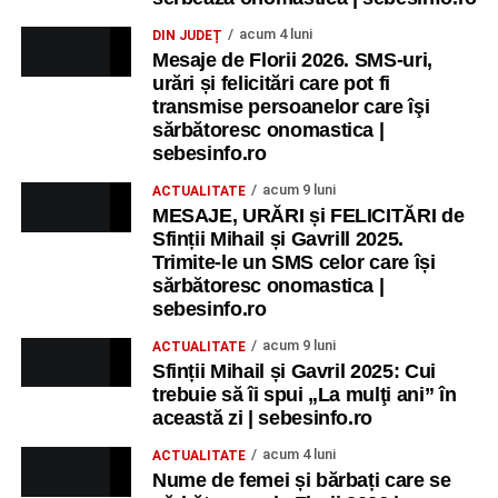
acum 4 luni
DIN JUDEȚ
Mesaje de Florii 2026. SMS-uri,
urări și felicitări care pot fi
transmise persoanelor care îşi
sărbătoresc onomastica |
sebesinfo.ro
acum 9 luni
ACTUALITATE
MESAJE, URĂRI și FELICITĂRI de
Sfinții Mihail și Gavrill 2025.
Trimite-le un SMS celor care își
sărbătoresc onomastica |
sebesinfo.ro
acum 9 luni
ACTUALITATE
Sfinții Mihail și Gavril 2025: Cui
trebuie să îi spui „La mulţi ani” în
această zi | sebesinfo.ro
acum 4 luni
ACTUALITATE
Nume de femei și bărbați care se