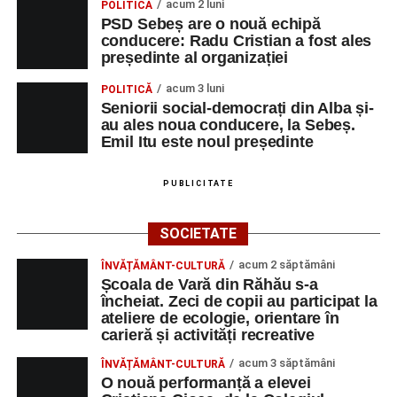
acum 2 luni
POLITICĂ
PSD Sebeș are o nouă echipă
conducere: Radu Cristian a fost ales
președinte al organizației
acum 3 luni
POLITICĂ
Seniorii social-democrați din Alba și-
au ales noua conducere, la Sebeș.
Emil Itu este noul președinte
PUBLICITATE
SOCIETATE
acum 2 săptămâni
ÎNVĂȚĂMÂNT-CULTURĂ
Școala de Vară din Răhău s-a
încheiat. Zeci de copii au participat la
ateliere de ecologie, orientare în
carieră și activități recreative
acum 3 săptămâni
ÎNVĂȚĂMÂNT-CULTURĂ
O nouă performanță a elevei