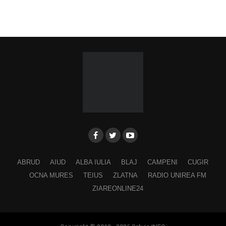
ABRUD
AIUD
ALBA IULIA
BLAJ
CAMPENI
CUGIR
OCNA MURES
TEIUS
ZLATNA
RADIO UNIREA FM
ZIAREONLINE24