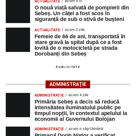
acum o zi
ACTUALITATE
stabilit că o femeie de 29 de ani, din municipiul Sebeș,
O nouă viață salvată de pompierii din
Sebeș. Un cățel a fost scos în
care conducea un autoturism pe direcția Șugag – Sebeș,
siguranță de sub o stivă de bușteni
a intrat în coliziune cu un alt autoturism, condus
regulamentar din sens opus, respectiv Sebeș – Șugag, de
acum 2 zile
ACTUALITATE
un bărbat de 62 de ani, din orașul Petrila, județul
Femeie de 66 de ani, transportată în
stare gravă la spital după ce a fost
Hunedoara.
lovită de o motocicletă pe strada
Dorobanți din Sebeș
În urma impactului, ambii conducători auto, precum și
două pasagere – o femeie de 22 de ani, aflată în
PUBLICITATE
autoturismul condus de femeia de 29 de ani, și o femeie
de 55 de ani, pasageră în autoturismul condus de
ADMINISTRAȚIE
bărbatul de 62 de ani – au suferit leziuni corporale.
acum 4 zile
ADMINISTRAȚIE
Cele patru persoane au fost transportate la Spitalul
Primăria Sebeș a decis să reducă
Județean de Urgență Alba Iulia pentru acordarea
intensitatea iluminatului public pe
timpul nopții, în contextul apelului la
îngrijirilor medicale de specialitate.
economii al Guvernului Bolojan
Cei doi conducători auto nu au putut fi testați cu aparatul
acum o săptămână
ADMINISTRAȚIE
etilotest, motiv pentru care le-au fost prelevate mostre
Primarul Dorin Nistor a verificat