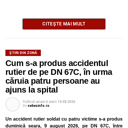
La fața locului intervine Detașamentul de Pompieri
CITEȘTE MAI MULT
Sebeș, cu o autospecială de stingere cu apă și spumă.
Pompierii acționează pentru localizarea și lichidarea
incendiului. Deocamdată, nu au fost comunicate informații
ȘTIRI DIN ZONĂ
privind existența unor victime sau cauza izbucnirii focului.
Cum s-a produs accidentul
rutier de pe DN 67C, în urma
căruia patru persoane au
Adaugă-ne ca sursă preferată
ajuns la spital
Urmărește-ne pe Google News
Publicat
acum 6 ore
în
10.08.2026
De
sebesinfo.ro
Ultimele știri din Sebeș
Un accident rutier soldat cu patru victime s-a produs
Incendiu la un autoturism pe Autostrada A1, în zona
duminică seara, 9 august 2026, pe DN 67C, între