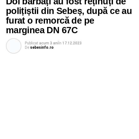
Doi bărbați au fost reținuți de
polițiștii din Sebeș, după ce au
furat o remorcă de pe
marginea DN 67C
Publicat
acum 3 ani
în
17.12.2023
De
sebesinfo.ro