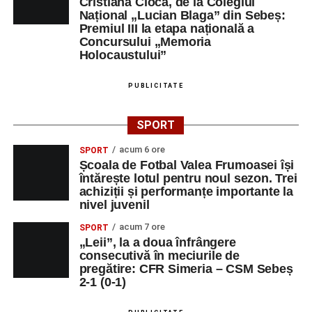
Cristiana Cioca, de la Colegiul
Național „Lucian Blaga” din Sebeș:
Premiul III la etapa națională a
Concursului „Memoria
Holocaustului”
PUBLICITATE
SPORT
acum 6 ore
SPORT
Școala de Fotbal Valea Frumoasei își
întărește lotul pentru noul sezon. Trei
achiziții și performanțe importante la
nivel juvenil
acum 7 ore
SPORT
„Leii”, la a doua înfrângere
consecutivă în meciurile de
pregătire: CFR Simeria – CSM Sebeș
2-1 (0-1)