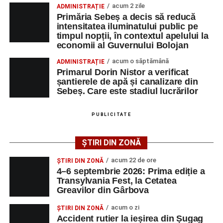
un reper pentru comunitate, pentru istoria locului și pentru
acum 2 zile
ADMINISTRAȚIE
Femeie de 66 de ani, transportată în stare gravă la
toți cei care cred că trecutul poate deveni motor de
Primăria Sebeș a decis să reducă
spital după ce a fost lovită de o motocicletă pe
dezvoltare pentru prezent”
, a declarat Alexandru Radu,
intensitatea iluminatului public pe
strada Dorobanți din Sebeș
timpul nopții, în contextul apelului la
președintele Asociației AGORA – Născuți Liberi.
economii al Guvernului Bolojan
Accident pe strada Dorobanți din Sebeș: fermeie
Transylvania Fest va avea loc în perioada
4–6
acum o săptămână
ADMINISTRAȚIE
de 66 de ani rănită grav, după ce a fost lovită de o
septembrie 2026
, la
Cetatea Greavilor din Gârbova
.
Primarul Dorin Nistor a verificat
motocicletă
șantierele de apă și canalizare din
Intrarea este liberă pe întreaga durată a evenimentului.
Sebeș. Care este stadiul lucrărilor
4–6 septembrie 2026: Prima ediție a Transylvania
Fest, la Cetatea Greavilor din Gârbova
PUBLICITATE
Adaugă-ne ca sursă preferată
ȘTIRI DIN ZONĂ
Urmărește-ne pe Google News
acum 22 de ore
ȘTIRI DIN ZONĂ
4–6 septembrie 2026: Prima ediție a
Transylvania Fest, la Cetatea
Ultimele știri din Sebeș
Greavilor din Gârbova
Femeie de 66 de ani, transportată în stare gravă la
acum o zi
ȘTIRI DIN ZONĂ
spital după ce a fost lovită de o motocicletă pe
Accident rutier la ieșirea din Șugag