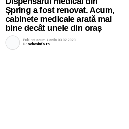
Dispensarul medical din
Șpring a fost renovat. Acum,
cabinete medicale arată mai
bine decât unele din oraș
Publicat
acum 4 ani
în
03.02.2023
De
sebesinfo.ro