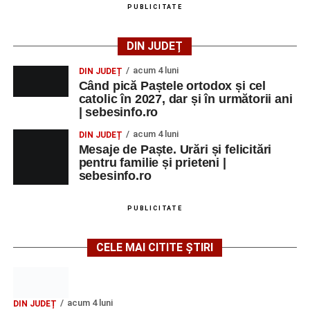
PUBLICITATE
DIN JUDEȚ
acum 4 luni
DIN JUDEȚ
Când pică Paștele ortodox și cel
catolic în 2027, dar și în următorii ani
| sebesinfo.ro
acum 4 luni
DIN JUDEȚ
Mesaje de Paște. Urări și felicitări
pentru familie și prieteni |
sebesinfo.ro
PUBLICITATE
CELE MAI CITITE ȘTIRI
acum 4 luni
DIN JUDEȚ