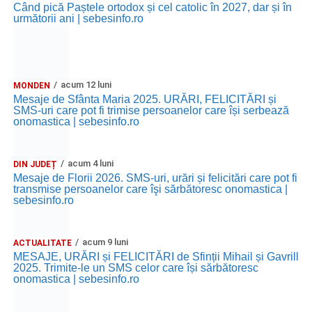
Când pică Paștele ortodox și cel catolic în 2027, dar și în
următorii ani | sebesinfo.ro
acum 12 luni
MONDEN
Mesaje de Sfânta Maria 2025. URĂRI, FELICITĂRI și
SMS-uri care pot fi trimise persoanelor care își serbează
onomastica | sebesinfo.ro
acum 4 luni
DIN JUDEȚ
Mesaje de Florii 2026. SMS-uri, urări și felicitări care pot fi
transmise persoanelor care îşi sărbătoresc onomastica |
sebesinfo.ro
acum 9 luni
ACTUALITATE
MESAJE, URĂRI și FELICITĂRI de Sfinții Mihail și Gavrill
2025. Trimite-le un SMS celor care își sărbătoresc
onomastica | sebesinfo.ro