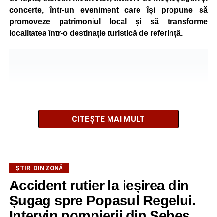
concerte, într-un eveniment care își propune să
promoveze patrimoniul local și să transforme
localitatea într-o destinație turistică de referință.
CITEȘTE MAI MULT
ȘTIRI DIN ZONĂ
Festivalul este organizat de
Asociația AGORA – Născuți
Accident rutier la ieșirea din
Liberi
, în parteneriat cu
Primăria Comunei Gârbova
și
Șugag spre Popasul Regelui.
Ordinul Cetății Mühlbach
, iar accesul publicului va fi
gratuit pe întreaga durată a manifestării.
Intervin pompierii din Sebeș