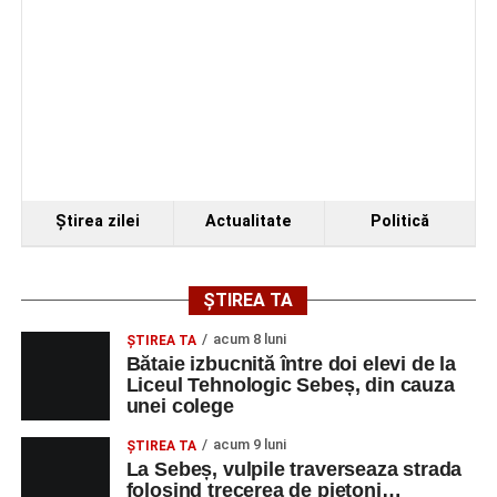
Ştirea zilei
Actualitate
Politică
ȘTIREA TA
acum 8 luni
ŞTIREA TA
Bătaie izbucnită între doi elevi de la
Liceul Tehnologic Sebeș, din cauza
unei colege
acum 9 luni
ŞTIREA TA
La Sebeș, vulpile traverseaza strada
folosind trecerea de pietoni…