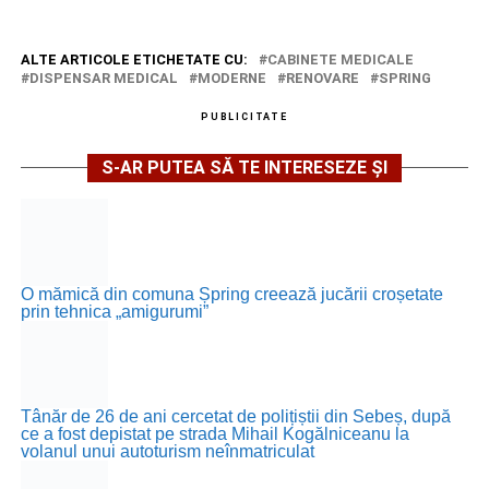
ALTE ARTICOLE ETICHETATE CU:
CABINETE MEDICALE
DISPENSAR MEDICAL
MODERNE
RENOVARE
SPRING
PUBLICITATE
S-AR PUTEA SĂ TE INTERESEZE ȘI
O mămică din comuna Șpring creează jucării croșetate
prin tehnica „amigurumi”
Tânăr de 26 de ani cercetat de polițiștii din Sebeș, după
ce a fost depistat pe strada Mihail Kogălniceanu la
volanul unui autoturism neînmatriculat