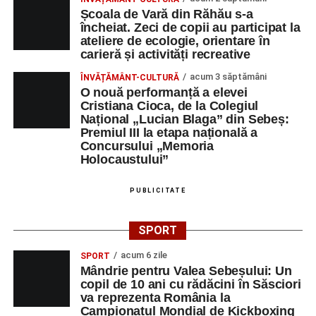
Școala de Vară din Răhău s-a
încheiat. Zeci de copii au participat la
ateliere de ecologie, orientare în
carieră și activități recreative
acum 3 săptămâni
ÎNVĂȚĂMÂNT-CULTURĂ
O nouă performanță a elevei
Cristiana Cioca, de la Colegiul
Național „Lucian Blaga” din Sebeș:
Premiul III la etapa națională a
Concursului „Memoria
Holocaustului”
PUBLICITATE
SPORT
acum 6 zile
SPORT
Mândrie pentru Valea Sebeșului: Un
copil de 10 ani cu rădăcini în Săsciori
va reprezenta România la
Campionatul Mondial de Kickboxing