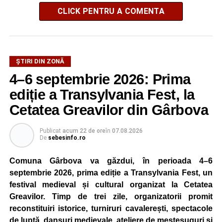
CLICK PENTRU A COMENTA
ȘTIRI DIN ZONĂ
4–6 septembrie 2026: Prima
ediție a Transylvania Fest, la
Cetatea Greavilor din Gârbova
Publicat
acum 22 de ore
în
07.08.2026
De
sebesinfo.ro
Comuna Gârbova va găzdui, în perioada 4–6
septembrie 2026, prima ediție a Transylvania Fest, un
festival medieval și cultural organizat la Cetatea
Greavilor. Timp de trei zile, organizatorii promit
reconstituiri istorice, turniruri cavalerești, spectacole
de luptă, dansuri medievale, ateliere de meșteșuguri și