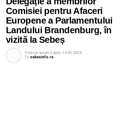
Delegație a membrilor
Comisiei pentru Afaceri
Europene a Parlamentului
Landului Brandenburg, în
vizită la Sebeș
Publicat
acum 2 ani
în
14.05.2024
De
sebesinfo.ro