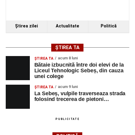
Ştirea zilei
Actualitate
Politică
ȘTIREA TA
acum 8 luni
ŞTIREA TA
Bătaie izbucnită între doi elevi de la
Liceul Tehnologic Sebeș, din cauza
unei colege
acum 9 luni
ŞTIREA TA
La Sebeș, vulpile traverseaza strada
folosind trecerea de pietoni…
PUBLICITATE