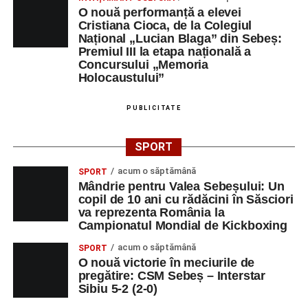
O nouă performanță a elevei
Cristiana Cioca, de la Colegiul
Național „Lucian Blaga” din Sebeș:
Premiul III la etapa națională a
Concursului „Memoria
Holocaustului”
PUBLICITATE
SPORT
acum o săptămână
SPORT
Mândrie pentru Valea Sebeșului: Un
copil de 10 ani cu rădăcini în Săsciori
va reprezenta România la
Campionatul Mondial de Kickboxing
acum o săptămână
SPORT
O nouă victorie în meciurile de
pregătire: CSM Sebeș – Interstar
Sibiu 5-2 (2-0)