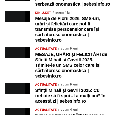
serbează onomastica | sebesinfo.ro
acum 4 luni
DIN JUDEȚ
Mesaje de Florii 2026. SMS-uri,
urări și felicitări care pot fi
transmise persoanelor care îşi
sărbătoresc onomastica |
sebesinfo.ro
acum 9 luni
ACTUALITATE
MESAJE, URĂRI și FELICITĂRI de
Sfinții Mihail și Gavrill 2025.
Trimite-le un SMS celor care își
sărbătoresc onomastica |
sebesinfo.ro
acum 9 luni
ACTUALITATE
Sfinții Mihail și Gavril 2025: Cui
trebuie să îi spui „La mulţi ani” în
această zi | sebesinfo.ro
acum 4 luni
ACTUALITATE