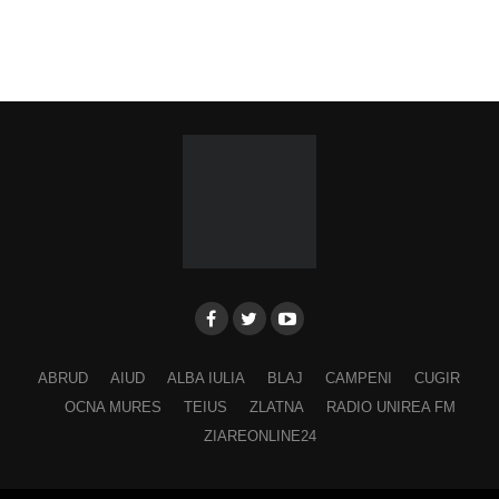
ABRUD
AIUD
ALBA IULIA
BLAJ
CAMPENI
CUGIR
OCNA MURES
TEIUS
ZLATNA
RADIO UNIREA FM
ZIAREONLINE24