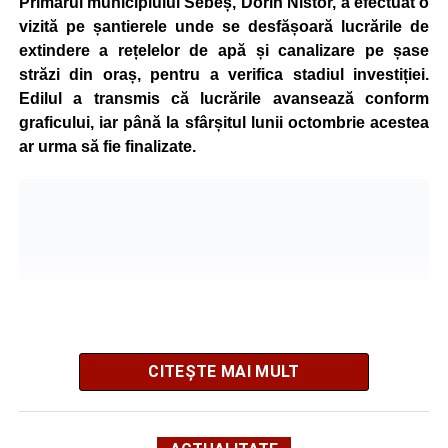
Primarul municipiului Sebeș, Dorin Nistor, a efectuat o
vizită pe șantierele unde se desfășoară lucrările de
Administrația locală subliniază că decizia are caracter
extindere a rețelelor de apă și canalizare pe șase
temporar și este adoptată în contextul actualei situații
străzi din oraș, pentru a verifica stadiul investiției.
energetice din România, în condițiile în care autoritățile
Edilul a transmis că lucrările avansează conform
centrale au cerut instituțiilor publice să adopte măsuri
graficului, iar până la sfârșitul lunii octombrie acestea
pentru reducerea cheltuielilor și a consumului de energie,
ar urma să fie finalizate.
în cadrul politicilor de eficientizare promovate de
Guvernul condus de Ilie Bolojan.
Noul program de iluminat se aplică pe zeci de străzi din
municipiul Sebeș, precum și în localitățile aparținătoare
Petrești, Lancrăm și Răhău.
Lista străzilor pe care se aplică
noile setări ale programului de
CITEȘTE MAI MULT
iluminat:
SEBEȘ –
1848, 1907, 24 Ianuarie, 8 Aprilie, Alunului,
Potrivit informațiilor prezentate de primarul Dorin Nistor,