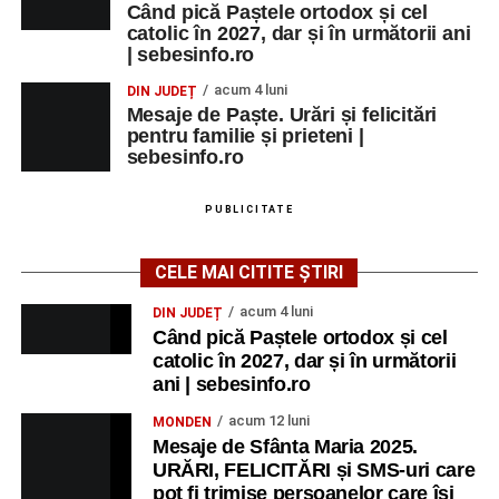
Când pică Paștele ortodox și cel
catolic în 2027, dar și în următorii ani
| sebesinfo.ro
acum 4 luni
DIN JUDEȚ
Mesaje de Paște. Urări și felicitări
pentru familie și prieteni |
sebesinfo.ro
PUBLICITATE
CELE MAI CITITE ȘTIRI
acum 4 luni
DIN JUDEȚ
Când pică Paștele ortodox și cel
catolic în 2027, dar și în următorii
ani | sebesinfo.ro
acum 12 luni
MONDEN
Mesaje de Sfânta Maria 2025.
URĂRI, FELICITĂRI și SMS-uri care
pot fi trimise persoanelor care își