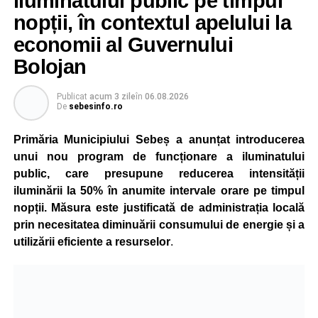
iluminatului public pe timpul
nopții, în contextul apelului la
economii al Guvernului
Bolojan
Publicat
acum 3 zile
în
06.08.2026
De
sebesinfo.ro
Primăria Municipiului Sebeș a anunțat introducerea
unui nou program de funcționare a iluminatului
public, care presupune reducerea intensității
iluminării la 50% în anumite intervale orare pe timpul
nopții. Măsura este justificată de administrația locală
prin necesitatea diminuării consumului de energie și a
utilizării eficiente a resurselor
.