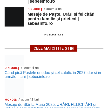
| sebesinfo.ro
acum 4 luni
DIN JUDEȚ
Mesaje de Paște. Urări și felicitări
pentru familie și prieteni |
sebesinfo.ro
PUBLICITATE
CELE MAI CITITE ȘTIRI
acum 4 luni
DIN JUDEȚ
Când pică Paștele ortodox și cel catolic în 2027, dar și în
următorii ani | sebesinfo.ro
acum 12 luni
MONDEN
Mesaje de Sfânta Maria 2025. URĂRI, FELICITĂRI și