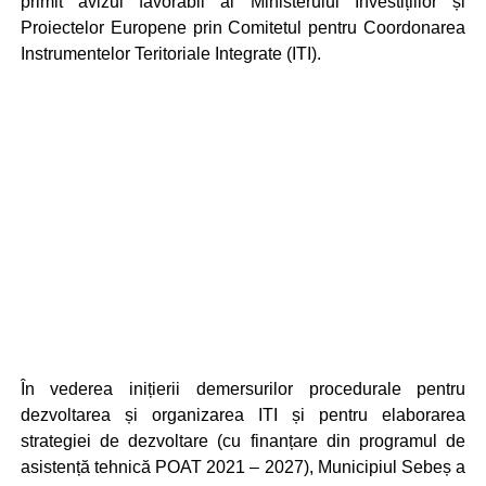
primit avizul favorabil al Ministerului Investițiilor și
Proiectelor Europene prin Comitetul pentru Coordonarea
Instrumentelor Teritoriale Integrate (ITI).
În vederea inițierii demersurilor procedurale pentru
dezvoltarea și organizarea ITI și pentru elaborarea
strategiei de dezvoltare (cu finanțare din programul de
asistență tehnică POAT 2021 – 2027), Municipiul Sebeș a