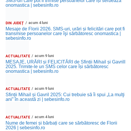
SMS-uri care pot fi trimise persoanelor care își serbează
onomastica | sebesinfo.ro
acum 4 luni
DIN JUDEȚ
Mesaje de Florii 2026. SMS-uri, urări și felicitări care pot fi
transmise persoanelor care îşi sărbătoresc onomastica |
sebesinfo.ro
acum 9 luni
ACTUALITATE
MESAJE, URĂRI și FELICITĂRI de Sfinții Mihail și Gavrill
2025. Trimite-le un SMS celor care își sărbătoresc
onomastica | sebesinfo.ro
acum 9 luni
ACTUALITATE
Sfinții Mihail și Gavril 2025: Cui trebuie să îi spui „La mulţi
ani” în această zi | sebesinfo.ro
acum 4 luni
ACTUALITATE
Nume de femei și bărbați care se sărbătoresc de Florii
2026 | sebesinfo.ro