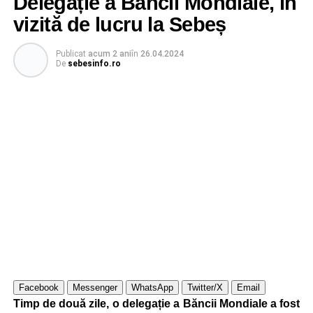
Delegație a Băncii Mondiale, în
vizită de lucru la Sebeș
Publicat
acum 2 ani
în
26.04.2024
De
sebesinfo.ro
Facebook
Messenger
WhatsApp
Twitter/X
Email
Timp de două zile, o delegație a Băncii Mondiale a fost