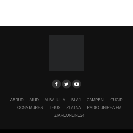
ABRUD
AIUD
ALBA IULIA
BLAJ
CAMPENI
CUGIR
OCNA MURES
TEIUS
ZLATNA
RADIO UNIREA FM
ZIAREONLINE24