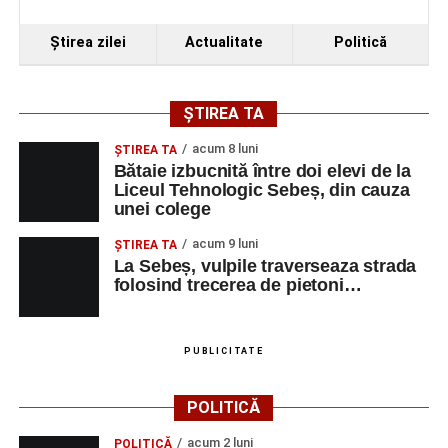
Ştirea zilei
Actualitate
Politică
ȘTIREA TA
acum 8 luni
ŞTIREA TA
Bătaie izbucnită între doi elevi de la
Liceul Tehnologic Sebeș, din cauza
unei colege
acum 9 luni
ŞTIREA TA
La Sebeș, vulpile traverseaza strada
folosind trecerea de pietoni…
PUBLICITATE
POLITICĂ
acum 2 luni
POLITICĂ