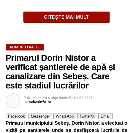
CITEȘTE MAI MULT
ADMINISTRAȚIE
Potrivit autorităților locale, sistemul de iluminat public este
Primarul Dorin Nistor a
gestionat printr-un program automatizat de telegestiune,
verificat șantierele de apă și
care reglează intensitatea luminii în funcție de orele
exacte de apus și răsărit ale soarelui. Chiar dacă nivelul
canalizare din Sebeș. Care
de iluminare va fi redus în anumite intervale, iluminatul
este stadiul lucrărilor
stradal va rămâne funcțional pe întreaga durată a nopții.
Publicat
acum o săptămână
în
01.08.2026
Reprezentanții Primăriei Sebeș precizează că măsura nu
De
sebesinfo.ro
va afecta siguranța traficului rutier și pietonal, iar
vizibilitatea pe străzile municipiului va fi menținută la un
Facebook
Messenger
WhatsApp
Twitter/X
Email
nivel corespunzător.
Primarul municipiului Sebeș, Dorin Nistor, a efectuat o
vizită pe șantierele unde se desfășoară lucrările de