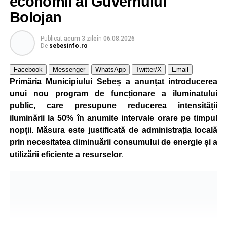
economii al Guvernului
Bolojan
Publicat
acum 3 zile
în
06.08.2026
De
sebesinfo.ro
Facebook
Messenger
WhatsApp
Twitter/X
Email
Primăria Municipiului Sebeș a anunțat introducerea
unui nou program de funcționare a iluminatului
public, care presupune reducerea intensității
iluminării la 50% în anumite intervale orare pe timpul
nopții. Măsura este justificată de administrația locală
prin necesitatea diminuării consumului de energie și a
utilizării eficiente a resurselor
.