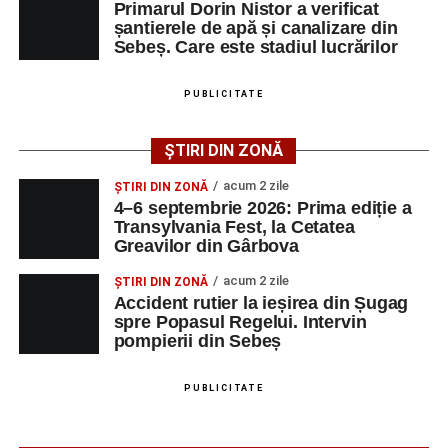
septembrie 2026
, la
Cetatea Greavilor din Gârbova
.
Primarul Dorin Nistor a verificat
motocicletă
șantierele de apă și canalizare din
Intrarea este liberă pe întreaga durată a evenimentului.
Sebeș. Care este stadiul lucrărilor
4–6 septembrie 2026: Prima ediție a Transylvania
Fest, la Cetatea Greavilor din Gârbova
PUBLICITATE
Adaugă-ne ca sursă preferată
ȘTIRI DIN ZONĂ
Urmărește-ne pe Google News
acum 2 zile
ȘTIRI DIN ZONĂ
4–6 septembrie 2026: Prima ediție a
Transylvania Fest, la Cetatea
Ultimele știri din Sebeș
Greavilor din Gârbova
Femeie de 66 de ani, transportată în stare gravă la
acum 2 zile
ȘTIRI DIN ZONĂ
spital după ce a fost lovită de o motocicletă pe
Accident rutier la ieșirea din Șugag
spre Popasul Regelui. Intervin
strada Dorobanți din Sebeș
pompierii din Sebeș
Accident pe strada Dorobanți din Sebeș: fermeie
de 66 de ani rănită grav, după ce a fost lovită de o
PUBLICITATE
motocicletă
4–6 septembrie 2026: Prima ediție a Transylvania