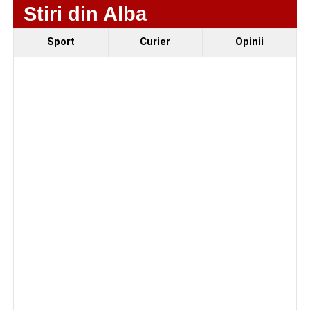
Stiri din Alba
Fest, la Cetatea Greavilor din Gârbova
Sport
Curier
Opinii