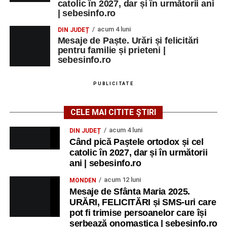
catolic în 2027, dar și în următorii ani
| sebesinfo.ro
acum 4 luni
DIN JUDEȚ
Mesaje de Paște. Urări și felicitări
pentru familie și prieteni |
sebesinfo.ro
PUBLICITATE
CELE MAI CITITE ȘTIRI
acum 4 luni
DIN JUDEȚ
Când pică Paștele ortodox și cel
catolic în 2027, dar și în următorii
ani | sebesinfo.ro
acum 12 luni
MONDEN
Mesaje de Sfânta Maria 2025.
URĂRI, FELICITĂRI și SMS-uri care
pot fi trimise persoanelor care își
serbează onomastica | sebesinfo.ro