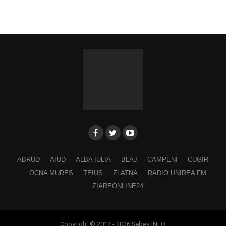
ABRUD
AIUD
ALBA IULIA
BLAJ
CAMPENI
CUGIR
OCNA MURES
TEIUS
ZLATNA
RADIO UNIREA FM
ZIAREONLINE24
Copyright © 2012 - 2026 Sebes INFO