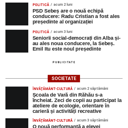
acum 2 luni
POLITICĂ
PSD Sebeș are o nouă echipă
conducere: Radu Cristian a fost ales
președinte al organizației
acum 3 luni
POLITICĂ
Seniorii social-democrați din Alba și-
au ales noua conducere, la Sebeș.
Emil Itu este noul președinte
PUBLICITATE
SOCIETATE
acum 2 săptămâni
ÎNVĂȚĂMÂNT-CULTURĂ
Școala de Vară din Răhău s-a
încheiat. Zeci de copii au participat la
ateliere de ecologie, orientare în
carieră și activități recreative
acum 3 săptămâni
ÎNVĂȚĂMÂNT-CULTURĂ
O nouă performanță a elevei