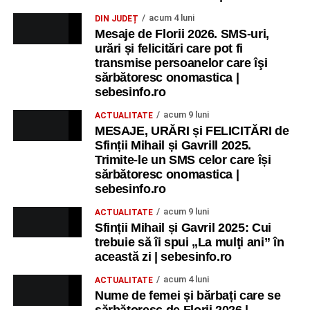
acum 4 luni
DIN JUDEȚ
Mesaje de Florii 2026. SMS-uri,
urări și felicitări care pot fi
transmise persoanelor care îşi
sărbătoresc onomastica |
sebesinfo.ro
acum 9 luni
ACTUALITATE
MESAJE, URĂRI și FELICITĂRI de
Sfinții Mihail și Gavrill 2025.
Trimite-le un SMS celor care își
sărbătoresc onomastica |
sebesinfo.ro
acum 9 luni
ACTUALITATE
Sfinții Mihail și Gavril 2025: Cui
trebuie să îi spui „La mulţi ani” în
această zi | sebesinfo.ro
acum 4 luni
ACTUALITATE
Nume de femei și bărbați care se
sărbătoresc de Florii 2026 |