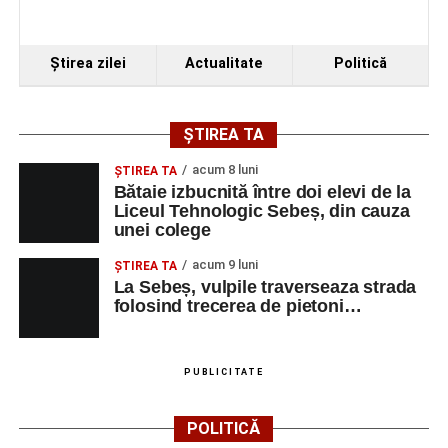
Ştirea zilei
Actualitate
Politică
ȘTIREA TA
acum 8 luni
ŞTIREA TA
Bătaie izbucnită între doi elevi de la
Liceul Tehnologic Sebeș, din cauza
unei colege
acum 9 luni
ŞTIREA TA
La Sebeș, vulpile traverseaza strada
folosind trecerea de pietoni…
PUBLICITATE
POLITICĂ