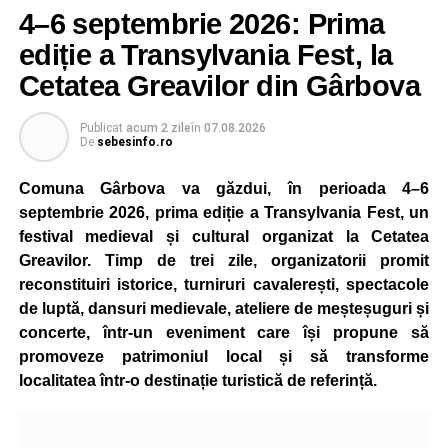
4–6 septembrie 2026: Prima
ediție a Transylvania Fest, la
Cetatea Greavilor din Gârbova
Publicat
acum 2 zile
în
07.08.2026
De
sebesinfo.ro
Comuna Gârbova va găzdui, în perioada 4–6
septembrie 2026, prima ediție a Transylvania Fest, un
festival medieval și cultural organizat la Cetatea
Greavilor. Timp de trei zile, organizatorii promit
reconstituiri istorice, turniruri cavalerești, spectacole
de luptă, dansuri medievale, ateliere de meșteșuguri și
concerte, într-un eveniment care își propune să
promoveze patrimoniul local și să transforme
localitatea într-o destinație turistică de referință.