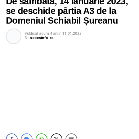
De sâmbătă, 14 ianuarie 2023,
se deschide pârtia A3 de la
Domeniul Schiabil Șureanu
Publicat
acum 4 ani
în
11.01.2023
De
sebesinfo.ro