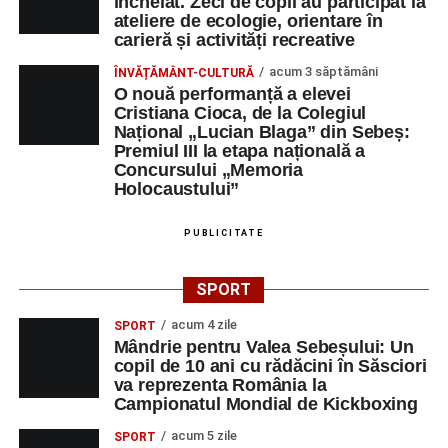
încheiat. Zeci de copii au participat la
ateliere de ecologie, orientare în
carieră și activități recreative
acum 3 săptămâni
ÎNVĂȚĂMÂNT-CULTURĂ
O nouă performanță a elevei
Cristiana Cioca, de la Colegiul
Național „Lucian Blaga” din Sebeș:
Premiul III la etapa națională a
Concursului „Memoria
Holocaustului”
PUBLICITATE
SPORT
acum 4 zile
SPORT
Mândrie pentru Valea Sebeșului: Un
copil de 10 ani cu rădăcini în Săsciori
va reprezenta România la
Campionatul Mondial de Kickboxing
acum 5 zile
SPORT