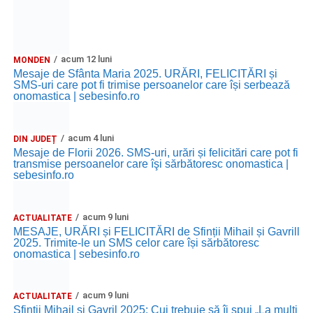
acum 12 luni
MONDEN
Mesaje de Sfânta Maria 2025. URĂRI, FELICITĂRI și
SMS-uri care pot fi trimise persoanelor care își serbează
onomastica | sebesinfo.ro
acum 4 luni
DIN JUDEȚ
Mesaje de Florii 2026. SMS-uri, urări și felicitări care pot fi
transmise persoanelor care îşi sărbătoresc onomastica |
sebesinfo.ro
acum 9 luni
ACTUALITATE
MESAJE, URĂRI și FELICITĂRI de Sfinții Mihail și Gavrill
2025. Trimite-le un SMS celor care își sărbătoresc
onomastica | sebesinfo.ro
acum 9 luni
ACTUALITATE
Sfinții Mihail și Gavril 2025: Cui trebuie să îi spui „La mulţi