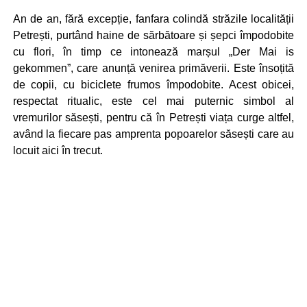
An de an, fără excepție, fanfara colindă străzile localității
Petrești, purtând haine de sărbătoare și șepci împodobite
cu flori, în timp ce intonează marșul „Der Mai is
gekommen”, care anunță venirea primăverii. Este însoțită
de copii, cu biciclete frumos împodobite. Acest obicei,
respectat ritualic, este cel mai puternic simbol al
vremurilor săsești, pentru că în Petrești viața curge altfel,
având la fiecare pas amprenta popoarelor săsești care au
locuit aici în trecut.