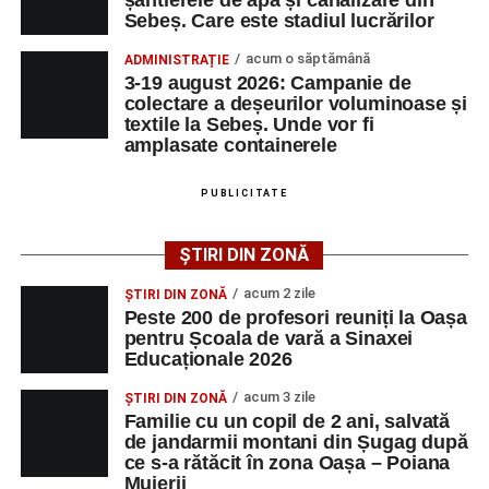
natură și patrimoniul local, iar lucrările sale sunt apreciate
Sebeș. Care este stadiul lucrărilor
de a evolua împreună în fața publicului.
pentru sensibilitatea cromatică și expresivitatea artistică.
acum o săptămână
ADMINISTRAȚIE
3-19 august 2026: Campanie de
Noua expoziție oferă publicului ocazia de a descoperi
colectare a deșeurilor voluminoase și
cele mai recente creații ale artistului și reprezintă o nouă
textile la Sebeș. Unde vor fi
invitație la întâlnirea cu arta într-un spațiu accesibil
amplasate containerele
comunității locale.
PUBLICITATE
ȘTIRI DIN ZONĂ
Adaugă-ne ca sursă preferată
acum 2 zile
ȘTIRI DIN ZONĂ
Peste 200 de profesori reuniți la Oașa
Urmărește-ne pe Google News
pentru Școala de vară a Sinaxei
Educaționale 2026
Ultimele știri din Sebeș
Organizatorii au transmis că recitalul de la Sebeș
acum 3 zile
ȘTIRI DIN ZONĂ
reprezintă doar începutul unei serii de concerte care vor
Familie cu un copil de 2 ani, salvată
Primul concert din cadrul String Symphonic Camp
de jandarmii montani din Șugag după
avea loc pe parcursul taberei, oferind comunității din
2026 a adus emoție și aplauze la Sebeș
ce s-a rătăcit în zona Oașa – Poiana
județul Alba ocazia de a descoperi tineri interpreți talentați
Muierii