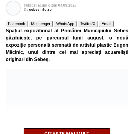
participă, timp de o săptămână, la cursuri de
Publicat
acum o zi
în
04.08.2026
perfecționare, repetiții și activități artistice desfășurate sub
De
sebesinfo.ro
îndrumarea unor profesori și mentori.
Facebook
Messenger
WhatsApp
Twitter/X
Email
Spațiul expozițional al Primăriei Municipiului Sebeș
găzduiește, pe parcursul lunii august, o nouă
expoziție personală semnată de artistul plastic Eugen
Măcinic, unul dintre cei mai apreciați acuareliști
originari din Sebeș.
După mai multe zile de pregătire intensivă, participanții
au venit la Sebeș și au susținut un recital apreciat de
public. Fiecare interpretare a evidențiat nivelul artistic al
CITEȘTE MAI MULT