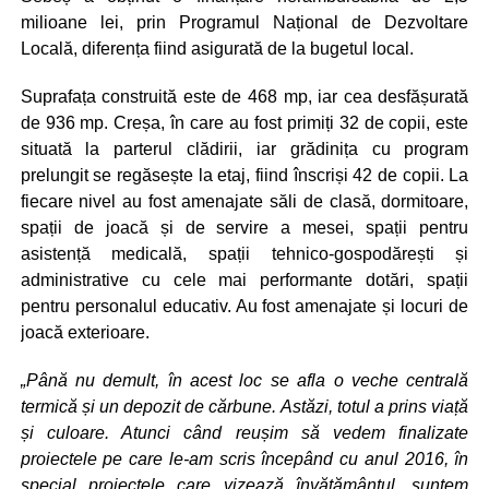
milioane lei, prin Programul Național de Dezvoltare
Locală, diferența fiind asigurată de la bugetul local.
Suprafața construită este de 468 mp, iar cea desfășurată
de 936 mp. Creșa, în care au fost primiți 32 de copii, este
situată la parterul clădirii, iar grădinița cu program
prelungit se regăsește la etaj, fiind înscriși 42 de copii. La
fiecare nivel au fost amenajate săli de clasă, dormitoare,
spații de joacă și de servire a mesei, spații pentru
asistență medicală, spații tehnico-gospodărești și
administrative cu cele mai performante dotări, spații
pentru personalul educativ. Au fost amenajate și locuri de
joacă exterioare.
„Până nu demult, în acest loc se afla o veche centrală
termică și un depozit de cărbune. Astăzi, totul a prins viață
și culoare. Atunci când reușim să vedem finalizate
proiectele pe care le-am scris începând cu anul 2016, în
special proiectele care vizează învățământul, suntem