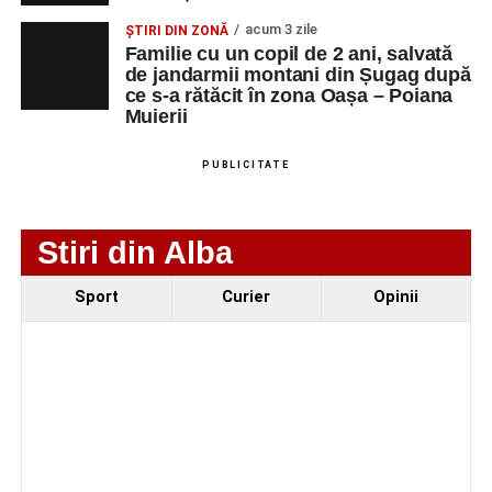
iluminatului public pe timpul nopții, în contextul
acum 3 zile
ȘTIRI DIN ZONĂ
apelului la economii al Guvernului Bolojan
Familie cu un copil de 2 ani, salvată
Duminică, 23 august 2026, Râpa Roșie găzduiește
de jandarmii montani din Șugag după
ce s-a rătăcit în zona Oașa – Poiana
cea de-a III-a ediție a concursului „CicloAventurier
Muierii
de Sebeș”
Primul concert din cadrul String Symphonic Camp
PUBLICITATE
2026 a adus emoție și aplauze la Sebeș
Stiri din Alba
Sport
Curier
Opinii