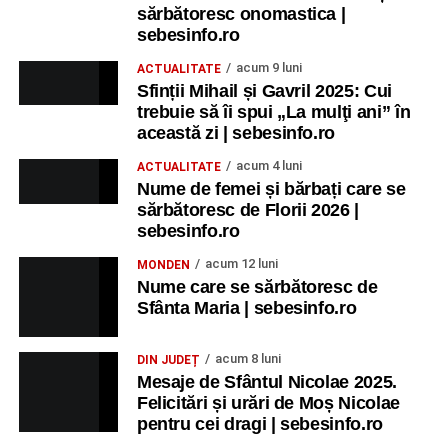
sărbătoresc onomastica |
sebesinfo.ro
acum 9 luni
ACTUALITATE
Sfinții Mihail și Gavril 2025: Cui
trebuie să îi spui „La mulţi ani” în
această zi | sebesinfo.ro
acum 4 luni
ACTUALITATE
Nume de femei și bărbați care se
sărbătoresc de Florii 2026 |
sebesinfo.ro
acum 12 luni
MONDEN
Nume care se sărbătoresc de
Sfânta Maria | sebesinfo.ro
acum 8 luni
DIN JUDEȚ
Mesaje de Sfântul Nicolae 2025.
Felicitări și urări de Moș Nicolae
pentru cei dragi | sebesinfo.ro