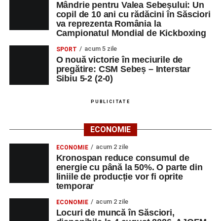
Mândrie pentru Valea Sebeșului: Un
copil de 10 ani cu rădăcini în Săsciori
va reprezenta România la
Campionatul Mondial de Kickboxing
acum 5 zile
SPORT
O nouă victorie în meciurile de
pregătire: CSM Sebeș – Interstar
Sibiu 5-2 (2-0)
PUBLICITATE
ECONOMIE
acum 2 zile
ECONOMIE
Kronospan reduce consumul de
energie cu până la 50%. O parte din
liniile de producție vor fi oprite
temporar
acum 2 zile
ECONOMIE
Locuri de muncă în Săsciori,