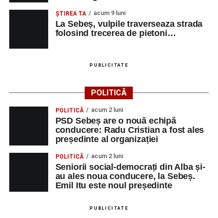
acum 9 luni
ŞTIREA TA
La Sebeș, vulpile traverseaza strada
folosind trecerea de pietoni…
PUBLICITATE
POLITICĂ
acum 2 luni
POLITICĂ
PSD Sebeș are o nouă echipă
conducere: Radu Cristian a fost ales
președinte al organizației
acum 2 luni
POLITICĂ
Seniorii social-democrați din Alba și-
au ales noua conducere, la Sebeș.
Emil Itu este noul președinte
PUBLICITATE