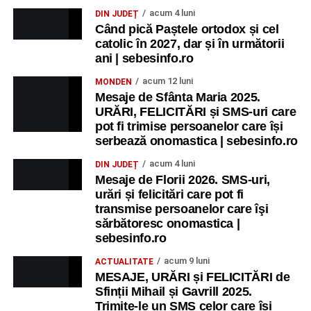
acum 4 luni
DIN JUDEȚ
Când pică Paștele ortodox și cel
catolic în 2027, dar și în următorii
ani | sebesinfo.ro
acum 12 luni
MONDEN
Mesaje de Sfânta Maria 2025.
URĂRI, FELICITĂRI și SMS-uri care
pot fi trimise persoanelor care își
serbează onomastica | sebesinfo.ro
acum 4 luni
DIN JUDEȚ
Mesaje de Florii 2026. SMS-uri,
urări și felicitări care pot fi
transmise persoanelor care îşi
sărbătoresc onomastica |
sebesinfo.ro
acum 9 luni
ACTUALITATE
MESAJE, URĂRI și FELICITĂRI de
Sfinții Mihail și Gavrill 2025.
Trimite-le un SMS celor care își