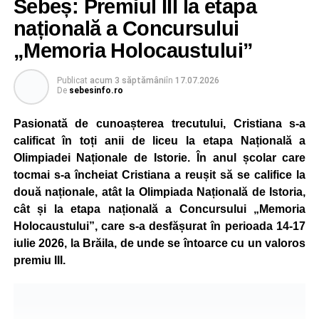
Sebeș: Premiul III la etapa
de vară, cei mici familiarizându-se cu regulile de circulație
națională a Concursului
și cu normele pe care trebuie să le respecte pentru a fi
pietoni responsabili.
„Memoria Holocaustului”
Unul dintre cele mai apreciate momente a fost atelierul
Publicat
acum 3 săptămâni
în
17.07.2026
„Vara Descoperirilor – Orientare în carieră”, unde copiii au
De
sebesinfo.ro
participat la exerciții interactive menite să îi ajute să își
Pasionată de cunoașterea trecutului, Cristiana s-a
descopere calitățile, să își exprime aspirațiile și să ia
calificat în toți anii de liceu la etapa Națională a
contact cu principalele domenii de activitate și profesiile
Olimpiadei Naționale de Istorie. În anul școlar care
pe care și-ar putea dori să le urmeze în viitor.
tocmai s-a încheiat Cristiana a reușit să se califice la
Programul a inclus și activități de dexteritate manuală, în
două naționale, atât la Olimpiada Națională de Istoria,
cadrul cărora participanții au realizat desene și lucrări
cât și la etapa națională a Concursului „Memoria
artistice, precum și sesiuni de karaoke, muzică și jocuri
Holocaustului”, care s-a desfășurat în perioada 14-17
sportive, care au încurajat mișcarea și colaborarea în
iulie 2026, la Brăila, de unde se întoarce cu un valoros
echipă.
premiu III.
Școala de Vară s-a încheiat cu activitatea „Călătorie în
jurul lumii”, prin care copiii au descoperit, într-un mod