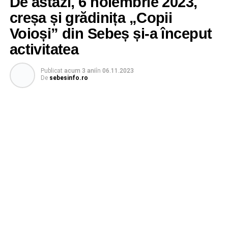
De astăzi, 6 noiembrie 2023,
creșa și grădinița „Copii
Voioși” din Sebeș și-a început
activitatea
Publicat
acum 3 ani
în
06.11.2023
De
sebesinfo.ro