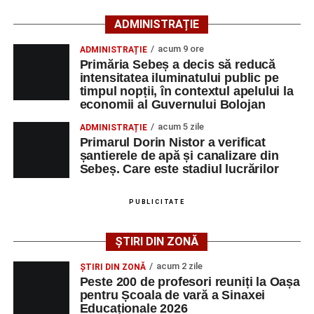
Elena Damian. Concursul „Memoria Holocaustului” se
ADMINISTRAȚIE
Ultimele știri din Sebeș
organizează și se desfășoară în conformitate cu
prevederile Metodologiei-cadru de organizare şi
acum 9 ore
ADMINISTRAȚIE
Primăria Sebeș a decis să reducă intensitatea
desfăşurare a competiţiilor şcolare, aprobată prin Ordinul
Primăria Sebeș a decis să reducă
iluminatului public pe timpul nopții, în contextul
intensitatea iluminatului public pe
ministrului educaţiei, cercetării, tineretului şi sportului nr.
timpul nopții, în contextul apelului la
apelului la economii al Guvernului Bolojan
3035/2012, cu modificările și completările ulterioare și
economii al Guvernului Bolojan
este inclus în lista olimpiadelor și concursurilor școlare
Duminică, 23 august 2026, Râpa Roșie găzduiește
acum 5 zile
ADMINISTRAȚIE
organizate și finanțate de Ministerul Educației.
cea de-a III-a ediție a concursului „CicloAventurier
Primarul Dorin Nistor a verificat
de Sebeș”
șantierele de apă și canalizare din
Sebeș. Care este stadiul lucrărilor
Primul concert din cadrul String Symphonic Camp
2026 a adus emoție și aplauze la Sebeș
Adaugă-ne ca sursă preferată
PUBLICITATE
Urmărește-ne pe Google News
ȘTIRI DIN ZONĂ
acum 2 zile
ȘTIRI DIN ZONĂ
Ultimele știri din Sebeș
Peste 200 de profesori reuniți la Oașa
pentru Școala de vară a Sinaxei
Primăria Sebeș a decis să reducă intensitatea
Educaționale 2026