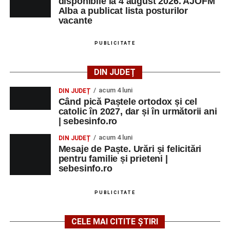
disponibile la 4 august 2026. AJOFM
Alba a publicat lista posturilor
vacante
PUBLICITATE
DIN JUDEȚ
acum 4 luni
DIN JUDEȚ
Când pică Paștele ortodox și cel
catolic în 2027, dar și în următorii ani
| sebesinfo.ro
acum 4 luni
DIN JUDEȚ
Mesaje de Paște. Urări și felicitări
pentru familie și prieteni |
sebesinfo.ro
PUBLICITATE
CELE MAI CITITE ȘTIRI