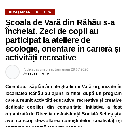
ÎNVĂȚĂMÂNT-CULTURĂ
Școala de Vară din Răhău s-a
încheiat. Zeci de copii au
participat la ateliere de
ecologie, orientare în carieră și
activități recreative
Publicat
acum o săptămână
în
28.07.2026
De
sebesinfo.ro
Cele două săptămâni ale Școlii de Vară organizate în
localitatea Răhău au ajuns la final, după un program
care a reunit activități educative, recreative și creative
dedicate copiilor din comunitate. Inițiativa a fost
organizată de Direcția de Asistență Socială Sebeș și a
avut ca scop dezvoltarea cunoștințelor, creativității și