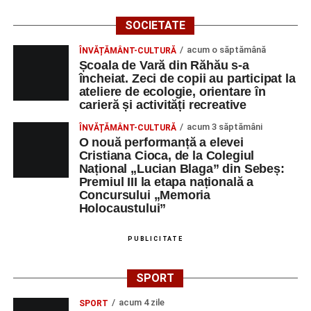
SOCIETATE
acum o săptămână
ÎNVĂȚĂMÂNT-CULTURĂ
Școala de Vară din Răhău s-a
încheiat. Zeci de copii au participat la
ateliere de ecologie, orientare în
carieră și activități recreative
acum 3 săptămâni
ÎNVĂȚĂMÂNT-CULTURĂ
O nouă performanță a elevei
Cristiana Cioca, de la Colegiul
Național „Lucian Blaga” din Sebeș:
Premiul III la etapa națională a
Concursului „Memoria
Holocaustului”
PUBLICITATE
SPORT
acum 4 zile
SPORT