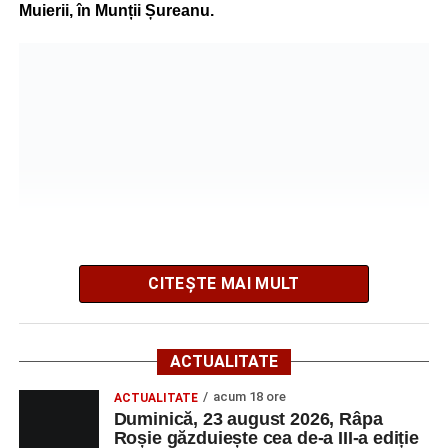
Muierii, în Munții Șureanu.
Pe parcursul celor patru zile, participanții au analizat
procesele de luare a deciziilor, construirea consensului,
gestionarea situațiilor dificile din viața școlii și importanța
asumării responsabilității în actul educațional. Atelierele
interactive, studiile de caz, exercițiile de grup și jocurile
de rol au oferit profesorilor oportunitatea de a analiza
situații reale din mediul școlar și de a căuta împreună
soluții aplicabile în activitatea de zi cu zi.
Formarea a fost susținută de Lect. univ. dr. Oana Moșoiu,
specialist în științele educației, de la Facultatea de
CITEȘTE MAI MULT
Psihologie și Științele Educației, Universitatea din
București, Romeo Moșoiu, consilier în cadrul Ministerului
Potrivit Inspectoratului de Jandarmi Județean Alba, familia
Educației și Cercetării, și Cătălin Ionuț Bîrsan, trainer și
ACTUALITATE
a urmat indicațiile sistemului GPS în încercarea de a
practician în dezvoltare personală, consilier în cadrul
ajunge de la Mănăstirea Oașa spre Craiova. La un
acum 18 ore
Ministerului Educației și Cercetării.
ACTUALITATE
Duminică, 23 august 2026, Râpa
moment dat, traseul indicat i-a condus pe un drum
Roșie găzduiește cea de-a III-a ediție
Decizia – între responsabilitate și asumare
forestier greu accesibil, unde autoturismul s-a împotmolit