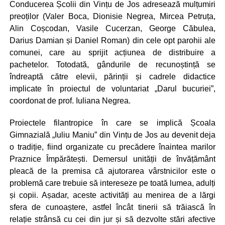
Conducerea Școlii din Vințu de Jos adresează mulțumiri
preoților (Valer Boca, Dionisie Negrea, Mircea Petruța,
Alin Coșcodan, Vasile Cucerzan, George Căbulea,
Darius Damian și Daniel Roman) din cele opt parohii ale
comunei, care au sprijit acțiunea de distribuire a
pachetelor. Totodată, gândurile de recunoștință se
îndreaptă către elevii, părinții și cadrele didactice
implicate în proiectul de voluntariat „Darul bucuriei”,
coordonat de prof. Iuliana Negrea.
Proiectele filantropice în care se implică Școala
Gimnazială „Iuliu Maniu” din Vințu de Jos au devenit deja
o tradiție, fiind organizate cu precădere înaintea marilor
Praznice Împărătești. Demersul unității de învățământ
pleacă de la premisa că ajutorarea vârstnicilor este o
problemă care trebuie să intereseze pe toată lumea, adulți
și copii. Așadar, aceste activități au menirea de a lărgi
sfera de cunoaștere, astfel încât tinerii să trăiască în
relație strânsă cu cei din jur și să dezvolte stări afective