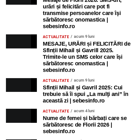
urări și felicitări care pot fi
transmise persoanelor care îşi
sărbătoresc onomastica |
sebesinfo.ro
acum 9 luni
ACTUALITATE
MESAJE, URĂRI și FELICITĂRI de
Sfinții Mihail și Gavrill 2025.
Trimite-le un SMS celor care își
sărbătoresc onomastica |
sebesinfo.ro
acum 9 luni
ACTUALITATE
Sfinții Mihail și Gavril 2025: Cui
trebuie să îi spui „La mulţi ani” în
această zi | sebesinfo.ro
acum 4 luni
ACTUALITATE
Nume de femei și bărbați care se
sărbătoresc de Florii 2026 |
sebesinfo.ro