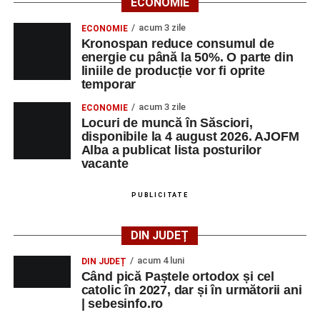
ECONOMIE
Urmărește-ne pe Google News
acum 3 zile
ECONOMIE
Kronospan reduce consumul de
Ultimele știri din Sebeș
energie cu până la 50%. O parte din
liniile de producție vor fi oprite
Primăria Sebeș a decis să reducă intensitatea
temporar
iluminatului public pe timpul nopții, în contextul
acum 3 zile
ECONOMIE
apelului la economii al Guvernului Bolojan
Locuri de muncă în Săsciori,
disponibile la 4 august 2026. AJOFM
Duminică, 23 august 2026, Râpa Roșie găzduiește
Alba a publicat lista posturilor
cea de-a III-a ediție a concursului „CicloAventurier
vacante
de Sebeș”
PUBLICITATE
Primul concert din cadrul String Symphonic Camp
2026 a adus emoție și aplauze la Sebeș
DIN JUDEȚ
acum 4 luni
DIN JUDEȚ
Când pică Paștele ortodox și cel
catolic în 2027, dar și în următorii ani
| sebesinfo.ro