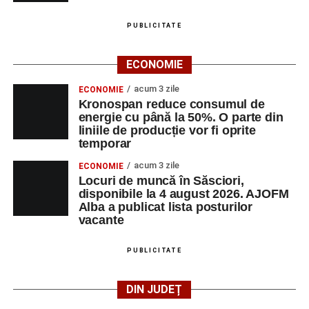
Casa Fanfarei din Petrești
PUBLICITATE
Ora 18.00
– Activități recreative pentru copii, susținute de
ECONOMIE
trupele de teatru
„Gepetto”
și
„Pied Piper”
.
acum 3 zile
ECONOMIE
Kronospan reduce consumul de
Ora 19.00
–
Seară cu tradiții săsești
, cu participarea:
energie cu până la 50%. O parte din
liniile de producție vor fi oprite
Fanfarei din Petrești;
temporar
Trupei de Dansuri Săsești;
acum 3 zile
ECONOMIE
Locuri de muncă în Săsciori,
Alexandrei Pamfilie;
disponibile la 4 august 2026. AJOFM
Alba a publicat lista posturilor
Alfred Dahinten.
vacante
Ora 20.30
– Proiecție cinematografică:
„Napoli – New
York”
(Italia, 2024), film de familie, AP12, după o poveste
PUBLICITATE
de Federico Fellini și Tullio Pinelli.
DIN JUDEȚ
MARȚI, 25 AUGUST 2026