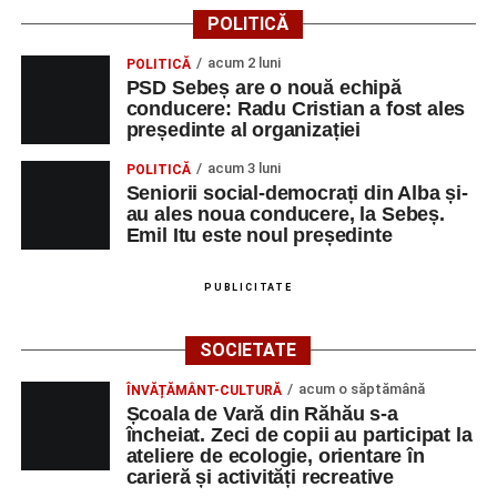
Vlad Dordea
.
POLITICĂ
Piața Primăriei
acum 2 luni
POLITICĂ
PSD Sebeș are o nouă echipă
conducere: Radu Cristian a fost ales
Orele 17.00–20.00
– Punct oficial de înscrieri și informații
președinte al organizației
(Race Office) pentru competiția
„Cicloaventurier de
Sebeș”
.
acum 3 luni
POLITICĂ
Seniorii social-democrați din Alba și-
SÂMBĂTĂ, 22 AUGUST 2026
au ales noua conducere, la Sebeș.
Emil Itu este noul președinte
Platoul Centrului Cultural „Lucian
PUBLICITATE
Blaga” Sebeș
SOCIETATE
Orele 10.00–20.00
– Punct oficial de înscrieri și informații
(Race Office) pentru competiția
„Cicloaventurier de
acum o săptămână
ÎNVĂȚĂMÂNT-CULTURĂ
Sebeș”
.
Școala de Vară din Răhău s-a
încheiat. Zeci de copii au participat la
ateliere de ecologie, orientare în
Râpa Roșie
carieră și activități recreative