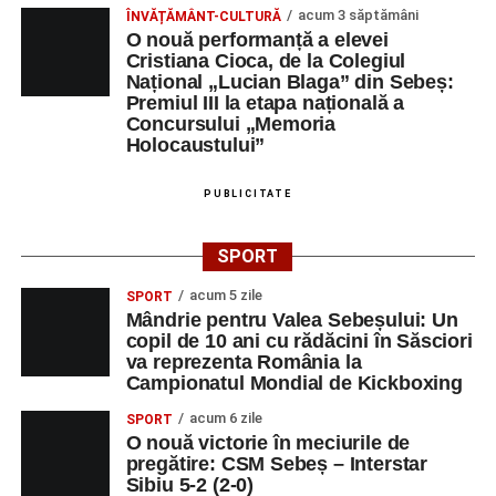
Orele 17.00–20.00
– Antrenamente libere pe traseul de
acum 3 săptămâni
ÎNVĂȚĂMÂNT-CULTURĂ
concurs.
O nouă performanță a elevei
Cristiana Cioca, de la Colegiul
Național „Lucian Blaga” din Sebeș:
Centrul Cultural „Lucian Blaga”
Premiul III la etapa națională a
Concursului „Memoria
Sebeș – Sala de spectacole
Holocaustului”
Ora 19.00
– Proiecție cinematografică:
„Unde merg
PUBLICITATE
elefanții”
(România, 2023), black comedy, în regia lui
Gabi Virginia Șarga și Cătălin Rotaru, producător Gabi
Suciu.
SPORT
acum 5 zile
SPORT
DUMINICĂ, 23 AUGUST 2026
Mândrie pentru Valea Sebeșului: Un
copil de 10 ani cu rădăcini în Săsciori
Râpa Roșie
va reprezenta România la
Campionatul Mondial de Kickboxing
Ora 10.00
–
„Cicloaventurier de Sebeș”
– startul oficial
acum 6 zile
SPORT
al competiției MTB pentru copii.
O nouă victorie în meciurile de
pregătire: CSM Sebeș – Interstar
Sibiu 5-2 (2-0)
LUNI, 24 AUGUST 2026