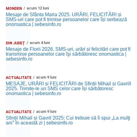
recreative pentru copii.
acum 12 luni
MONDEN
Mesaje de Sfânta Maria 2025. URĂRI, FELICITĂRI și
Ora 17.00
– Grădina Muzeului Municipal „Ioan Raica”
SMS-uri care pot fi trimise persoanelor care își serbează
onomastica | sebesinfo.ro
Sebeș: încheierea Școlii de vară
„Curcubeul Prieteniei”
.
Ora 18.30
– Aula Primăriei Municipiului Sebeș:
acum 4 luni
DIN JUDEȚ
festivitatea de premiere a șefilor de promoție și a elevilor
Mesaje de Florii 2026. SMS-uri, urări și felicitări care pot fi
care au obținut rezultate remarcabile la examenele de
transmise persoanelor care îşi sărbătoresc onomastica |
sebesinfo.ro
Evaluare Națională și Bacalaureat.
Ora 19.00
– Parcul Tineretului:
Spectacol pentru copii și
acum 9 luni
ACTUALITATE
Spuma Party
.
MESAJE, URĂRI și FELICITĂRI de Sfinții Mihail și Gavrill
2025. Trimite-le un SMS celor care își sărbătoresc
onomastica | sebesinfo.ro
Participă:
Alexandra Pamfilie și Școala de muzică
„DoReMi”
;
acum 9 luni
ACTUALITATE
Sfinții Mihail și Gavril 2025: Cui trebuie să îi spui „La mulţi
Ancuța Stănuș și grupul de folclor;
ani” în această zi | sebesinfo.ro
Trupa de Dansuri Săsești.