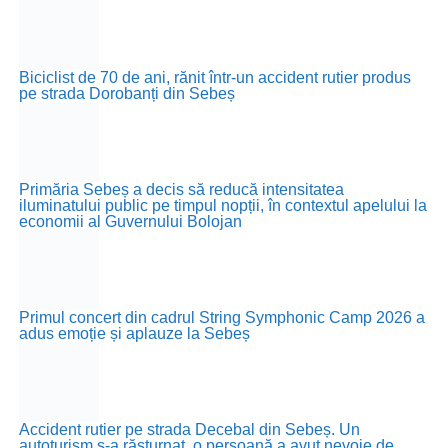
Biciclist de 70 de ani, rănit într-un accident rutier produs
pe strada Dorobanți din Sebeș
Primăria Sebeș a decis să reducă intensitatea
iluminatului public pe timpul nopții, în contextul apelului la
economii al Guvernului Bolojan
Primul concert din cadrul String Symphonic Camp 2026 a
adus emoție și aplauze la Sebeș
Accident rutier pe strada Decebal din Sebeș. Un
autoturism s-a răsturnat, o persoană a avut nevoie de