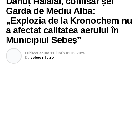
Dănuț Hălălai, comisar șef
Garda de Mediu Alba:
„Explozia de la Kronochem nu
a afectat calitatea aerului în
Municipiul Sebeș”
Publicat
acum 11 luni
în
01.09.2025
De
sebesinfo.ro