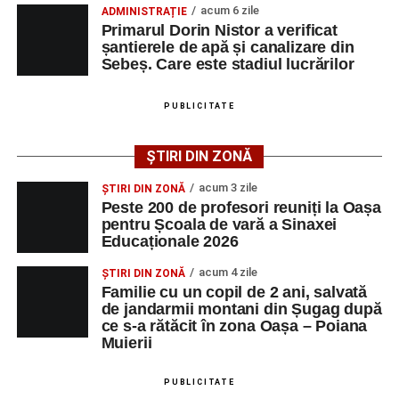
acum 6 zile
ADMINISTRAȚIE
simfonic susținut în Grădina Muzeului Municipal „Ioan
Primarul Dorin Nistor a verificat
Raica”, sub bagheta dirijorului
Remus Grama
, alături de
șantierele de apă și canalizare din
muzicieni români de prestigiu.
Sebeș. Care este stadiul lucrărilor
Și în acest an, pe scenă vor urca atât artiști consacrați, cât
PUBLICITATE
și interpreți originari din Sebeș, care și-au construit
cariere de succes în țară și în străinătate.
ȘTIRI DIN ZONĂ
Festivalul include și o componentă cinematografică
acum 3 zile
ȘTIRI DIN ZONĂ
importantă. Publicul va putea urmări mai multe producții
Peste 200 de profesori reuniți la Oașa
pentru Școala de vară a Sinaxei
realizate cu implicarea producătoarei
Gabi Suciu
,
Educaționale 2026
originară din Sebeș, prezentă de-a lungul timpului la
unele dintre cele mai importante festivaluri europene de
acum 4 zile
ȘTIRI DIN ZONĂ
film.
Familie cu un copil de 2 ani, salvată
de jandarmii montani din Șugag după
ce s-a rătăcit în zona Oașa – Poiana
Un alt moment așteptat este show-ul susținut de
DJ
Muierii
Phantom (Edy Schneider)
care va oferi un spectacol de
muzică electronică și un impresionant show de lasere în
PUBLICITATE
Piața Primăriei.