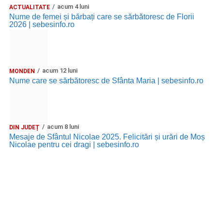
acum 4 luni
ACTUALITATE
Ora 20.30
– Parcul Tineretului: proiecția filmului pentru
Nume de femei și bărbați care se sărbătoresc de Florii
copii
„Străjerii Deltei”
(România, 2021), film de familie și
2026 | sebesinfo.ro
aventură, AG.
JOI, 27 AUGUST 2026
acum 12 luni
MONDEN
Grădina Muzeului Municipal „Ioan
Nume care se sărbătoresc de Sfânta Maria | sebesinfo.ro
Raica” Sebeș
Ora 19.00
–
Sărbătoarea Seniorilor
– festivitatea de
acum 8 luni
premiere a cuplurilor care aniversează 50 de ani de
DIN JUDEȚ
Mesaje de Sfântul Nicolae 2025. Felicitări și urări de Moș
căsătorie.
Nicolae pentru cei dragi | sebesinfo.ro
Recital muzical:
Carmen Rădulescu Oprea
.
VINERI, 28 AUGUST 2026
Piața Primăriei