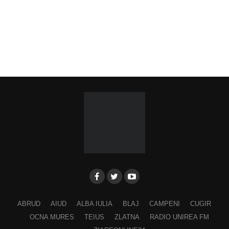
Ora 19.00
–
Spectacol folcloric omagial „Felician
Fărcășiu”
.
Participă:
Adina Hada
Cristian Fodor
Miruna Medrea
Alina Secășan
Georgiana Petrescu
Ancuța Stănuș
Georgiana Pavelescu
Alina Andrei
ABRUD
AIUD
ALBA IULIA
BLAJ
CAMPENI
CUGIR
George Drăgan
OCNA MURES
TEIUS
ZLATNA
RADIO UNIREA FM
Alina Maer