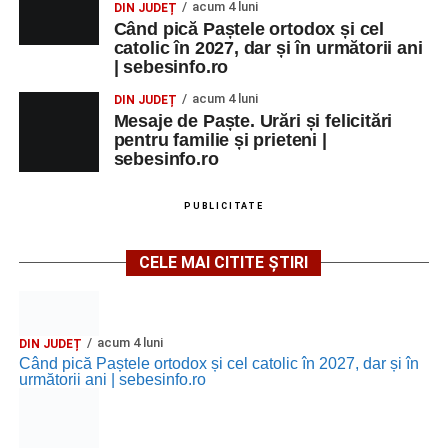
acum 4 luni
DIN JUDEȚ
Când pică Paștele ortodox și cel
Grădina Muzeului Municipal „Ioan
catolic în 2027, dar și în următorii ani
| sebesinfo.ro
Raica” Sebeș
acum 4 luni
DIN JUDEȚ
Ora 18.00
–
„Armonia artelor”
– salon literar și întâlnire
Mesaje de Paște. Urări și felicitări
pentru familie și prieteni |
cu artele plastice, organizat alături de artiști locali.
sebesinfo.ro
Ora 20.30
– Proiecție cinematografică:
„Primavera”
(Italia, 2025), dramă inspirată de povestea nașterii operei
PUBLICITATE
„Anotimpurile”
de Antonio Vivaldi (rating N-15).
CELE MAI CITITE ȘTIRI
MIERCURI, 26 AUGUST 2026
Copiii în armonia orașului
acum 4 luni
DIN JUDEȚ
Când pică Paștele ortodox și cel catolic în 2027, dar și în
Ora 10.00
– Școala din Răhău: activități recreative pentru
următorii ani | sebesinfo.ro
copii.
Ora 11.00
– Curtea Școlii „M. Kogălniceanu”: activități