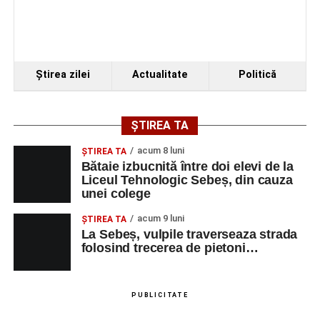
Piața Primăriei
Ora 19.00
–
Spectacol de vals și tango „Armonii în
pași de dans”
Ştirea zilei
Actualitate
Politică
Solistă:
Iulia Merca
(Opera Națională Română Cluj-
Napoca).
ȘTIREA TA
Acompaniază
Cluj Tango Orchestra
:
acum 8 luni
ŞTIREA TA
Bătaie izbucnită între doi elevi de la
Liceul Tehnologic Sebeș, din cauza
Irina Indrei – pian
unei colege
Robert Indrei – bandoneon
acum 9 luni
ŞTIREA TA
Milena Vădan – vioară
La Sebeș, vulpile traverseaza strada
folosind trecerea de pietoni…
Emanuel Elcean – contrabas
Adrian Lup – violoncel
PUBLICITATE
Dansatori:
Ioana Lascu și Horia Călin Pop
,
Raluca și