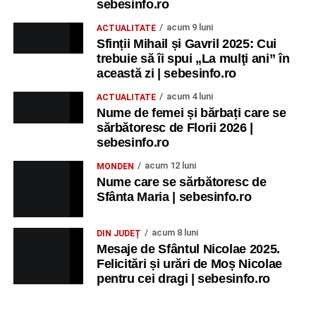
sebesinfo.ro
acum 9 luni
ACTUALITATE
Sfinții Mihail și Gavril 2025: Cui
trebuie să îi spui „La mulţi ani” în
această zi | sebesinfo.ro
acum 4 luni
ACTUALITATE
Nume de femei și bărbați care se
sărbătoresc de Florii 2026 |
sebesinfo.ro
acum 12 luni
MONDEN
Nume care se sărbătoresc de
Sfânta Maria | sebesinfo.ro
acum 8 luni
DIN JUDEȚ
Mesaje de Sfântul Nicolae 2025.
Felicitări și urări de Moș Nicolae
pentru cei dragi | sebesinfo.ro