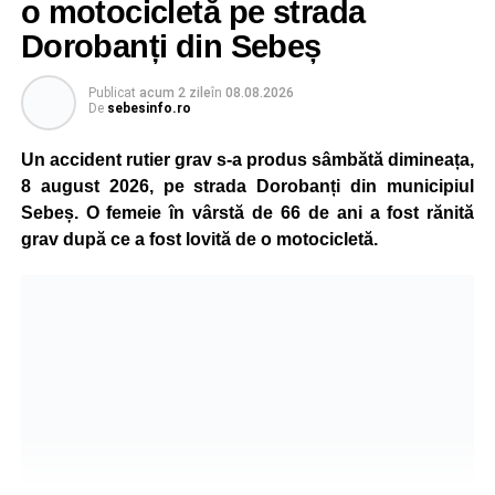
o motocicletă pe strada
reprezentanții ISU Alba.
Dorobanți din Sebeș
Publicat
acum 2 zile
în
08.08.2026
Adaugă-ne ca sursă preferată
De
sebesinfo.ro
Un accident rutier grav s-a produs sâmbătă dimineața,
Urmărește-ne pe Google News
8 august 2026, pe strada Dorobanți din municipiul
Sebeș. O femeie în vârstă de 66 de ani a fost rănită
Ultimele știri din Sebeș
grav după ce a fost lovită de o motocicletă.
Incendiu la un autoturism pe Autostrada A1, în zona
localității Sibișeni
Școala de Fotbal Valea Frumoasei își întărește
lotul pentru noul sezon. Trei achiziții și performanțe
importante la nivel juvenil
Cum s-a produs accidentul rutier de pe DN 67C, în
urma căruia patru persoane au ajuns la spital