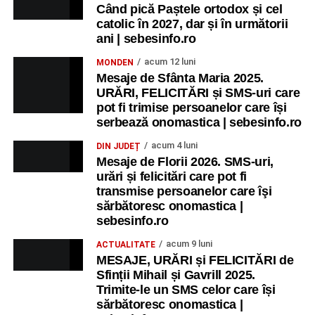
Când pică Paștele ortodox și cel
catolic în 2027, dar și în următorii
ani | sebesinfo.ro
acum 12 luni
MONDEN
Mesaje de Sfânta Maria 2025.
URĂRI, FELICITĂRI și SMS-uri care
pot fi trimise persoanelor care își
serbează onomastica | sebesinfo.ro
acum 4 luni
DIN JUDEȚ
Mesaje de Florii 2026. SMS-uri,
urări și felicitări care pot fi
transmise persoanelor care îşi
sărbătoresc onomastica |
sebesinfo.ro
acum 9 luni
ACTUALITATE
MESAJE, URĂRI și FELICITĂRI de
Sfinții Mihail și Gavrill 2025.
Trimite-le un SMS celor care își
sărbătoresc onomastica |