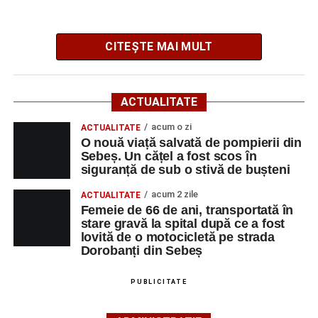
CITEȘTE MAI MULT
Potrivit informațiilor transmise de polițiști, în jurul orei
09:39, Poliția Municipiului Sebeș a fost sesizată, prin
ACTUALITATE
SNUAU 112, cu privire la producerea unui eveniment
rutier soldat cu victime.
acum o zi
ACTUALITATE
O nouă viață salvată de pompierii din
Sebeș. Un cățel a fost scos în
La fața locului s-au deplasat polițiștii rutieri, care au
siguranță de sub o stivă de bușteni
stabilit că un bărbat de 53 de ani, din Sebeș, conducea o
motocicletă pe direcția Daia Română – Sebeș. Acesta ar
acum 2 zile
ACTUALITATE
fi surprins și accidentat o femeie de 66 de ani, din Sebeș,
Femeie de 66 de ani, transportată în
stare gravă la spital după ce a fost
care traversa strada printr-un loc nepermis.
lovită de o motocicletă pe strada
Dorobanți din Sebeș
În urma impactului, femeia a suferit leziuni corporale
grave și a fost transportată la spital pentru acordarea de
PUBLICITATE
îngrijiri medicale de specialitate.