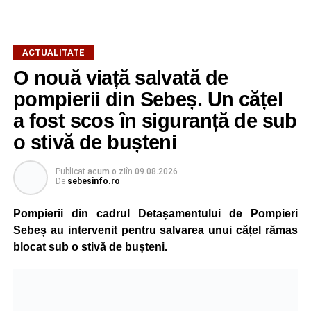
ACTUALITATE
O nouă viață salvată de
pompierii din Sebeș. Un cățel
a fost scos în siguranță de sub
o stivă de bușteni
Publicat
acum o zi
în
09.08.2026
De
sebesinfo.ro
Pompierii din cadrul Detașamentului de Pompieri
Sebeș au intervenit pentru salvarea unui cățel rămas
blocat sub o stivă de bușteni.