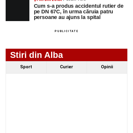
Școala de Fotbal Valea Frumoasei își întărește
Cum s-a produs accidentul rutier de
lotul pentru noul sezon. Trei achiziții și performanțe
pe DN 67C, în urma căruia patru
importante la nivel juvenil
persoane au ajuns la spital
Cum s-a produs accidentul rutier de pe DN 67C, în
urma căruia patru persoane au ajuns la spital
PUBLICITATE
Stiri din Alba
Sport
Curier
Opinii