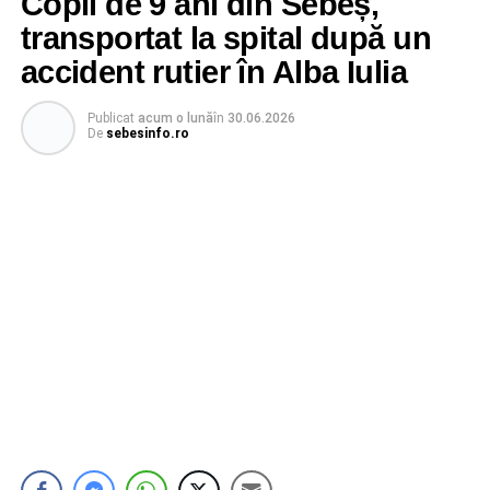
Copil de 9 ani din Sebeș,
transportat la spital după un
accident rutier în Alba Iulia
Publicat
acum o lună
în
30.06.2026
De
sebesinfo.ro