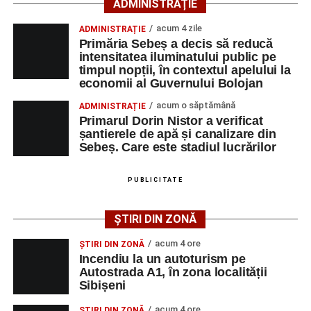
ADMINISTRAȚIE
Motociclistul a fost testat cu aparatul etilotest, rezultatul
fiind negativ.
acum 4 zile
ADMINISTRAȚIE
Primăria Sebeș a decis să reducă
Polițiștii continuă cercetările pentru stabilirea tuturor
intensitatea iluminatului public pe
împrejurărilor în care s-a produs accidentul, în cadrul unui
timpul nopții, în contextul apelului la
economii al Guvernului Bolojan
dosar penal întocmit pentru săvârșirea infracțiunii de
vătămare corporală din culpă.
acum o săptămână
ADMINISTRAȚIE
Primarul Dorin Nistor a verificat
șantierele de apă și canalizare din
Sebeș. Care este stadiul lucrărilor
Adaugă-ne ca sursă preferată
PUBLICITATE
Urmărește-ne pe Google News
ȘTIRI DIN ZONĂ
Ultimele știri din Sebeș
acum 4 ore
ȘTIRI DIN ZONĂ
Incendiu la un autoturism pe
Incendiu la un autoturism pe Autostrada A1, în zona
Autostrada A1, în zona localității
Sibișeni
localității Sibișeni
acum 4 ore
ȘTIRI DIN ZONĂ