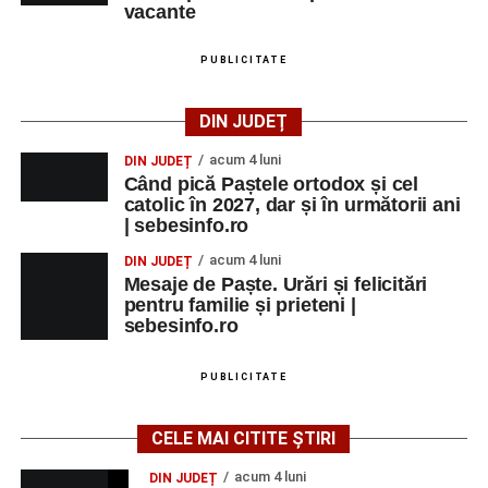
vacante
PUBLICITATE
DIN JUDEȚ
acum 4 luni
DIN JUDEȚ
Când pică Paștele ortodox și cel
catolic în 2027, dar și în următorii ani
| sebesinfo.ro
acum 4 luni
DIN JUDEȚ
Mesaje de Paște. Urări și felicitări
pentru familie și prieteni |
sebesinfo.ro
PUBLICITATE
CELE MAI CITITE ȘTIRI
acum 4 luni
DIN JUDEȚ