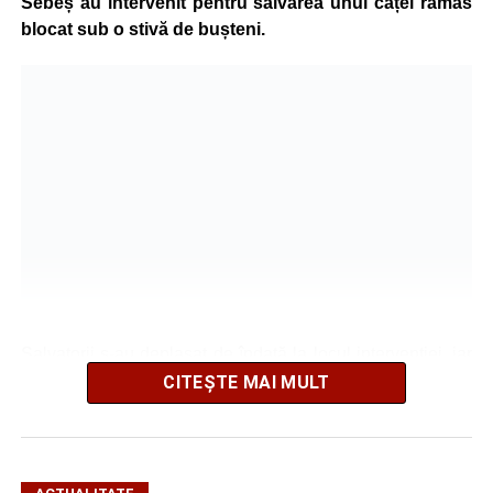
Sebeș au intervenit pentru salvarea unui cățel rămas
blocat sub o stivă de bușteni.
Salvatorii s-au deplasat de îndată la locul intervenției, iar
după o operațiune de scurtă durată au reușit să extragă
CITEȘTE MAI MULT
animalul în siguranță. Cățelul a fost scos teafăr și
nevătămat, spre bucuria celor care au asistat la
intervenție.