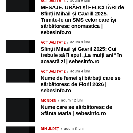
acum 9 luni
ACTUALITATE
MESAJE, URĂRI și FELICITĂRI de
Sfinții Mihail și Gavrill 2025.
Trimite-le un SMS celor care își
sărbătoresc onomastica |
sebesinfo.ro
acum 9 luni
ACTUALITATE
Sfinții Mihail și Gavril 2025: Cui
trebuie să îi spui „La mulţi ani” în
această zi | sebesinfo.ro
acum 4 luni
ACTUALITATE
Nume de femei și bărbați care se
sărbătoresc de Florii 2026 |
sebesinfo.ro
acum 12 luni
MONDEN
Nume care se sărbătoresc de
Sfânta Maria | sebesinfo.ro
acum 8 luni
DIN JUDEȚ