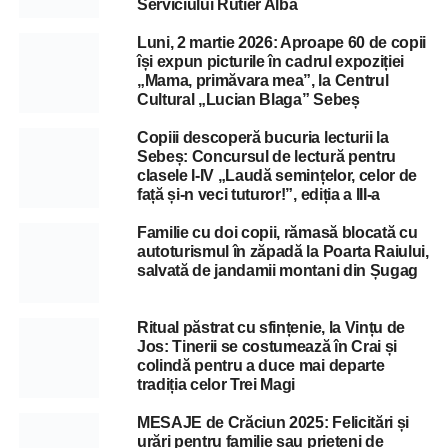
Serviciului Rutier Alba
Luni, 2 martie 2026: Aproape 60 de copii
își expun picturile în cadrul expoziției
„Mama, primăvara mea”, la Centrul
Cultural „Lucian Blaga” Sebeș
Copiii descoperă bucuria lecturii la
Sebeș: Concursul de lectură pentru
clasele I-IV „Laudă semințelor, celor de
față și-n veci tuturor!”, ediția a III-a
Familie cu doi copii, rămasă blocată cu
autoturismul în zăpadă la Poarta Raiului,
salvată de jandamii montani din Șugag
Ritual păstrat cu sfințenie, la Vințu de
Jos: Tinerii se costumează în Crai și
colindă pentru a duce mai departe
tradiția celor Trei Magi
MESAJE de Crăciun 2025: Felicitări și
urări pentru familie sau prieteni de