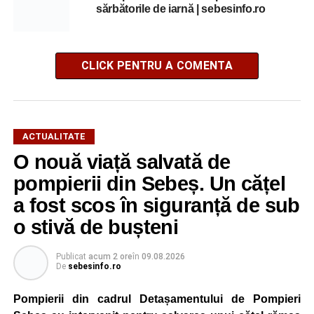
sărbătorile de iarnă | sebesinfo.ro
CLICK PENTRU A COMENTA
ACTUALITATE
O nouă viață salvată de
pompierii din Sebeș. Un cățel
a fost scos în siguranță de sub
o stivă de bușteni
Publicat
acum 2 ore
în
09.08.2026
De
sebesinfo.ro
Pompierii din cadrul Detașamentului de Pompieri