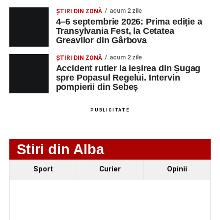
Ultimele știri din Sebeș
acum 2 zile
ȘTIRI DIN ZONĂ
4–6 septembrie 2026: Prima ediție a
O nouă viață salvată de pompierii din Sebeș. Un
Transylvania Fest, la Cetatea
Greavilor din Gârbova
cățel a fost scos în siguranță de sub o stivă de
bușteni
acum 2 zile
ȘTIRI DIN ZONĂ
Accident rutier la ieșirea din Șugag
Femeie de 66 de ani, transportată în stare gravă la
spre Popasul Regelui. Intervin
spital după ce a fost lovită de o motocicletă pe
pompierii din Sebeș
strada Dorobanți din Sebeș
Accident pe strada Dorobanți din Sebeș: fermeie
PUBLICITATE
de 66 de ani rănită grav, după ce a fost lovită de o
motocicletă
Stiri din Alba
Sport
Curier
Opinii