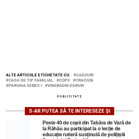
ALTE ARTICOLE ETICHETATE CU:
CADOURI
CASA DE TIP FAMILIAL
COPII
CRACIUN
PAROHIA SEBES I
VINGRADM DARURI
PUBLICITATE
S-AR PUTEA SĂ TE INTERESEZE ȘI
Peste 40 de copii din Tabăra de Vară de
la Răhău au participat la o lecție de
educație rutieră susținută de polițiștii