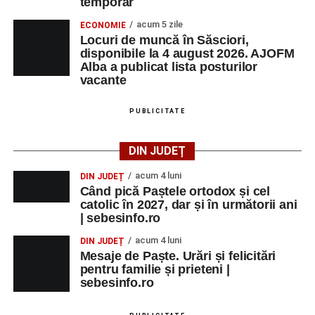
temporar
acum 5 zile
ECONOMIE
Locuri de muncă în Săsciori,
disponibile la 4 august 2026. AJOFM
Alba a publicat lista posturilor
vacante
PUBLICITATE
DIN JUDEȚ
acum 4 luni
DIN JUDEȚ
Când pică Paștele ortodox și cel
catolic în 2027, dar și în următorii ani
| sebesinfo.ro
acum 4 luni
DIN JUDEȚ
Mesaje de Paște. Urări și felicitări
pentru familie și prieteni |
sebesinfo.ro