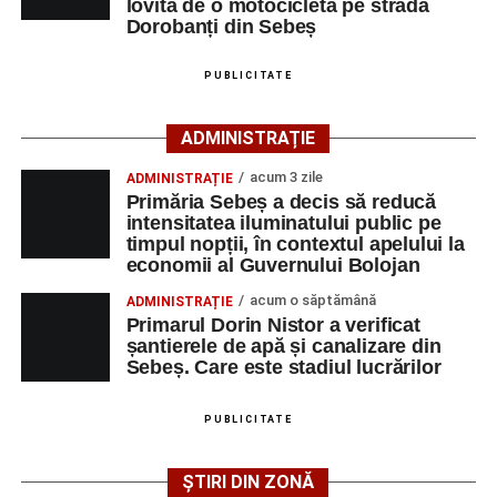
lovită de o motocicletă pe strada
Dorobanți din Sebeș
În urma impactului, femeia a suferit leziuni corporale
grave și a fost transportată la spital pentru acordarea de
PUBLICITATE
îngrijiri medicale de specialitate.
ADMINISTRAȚIE
Motociclistul a fost testat cu aparatul etilotest, rezultatul
fiind negativ.
acum 3 zile
ADMINISTRAȚIE
Primăria Sebeș a decis să reducă
Polițiștii continuă cercetările pentru stabilirea tuturor
intensitatea iluminatului public pe
împrejurărilor în care s-a produs accidentul, în cadrul unui
timpul nopții, în contextul apelului la
economii al Guvernului Bolojan
dosar penal întocmit pentru săvârșirea infracțiunii de
vătămare corporală din culpă.
acum o săptămână
ADMINISTRAȚIE
Primarul Dorin Nistor a verificat
șantierele de apă și canalizare din
Sebeș. Care este stadiul lucrărilor
Adaugă-ne ca sursă preferată
PUBLICITATE
Urmărește-ne pe Google News
ȘTIRI DIN ZONĂ