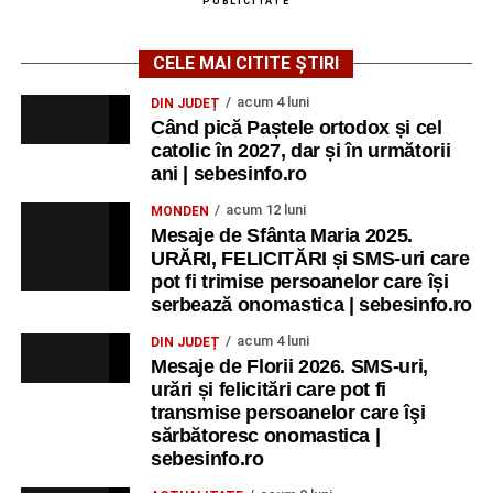
PUBLICITATE
CELE MAI CITITE ȘTIRI
acum 4 luni
DIN JUDEȚ
Când pică Paștele ortodox și cel
catolic în 2027, dar și în următorii
ani | sebesinfo.ro
acum 12 luni
MONDEN
Mesaje de Sfânta Maria 2025.
URĂRI, FELICITĂRI și SMS-uri care
pot fi trimise persoanelor care își
serbează onomastica | sebesinfo.ro
acum 4 luni
DIN JUDEȚ
Mesaje de Florii 2026. SMS-uri,
urări și felicitări care pot fi
transmise persoanelor care îşi
sărbătoresc onomastica |
sebesinfo.ro