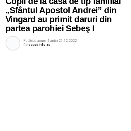
Copii de la casa de tip familial
„Sfântul Apostol Andrei” din
Vingard au primit daruri din
partea parohiei Sebeş I
Publicat
acum 4 ani
în
21.12.2022
De
sebesinfo.ro