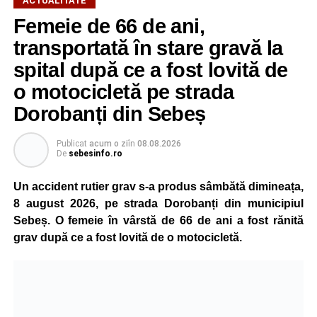
ACTUALITATE
Pentru pompierii din Sebeș, fiecare misiune este
Femeie de 66 de ani,
importantă, indiferent dacă este vorba despre salvarea
transportată în stare gravă la
unei persoane sau a unui animal.
spital după ce a fost lovită de
„Pentru noi, fiecare viață contează!”
, au transmis
o motocicletă pe strada
reprezentanții ISU Alba.
Dorobanți din Sebeș
Publicat
acum o zi
în
08.08.2026
Adaugă-ne ca sursă preferată
De
sebesinfo.ro
Un accident rutier grav s-a produs sâmbătă dimineața,
Urmărește-ne pe Google News
8 august 2026, pe strada Dorobanți din municipiul
Sebeș. O femeie în vârstă de 66 de ani a fost rănită
Ultimele știri din Sebeș
grav după ce a fost lovită de o motocicletă.
O nouă viață salvată de pompierii din Sebeș. Un
cățel a fost scos în siguranță de sub o stivă de
bușteni