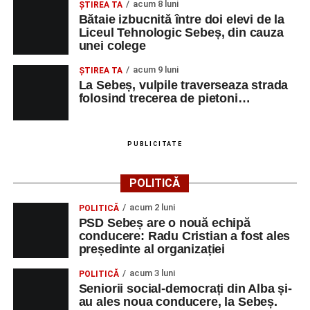
acum 8 luni
ŞTIREA TA
Bătaie izbucnită între doi elevi de la
Liceul Tehnologic Sebeș, din cauza
unei colege
acum 9 luni
ŞTIREA TA
La Sebeș, vulpile traverseaza strada
folosind trecerea de pietoni…
PUBLICITATE
POLITICĂ
acum 2 luni
POLITICĂ
PSD Sebeș are o nouă echipă
conducere: Radu Cristian a fost ales
președinte al organizației
acum 3 luni
POLITICĂ
Seniorii social-democrați din Alba și-
au ales noua conducere, la Sebeș.