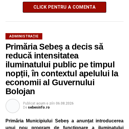
CLICK PENTRU A COMENTA
ADMINISTRAȚIE
Primăria Sebeș a decis să
reducă intensitatea
iluminatului public pe timpul
nopții, în contextul apelului la
economii al Guvernului
Bolojan
Publicat
acum o zi
în
06.08.2026
De
sebesinfo.ro
Primăria Municipiului Sebeș a anunțat introducerea
unui nou program de funcționare a iluminatului