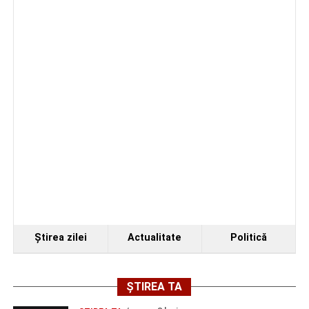
iluminatului public pe timpul nopții, în contextul
apelului la economii al Guvernului Bolojan
Ştirea zilei
Actualitate
Politică
ȘTIREA TA