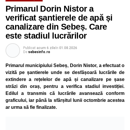
gestionat printr-un program automatizat de telegestiune,
Primarul Dorin Nistor a
care reglează intensitatea luminii în funcție de orele
verificat șantierele de apă și
exacte de apus și răsărit ale soarelui. Chiar dacă nivelul
de iluminare va fi redus în anumite intervale, iluminatul
canalizare din Sebeș. Care
stradal va rămâne funcțional pe întreaga durată a nopții.
este stadiul lucrărilor
Reprezentanții Primăriei Sebeș precizează că măsura nu
Publicat
acum 6 zile
în
01.08.2026
va afecta siguranța traficului rutier și pietonal, iar
De
sebesinfo.ro
vizibilitatea pe străzile municipiului va fi menținută la un
nivel corespunzător.
Primarul municipiului Sebeș, Dorin Nistor, a efectuat o
vizită pe șantierele unde se desfășoară lucrările de
Administrația locală subliniază că decizia are caracter
extindere a rețelelor de apă și canalizare pe șase
temporar și este adoptată în contextul actualei situații
străzi din oraș, pentru a verifica stadiul investiției.
energetice din România, în condițiile în care autoritățile
Edilul a transmis că lucrările avansează conform
centrale au cerut instituțiilor publice să adopte măsuri
graficului, iar până la sfârșitul lunii octombrie acestea
pentru reducerea cheltuielilor și a consumului de energie,
ar urma să fie finalizate.
în cadrul politicilor de eficientizare promovate de
Guvernul condus de Ilie Bolojan.