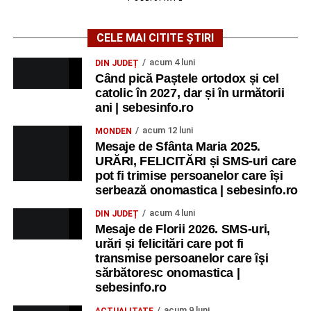
CELE MAI CITITE ȘTIRI
acum 4 luni
DIN JUDEȚ
Când pică Paștele ortodox și cel
catolic în 2027, dar și în următorii
ani | sebesinfo.ro
acum 12 luni
MONDEN
Mesaje de Sfânta Maria 2025.
URĂRI, FELICITĂRI și SMS-uri care
pot fi trimise persoanelor care își
serbează onomastica | sebesinfo.ro
acum 4 luni
DIN JUDEȚ
Mesaje de Florii 2026. SMS-uri,
urări și felicitări care pot fi
transmise persoanelor care îşi
sărbătoresc onomastica |
sebesinfo.ro
acum 9 luni
ACTUALITATE