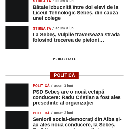
acum 8 luni
ŞTIREA TA
Bătaie izbucnită între doi elevi de la
Liceul Tehnologic Sebeș, din cauza
unei colege
acum 9 luni
ŞTIREA TA
La Sebeș, vulpile traverseaza strada
folosind trecerea de pietoni…
PUBLICITATE
POLITICĂ
acum 2 luni
POLITICĂ
PSD Sebeș are o nouă echipă
conducere: Radu Cristian a fost ales
președinte al organizației
acum 3 luni
POLITICĂ
Seniorii social-democrați din Alba și-
au ales noua conducere, la Sebeș.