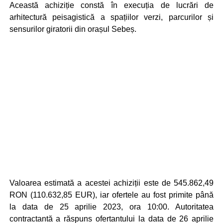
Această achiziție constă în execuția de lucrări de
arhitectură peisagistică a spațiilor verzi, parcurilor și
sensurilor giratorii din orașul Sebeș.
Valoarea estimată a acestei achiziții este de 545.862,49
RON (110.632,85 EUR), iar ofertele au fost primite până
la data de 25 aprilie 2023, ora 10:00. Autoritatea
contractantă a răspuns ofertantului la data de 26 aprilie