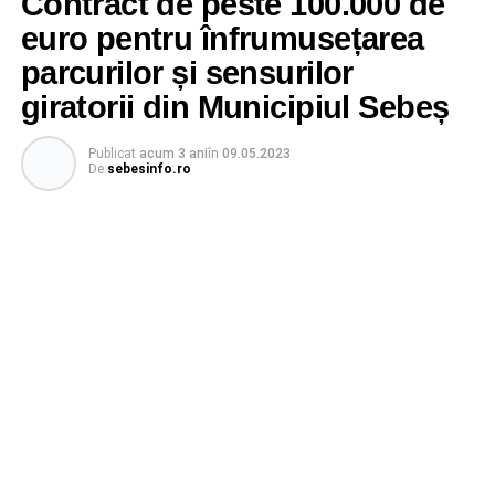
Contract de peste 100.000 de
euro pentru înfrumusețarea
parcurilor și sensurilor
giratorii din Municipiul Sebeș
Publicat
acum 3 ani
în
09.05.2023
De
sebesinfo.ro