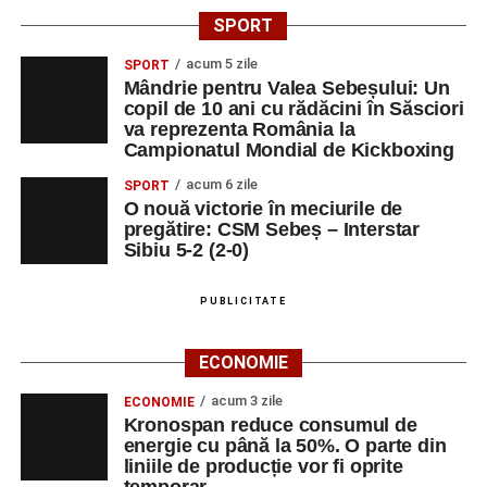
SPORT
acum 5 zile
SPORT
Mândrie pentru Valea Sebeșului: Un
copil de 10 ani cu rădăcini în Săsciori
va reprezenta România la
Campionatul Mondial de Kickboxing
acum 6 zile
SPORT
O nouă victorie în meciurile de
pregătire: CSM Sebeș – Interstar
Sibiu 5-2 (2-0)
PUBLICITATE
ECONOMIE
acum 3 zile
ECONOMIE
Kronospan reduce consumul de
energie cu până la 50%. O parte din
liniile de producție vor fi oprite
temporar