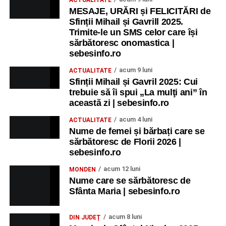
MESAJE, URĂRI și FELICITĂRI de
Sfinții Mihail și Gavrill 2025.
Trimite-le un SMS celor care își
sărbătoresc onomastica |
sebesinfo.ro
acum 9 luni
ACTUALITATE
Sfinții Mihail și Gavril 2025: Cui
trebuie să îi spui „La mulţi ani” în
această zi | sebesinfo.ro
acum 4 luni
ACTUALITATE
Nume de femei și bărbați care se
sărbătoresc de Florii 2026 |
sebesinfo.ro
acum 12 luni
MONDEN
Nume care se sărbătoresc de
Sfânta Maria | sebesinfo.ro
acum 8 luni
DIN JUDEȚ