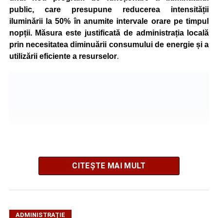
public, care presupune reducerea intensității
iluminării la 50% în anumite intervale orare pe timpul
nopții. Măsura este justificată de administrația locală
prin necesitatea diminuării consumului de energie și a
utilizării eficiente a resurselor
.
CITEȘTE MAI MULT
Potrivit autorităților locale, sistemul de iluminat public este
ADMINISTRAȚIE