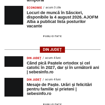
acum 3 zile
ECONOMIE
Locuri de muncă în Săsciori,
disponibile la 4 august 2026. AJOFM
Alba a publicat lista posturilor
vacante
PUBLICITATE
DIN JUDEȚ
acum 4 luni
DIN JUDEȚ
Când pică Paștele ortodox și cel
catolic în 2027, dar și în următorii ani
| sebesinfo.ro
acum 4 luni
DIN JUDEȚ
Mesaje de Paște. Urări și felicitări
pentru familie și prieteni |
sebesinfo.ro
PUBLICITATE