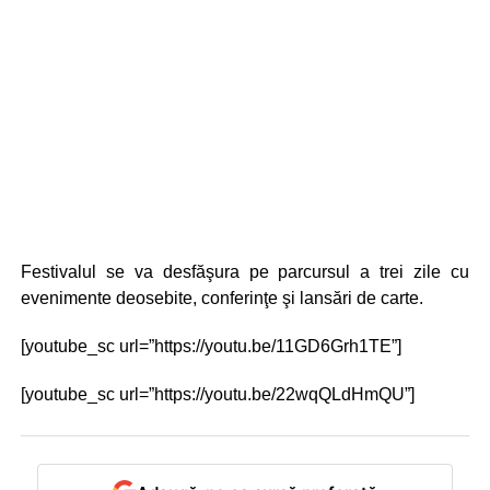
Festivalul se va desfăşura pe parcursul a trei zile cu
evenimente deosebite, conferinţe şi lansări de carte.
[youtube_sc url=”https://youtu.be/11GD6Grh1TE”]
[youtube_sc url=”https://youtu.be/22wqQLdHmQU”]