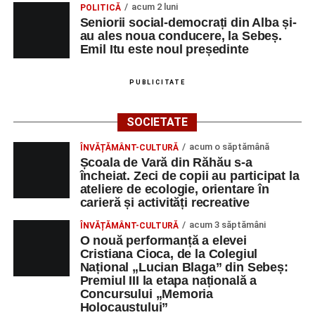
Primul concert din cadrul String Symphonic Camp
acum 2 luni
POLITICĂ
2026 a adus emoție și aplauze la Sebeș
Seniorii social-democrați din Alba și-
au ales noua conducere, la Sebeș.
Emil Itu este noul președinte
PUBLICITATE
SOCIETATE
acum o săptămână
ÎNVĂȚĂMÂNT-CULTURĂ
Școala de Vară din Răhău s-a
încheiat. Zeci de copii au participat la
ateliere de ecologie, orientare în
carieră și activități recreative
acum 3 săptămâni
ÎNVĂȚĂMÂNT-CULTURĂ
O nouă performanță a elevei
Cristiana Cioca, de la Colegiul
Național „Lucian Blaga” din Sebeș:
Premiul III la etapa națională a
Concursului „Memoria
Holocaustului”