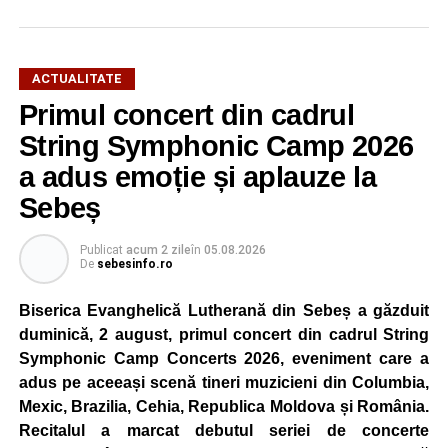
ACTUALITATE
Primul concert din cadrul
După două ediții organizate în Parcul Arini, competiția se
mută într-un nou decor, oferind participanților ocazia de a
String Symphonic Camp 2026
concura într-un cadru natural deosebit. Evenimentul este
a adus emoție și aplauze la
destinat copiilor și adolescenților cu vârste cuprinse între
Sebeș
5 și 18 ani, iar participarea este gratuită.
Publicat
acum 2 zile
în
05.08.2026
Organizatorii au pregătit trasee adaptate fiecărei categorii
De
sebesinfo.ro
de vârstă, astfel încât competiția să fie accesibilă atât
celor aflați la început de drum, cât și celor cu experiență în
Biserica Evanghelică Lutherană din Sebeș a găzduit
mountain bike. La finalul întrecerii, cei mai bine clasați
duminică, 2 august, primul concert din cadrul String
concurenți vor fi recompensați cu premii în bani și premii
Symphonic Camp Concerts 2026, eveniment care a
oferite de partenerii evenimentului.
adus pe aceeași scenă tineri muzicieni din Columbia,
Mexic, Brazilia, Cehia, Republica Moldova și România.
Înaintea zilei de concurs, participanții își vor putea ridica
Recitalul a marcat debutul seriei de concerte
numerele de concurs, confirma înscrierile online sau se