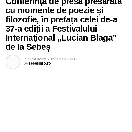
Conferință de presă presărată
cu momente de poezie și
filozofie, în prefața celei de-a
37-a ediții a Festivalului
Internaţional „Lucian Blaga”
de la Sebeș
Publicat
acum 9 ani
în
04.05.2017
De
sebesinfo.ro