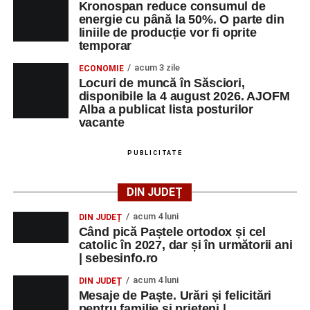
Kronospan reduce consumul de
energie cu până la 50%. O parte din
liniile de producție vor fi oprite
temporar
acum 3 zile
ECONOMIE
Locuri de muncă în Săsciori,
disponibile la 4 august 2026. AJOFM
Alba a publicat lista posturilor
vacante
PUBLICITATE
DIN JUDEȚ
acum 4 luni
DIN JUDEȚ
Când pică Paștele ortodox și cel
catolic în 2027, dar și în următorii ani
| sebesinfo.ro
acum 4 luni
DIN JUDEȚ
Mesaje de Paște. Urări și felicitări
pentru familie și prieteni |