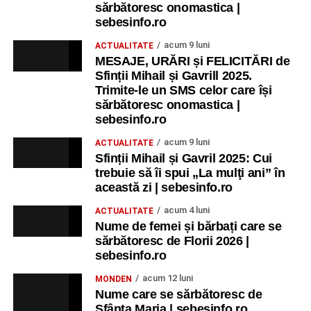
sărbătoresc onomastica |
sebesinfo.ro
acum 9 luni
ACTUALITATE
MESAJE, URĂRI și FELICITĂRI de
Sfinții Mihail și Gavrill 2025.
Trimite-le un SMS celor care își
sărbătoresc onomastica |
sebesinfo.ro
acum 9 luni
ACTUALITATE
Sfinții Mihail și Gavril 2025: Cui
trebuie să îi spui „La mulţi ani” în
această zi | sebesinfo.ro
acum 4 luni
ACTUALITATE
Nume de femei și bărbați care se
sărbătoresc de Florii 2026 |
sebesinfo.ro
acum 12 luni
MONDEN
Nume care se sărbătoresc de
Sfânta Maria | sebesinfo.ro