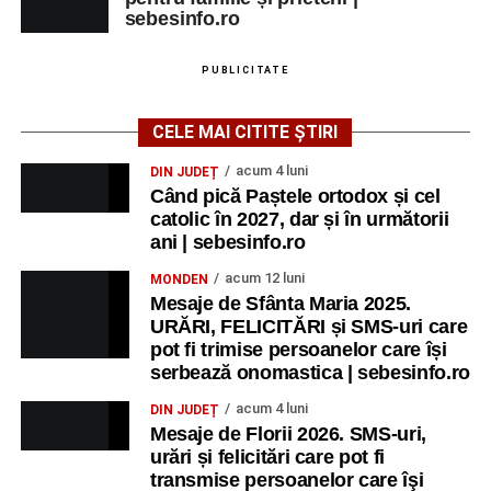
sebesinfo.ro
PUBLICITATE
CELE MAI CITITE ȘTIRI
acum 4 luni
DIN JUDEȚ
Când pică Paștele ortodox și cel
catolic în 2027, dar și în următorii
ani | sebesinfo.ro
acum 12 luni
MONDEN
Mesaje de Sfânta Maria 2025.
URĂRI, FELICITĂRI și SMS-uri care
pot fi trimise persoanelor care își
serbează onomastica | sebesinfo.ro
acum 4 luni
DIN JUDEȚ
Mesaje de Florii 2026. SMS-uri,
urări și felicitări care pot fi
transmise persoanelor care îşi