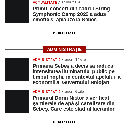
acum 2 zile
ACTUALITATE
participă, timp de o săptămână, la cursuri de
Primul concert din cadrul String
Adaugă-ne ca sursă preferată
perfecționare, repetiții și activități artistice desfășurate sub
Symphonic Camp 2026 a adus
îndrumarea unor profesori și mentori.
emoție și aplauze la Sebeș
Urmărește-ne pe Google News
PUBLICITATE
Ultimele știri din Sebeș
ADMINISTRAȚIE
Primăria Sebeș a decis să reducă intensitatea
acum 14 ore
ADMINISTRAȚIE
iluminatului public pe timpul nopții, în contextul
Primăria Sebeș a decis să reducă
apelului la economii al Guvernului Bolojan
intensitatea iluminatului public pe
timpul nopții, în contextul apelului la
Duminică, 23 august 2026, Râpa Roșie găzduiește
economii al Guvernului Bolojan
cea de-a III-a ediție a concursului „CicloAventurier
de Sebeș”
acum 6 zile
ADMINISTRAȚIE
Primarul Dorin Nistor a verificat
Primul concert din cadrul String Symphonic Camp
șantierele de apă și canalizare din
2026 a adus emoție și aplauze la Sebeș
Sebeș. Care este stadiul lucrărilor
După mai multe zile de pregătire intensivă, participanții
au venit la Sebeș și au susținut un recital apreciat de
PUBLICITATE