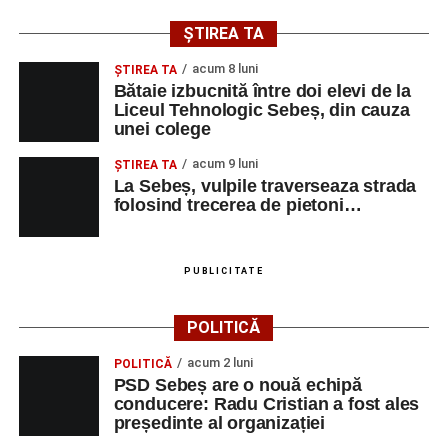
și de a lua parte la un veritabil schimb cultural prin
ȘTIREA TA
muzică.
acum 8 luni
ŞTIREA TA
Bătaie izbucnită între doi elevi de la
Liceul Tehnologic Sebeș, din cauza
unei colege
Adaugă-ne ca sursă preferată
acum 9 luni
ŞTIREA TA
La Sebeș, vulpile traverseaza strada
Urmărește-ne pe Google News
folosind trecerea de pietoni…
Ultimele știri din Sebeș
PUBLICITATE
Primăria Sebeș a decis să reducă intensitatea
iluminatului public pe timpul nopții, în contextul
POLITICĂ
apelului la economii al Guvernului Bolojan
acum 2 luni
POLITICĂ
Duminică, 23 august 2026, Râpa Roșie găzduiește
PSD Sebeș are o nouă echipă
cea de-a III-a ediție a concursului „CicloAventurier
conducere: Radu Cristian a fost ales
de Sebeș”
președinte al organizației