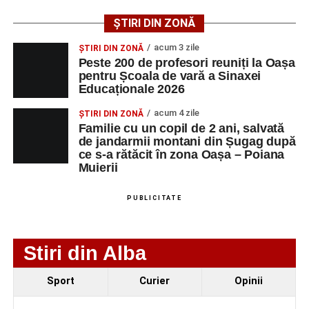
public. Fiecare interpretare a evidențiat nivelul artistic al
tinerilor muzicieni și munca depusă în cadrul taberei, iar
ȘTIRI DIN ZONĂ
spectatorii au răsplătit prestațiile cu aplauze îndelungate.
acum 3 zile
ȘTIRI DIN ZONĂ
Peste 200 de profesori reuniți la Oașa
pentru Școala de vară a Sinaxei
Educaționale 2026
acum 4 zile
ȘTIRI DIN ZONĂ
Familie cu un copil de 2 ani, salvată
de jandarmii montani din Șugag după
ce s-a rătăcit în zona Oașa – Poiana
Muierii
PUBLICITATE
Stiri din Alba
Evenimentul face parte din programul
String Symphonic
Sport
Curier
Opinii
Camp 2026
, proiect susținut de
Rotary Club Alba Iulia
,
care urmărește să ofere tinerilor muzicieni oportunitatea