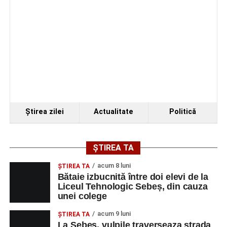
Ştirea zilei
Actualitate
Politică
ȘTIREA TA
acum 8 luni
ŞTIREA TA
Bătaie izbucnită între doi elevi de la
Liceul Tehnologic Sebeș, din cauza
unei colege
acum 9 luni
ŞTIREA TA
La Sebeș, vulpile traverseaza strada