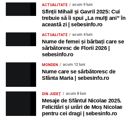
acum 9 luni
ACTUALITATE
Sfinții Mihail și Gavril 2025: Cui
trebuie să îi spui „La mulţi ani” în
această zi | sebesinfo.ro
acum 4 luni
ACTUALITATE
Nume de femei și bărbați care se
sărbătoresc de Florii 2026 |
sebesinfo.ro
acum 12 luni
MONDEN
Nume care se sărbătoresc de
Sfânta Maria | sebesinfo.ro
acum 8 luni
DIN JUDEȚ
Mesaje de Sfântul Nicolae 2025.
Felicitări și urări de Moș Nicolae
pentru cei dragi | sebesinfo.ro