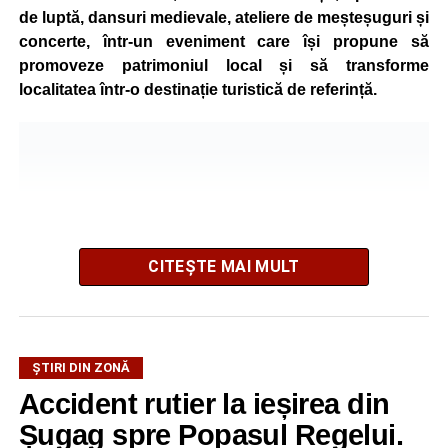
de luptă, dansuri medievale, ateliere de meșteșuguri și
concerte, într-un eveniment care își propune să
promoveze patrimoniul local și să transforme
localitatea într-o destinație turistică de referință.
CITEȘTE MAI MULT
ȘTIRI DIN ZONĂ
Festivalul este organizat de
Asociația AGORA – Născuți
Accident rutier la ieșirea din
Liberi
, în parteneriat cu
Primăria Comunei Gârbova
și
Șugag spre Popasul Regelui.
Ordinul Cetății Mühlbach
, iar accesul publicului va fi