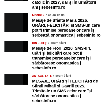
catolic în 2027, dar și în următorii
ani | sebesinfo.ro
acum 12 luni
MONDEN
Mesaje de Sfânta Maria 2025.
URĂRI, FELICITĂRI și SMS-uri care
pot fi trimise persoanelor care își
serbează onomastica | sebesinfo.ro
acum 4 luni
DIN JUDEȚ
Mesaje de Florii 2026. SMS-uri,
urări și felicitări care pot fi
transmise persoanelor care îşi
sărbătoresc onomastica |
sebesinfo.ro
acum 9 luni
ACTUALITATE
MESAJE, URĂRI și FELICITĂRI de
Sfinții Mihail și Gavrill 2025.
Trimite-le un SMS celor care își
sărbătoresc onomastica |
sebesinfo.ro