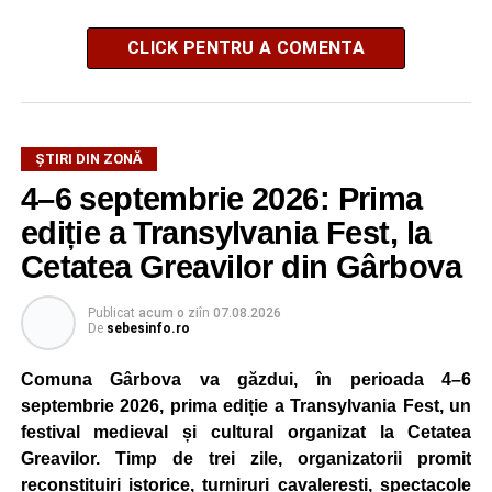
CLICK PENTRU A COMENTA
ȘTIRI DIN ZONĂ
4–6 septembrie 2026: Prima
ediție a Transylvania Fest, la
Cetatea Greavilor din Gârbova
Publicat
acum o zi
în
07.08.2026
De
sebesinfo.ro
Comuna Gârbova va găzdui, în perioada 4–6
septembrie 2026, prima ediție a Transylvania Fest, un
festival medieval și cultural organizat la Cetatea
Greavilor. Timp de trei zile, organizatorii promit
reconstituiri istorice, turniruri cavalerești, spectacole