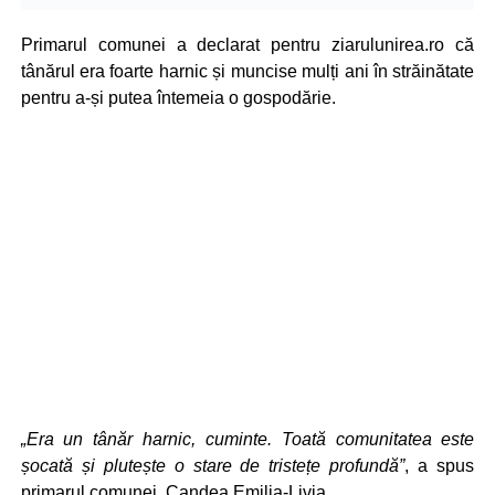
Primarul comunei a declarat pentru ziarulunirea.ro că
tânărul era foarte harnic și muncise mulți ani în străinătate
pentru a-și putea întemeia o gospodărie.
„Era un tânăr harnic, cuminte. Toată comunitatea este
șocată și plutește o stare de tristețe profundă”
, a spus
primarul comunei, Candea Emilia-Livia.