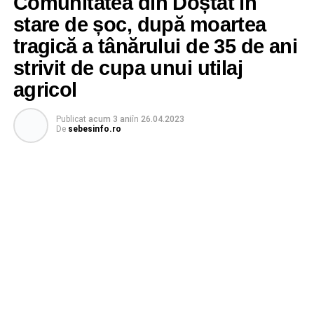
Comunitatea din Doștat în
stare de șoc, după moartea
tragică a tânărului de 35 de ani
strivit de cupa unui utilaj
agricol
Publicat
acum 3 ani
în
26.04.2023
De
sebesinfo.ro