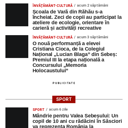
acum 2 săptămâni
ÎNVĂȚĂMÂNT-CULTURĂ
Școala de Vară din Răhău s-a
încheiat. Zeci de copii au participat la
ateliere de ecologie, orientare în
carieră și activități recreative
acum 3 săptămâni
ÎNVĂȚĂMÂNT-CULTURĂ
O nouă performanță a elevei
Cristiana Cioca, de la Colegiul
Național „Lucian Blaga” din Sebeș:
Premiul III la etapa națională a
Concursului „Memoria
Holocaustului”
PUBLICITATE
SPORT
acum 6 zile
SPORT
Mândrie pentru Valea Sebeșului: Un
copil de 10 ani cu rădăcini în Săsciori
va reprezenta România la