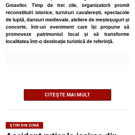
Greavilor. Timp de trei zile, organizatorii promit
reconstituiri istorice, turniruri cavalerești, spectacole
de luptă, dansuri medievale, ateliere de meșteșuguri și
concerte, într-un eveniment care își propune să
promoveze patrimoniul local și să transforme
localitatea într-o destinație turistică de referință.
CITEȘTE MAI MULT
ȘTIRI DIN ZONĂ
Festivalul este organizat de
Asociația AGORA – Născuți