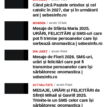
Când pică Paștele ortodox și cel
catolic în 2027, dar și în următorii
ani | sebesinfo.ro
acum 12 luni
MONDEN
Mesaje de Sfânta Maria 2025.
URĂRI, FELICITĂRI și SMS-uri care
pot fi trimise persoanelor care își
serbează onomastica | sebesinfo.ro
acum 4 luni
DIN JUDEȚ
Mesaje de Florii 2026. SMS-uri,
urări și felicitări care pot fi
transmise persoanelor care îşi
sărbătoresc onomastica |
sebesinfo.ro
acum 9 luni
ACTUALITATE
MESAJE, URĂRI și FELICITĂRI de
Sfinții Mihail și Gavrill 2025.
Trimite-le un SMS celor care își
sărbătoresc onomastica |