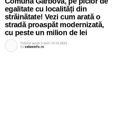
Comuna Gârbova, pe picior de
egalitate cu localități din
străinătate! Vezi cum arată o
stradă proaspăt modernizată,
cu peste un milion de lei
Publicat
acum 3 ani
în
10.10.2023
De
sebesinfo.ro