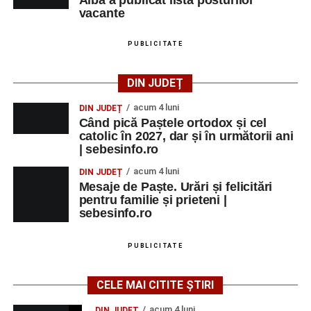
vacante
PUBLICITATE
DIN JUDEȚ
acum 4 luni
DIN JUDEȚ
Când pică Paștele ortodox și cel
catolic în 2027, dar și în următorii ani
| sebesinfo.ro
acum 4 luni
DIN JUDEȚ
Mesaje de Paște. Urări și felicitări
pentru familie și prieteni |
sebesinfo.ro
PUBLICITATE
CELE MAI CITITE ȘTIRI
acum 4 luni
DIN JUDEȚ