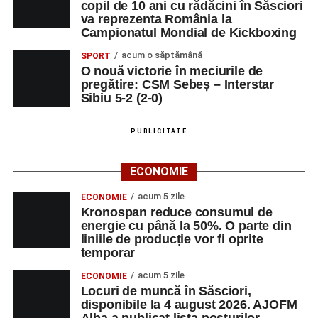
copil de 10 ani cu rădăcini în Săsciori
va reprezenta România la
Campionatul Mondial de Kickboxing
acum o săptămână
SPORT
O nouă victorie în meciurile de
pregătire: CSM Sebeș – Interstar
Sibiu 5-2 (2-0)
PUBLICITATE
ECONOMIE
acum 5 zile
ECONOMIE
Kronospan reduce consumul de
energie cu până la 50%. O parte din
liniile de producție vor fi oprite
temporar
acum 5 zile
ECONOMIE
Locuri de muncă în Săsciori,
disponibile la 4 august 2026. AJOFM
Alba a publicat lista posturilor