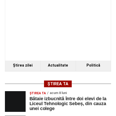
Ştirea zilei
Actualitate
Politică
ȘTIREA TA
acum 8 luni
ŞTIREA TA
Bătaie izbucnită între doi elevi de la
Liceul Tehnologic Sebeș, din cauza
unei colege