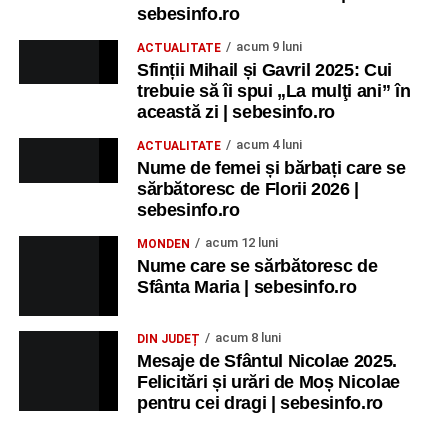
sebesinfo.ro
acum 9 luni
ACTUALITATE
Sfinții Mihail și Gavril 2025: Cui
trebuie să îi spui „La mulţi ani” în
această zi | sebesinfo.ro
acum 4 luni
ACTUALITATE
Nume de femei și bărbați care se
sărbătoresc de Florii 2026 |
sebesinfo.ro
acum 12 luni
MONDEN
Nume care se sărbătoresc de
Sfânta Maria | sebesinfo.ro
acum 8 luni
DIN JUDEȚ
Mesaje de Sfântul Nicolae 2025.
Felicitări și urări de Moș Nicolae
pentru cei dragi | sebesinfo.ro