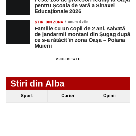
pentru Școala de vară a Sinaxei
Educaționale 2026
acum 4 zile
ȘTIRI DIN ZONĂ
Familie cu un copil de 2 ani, salvată
de jandarmii montani din Șugag după
ce s-a rătăcit în zona Oașa – Poiana
Muierii
PUBLICITATE
Stiri din Alba
Evenimentul face parte din programul
String Symphonic
Sport
Curier
Opinii
Camp 2026
, proiect susținut de
Rotary Club Alba Iulia
,
care urmărește să ofere tinerilor muzicieni oportunitatea
de a se perfecționa, de a colabora cu artiști din alte țări și
de a evolua împreună în fața publicului.