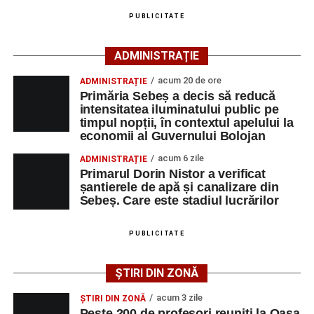
PUBLICITATE
Ultimele știri din Sebeș
ADMINISTRAȚIE
Primăria Sebeș a decis să reducă intensitatea
acum 20 de ore
ADMINISTRAȚIE
iluminatului public pe timpul nopții, în contextul
Primăria Sebeș a decis să reducă
apelului la economii al Guvernului Bolojan
intensitatea iluminatului public pe
timpul nopții, în contextul apelului la
Duminică, 23 august 2026, Râpa Roșie găzduiește
economii al Guvernului Bolojan
cea de-a III-a ediție a concursului „CicloAventurier
de Sebeș”
acum 6 zile
ADMINISTRAȚIE
Primarul Dorin Nistor a verificat
Primul concert din cadrul String Symphonic Camp
șantierele de apă și canalizare din
2026 a adus emoție și aplauze la Sebeș
Sebeș. Care este stadiul lucrărilor
După mai multe zile de pregătire intensivă, participanții
au venit la Sebeș și au susținut un recital apreciat de
PUBLICITATE
public. Fiecare interpretare a evidențiat nivelul artistic al
tinerilor muzicieni și munca depusă în cadrul taberei, iar
ȘTIRI DIN ZONĂ
spectatorii au răsplătit prestațiile cu aplauze îndelungate.
acum 3 zile
ȘTIRI DIN ZONĂ
Peste 200 de profesori reuniți la Oașa