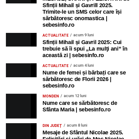
Sfinții Mihail și Gavrill 2025.
Trimite-le un SMS celor care își
sărbătoresc onomastica |
sebesinfo.ro
acum 9 luni
ACTUALITATE
Sfinții Mihail și Gavril 2025: Cui
trebuie să îi spui „La mulţi ani” în
această zi | sebesinfo.ro
acum 4 luni
ACTUALITATE
Nume de femei și bărbați care se
sărbătoresc de Florii 2026 |
sebesinfo.ro
acum 12 luni
MONDEN
Nume care se sărbătoresc de
Sfânta Maria | sebesinfo.ro
acum 8 luni
DIN JUDEȚ
Mesaje de Sfântul Nicolae 2025.