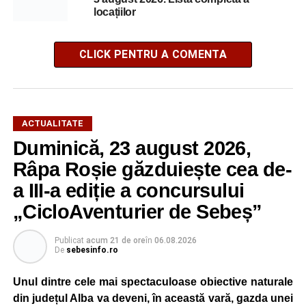
locațiilor
CLICK PENTRU A COMENTA
ACTUALITATE
Duminică, 23 august 2026,
Râpa Roșie găzduiește cea de-
a III-a ediție a concursului
„CicloAventurier de Sebeș”
Publicat
acum 21 de ore
în
06.08.2026
De
sebesinfo.ro
Unul dintre cele mai spectaculoase obiective naturale
din județul Alba va deveni, în această vară, gazda unei