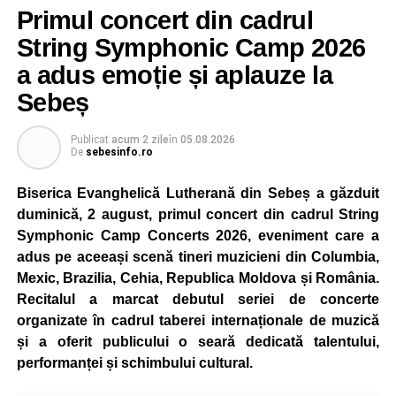
Primul concert din cadrul
După două ediții organizate în Parcul Arini, competiția se
mută într-un nou decor, oferind participanților ocazia de a
String Symphonic Camp 2026
concura într-un cadru natural deosebit. Evenimentul este
a adus emoție și aplauze la
destinat copiilor și adolescenților cu vârste cuprinse între
Sebeș
5 și 18 ani, iar participarea este gratuită.
Publicat
acum 2 zile
în
05.08.2026
Organizatorii au pregătit trasee adaptate fiecărei categorii
De
sebesinfo.ro
de vârstă, astfel încât competiția să fie accesibilă atât
celor aflați la început de drum, cât și celor cu experiență în
Biserica Evanghelică Lutherană din Sebeș a găzduit
mountain bike. La finalul întrecerii, cei mai bine clasați
duminică, 2 august, primul concert din cadrul String
concurenți vor fi recompensați cu premii în bani și premii
Symphonic Camp Concerts 2026, eveniment care a
oferite de partenerii evenimentului.
adus pe aceeași scenă tineri muzicieni din Columbia,
Mexic, Brazilia, Cehia, Republica Moldova și România.
Înaintea zilei de concurs, participanții își vor putea ridica
Recitalul a marcat debutul seriei de concerte
numerele de concurs, confirma înscrierile online sau se
organizate în cadrul taberei internaționale de muzică
vor putea înscrie direct la competiție în cadrul Punctului
și a oferit publicului o seară dedicată talentului,
Oficial de Înscrieri și Informații (Race Office), care va
performanței și schimbului cultural.
funcționa după următorul program: