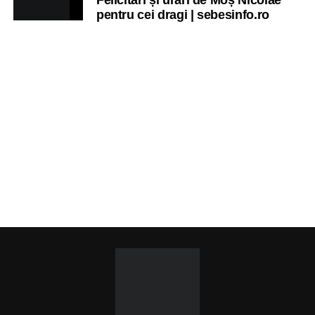
Felicitări și urări de Moș Nicolae
pentru cei dragi | sebesinfo.ro