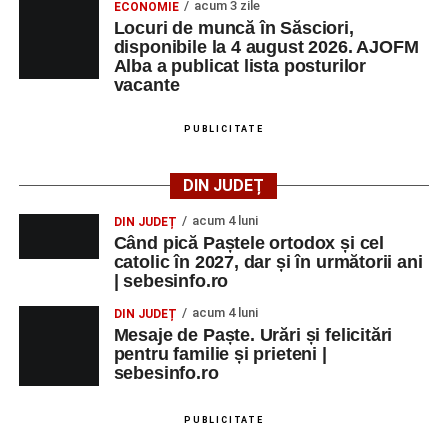
acum 3 zile
ECONOMIE
Locuri de muncă în Săsciori,
disponibile la 4 august 2026. AJOFM
Alba a publicat lista posturilor
vacante
PUBLICITATE
DIN JUDEȚ
acum 4 luni
DIN JUDEȚ
Când pică Paștele ortodox și cel
catolic în 2027, dar și în următorii ani
| sebesinfo.ro
acum 4 luni
DIN JUDEȚ
Mesaje de Paște. Urări și felicitări
pentru familie și prieteni |
sebesinfo.ro
PUBLICITATE