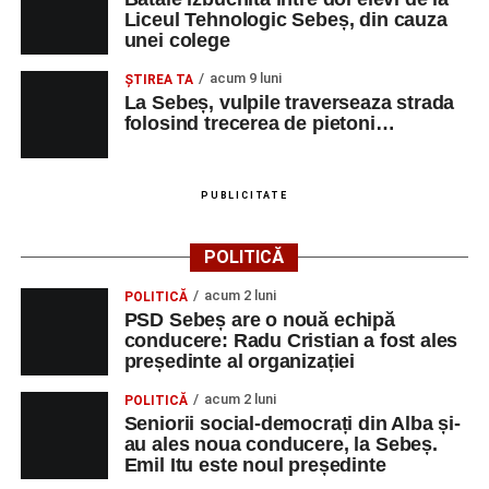
Liceul Tehnologic Sebeș, din cauza
unei colege
Adaugă-ne ca sursă preferată
acum 9 luni
ŞTIREA TA
La Sebeș, vulpile traverseaza strada
Urmărește-ne pe Google News
folosind trecerea de pietoni…
Ultimele știri din Sebeș
PUBLICITATE
Primăria Sebeș a decis să reducă intensitatea
iluminatului public pe timpul nopții, în contextul
POLITICĂ
apelului la economii al Guvernului Bolojan
acum 2 luni
POLITICĂ
Duminică, 23 august 2026, Râpa Roșie găzduiește
PSD Sebeș are o nouă echipă
cea de-a III-a ediție a concursului „CicloAventurier
conducere: Radu Cristian a fost ales
de Sebeș”
președinte al organizației
Primul concert din cadrul String Symphonic Camp
acum 2 luni
POLITICĂ
2026 a adus emoție și aplauze la Sebeș
Seniorii social-democrați din Alba și-
au ales noua conducere, la Sebeș.
Emil Itu este noul președinte