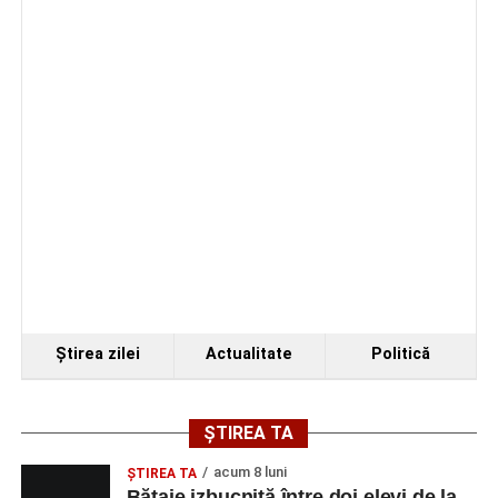
Organizatorii au transmis că recitalul de la Sebeș
reprezintă doar începutul unei serii de concerte care vor
Ştirea zilei
Actualitate
Politică
avea loc pe parcursul taberei, oferind comunității din
județul Alba ocazia de a descoperi tineri interpreți talentați
și de a lua parte la un veritabil schimb cultural prin
ȘTIREA TA
muzică.
acum 8 luni
ŞTIREA TA
Bătaie izbucnită între doi elevi de la