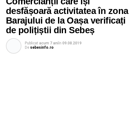
Comercianții care își
desfășoară activitatea în zona
Barajului de la Oașa verificați
de polițiștii din Sebeș
Publicat
acum 7 ani
în
09.08.2019
De
sebesinfo.ro