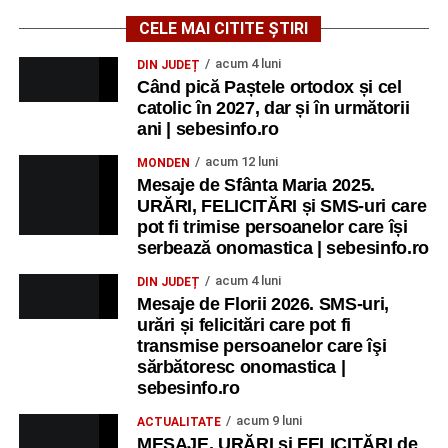
CELE MAI CITITE ȘTIRI
acum 4 luni
DIN JUDEȚ
Când pică Paștele ortodox și cel
catolic în 2027, dar și în următorii
ani | sebesinfo.ro
acum 12 luni
MONDEN
Mesaje de Sfânta Maria 2025.
URĂRI, FELICITĂRI și SMS-uri care
pot fi trimise persoanelor care își
serbează onomastica | sebesinfo.ro
acum 4 luni
DIN JUDEȚ
Mesaje de Florii 2026. SMS-uri,
urări și felicitări care pot fi
transmise persoanelor care îşi
sărbătoresc onomastica |
sebesinfo.ro
acum 9 luni
ACTUALITATE
MESAJE, URĂRI și FELICITĂRI de