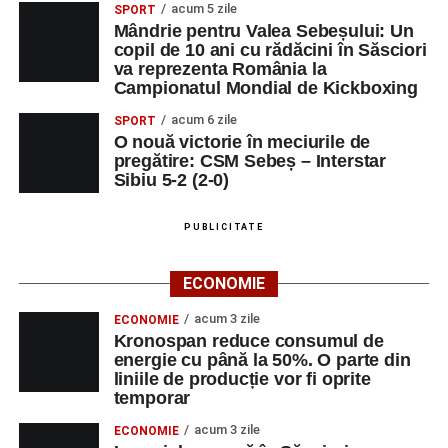
Orele 10:00–19:00 – Stadionul Pielarul:
Cupa
acum 5 zile
SPORT
Sebeșului la Fotbal Juniori
, ediția I (Under 9 și
Mândrie pentru Valea Sebeșului: Un
copil de 10 ani cu rădăcini în Săsciori
Under 11);
va reprezenta România la
Campionatul Mondial de Kickboxing
Orele 16:00–24:00 – Parcul Arini:
parc de
distracții.
acum 6 zile
SPORT
O nouă victorie în meciurile de
Sâmbătă, 30 august
pregătire: CSM Sebeș – Interstar
Sibiu 5-2 (2-0)
Ora 18:00 – Parcul Tineretului:
concerte
susținute de
Nexxt Band
,
Red Ravine
,
Alexandra
PUBLICITATE
Pamfilie și Alfred Dahinten
,
Dublu Click
și
Loutfire
;
ECONOMIE
Orele 10:00–19:00 – Stadionul Pielarul:
Cupa
acum 3 zile
ECONOMIE
Sebeșului la Fotbal Juniori
, ediția I;
Kronospan reduce consumul de
energie cu până la 50%. O parte din
Orele 16:00–24:00 – Parcul Arini:
parc de
liniile de producție vor fi oprite
distracții.
temporar
Duminică, 31 august
acum 3 zile
ECONOMIE