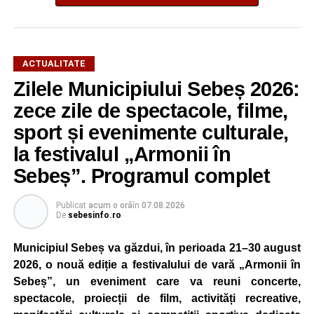
ACTUALITATE
Zilele Municipiului Sebeș 2026:
zece zile de spectacole, filme,
sport și evenimente culturale,
la festivalul „Armonii în
Sebeș”. Programul complet
Publicat
acum o oră
în
07.08.2026
De
sebesinfo.ro
Municipiul Sebeș va găzdui, în perioada 21–30 august
2026, o nouă ediție a festivalului de vară „Armonii în
Sebeș”, un eveniment care va reuni concerte,
spectacole, proiecții de film, activități recreative,