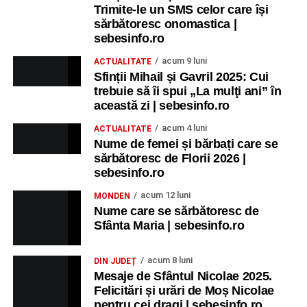
Trimite-le un SMS celor care își
sărbătoresc onomastica |
sebesinfo.ro
acum 9 luni
ACTUALITATE
Sfinții Mihail și Gavril 2025: Cui
trebuie să îi spui „La mulţi ani” în
această zi | sebesinfo.ro
acum 4 luni
ACTUALITATE
Nume de femei și bărbați care se
sărbătoresc de Florii 2026 |
sebesinfo.ro
acum 12 luni
MONDEN
Nume care se sărbătoresc de
Sfânta Maria | sebesinfo.ro
acum 8 luni
DIN JUDEȚ
Mesaje de Sfântul Nicolae 2025.
Felicitări și urări de Moș Nicolae
pentru cei dragi | sebesinfo.ro