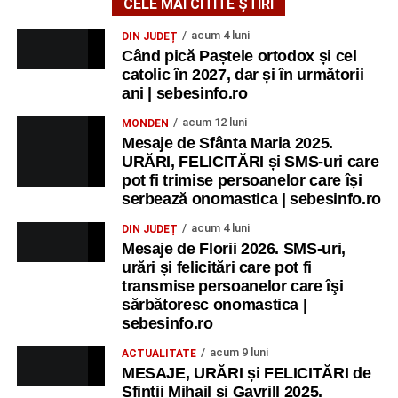
Ultimele știri din Sebeș
CELE MAI CITITE ȘTIRI
acum 4 luni
DIN JUDEȚ
Zilele Municipiului Sebeș 2026: zece zile de
Când pică Paștele ortodox și cel
spectacole, filme, sport și evenimente culturale, la
catolic în 2027, dar și în următorii
festivalul „Armonii în Sebeș”. Programul complet
ani | sebesinfo.ro
Primăria Sebeș a decis să reducă intensitatea
acum 12 luni
MONDEN
iluminatului public pe timpul nopții, în contextul
Mesaje de Sfânta Maria 2025.
apelului la economii al Guvernului Bolojan
URĂRI, FELICITĂRI și SMS-uri care
pot fi trimise persoanelor care își
Duminică, 23 august 2026, Râpa Roșie găzduiește
serbează onomastica | sebesinfo.ro
cea de-a III-a ediție a concursului „CicloAventurier
de Sebeș”
acum 4 luni
DIN JUDEȚ
Mesaje de Florii 2026. SMS-uri,
urări și felicitări care pot fi
transmise persoanelor care îşi
sărbătoresc onomastica |
sebesinfo.ro
acum 9 luni
ACTUALITATE
MESAJE, URĂRI și FELICITĂRI de
Sfinții Mihail și Gavrill 2025.