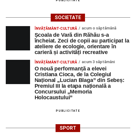
PUBLICITATE
activitate;
Ora 19:00 – Grădina Muzeului Municipal „Ioan
SOCIETATE
Raica”:
Concert extraordinar cu muzică din
acum o săptămână
ÎNVĂȚĂMÂNT-CULTURĂ
filme
, susținut de
Remus Grama and The
Școala de Vară din Răhău s-a
Concert Band
, alcătuit din membri ai Orchestrei
încheiat. Zeci de copii au participat la
ateliere de ecologie, orientare în
Filarmonicii de Stat Târgu Mureș.
carieră și activități recreative
Vineri, 29 august
acum 3 săptămâni
ÎNVĂȚĂMÂNT-CULTURĂ
O nouă performanță a elevei
Ora 11:00 – Aula Primăriei Sebeș:
„Armonia
Cristiana Cioca, de la Colegiul
Național „Lucian Blaga” din Sebeș:
prieteniei”
, întâlnire oficială cu reprezentanții
Premiul III la etapa națională a
orașelor înfrățite;
Concursului „Memoria
Holocaustului”
Ora 19:00 – Grădina Muzeului Municipal:
Sărbătoarea Seniorilor
, cu premierea cuplurilor
PUBLICITATE
care împlinesc 50 de ani de căsătorie, urmată de un
concert susținut de
Gheorghe Gheorghiu
și
Cooperativa 9
;
SPORT