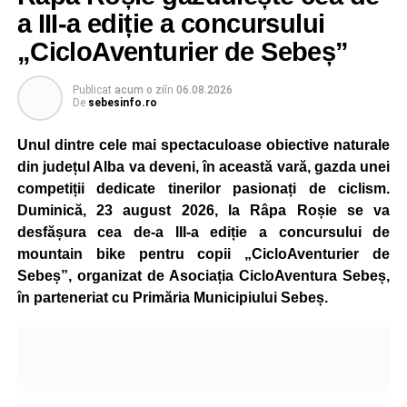
recreative în mai multe zone ale municipiului – Răhău,
a III-a ediție a concursului
cartierul „Mihail Kogălniceanu”, Petrești și Parcul
„CicloAventurier de Sebeș”
Tineretului. Programul include spectacole pentru cei mici,
proiecții de film, petrecerea cu spumă și cea de-a treia
Publicat
acum o zi
în
06.08.2026
ediție a concursului MTB
„Cicloaventurier de Sebeș”
,
De
sebesinfo.ro
care se va desfășura la Râpa Roșie.
Unul dintre cele mai spectaculoase obiective naturale
Publicul adult va avea la dispoziție o serie de evenimente
din județul Alba va deveni, în această vară, gazda unei
culturale, printre care proiecții cinematografice, întâlniri cu
competiții dedicate tinerilor pasionați de ciclism.
artiști locali și salonul literar
„Armonia artelor”
.
Duminică, 23 august 2026, la Râpa Roșie se va
Festivalul va cuprinde și o seară dedicată tradițiilor
desfășura cea de-a III-a ediție a concursului de
săsești, precum și un spectacol folcloric organizat în
mountain bike pentru copii „CicloAventurier de
memoria interpretului Felician Fărcașiu.
Sebeș”, organizat de Asociația CicloAventura Sebeș,
în parteneriat cu Primăria Municipiului Sebeș.
Printre momentele de atracție se numără spectacolul de
vals și tango din Piața Primăriei, dar și concertul de rock
simfonic susținut în Grădina Muzeului Municipal „Ioan
Raica”, sub bagheta dirijorului
Remus Grama
, alături de
muzicieni români de prestigiu.