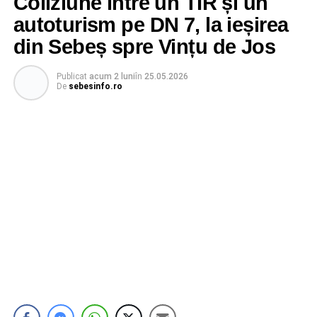
Coliziune între un TIR și un
autoturism pe DN 7, la ieșirea
din Sebeș spre Vințu de Jos
Publicat
acum 2 luni
în
25.05.2026
De
sebesinfo.ro