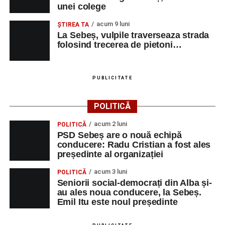
unei colege
De la ora 10:00:
activități dedicate copiilor, în
acum 9 luni
ŞTIREA TA
cadrul programului
„Copiii în armonia orașului”
;
La Sebeș, vulpile traverseaza strada
folosind trecerea de pietoni…
Ora 18:30 – Aula Primăriei Sebeș:
festivitatea
de premiere a șefilor de promoție și a elevilor cu
rezultate deosebite la Evaluarea Națională și
PUBLICITATE
Bacalaureat;
Ora 19:30 – Parcul Tineretului:
momente
POLITICĂ
artistice susținute de Școala de Muzică „DoReMi”,
acum 2 luni
POLITICĂ
Cavalerii de Mühlbach și Trupa de Dansuri Săsești
PSD Sebeș are o nouă echipă
Sebeș;
conducere: Radu Cristian a fost ales
președinte al organizației
Ora 20:30 – Parcul Tineretului:
proiecția filmului
de animație
„Buffalo Kids”
(2024).
acum 3 luni
POLITICĂ
Seniorii social-democrați din Alba și-
Joi, 28 august
au ales noua conducere, la Sebeș.
Emil Itu este noul președinte
Ora 10:00 – Aula Primăriei Sebeș:
festivitatea
de premiere a medicilor și preoților retrași din