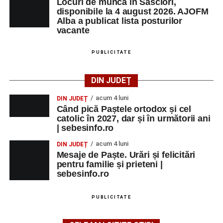
Locuri de muncă în Săsciori,
disponibile la 4 august 2026. AJOFM
Orele 10:00–14:00 – Stadionul Pielarul:
ultimele
Alba a publicat lista posturilor
meciuri din cadrul
Cupei Sebeșului la Fotbal
vacante
Juniori
;
PUBLICITATE
Ora 17:00 – Parcul Zăvoi din Petrești:
spectacolul folcloric
„Tradiții la Petrești”
, cu
participarea unor îndrăgiți interpreți de muzică
DIN JUDEȚ
populară și ansambluri folclorice din județ;
acum 4 luni
DIN JUDEȚ
Orele 16:00–24:00 – Parcul Arini:
parc de
Când pică Paștele ortodox și cel
catolic în 2027, dar și în următorii ani
distracții.
| sebesinfo.ro
acum 4 luni
DIN JUDEȚ
Mesaje de Paște. Urări și felicitări
pentru familie și prieteni |
Adaugă-ne ca sursă preferată
sebesinfo.ro
Urmărește-ne pe Google News
PUBLICITATE