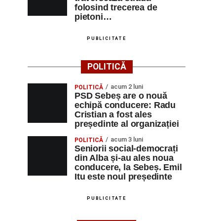
folosind trecerea de
pietoni…
PUBLICITATE
POLITICĂ
acum 2 luni
POLITICĂ
PSD Sebeș are o nouă
echipă conducere: Radu
Cristian a fost ales
președinte al organizației
acum 3 luni
POLITICĂ
Seniorii social-democrați
din Alba și-au ales noua
conducere, la Sebeș. Emil
Itu este noul președinte
PUBLICITATE