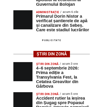
Guvernului Bolojan
acum 6 zile
ADMINISTRAȚIE
Primarul Dorin Nistor a
verificat șantierele de apă
și canalizare din Sebeș.
Care este stadiul lucrărilor
PUBLICITATE
ȘTIRI DIN ZONĂ
acum 3 ore
ȘTIRI DIN ZONĂ
4–6 septembrie 2026:
Prima ediție a
Transylvania Fest, la
Cetatea Greavilor din
Gârbova
acum 5 ore
ȘTIRI DIN ZONĂ
Accident rutier la ieșirea
din Șugag spre Popasul