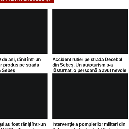
 de ani, rănit într-un
Accident rutier pe strada Decebal
er produs pe strada
din Sebeș. Un autoturism s-a
n Sebeș
răsturnat, o persoană a avut nevoie
de îngrijiri medicale
ti au fost răniți într-un
Intervenție a pompierilor militari din