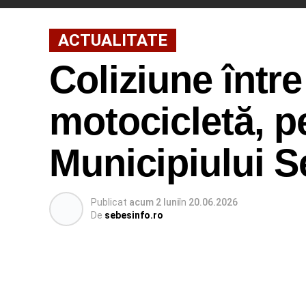
ACTUALITATE
Coliziune între
motocicletă, p
Municipiului 
Publicat
acum 2 luni
în
20.06.2026
De
sebesinfo.ro