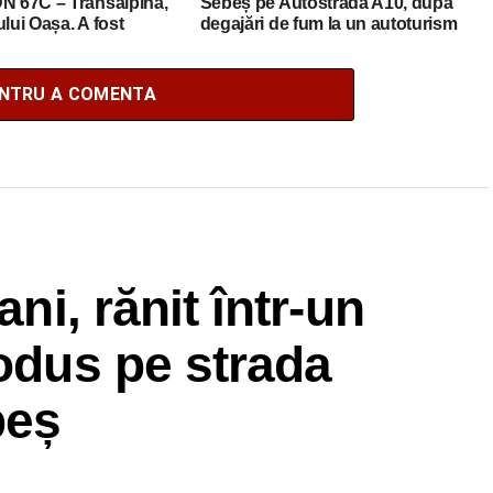
DN 67C – Transalpina,
Sebeș pe Autostrada A10, după
ului Oașa. A fost
degajări de fum la un autoturism
copterul SMURD
ENTRU A COMENTA
ani, rănit într-un
rodus pe strada
beș