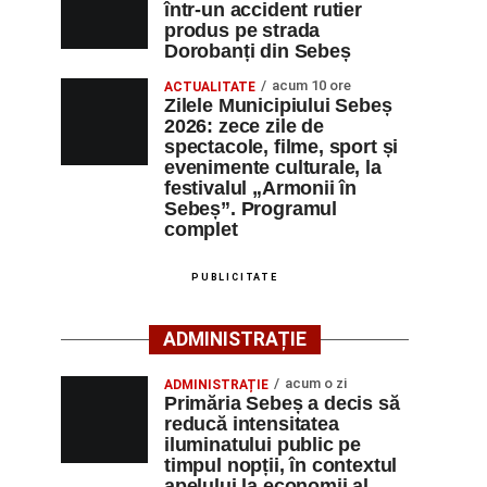
într-un accident rutier
produs pe strada
Dorobanți din Sebeș
acum 10 ore
ACTUALITATE
Zilele Municipiului Sebeș
2026: zece zile de
spectacole, filme, sport și
evenimente culturale, la
festivalul „Armonii în
Sebeș”. Programul
complet
PUBLICITATE
ADMINISTRAȚIE
acum o zi
ADMINISTRAȚIE
Primăria Sebeș a decis să
reducă intensitatea
iluminatului public pe
timpul nopții, în contextul
apelului la economii al