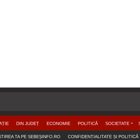
AȚIE
DIN JUDEȚ
ECONOMIE
POLITICĂ
SOCIETATE
ȘTIREA TA PE SEBEȘINFO.RO
CONFIDENȚIALITATE ȘI POLITICĂ