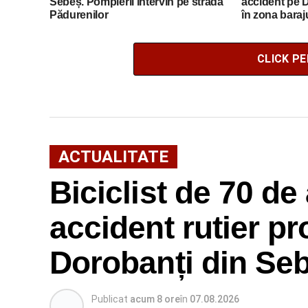
Sebeș. Pompierii intervin pe strada
accident pe 
Pădurenilor
în zona baraj
solicitat eli
CLICK P
ACTUALITATE
Biciclist de 70 de 
accident rutier p
Dorobanți din Se
Publicat
acum 8 ore
în
07.08.2026