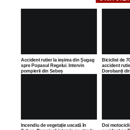
Accident rutier la ieșirea din Șugag
Biciclist de 70
spre Popasul Regelui. Intervin
accident ruti
pompierii din Sebeș
Dorobanți di
Incendiu de vegetație uscată în
Doi motocicliș