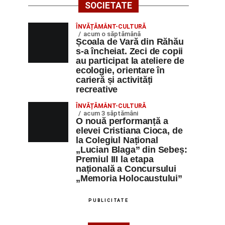
SOCIETATE
ÎNVĂȚĂMÂNT-CULTURĂ
acum o săptămână
Școala de Vară din Răhău
s-a încheiat. Zeci de copii
au participat la ateliere de
ecologie, orientare în
carieră și activități
recreative
ÎNVĂȚĂMÂNT-CULTURĂ
acum 3 săptămâni
O nouă performanță a
elevei Cristiana Cioca, de
la Colegiul Național
„Lucian Blaga” din Sebeș:
Premiul III la etapa
națională a Concursului
„Memoria Holocaustului”
PUBLICITATE