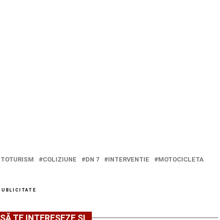
UTOTURISM
COLIZIUNE
DN 7
INTERVENTIE
MOTOCICLETA
PUBLICITATE
SĂ TE INTERESEZE ȘI