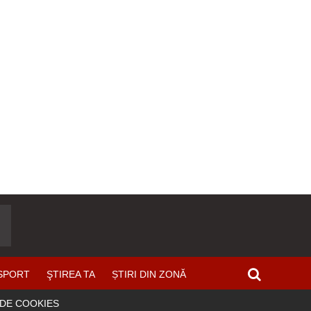
SPORT
ŞTIREA TA
ȘTIRI DIN ZONĂ
 DE COOKIES