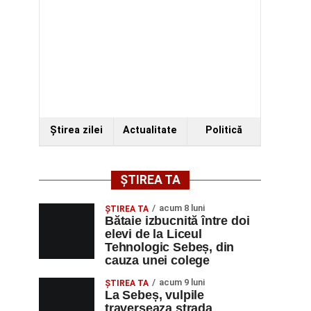
Ştirea zilei
Actualitate
Politică
ȘTIREA TA
acum 8 luni
ŞTIREA TA
Bătaie izbucnită între doi
elevi de la Liceul
Tehnologic Sebeș, din
cauza unei colege
acum 9 luni
ŞTIREA TA
La Sebeș, vulpile
traverseaza strada