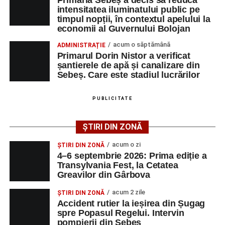
Primăria Sebeș a decis să reducă
intensitatea iluminatului public pe
timpul nopții, în contextul apelului la
Adaugă-ne ca sursă preferată
economii al Guvernului Bolojan
acum o săptămână
ADMINISTRAȚIE
Urmărește-ne pe Google News
Primarul Dorin Nistor a verificat
șantierele de apă și canalizare din
Sebeș. Care este stadiul lucrărilor
Ultimele știri din Sebeș
Femeie de 66 de ani, transportată în stare gravă la
PUBLICITATE
spital după ce a fost lovită de o motocicletă pe
strada Dorobanți din Sebeș
ȘTIRI DIN ZONĂ
Accident pe strada Dorobanți din Sebeș: fermeie
acum o zi
ȘTIRI DIN ZONĂ
de 66 de ani rănită grav, după ce a fost lovită de o
4–6 septembrie 2026: Prima ediție a
motocicletă
Transylvania Fest, la Cetatea
Greavilor din Gârbova
4–6 septembrie 2026: Prima ediție a Transylvania
Fest, la Cetatea Greavilor din Gârbova
acum 2 zile
ȘTIRI DIN ZONĂ
Accident rutier la ieșirea din Șugag
spre Popasul Regelui. Intervin
pompierii din Sebeș