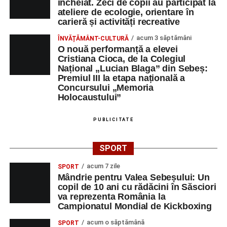
încheiat. Zeci de copii au participat la
ateliere de ecologie, orientare în
carieră și activități recreative
acum 3 săptămâni
ÎNVĂȚĂMÂNT-CULTURĂ
O nouă performanță a elevei
Cristiana Cioca, de la Colegiul
Național „Lucian Blaga” din Sebeș:
Premiul III la etapa națională a
Concursului „Memoria
Holocaustului”
PUBLICITATE
SPORT
acum 7 zile
SPORT
Mândrie pentru Valea Sebeșului: Un
copil de 10 ani cu rădăcini în Săsciori
va reprezenta România la
Campionatul Mondial de Kickboxing
acum o săptămână
SPORT