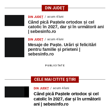
DIN JUDEȚ
acum 4 luni
DIN JUDEȚ
Când pică Paștele ortodox și cel
catolic în 2027, dar și în următorii ani
| sebesinfo.ro
acum 4 luni
DIN JUDEȚ
Mesaje de Paște. Urări și felicitări
pentru familie și prieteni |
sebesinfo.ro
PUBLICITATE
CELE MAI CITITE ȘTIRI
acum 4 luni
DIN JUDEȚ
Când pică Paștele ortodox și cel
catolic în 2027, dar și în următorii
ani | sebesinfo.ro