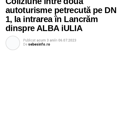
Coliziune între două
autoturisme petrecută pe DN
1, la intrarea în Lancrăm
dinspre ALBA iULIA
Publicat
acum 3 ani
în
06.07.2023
De
sebesinfo.ro