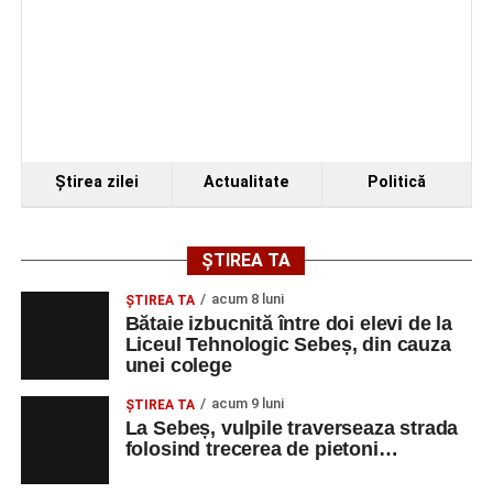
Ştirea zilei
Actualitate
Politică
ȘTIREA TA
acum 8 luni
ŞTIREA TA
Bătaie izbucnită între doi elevi de la
Liceul Tehnologic Sebeș, din cauza
unei colege
acum 9 luni
ŞTIREA TA
La Sebeș, vulpile traverseaza strada
folosind trecerea de pietoni…