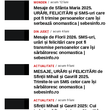
acum 12 luni
MONDEN
Mesaje de Sfânta Maria 2025.
URĂRI, FELICITĂRI și SMS-uri care
pot fi trimise persoanelor care își
serbează onomastica | sebesinfo.ro
acum 4 luni
DIN JUDEȚ
Mesaje de Florii 2026. SMS-uri,
urări și felicitări care pot fi
transmise persoanelor care îşi
sărbătoresc onomastica |
sebesinfo.ro
acum 9 luni
ACTUALITATE
MESAJE, URĂRI și FELICITĂRI de
Sfinții Mihail și Gavrill 2025.
Trimite-le un SMS celor care își
sărbătoresc onomastica |
sebesinfo.ro
acum 9 luni
ACTUALITATE
Sfinții Mihail și Gavril 2025: Cui