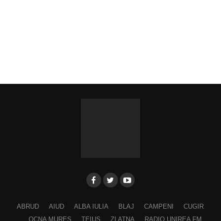
ABRUD
AIUD
ALBA IULIA
BLAJ
CAMPENI
CUGIR
OCNA MURES
TEIUS
ZLATNA
RADIO UNIREA FM