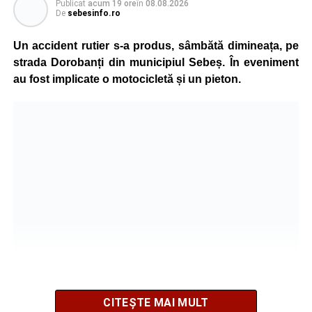
Publicat
acum 19 ore
în
08.08.2026
De
sebesinfo.ro
În urma impactului, femeia a suferit leziuni corporale
grave și a fost transportată la spital pentru acordarea de
Un accident rutier s-a produs, sâmbătă dimineața, pe
îngrijiri medicale de specialitate.
strada Dorobanți din municipiul Sebeș. În eveniment
au fost implicate o motocicletă și un pieton.
Motociclistul a fost testat cu aparatul etilotest, rezultatul
fiind negativ.
Polițiștii continuă cercetările pentru stabilirea tuturor
împrejurărilor în care s-a produs accidentul, în cadrul unui
dosar penal întocmit pentru săvârșirea infracțiunii de
vătămare corporală din culpă.
Adaugă-ne ca sursă preferată
Urmărește-ne pe Google News
CITEȘTE MAI MULT