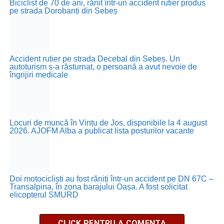
Biciclist de 70 de ani, rănit într-un accident rutier produs
pe strada Dorobanți din Sebeș
Accident rutier pe strada Decebal din Sebeș. Un
autoturism s-a răsturnat, o persoană a avut nevoie de
îngrijiri medicale
Locuri de muncă în Vințu de Jos, disponibile la 4 august
2026. AJOFM Alba a publicat lista posturilor vacante
Doi motocicliști au fost răniți într-un accident pe DN 67C –
Transalpina, în zona barajului Oașa. A fost solicitat
elicopterul SMURD
CLICK PENTRU A COMENTA