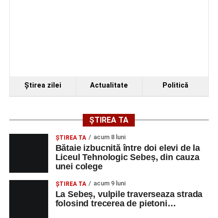
Ştirea zilei
Actualitate
Politică
ȘTIREA TA
acum 8 luni
ŞTIREA TA
Bătaie izbucnită între doi elevi de la
Liceul Tehnologic Sebeș, din cauza
unei colege
acum 9 luni
ŞTIREA TA
La Sebeș, vulpile traverseaza strada
folosind trecerea de pietoni…