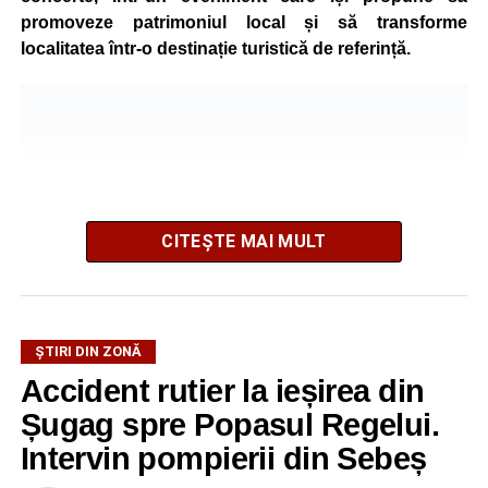
promoveze patrimoniul local și să transforme
localitatea într-o destinație turistică de referință.
CITEȘTE MAI MULT
ȘTIRI DIN ZONĂ
Festivalul este organizat de
Asociația AGORA – Născuți
Accident rutier la ieșirea din
Liberi
, în parteneriat cu
Primăria Comunei Gârbova
și
Șugag spre Popasul Regelui.
Ordinul Cetății Mühlbach
, iar accesul publicului va fi
gratuit pe întreaga durată a manifestării.
Intervin pompierii din Sebeș