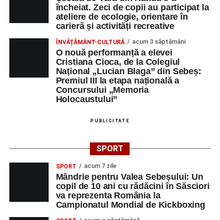
încheiat. Zeci de copii au participat la
ateliere de ecologie, orientare în
carieră și activități recreative
acum 3 săptămâni
ÎNVĂȚĂMÂNT-CULTURĂ
O nouă performanță a elevei
Cristiana Cioca, de la Colegiul
Național „Lucian Blaga” din Sebeș:
Premiul III la etapa națională a
Concursului „Memoria
Holocaustului”
PUBLICITATE
SPORT
acum 7 zile
SPORT
Mândrie pentru Valea Sebeșului: Un
copil de 10 ani cu rădăcini în Săsciori
va reprezenta România la
Campionatul Mondial de Kickboxing