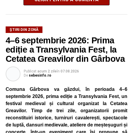
ȘTIRI DIN ZONĂ
4–6 septembrie 2026: Prima
ediție a Transylvania Fest, la
Cetatea Greavilor din Gârbova
Publicat
acum 2 zile
în
07.08.2026
De
sebesinfo.ro
Comuna Gârbova va găzdui, în perioada 4–6
septembrie 2026, prima ediție a Transylvania Fest, un
festival medieval și cultural organizat la Cetatea
Greavilor. Timp de trei zile, organizatorii promit
reconstituiri istorice, turniruri cavalerești, spectacole
de luptă, dansuri medievale, ateliere de meșteșuguri și
concerte, într-un eveniment care își propune să