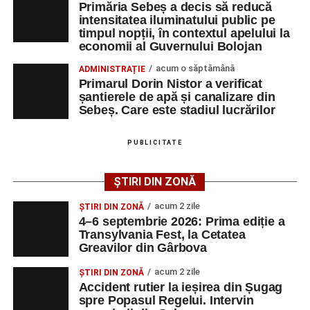
toți cei care cred că trecutul poate deveni motor de
Primăria Sebeș a decis să reducă
spital după ce a fost lovită de o motocicletă pe
dezvoltare pentru prezent”
, a declarat Alexandru Radu,
intensitatea iluminatului public pe
strada Dorobanți din Sebeș
timpul nopții, în contextul apelului la
președintele Asociației AGORA – Născuți Liberi.
economii al Guvernului Bolojan
Accident pe strada Dorobanți din Sebeș: fermeie
Transylvania Fest va avea loc în perioada
4–6
acum o săptămână
ADMINISTRAȚIE
de 66 de ani rănită grav, după ce a fost lovită de o
septembrie 2026
, la
Cetatea Greavilor din Gârbova
.
Primarul Dorin Nistor a verificat
motocicletă
șantierele de apă și canalizare din
Intrarea este liberă pe întreaga durată a evenimentului.
Sebeș. Care este stadiul lucrărilor
4–6 septembrie 2026: Prima ediție a Transylvania
Fest, la Cetatea Greavilor din Gârbova
PUBLICITATE
Adaugă-ne ca sursă preferată
ȘTIRI DIN ZONĂ
Urmărește-ne pe Google News
acum 2 zile
ȘTIRI DIN ZONĂ
4–6 septembrie 2026: Prima ediție a
Transylvania Fest, la Cetatea
Ultimele știri din Sebeș
Greavilor din Gârbova
Femeie de 66 de ani, transportată în stare gravă la
acum 2 zile
ȘTIRI DIN ZONĂ
spital după ce a fost lovită de o motocicletă pe
Accident rutier la ieșirea din Șugag
spre Popasul Regelui. Intervin
strada Dorobanți din Sebeș