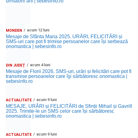
următorii ani | sebesinfo.ro
acum 12 luni
MONDEN
Mesaje de Sfânta Maria 2025. URĂRI, FELICITĂRI și
SMS-uri care pot fi trimise persoanelor care își serbează
onomastica | sebesinfo.ro
acum 4 luni
DIN JUDEȚ
Mesaje de Florii 2026. SMS-uri, urări și felicitări care pot fi
transmise persoanelor care îşi sărbătoresc onomastica |
sebesinfo.ro
acum 9 luni
ACTUALITATE
MESAJE, URĂRI și FELICITĂRI de Sfinții Mihail și Gavrill
2025. Trimite-le un SMS celor care își sărbătoresc
onomastica | sebesinfo.ro
acum 9 luni
ACTUALITATE