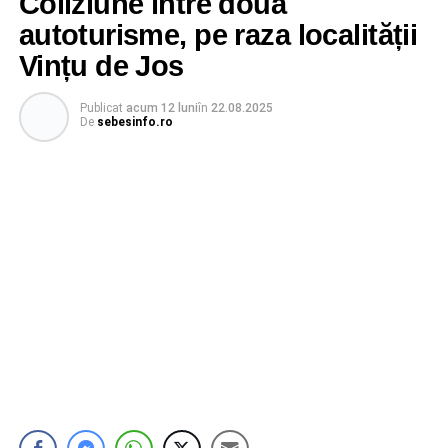
Coliziune între două
autoturisme, pe raza localității
Vințu de Jos
Publicat
acum 12 luni
în
22.08.2025
De
sebesinfo.ro