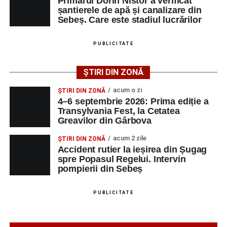
Primarul Dorin Nistor a verificat
șantierele de apă și canalizare din
Sebeș. Care este stadiul lucrărilor
Ultimele știri din Sebeș
Femeie de 66 de ani, transportată în stare gravă la
PUBLICITATE
spital după ce a fost lovită de o motocicletă pe
strada Dorobanți din Sebeș
ȘTIRI DIN ZONĂ
Accident pe strada Dorobanți din Sebeș: fermeie
acum o zi
ȘTIRI DIN ZONĂ
de 66 de ani rănită grav, după ce a fost lovită de o
4–6 septembrie 2026: Prima ediție a
motocicletă
Transylvania Fest, la Cetatea
Greavilor din Gârbova
4–6 septembrie 2026: Prima ediție a Transylvania
Fest, la Cetatea Greavilor din Gârbova
acum 2 zile
ȘTIRI DIN ZONĂ
Accident rutier la ieșirea din Șugag
spre Popasul Regelui. Intervin
pompierii din Sebeș
PUBLICITATE