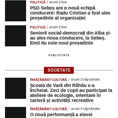
acum 2 luni
POLITICĂ
PSD Sebeș are o nouă echipă
conducere: Radu Cristian a fost ales
președinte al organizației
acum 3 luni
POLITICĂ
Seniorii social-democrați din Alba și-
au ales noua conducere, la Sebeș.
Emil Itu este noul președinte
PUBLICITATE
SOCIETATE
acum 2 săptămâni
ÎNVĂȚĂMÂNT-CULTURĂ
Școala de Vară din Răhău s-a
încheiat. Zeci de copii au participat la
ateliere de ecologie, orientare în
carieră și activități recreative
acum 3 săptămâni
ÎNVĂȚĂMÂNT-CULTURĂ
O nouă performanță a elevei