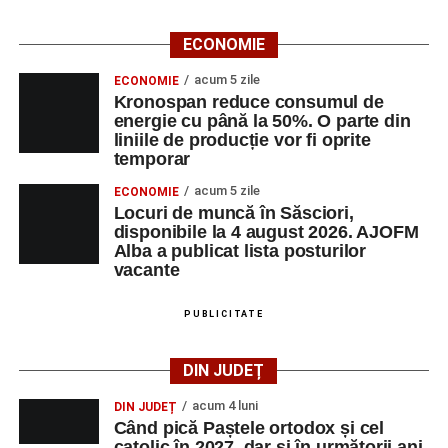
ECONOMIE
acum 5 zile
ECONOMIE
Kronospan reduce consumul de
energie cu până la 50%. O parte din
liniile de producție vor fi oprite
temporar
acum 5 zile
ECONOMIE
Locuri de muncă în Săsciori,
disponibile la 4 august 2026. AJOFM
Alba a publicat lista posturilor
vacante
PUBLICITATE
DIN JUDEȚ
acum 4 luni
DIN JUDEȚ
Când pică Paștele ortodox și cel
catolic în 2027, dar și în următorii ani