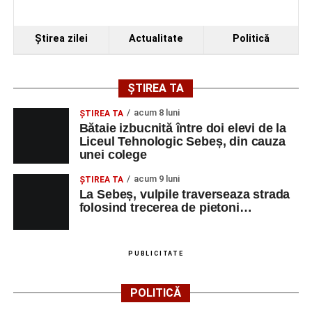
Ştirea zilei
Actualitate
Politică
ȘTIREA TA
acum 8 luni
ŞTIREA TA
Bătaie izbucnită între doi elevi de la
Liceul Tehnologic Sebeș, din cauza
unei colege
acum 9 luni
ŞTIREA TA
La Sebeș, vulpile traverseaza strada
folosind trecerea de pietoni…
PUBLICITATE
POLITICĂ