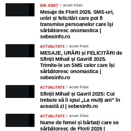
acum 4 luni
DIN JUDEȚ
Mesaje de Florii 2026. SMS-uri,
urări și felicitări care pot fi
transmise persoanelor care îşi
sărbătoresc onomastica |
sebesinfo.ro
acum 9 luni
ACTUALITATE
MESAJE, URĂRI și FELICITĂRI de
Sfinții Mihail și Gavrill 2025.
Trimite-le un SMS celor care își
sărbătoresc onomastica |
sebesinfo.ro
acum 9 luni
ACTUALITATE
Sfinții Mihail și Gavril 2025: Cui
trebuie să îi spui „La mulţi ani” în
această zi | sebesinfo.ro
acum 4 luni
ACTUALITATE
Nume de femei și bărbați care se
sărbătoresc de Florii 2026 |