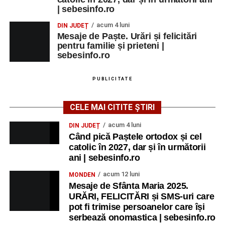
| sebesinfo.ro
acum 4 luni
DIN JUDEȚ
Mesaje de Paște. Urări și felicitări
pentru familie și prieteni |
sebesinfo.ro
PUBLICITATE
CELE MAI CITITE ȘTIRI
acum 4 luni
DIN JUDEȚ
Când pică Paștele ortodox și cel
catolic în 2027, dar și în următorii
ani | sebesinfo.ro
acum 12 luni
MONDEN
Mesaje de Sfânta Maria 2025.
URĂRI, FELICITĂRI și SMS-uri care
pot fi trimise persoanelor care își
serbează onomastica | sebesinfo.ro