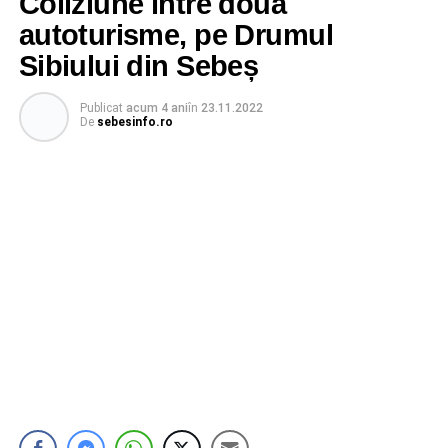
Coliziune între două
autoturisme, pe Drumul
Sibiului din Sebeș
Publicat
acum 4 ani
în
23.11.2022
De
sebesinfo.ro