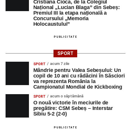
Cristiana Cioca, de la Colegiul
Național „Lucian Blaga” din Sebeș:
Premiul III la etapa națională a
Concursului „Memoria
Holocaustului”
PUBLICITATE
SPORT
acum 7 zile
SPORT
Mândrie pentru Valea Sebeșului: Un
copil de 10 ani cu rădăcini în Săsciori
va reprezenta România la
Campionatul Mondial de Kickboxing
acum o săptămână
SPORT
O nouă victorie în meciurile de
pregătire: CSM Sebeș – Interstar
Sibiu 5-2 (2-0)
PUBLICITATE