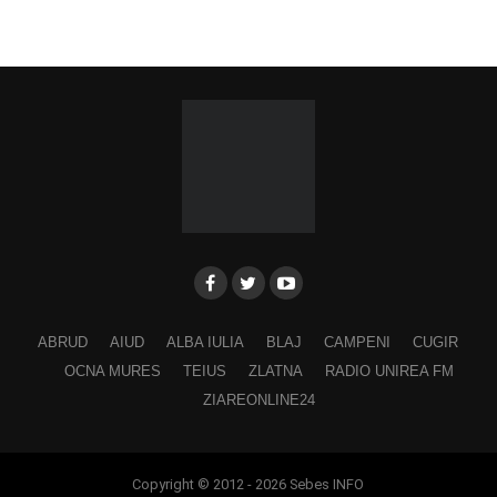
ABRUD
AIUD
ALBA IULIA
BLAJ
CAMPENI
CUGIR
OCNA MURES
TEIUS
ZLATNA
RADIO UNIREA FM
ZIAREONLINE24
Copyright © 2012 - 2026 Sebes INFO