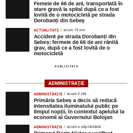
La locul accidentului intervine Detașamentul de Pompieri
Femeie de 66 de ani, transportată în
Accident pe strada Dorobanți din Sebeș: fermeie
stare gravă la spital după ce a fost
Sebeș, cu o autospecială de stingere cu apă și spumă și
lovită de o motocicletă pe strada
de 66 de ani rănită grav, după ce a fost lovită de o
un echipaj de Terapie Intensivă Mobilă, pentru acordarea
Dorobanți din Sebeș
motocicletă
primului ajutor medical și asigurarea măsurilor specifice.
acum 19 ore
ACTUALITATE
4–6 septembrie 2026: Prima ediție a Transylvania
Accident pe strada Dorobanți din
Polițiștii s-au deplasat la fața locului pentru efectuarea
Fest, la Cetatea Greavilor din Gârbova
Sebeș: fermeie de 66 de ani rănită
cercetărilor și stabilirea împrejurărilor exacte în care s-a
grav, după ce a fost lovită de o
produs accidentul. De asemenea, aceștia acționează
motocicletă
pentru fluidizarea traficului rutier în zonă.
PUBLICITATE
ACTUALIZARE:
„Victima, o persoană de sex feminin de
66 ani, va fi transportată la UPU Alba Iulia”
, a mai
ADMINISTRAȚIE
transmis ISU Alba.
acum 3 zile
ADMINISTRAȚIE
Primăria Sebeș a decis să reducă
intensitatea iluminatului public pe
timpul nopții, în contextul apelului la
Adaugă-ne ca sursă preferată
economii al Guvernului Bolojan
acum o săptămână
ADMINISTRAȚIE
Urmărește-ne pe Google News