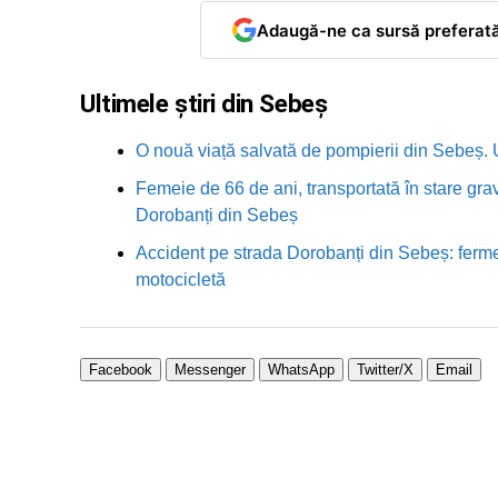
Adaugă-ne ca sursă preferat
Ultimele știri din Sebeș
O nouă viață salvată de pompierii din Sebeș. U
Femeie de 66 de ani, transportată în stare grav
Dorobanți din Sebeș
Accident pe strada Dorobanți din Sebeș: fermei
motocicletă
Facebook
Messenger
WhatsApp
Twitter/X
Email