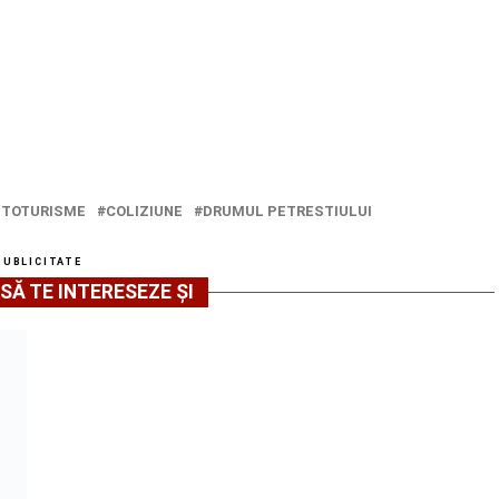
UTOTURISME
COLIZIUNE
DRUMUL PETRESTIULUI
PUBLICITATE
SĂ TE INTERESEZE ȘI