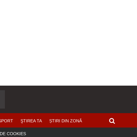
SPORT
ŞTIREA TA
ȘTIRI DIN ZONĂ
 DE COOKIES