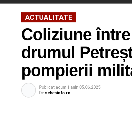
ACTUALITATE
Coliziune într
drumul Petrești
pompierii mili
Publicat
acum 1 an
în
05.06.2025
De
sebesinfo.ro