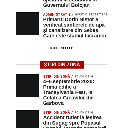
Guvernului Bolojan
acum o săptămână
ADMINISTRAȚIE
Primarul Dorin Nistor a
verificat șantierele de apă
și canalizare din Sebeș.
Care este stadiul lucrărilor
PUBLICITATE
ȘTIRI DIN ZONĂ
acum 2 zile
ȘTIRI DIN ZONĂ
4–6 septembrie 2026:
Prima ediție a
Transylvania Fest, la
Cetatea Greavilor din
Gârbova
acum 2 zile
ȘTIRI DIN ZONĂ
Accident rutier la ieșirea
din Șugag spre Popasul