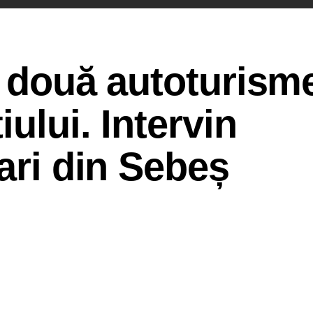
e două autoturism
ului. Intervin
tari din Sebeș