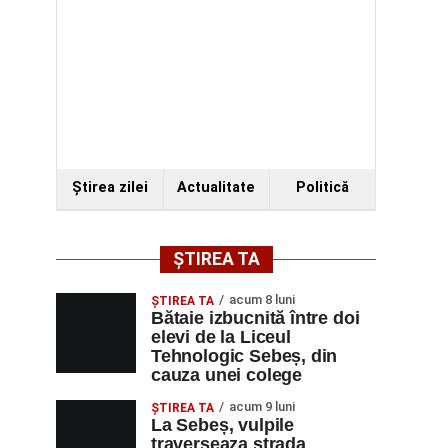
Ştirea zilei
Actualitate
Politică
ȘTIREA TA
acum 8 luni
ŞTIREA TA
Bătaie izbucnită între doi
elevi de la Liceul
Tehnologic Sebeș, din
cauza unei colege
acum 9 luni
ŞTIREA TA
La Sebeș, vulpile
traverseaza strada