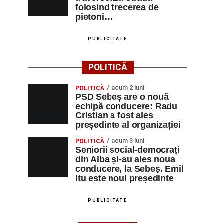
folosind trecerea de
pietoni…
PUBLICITATE
POLITICĂ
acum 2 luni
POLITICĂ
PSD Sebeș are o nouă
echipă conducere: Radu
Cristian a fost ales
președinte al organizației
acum 3 luni
POLITICĂ
Seniorii social-democrați
din Alba și-au ales noua
conducere, la Sebeș. Emil
Itu este noul președinte
PUBLICITATE