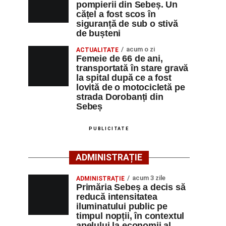
pompierii din Sebeș. Un
cățel a fost scos în
siguranță de sub o stivă
de bușteni
acum o zi
ACTUALITATE
Femeie de 66 de ani,
transportată în stare gravă
la spital după ce a fost
lovită de o motocicletă pe
strada Dorobanți din
Sebeș
PUBLICITATE
ADMINISTRAȚIE
acum 3 zile
ADMINISTRAȚIE
Primăria Sebeș a decis să
reducă intensitatea
iluminatului public pe
timpul nopții, în contextul
apelului la economii al