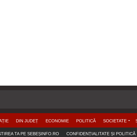
AȚIE
DIN JUDEȚ
ECONOMIE
POLITICĂ
SOCIETATE
ȘTIREA TA PE SEBEȘINFO.RO
CONFIDENȚIALITATE ȘI POLITICĂ