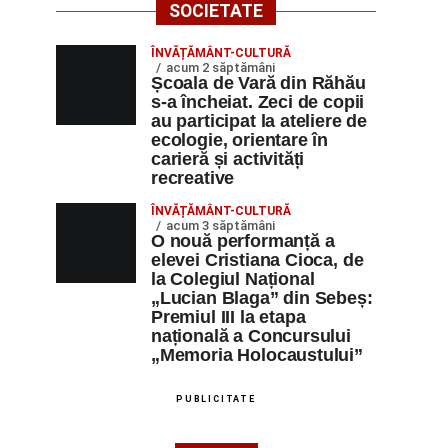
SOCIETATE
ÎNVĂȚĂMÂNT-CULTURĂ
acum 2 săptămâni
Școala de Vară din Răhău
s-a încheiat. Zeci de copii
au participat la ateliere de
ecologie, orientare în
carieră și activități
recreative
ÎNVĂȚĂMÂNT-CULTURĂ
acum 3 săptămâni
O nouă performanță a
elevei Cristiana Cioca, de
la Colegiul Național
„Lucian Blaga” din Sebeș:
Premiul III la etapa
națională a Concursului
„Memoria Holocaustului”
PUBLICITATE