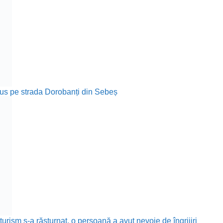
rodus pe strada Dorobanți din Sebeș
rism s-a răsturnat, o persoană a avut nevoie de îngrijiri