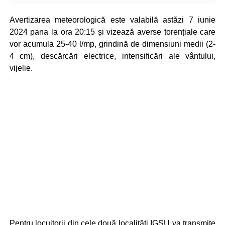
Avertizarea meteorologică este valabilă astăzi 7 iunie
2024 pana la ora 20:15 și vizează averse torențiale care
vor acumula 25-40 l/mp, grindină de dimensiuni medii (2-
4 cm), descărcări electrice, intensificări ale vântului,
vijelie.
Pentru locuitorii din cele două localități IGSU va transmite