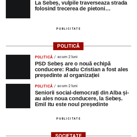
La Sebeș, vulpile traverseaza strada
Urmărește-ne pe Google News
folosind trecerea de pietoni…
Ultimele știri din Sebeș
PUBLICITATE
Primăria Sebeș a decis să reducă intensitatea
iluminatului public pe timpul nopții, în contextul
POLITICĂ
apelului la economii al Guvernului Bolojan
acum 2 luni
POLITICĂ
Duminică, 23 august 2026, Râpa Roșie găzduiește
PSD Sebeș are o nouă echipă
cea de-a III-a ediție a concursului „CicloAventurier
conducere: Radu Cristian a fost ales
de Sebeș”
președinte al organizației
Primul concert din cadrul String Symphonic Camp
acum 2 luni
POLITICĂ
2026 a adus emoție și aplauze la Sebeș
Seniorii social-democrați din Alba și-
au ales noua conducere, la Sebeș.
Emil Itu este noul președinte
PUBLICITATE
SOCIETATE