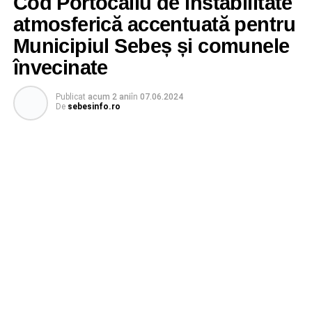
Cod Portocaliu de instabilitate
atmosferică accentuată pentru
Municipiul Sebeș și comunele
învecinate
Publicat
acum 2 ani
în
07.06.2024
De
sebesinfo.ro