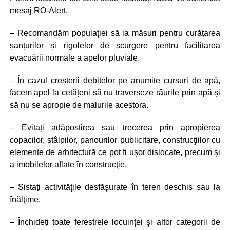
mesaj RO-Alert.
– Recomandăm populaţiei să ia măsuri pentru curățarea
șanțurilor și rigolelor de scurgere pentru facilitarea
evacuării normale a apelor pluviale.
– În cazul creșterii debitelor pe anumite cursuri de apă,
facem apel la cetățeni să nu traverseze râurile prin apă și
să nu se apropie de malurile acestora.
– Evitați adăpostirea sau trecerea prin apropierea
copacilor, stâlpilor, panourilor publicitare, construcţiilor cu
elemente de arhitectură ce pot fi uşor dislocate, precum şi
a imobilelor aflate în construcţie.
– Sistați activităţile desfăşurate în teren deschis sau la
înălţime.
– Închideți toate ferestrele locuinţei şi altor categorii de