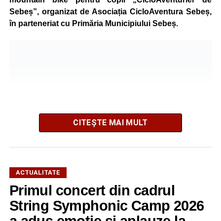
Sebeș”, organizat de Asociația CicloAventura Sebeș,
în parteneriat cu Primăria Municipiului Sebeș.
CITEȘTE MAI MULT
ACTUALITATE
Primul concert din cadrul
După două ediții organizate în Parcul Arini, competiția se
mută într-un nou decor, oferind participanților ocazia de a
String Symphonic Camp 2026
concura într-un cadru natural deosebit. Evenimentul este
a adus emoție și aplauze la