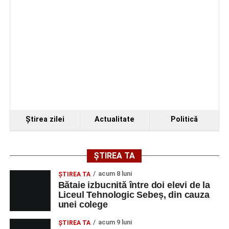
Organizatorii au transmis că recitalul de la Sebeș
reprezintă doar începutul unei serii de concerte care vor
Ştirea zilei
Actualitate
Politică
avea loc pe parcursul taberei, oferind comunității din
județul Alba ocazia de a descoperi tineri interpreți talentați
și de a lua parte la un veritabil schimb cultural prin
ȘTIREA TA
muzică.
acum 8 luni
ŞTIREA TA
Bătaie izbucnită între doi elevi de la
Liceul Tehnologic Sebeș, din cauza
unei colege
Adaugă-ne ca sursă preferată
acum 9 luni
ŞTIREA TA