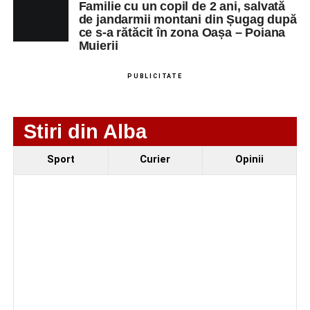
Familie cu un copil de 2 ani, salvată
de jandarmii montani din Șugag după
ce s-a rătăcit în zona Oașa – Poiana
Muierii
PUBLICITATE
Stiri din Alba
Evenimentul face parte din programul
String Symphonic
Sport
Curier
Opinii
Camp 2026
, proiect susținut de
Rotary Club Alba Iulia
,
care urmărește să ofere tinerilor muzicieni oportunitatea
de a se perfecționa, de a colabora cu artiști din alte țări și
de a evolua împreună în fața publicului.