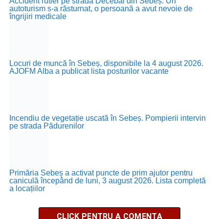
Accident rutier pe strada Decebal din Sebeș. Un
autoturism s-a răsturnat, o persoană a avut nevoie de
îngrijiri medicale
Locuri de muncă în Sebeș, disponibile la 4 august 2026.
AJOFM Alba a publicat lista posturilor vacante
Incendiu de vegetație uscată în Sebeș. Pompierii intervin
pe strada Pădurenilor
Primăria Sebeș a activat puncte de prim ajutor pentru
caniculă începând de luni, 3 august 2026. Lista completă
a locațiilor
CLICK PENTRU A COMENTA