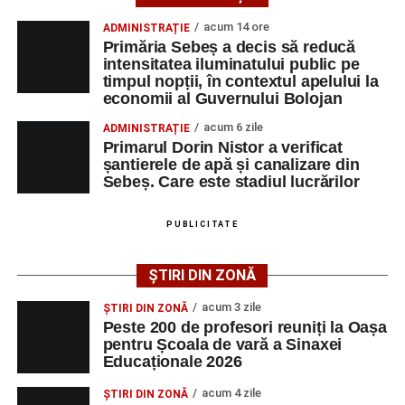
Primăria Sebeș a decis să reducă intensitatea
acum 14 ore
ADMINISTRAȚIE
iluminatului public pe timpul nopții, în contextul
Primăria Sebeș a decis să reducă
apelului la economii al Guvernului Bolojan
intensitatea iluminatului public pe
timpul nopții, în contextul apelului la
Duminică, 23 august 2026, Râpa Roșie găzduiește
economii al Guvernului Bolojan
cea de-a III-a ediție a concursului „CicloAventurier
de Sebeș”
acum 6 zile
ADMINISTRAȚIE
Primarul Dorin Nistor a verificat
Primul concert din cadrul String Symphonic Camp
șantierele de apă și canalizare din
2026 a adus emoție și aplauze la Sebeș
Sebeș. Care este stadiul lucrărilor
După mai multe zile de pregătire intensivă, participanții
au venit la Sebeș și au susținut un recital apreciat de
PUBLICITATE
public. Fiecare interpretare a evidențiat nivelul artistic al
tinerilor muzicieni și munca depusă în cadrul taberei, iar
ȘTIRI DIN ZONĂ
spectatorii au răsplătit prestațiile cu aplauze îndelungate.
acum 3 zile
ȘTIRI DIN ZONĂ
Peste 200 de profesori reuniți la Oașa
pentru Școala de vară a Sinaxei
Educaționale 2026
acum 4 zile
ȘTIRI DIN ZONĂ