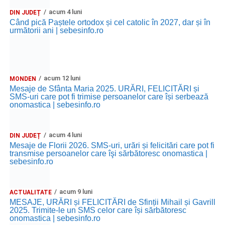
acum 4 luni
DIN JUDEȚ
Când pică Paștele ortodox și cel catolic în 2027, dar și în
următorii ani | sebesinfo.ro
acum 12 luni
MONDEN
Mesaje de Sfânta Maria 2025. URĂRI, FELICITĂRI și
SMS-uri care pot fi trimise persoanelor care își serbează
onomastica | sebesinfo.ro
acum 4 luni
DIN JUDEȚ
Mesaje de Florii 2026. SMS-uri, urări și felicitări care pot fi
transmise persoanelor care îşi sărbătoresc onomastica |
sebesinfo.ro
acum 9 luni
ACTUALITATE
MESAJE, URĂRI și FELICITĂRI de Sfinții Mihail și Gavrill
2025. Trimite-le un SMS celor care își sărbătoresc
onomastica | sebesinfo.ro