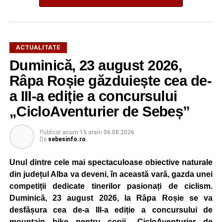
ACTUALITATE
Duminică, 23 august 2026,
Râpa Roșie găzduiește cea de-
a III-a ediție a concursului
„CicloAventurier de Sebeș”
Publicat
acum 15 ore
în
06.08.2026
De
sebesinfo.ro
Unul dintre cele mai spectaculoase obiective naturale
din județul Alba va deveni, în această vară, gazda unei
competiții dedicate tinerilor pasionați de ciclism.
Duminică, 23 august 2026, la Râpa Roșie se va
desfășura cea de-a III-a ediție a concursului de
mountain bike pentru copii „CicloAventurier de