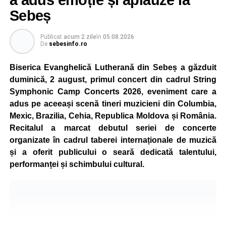
destinat copiilor și adolescenților cu vârste cuprinse între
Sebeș
5 și 18 ani, iar participarea este gratuită.
Publicat
acum 2 zile
în
05.08.2026
Organizatorii au pregătit trasee adaptate fiecărei categorii
De
sebesinfo.ro
de vârstă, astfel încât competiția să fie accesibilă atât
celor aflați la început de drum, cât și celor cu experiență în
Biserica Evanghelică Lutherană din Sebeș a găzduit
mountain bike. La finalul întrecerii, cei mai bine clasați
duminică, 2 august, primul concert din cadrul String
concurenți vor fi recompensați cu premii în bani și premii
Symphonic Camp Concerts 2026, eveniment care a
oferite de partenerii evenimentului.
adus pe aceeași scenă tineri muzicieni din Columbia,
Mexic, Brazilia, Cehia, Republica Moldova și România.
Înaintea zilei de concurs, participanții își vor putea ridica
Recitalul a marcat debutul seriei de concerte
numerele de concurs, confirma înscrierile online sau se
organizate în cadrul taberei internaționale de muzică
vor putea înscrie direct la competiție în cadrul Punctului
și a oferit publicului o seară dedicată talentului,
Oficial de Înscrieri și Informații (Race Office), care va
performanței și schimbului cultural.
funcționa după următorul program:
• vineri, 21 august, între orele 17:00 și 20:00, în Piața
Primăriei Sebeș;
• sâmbătă, 22 august, între orele 10:00 și 20:00, pe platoul