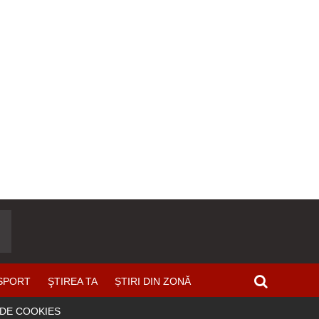
SPORT
ŞTIREA TA
ȘTIRI DIN ZONĂ
 DE COOKIES