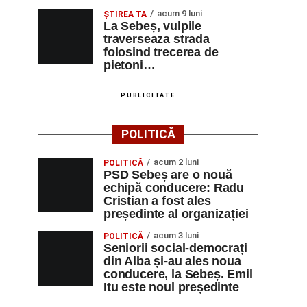
acum 9 luni
ŞTIREA TA
La Sebeș, vulpile
traverseaza strada
folosind trecerea de
pietoni…
PUBLICITATE
POLITICĂ
acum 2 luni
POLITICĂ
PSD Sebeș are o nouă
echipă conducere: Radu
Cristian a fost ales
președinte al organizației
acum 3 luni
POLITICĂ
Seniorii social-democrați
din Alba și-au ales noua
conducere, la Sebeș. Emil
Itu este noul președinte