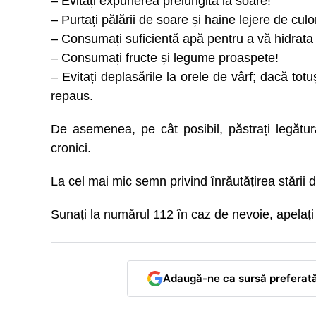
– Evitați expunerea prelungită la soare!
– Purtați pălării de soare și haine lejere de culo
– Consumați suficientă apă pentru a vă hidrata 
– Consumați fructe și legume proaspete!
– Evitați deplasările la orele de vârf; dacă totu
repaus.
De asemenea, pe cât posibil, păstrați legătur
cronici.
La cel mai mic semn privind înrăutățirea stării 
Sunați la numărul 112 în caz de nevoie, apelați
Adaugă-ne ca sursă preferat