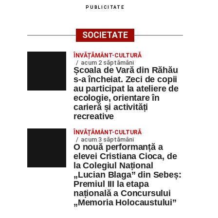
PUBLICITATE
SOCIETATE
ÎNVĂȚĂMÂNT-CULTURĂ
acum 2 săptămâni
Școala de Vară din Răhău
s-a încheiat. Zeci de copii
au participat la ateliere de
ecologie, orientare în
carieră și activități
recreative
ÎNVĂȚĂMÂNT-CULTURĂ
acum 3 săptămâni
O nouă performanță a
elevei Cristiana Cioca, de
la Colegiul Național
„Lucian Blaga” din Sebeș:
Premiul III la etapa
națională a Concursului
„Memoria Holocaustului”