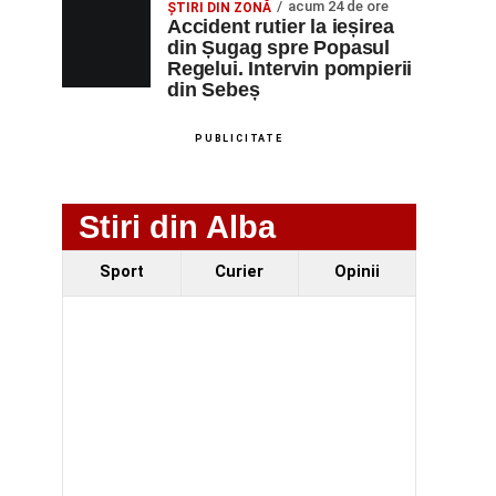
acum 24 de ore
ȘTIRI DIN ZONĂ
Accident rutier la ieșirea
din Șugag spre Popasul
Regelui. Intervin pompierii
din Sebeș
PUBLICITATE
Stiri din Alba
Sport
Curier
Opinii