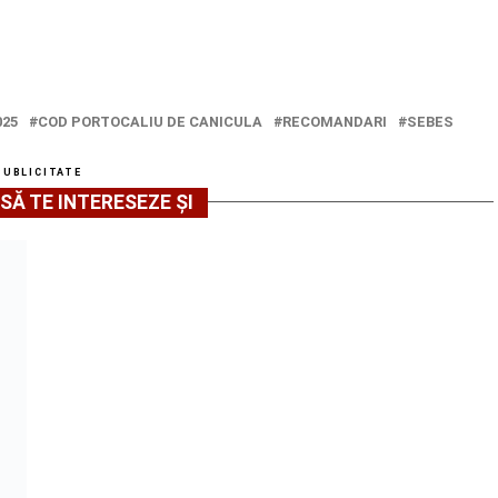
025
COD PORTOCALIU DE CANICULA
RECOMANDARI
SEBES
PUBLICITATE
SĂ TE INTERESEZE ȘI