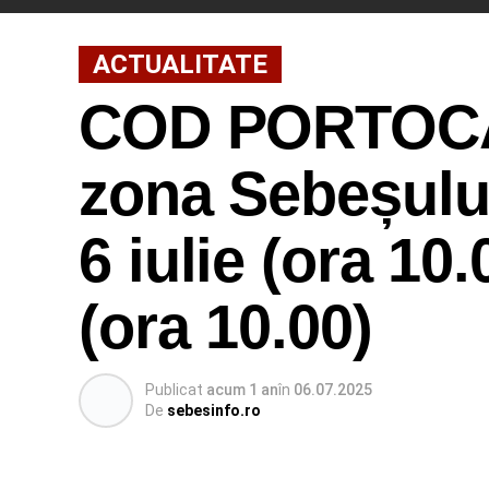
ACTUALITATE
COD PORTOCAL
zona Sebeșului
6 iulie (ora 10.
(ora 10.00)
Publicat
acum 1 an
în
06.07.2025
De
sebesinfo.ro