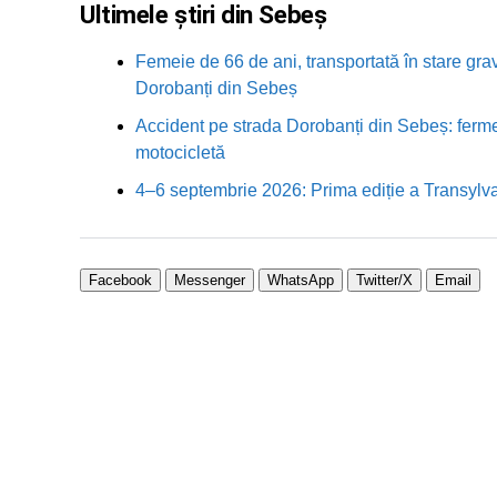
Ultimele știri din Sebeș
Femeie de 66 de ani, transportată în stare grav
Dorobanți din Sebeș
Accident pe strada Dorobanți din Sebeș: fermei
motocicletă
4–6 septembrie 2026: Prima ediție a Transylva
Facebook
Messenger
WhatsApp
Twitter/X
Email