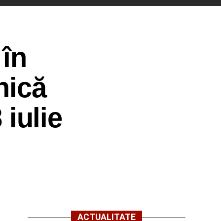
în
nică
 iulie
ACTUALITATE