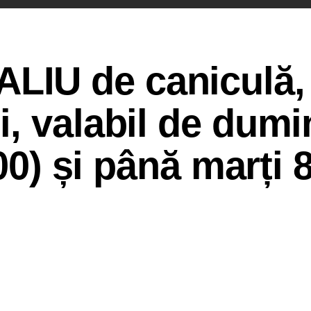
IU de caniculă, 
, valabil de dumi
00) și până marți 8