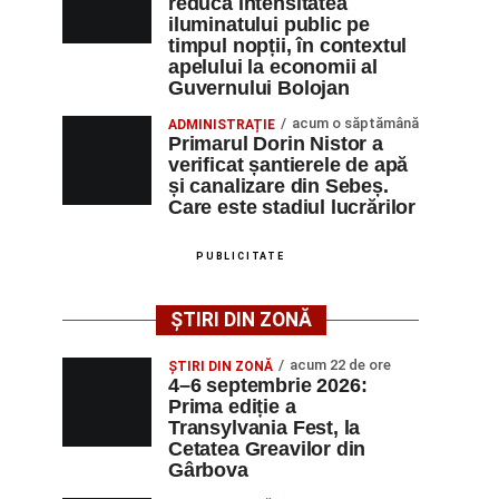
reducă intensitatea
iluminatului public pe
timpul nopții, în contextul
apelului la economii al
Guvernului Bolojan
acum o săptămână
ADMINISTRAȚIE
Primarul Dorin Nistor a
verificat șantierele de apă
și canalizare din Sebeș.
Care este stadiul lucrărilor
PUBLICITATE
ȘTIRI DIN ZONĂ
acum 22 de ore
ȘTIRI DIN ZONĂ
4–6 septembrie 2026:
Prima ediție a
Transylvania Fest, la
Cetatea Greavilor din
Gârbova