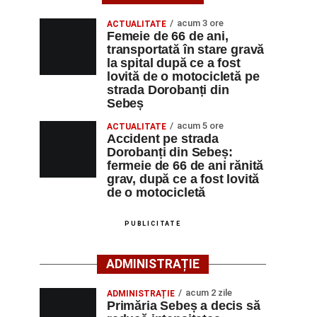
acum 3 ore
ACTUALITATE
Femeie de 66 de ani,
transportată în stare gravă
la spital după ce a fost
lovită de o motocicletă pe
strada Dorobanți din
Sebeș
acum 5 ore
ACTUALITATE
Accident pe strada
Dorobanți din Sebeș:
fermeie de 66 de ani rănită
grav, după ce a fost lovită
de o motocicletă
PUBLICITATE
ADMINISTRAȚIE
acum 2 zile
ADMINISTRAȚIE
Primăria Sebeș a decis să