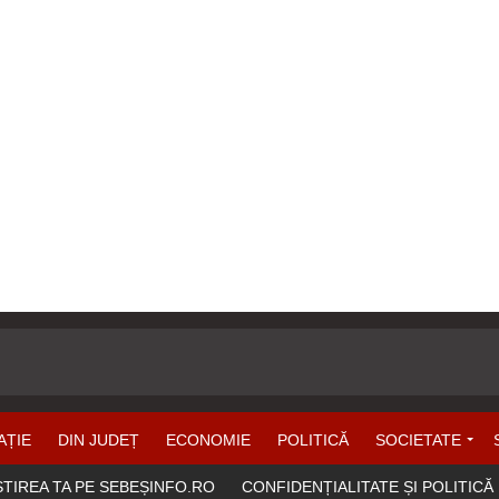
AȚIE
DIN JUDEȚ
ECONOMIE
POLITICĂ
SOCIETATE
ȘTIREA TA PE SEBEȘINFO.RO
CONFIDENȚIALITATE ȘI POLITICĂ