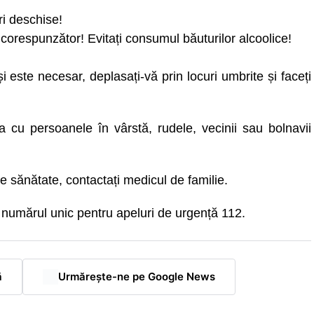
ri deschise!
corespunzător! Evitați consumul băuturilor alcoolice!
și este necesar, deplasați-vă prin locuri umbrite și faceți
a cu persoanele în vârstă, rudele, vecinii sau bolnavii
de sănătate, contactați medicul de familie.
 numărul unic pentru apeluri de urgență 112.
ă
Urmărește-ne pe Google News