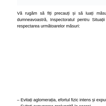
Vă rugăm să fiți precauți și să luați măsu
dumneavoastră, Inspectoratul pentru Situaț
respectarea următoarelor măsuri:
– Evitați aglomerația, efortul fizic intens și exp