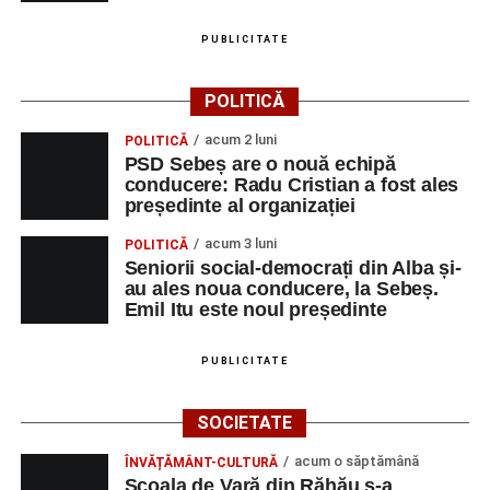
Adrian Lup – violoncel
PUBLICITATE
Dansatori:
Ioana Lascu și Horia Călin Pop
,
Raluca și
POLITICĂ
Vlad Dordea
.
acum 2 luni
POLITICĂ
Piața Primăriei
PSD Sebeș are o nouă echipă
conducere: Radu Cristian a fost ales
Orele 17.00–20.00
– Punct oficial de înscrieri și informații
președinte al organizației
(Race Office) pentru competiția
„Cicloaventurier de
acum 3 luni
POLITICĂ
Sebeș”
.
Seniorii social-democrați din Alba și-
au ales noua conducere, la Sebeș.
SÂMBĂTĂ, 22 AUGUST 2026
Emil Itu este noul președinte
Platoul Centrului Cultural „Lucian
PUBLICITATE
Blaga” Sebeș
SOCIETATE
Orele 10.00–20.00
– Punct oficial de înscrieri și informații
acum o săptămână
ÎNVĂȚĂMÂNT-CULTURĂ
(Race Office) pentru competiția
„Cicloaventurier de
Școala de Vară din Răhău s-a