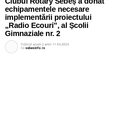
Clubul Rotary Sebeș a donat
echipamentele necesare
implementării proiectului
„Radio Ecouri”, al Școlii
Gimnaziale nr. 2
Publicat
acum 2 ani
în
11.04.2024
De
sebesinfo.ro