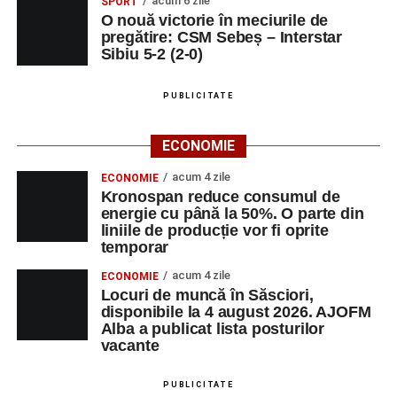
acum 6 zile
SPORT
Ora 10.00
–
„Cicloaventurier de Sebeș”
– startul oficial
O nouă victorie în meciurile de
al competiției MTB pentru copii.
pregătire: CSM Sebeș – Interstar
Sibiu 5-2 (2-0)
LUNI, 24 AUGUST 2026
PUBLICITATE
Casa Fanfarei din Petrești
ECONOMIE
Ora 18.00
– Activități recreative pentru copii, susținute de
trupele de teatru
„Gepetto”
și
„Pied Piper”
.
acum 4 zile
ECONOMIE
Kronospan reduce consumul de
Ora 19.00
–
Seară cu tradiții săsești
, cu participarea:
energie cu până la 50%. O parte din
liniile de producție vor fi oprite
temporar
Fanfarei din Petrești;
acum 4 zile
ECONOMIE
Trupei de Dansuri Săsești;
Locuri de muncă în Săsciori,
disponibile la 4 august 2026. AJOFM
Alexandrei Pamfilie;
Alba a publicat lista posturilor
Alfred Dahinten.
vacante
Ora 20.30
– Proiecție cinematografică:
„Napoli – New
PUBLICITATE