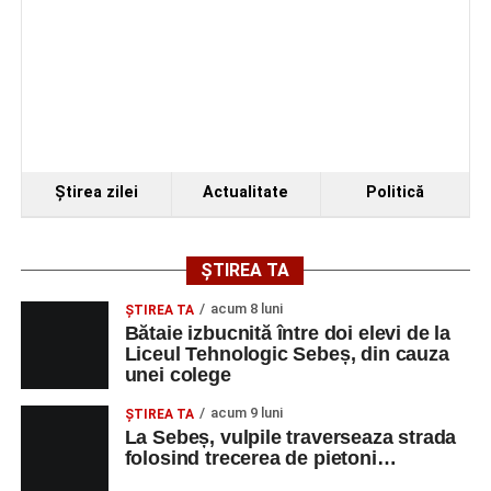
„Armonii în Sebeș” 2026
VINERI, 21 AUGUST 2026
Piața Primăriei
Ora 19.00
–
Spectacol de vals și tango „Armonii în
Ştirea zilei
Actualitate
Politică
pași de dans”
Solistă:
Iulia Merca
(Opera Națională Română Cluj-
ȘTIREA TA
Napoca).
acum 8 luni
ŞTIREA TA
Acompaniază
Cluj Tango Orchestra
:
Bătaie izbucnită între doi elevi de la
Liceul Tehnologic Sebeș, din cauza
unei colege
Irina Indrei – pian
acum 9 luni
Robert Indrei – bandoneon
ŞTIREA TA
La Sebeș, vulpile traverseaza strada
Milena Vădan – vioară
folosind trecerea de pietoni…
Emanuel Elcean – contrabas