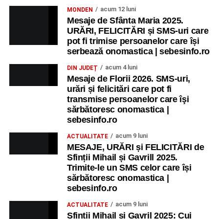
Ora 10.00
– Școala din Răhău: activități recreative pentru
acum 12 luni
MONDEN
copii.
Mesaje de Sfânta Maria 2025.
URĂRI, FELICITĂRI și SMS-uri care
Ora 11.00
– Curtea Școlii „M. Kogălniceanu”: activități
pot fi trimise persoanelor care își
recreative pentru copii.
serbează onomastica | sebesinfo.ro
acum 4 luni
DIN JUDEȚ
Ora 17.00
– Grădina Muzeului Municipal „Ioan Raica”
Mesaje de Florii 2026. SMS-uri,
Sebeș: încheierea Școlii de vară
„Curcubeul Prieteniei”
.
urări și felicitări care pot fi
transmise persoanelor care îşi
Ora 18.30
– Aula Primăriei Municipiului Sebeș:
sărbătoresc onomastica |
festivitatea de premiere a șefilor de promoție și a elevilor
sebesinfo.ro
care au obținut rezultate remarcabile la examenele de
acum 9 luni
ACTUALITATE
Evaluare Națională și Bacalaureat.
MESAJE, URĂRI și FELICITĂRI de
Sfinții Mihail și Gavrill 2025.
Ora 19.00
– Parcul Tineretului:
Spectacol pentru copii și
Trimite-le un SMS celor care își
Spuma Party
.
sărbătoresc onomastica |
sebesinfo.ro
Participă:
acum 9 luni
ACTUALITATE
Sfinții Mihail și Gavril 2025: Cui
Alexandra Pamfilie și Școala de muzică
„DoReMi”
;