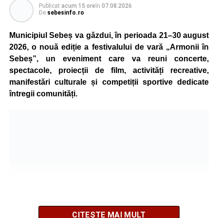
Polițiștii au deschis un dosar penal și continuă cercetările
Publicat
acum 15 ore
în
07.08.2026
pentru vătămare corporală din culpă, urmând să
De
sebesinfo.ro
stabilească toate împrejurările în care s-a produs
Municipiul Sebeș va găzdui, în perioada 21–30 august
accidentul.
2026, o nouă ediție a festivalului de vară „Armonii în
Sebeș”, un eveniment care va reuni concerte,
spectacole, proiecții de film, activități recreative,
Adaugă-ne ca sursă preferată
manifestări culturale și competiții sportive dedicate
întregii comunități.
Urmărește-ne pe Google News
Ultimele știri din Sebeș
4–6 septembrie 2026: Prima ediție a Transylvania
Fest, la Cetatea Greavilor din Gârbova
Accident rutier la ieșirea din Șugag spre Popasul
Regelui. Intervin pompierii din Sebeș
Biciclist de 70 de ani, rănit într-un accident rutier
CITEȘTE MAI MULT