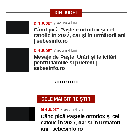
York”
(Italia, 2024), film de familie, AP12, după o poveste
de Federico Fellini și Tullio Pinelli.
DIN JUDEȚ
MARȚI, 25 AUGUST 2026
acum 4 luni
DIN JUDEȚ
Când pică Paștele ortodox și cel
catolic în 2027, dar și în următorii ani
Grădina Muzeului Municipal „Ioan
| sebesinfo.ro
Raica” Sebeș
acum 4 luni
DIN JUDEȚ
Mesaje de Paște. Urări și felicitări
Ora 18.00
–
„Armonia artelor”
– salon literar și întâlnire
pentru familie și prieteni |
cu artele plastice, organizat alături de artiști locali.
sebesinfo.ro
Ora 20.30
– Proiecție cinematografică:
„Primavera”
PUBLICITATE
(Italia, 2025), dramă inspirată de povestea nașterii operei
„Anotimpurile”
de Antonio Vivaldi (rating N-15).
CELE MAI CITITE ȘTIRI
MIERCURI, 26 AUGUST 2026
acum 4 luni
DIN JUDEȚ
Când pică Paștele ortodox și cel
catolic în 2027, dar și în următorii
Copiii în armonia orașului
ani | sebesinfo.ro