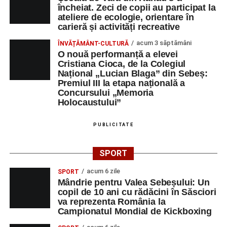
Sebeș”
.
încheiat. Zeci de copii au participat la
ateliere de ecologie, orientare în
Râpa Roșie
carieră și activități recreative
acum 3 săptămâni
ÎNVĂȚĂMÂNT-CULTURĂ
Orele 17.00–20.00
– Antrenamente libere pe traseul de
O nouă performanță a elevei
concurs.
Cristiana Cioca, de la Colegiul
Național „Lucian Blaga” din Sebeș:
Premiul III la etapa națională a
Centrul Cultural „Lucian Blaga”
Concursului „Memoria
Sebeș – Sala de spectacole
Holocaustului”
Ora 19.00
– Proiecție cinematografică:
„Unde merg
PUBLICITATE
elefanții”
(România, 2023), black comedy, în regia lui
Gabi Virginia Șarga și Cătălin Rotaru, producător Gabi
SPORT
Suciu.
acum 6 zile
SPORT
Mândrie pentru Valea Sebeșului: Un
DUMINICĂ, 23 AUGUST 2026
copil de 10 ani cu rădăcini în Săsciori
va reprezenta România la
Râpa Roșie
Campionatul Mondial de Kickboxing