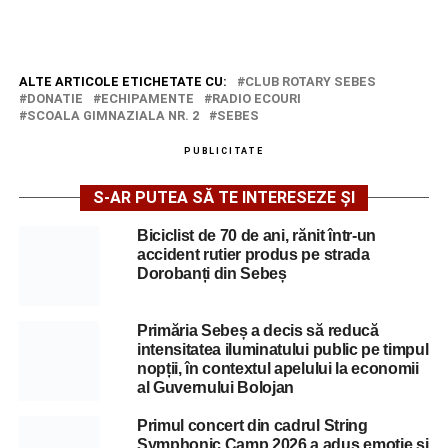
ALTE ARTICOLE ETICHETATE CU:
CLUB ROTARY SEBES
DONATIE
ECHIPAMENTE
RADIO ECOURI
SCOALA GIMNAZIALA NR. 2
SEBES
PUBLICITATE
S-AR PUTEA SĂ TE INTERESEZE ȘI
Biciclist de 70 de ani, rănit într-un
accident rutier produs pe strada
Dorobanți din Sebeș
Primăria Sebeș a decis să reducă
intensitatea iluminatului public pe timpul
nopții, în contextul apelului la economii
al Guvernului Bolojan
Primul concert din cadrul String
Symphonic Camp 2026 a adus emoție și