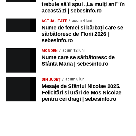
trebuie să îi spui „La mulţi ani” în
Ancuța Stănuș și grupul de folclor;
această zi | sebesinfo.ro
Trupa de Dansuri Săsești.
acum 4 luni
ACTUALITATE
Nume de femei și bărbați care se
Ora 20.30
– Parcul Tineretului: proiecția filmului pentru
sărbătoresc de Florii 2026 |
copii
„Străjerii Deltei”
(România, 2021), film de familie și
sebesinfo.ro
aventură, AG.
acum 12 luni
MONDEN
Nume care se sărbătoresc de
JOI, 27 AUGUST 2026
Sfânta Maria | sebesinfo.ro
Grădina Muzeului Municipal „Ioan
acum 8 luni
DIN JUDEȚ
Raica” Sebeș
Mesaje de Sfântul Nicolae 2025.
Felicitări și urări de Moș Nicolae
pentru cei dragi | sebesinfo.ro
Ora 19.00
–
Sărbătoarea Seniorilor
– festivitatea de
premiere a cuplurilor care aniversează 50 de ani de
căsătorie.
Recital muzical:
Carmen Rădulescu Oprea
.