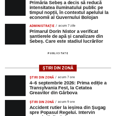
Primăria Sebeș a decis să reducă
memoria interpretului Felician Fărcașiu.
intensitatea iluminatului public pe
timpul nopții, în contextul apelului la
Printre momentele de atracție se numără spectacolul de
economii al Guvernului Bolojan
vals și tango din Piața Primăriei, dar și concertul de rock
acum 7 zile
ADMINISTRAȚIE
simfonic susținut în Grădina Muzeului Municipal „Ioan
Primarul Dorin Nistor a verificat
Raica”, sub bagheta dirijorului
Remus Grama
, alături de
șantierele de apă și canalizare din
muzicieni români de prestigiu.
Sebeș. Care este stadiul lucrărilor
Și în acest an, pe scenă vor urca atât artiști consacrați, cât
PUBLICITATE
și interpreți originari din Sebeș, care și-au construit
cariere de succes în țară și în străinătate.
ȘTIRI DIN ZONĂ
Festivalul include și o componentă cinematografică
acum 7 ore
ȘTIRI DIN ZONĂ
importantă. Publicul va putea urmări mai multe producții
4–6 septembrie 2026: Prima ediție a
Transylvania Fest, la Cetatea
realizate cu implicarea producătoarei
Gabi Suciu
,
Greavilor din Gârbova
originară din Sebeș, prezentă de-a lungul timpului la
unele dintre cele mai importante festivaluri europene de
acum 9 ore
ȘTIRI DIN ZONĂ
film.
Accident rutier la ieșirea din Șugag
spre Popasul Regelui. Intervin