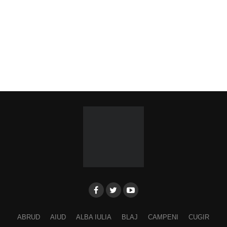
VINERI, 28 AUGUST 2026
Piața Primăriei
Ora 19.00
–
Spectacol folcloric omagial „Felician
Fărcășiu”
.
Participă:
Adina Hada
Cristian Fodor
Miruna Medrea
Alina Secășan
Georgiana Petrescu
Ancuța Stănuș
ABRUD
AIUD
ALBA IULIA
BLAJ
CAMPENI
CUGIR
Georgiana Pavelescu