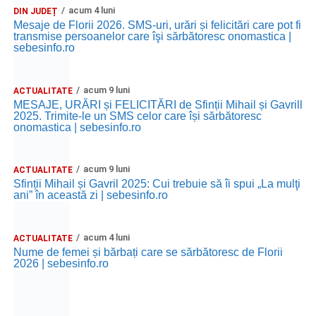
acum 4 luni
DIN JUDEȚ
Mesaje de Florii 2026. SMS-uri, urări și felicitări care pot fi
transmise persoanelor care îşi sărbătoresc onomastica |
sebesinfo.ro
acum 9 luni
ACTUALITATE
MESAJE, URĂRI și FELICITĂRI de Sfinții Mihail și Gavrill
2025. Trimite-le un SMS celor care își sărbătoresc
onomastica | sebesinfo.ro
acum 9 luni
ACTUALITATE
Sfinții Mihail și Gavril 2025: Cui trebuie să îi spui „La mulţi
ani” în această zi | sebesinfo.ro
acum 4 luni
ACTUALITATE
Nume de femei și bărbați care se sărbătoresc de Florii
2026 | sebesinfo.ro