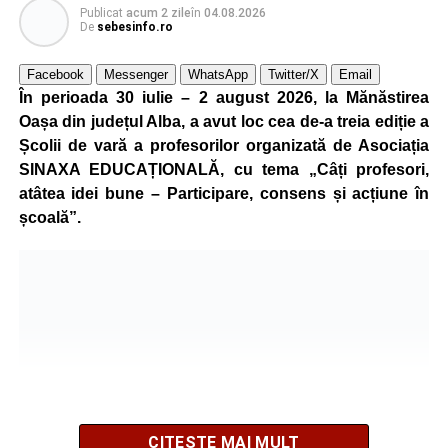
Publicat
acum 2 zile
în
04.08.2026
De
sebesinfo.ro
Facebook
Messenger
WhatsApp
Twitter/X
Email
În perioada 30 iulie – 2 august 2026, la Mănăstirea
Oașa din județul Alba, a avut loc cea de-a treia ediție a
Școlii de vară a profesorilor organizată de Asociația
SINAXA EDUCAȚIONALĂ, cu tema „Câți profesori,
atâtea idei bune – Participare, consens și acțiune în
școală”.
CITEȘTE MAI MULT