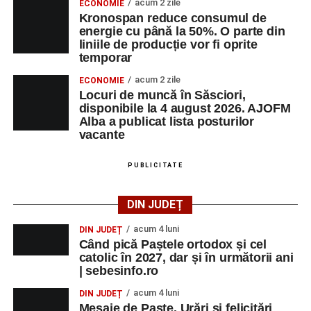
Urmărește-ne pe Google News
acum 2 zile
ECONOMIE
Kronospan reduce consumul de
energie cu până la 50%. O parte din
Ultimele știri din Sebeș
liniile de producție vor fi oprite
temporar
Primăria Sebeș a decis să reducă intensitatea
acum 2 zile
ECONOMIE
iluminatului public pe timpul nopții, în contextul
Locuri de muncă în Săsciori,
apelului la economii al Guvernului Bolojan
disponibile la 4 august 2026. AJOFM
Alba a publicat lista posturilor
Duminică, 23 august 2026, Râpa Roșie găzduiește
vacante
cea de-a III-a ediție a concursului „CicloAventurier
de Sebeș”
PUBLICITATE
Primul concert din cadrul String Symphonic Camp
2026 a adus emoție și aplauze la Sebeș
DIN JUDEȚ
acum 4 luni
DIN JUDEȚ
Când pică Paștele ortodox și cel
catolic în 2027, dar și în următorii ani
Facebook
Messenger
WhatsApp
Twitter/X
Email
| sebesinfo.ro
acum 4 luni
DIN JUDEȚ
Mesaje de Paște. Urări și felicitări