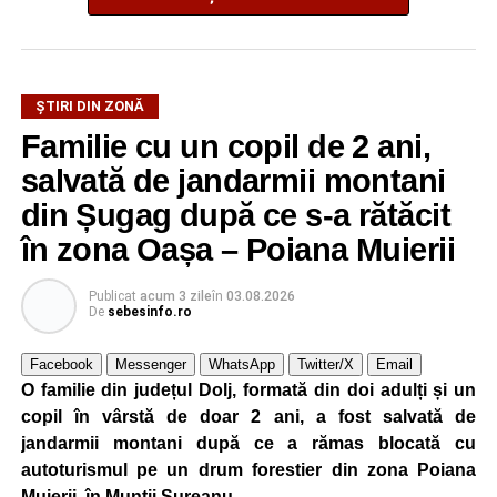
ȘTIRI DIN ZONĂ
La ediția din acest an au participat peste 200 de cadre
Familie cu un copil de 2 ani,
didactice din întreaga țară. Printre participanți s-au aflat
profesori debutanți, profesori cu experiență, inspectori
salvată de jandarmii montani
școlari, directori de școli, consilieri școlari, educatori și
din Șugag după ce s-a rătăcit
învățători, reprezentând aproape toate disciplinele din
în zona Oașa – Poiana Muierii
sistemul de învățământ.
Publicat
acum 3 zile
în
03.08.2026
Participare, consens și asumare în școală
De
sebesinfo.ro
Tema ediției din acest an a pornit de la convingerea că
Facebook
Messenger
WhatsApp
Twitter/X
Email
școala românească dispune de una dintre cele mai
O familie din județul Dolj, formată din doi adulți și un
importante resurse: experiența profesorilor. Provocarea nu
copil în vârstă de doar 2 ani, a fost salvată de
este lipsa ideilor, ci identificarea unor contexte în care
jandarmii montani după ce a rămas blocată cu
acestea să poată fi ascultate, validate și transformate în
autoturismul pe un drum forestier din zona Poiana
proiecte comune.
Muierii, în Munții Șureanu.