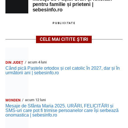
pentru familie și prieteni |
sebesinfo.ro
PUBLICITATE
CELE MAI CITITE ȘTIRI
acum 4 luni
DIN JUDEȚ
Când pică Paștele ortodox și cel catolic în 2027, dar și în
următorii ani | sebesinfo.ro
acum 12 luni
MONDEN
Mesaje de Sfânta Maria 2025. URĂRI, FELICITĂRI și
SMS-uri care pot fi trimise persoanelor care își serbează
onomastica | sebesinfo.ro