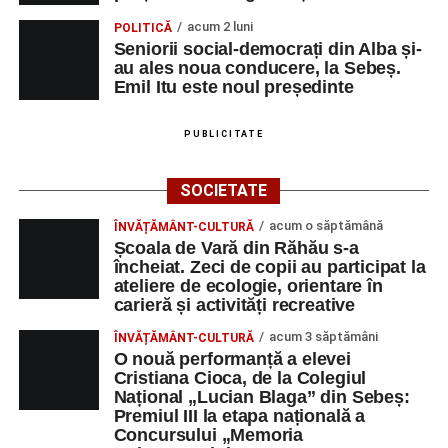
„O mare familie, o comunitate pentru trup, minte și suflet,
acum 2 luni
POLITICĂ
un mod de a lua o gură de aer într-un bombardament
Seniorii social-democrați din Alba și-
informatic, mediatic și psihologic.”
(Prof. Boncea Niculina
au ales noua conducere, la Sebeș.
Maria)
Emil Itu este noul președinte
„Voi merge acasă cu gândul că educația și nu numai are
PUBLICITATE
la bază doi piloni: OMUL SFINȚEȘTE LOCUL și VORBA
DULCE MULT ADUCE. De la elev până la părinte și mai
SOCIETATE
apoi în viața noastră, modul de adresare, tonul și gestica
sunt vitale.”
(Prof. Ciura Marinela)
acum o săptămână
ÎNVĂȚĂMÂNT-CULTURĂ
Școala de Vară din Răhău s-a
Privind spre ediția următoare
încheiat. Zeci de copii au participat la
ateliere de ecologie, orientare în
carieră și activități recreative
În încheierea evenimentului, organizatorii au anunțat tema
ediției din 2027, dedicată relației dintre caracter, valori și
acum 3 săptămâni
ÎNVĂȚĂMÂNT-CULTURĂ
educație. După trei ediții care au abordat comunicarea
O nouă performanță a elevei
Cristiana Cioca, de la Colegiul
didactică, dinamica diferențelor, participarea și luarea
Național „Lucian Blaga” din Sebeș:
deciziilor, comunitatea Sinaxa Educațională își propune
Premiul III la etapa națională a
să revină la întrebările fundamentale despre valorile care
Concursului „Memoria