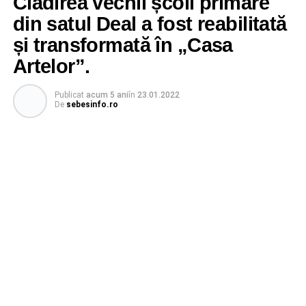
Clădirea vechii școli primare
din satul Deal a fost reabilitată
și transformată în „Casa
Artelor”.
Publicat
acum 5 ani
în
23.01.2022
De
sebesinfo.ro