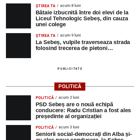
protecție pentru 12 luni
acum 8 luni
ŞTIREA TA
Bătaie izbucnită între doi elevi de la
Incendiu la un autoturism pe Autostrada A1, în zona
Liceul Tehnologic Sebeș, din cauza
localității Sibișeni
unei colege
Școala de Fotbal Valea Frumoasei își întărește
acum 9 luni
ŞTIREA TA
lotul pentru noul sezon. Trei achiziții și performanțe
La Sebeș, vulpile traverseaza strada
importante la nivel juvenil
folosind trecerea de pietoni…
PUBLICITATE
Facebook
Messenger
WhatsApp
Twitter/X
Email
POLITICĂ
acum 2 luni
POLITICĂ
PSD Sebeș are o nouă echipă
conducere: Radu Cristian a fost ales
președinte al organizației
acum 3 luni
POLITICĂ
Seniorii social-democrați din Alba și-
au ales noua conducere, la Sebeș.