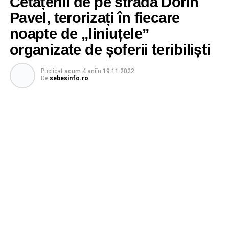
Cetățenii de pe strada Dorin
Pavel, terorizați în fiecare
noapte de „liniuțele”
organizate de șoferii teribiliști
Publicat
acum 4 ani
în
19.11.2022
De
sebesinfo.ro