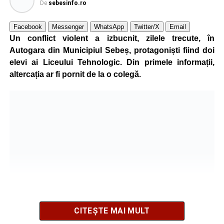
De
sebesinfo.ro
Facebook
Messenger
WhatsApp
Twitter/X
Email
Un conflict violent a izbucnit, zilele trecute, în
Autogara din Municipiul Sebeș, protagoniști fiind doi
elevi ai Liceului Tehnologic. Din primele informații,
altercația ar fi pornit de la o colegă.
CITEȘTE MAI MULT