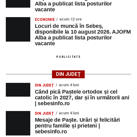
Alba a publicat lista posturilor
vacante
acum 12 ore
ECONOMIE
Locuri de muncă în Sebeș,
disponibile la 10 august 2026. AJOFM
Alba a publicat lista posturilor
vacante
PUBLICITATE
DIN JUDEȚ
acum 4 luni
DIN JUDEȚ
Când pică Paștele ortodox și cel
catolic în 2027, dar și în următorii ani
| sebesinfo.ro
acum 4 luni
DIN JUDEȚ
Mesaje de Paște. Urări și felicitări
pentru familie și prieteni |
sebesinfo.ro