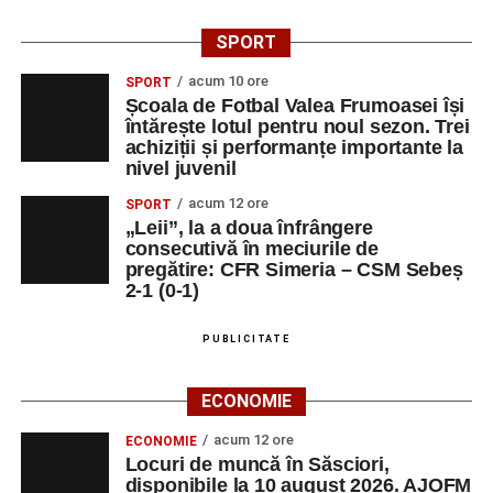
SPORT
acum 10 ore
SPORT
Școala de Fotbal Valea Frumoasei își
întărește lotul pentru noul sezon. Trei
achiziții și performanțe importante la
nivel juvenil
acum 12 ore
SPORT
„Leii”, la a doua înfrângere
consecutivă în meciurile de
pregătire: CFR Simeria – CSM Sebeș
2-1 (0-1)
PUBLICITATE
ECONOMIE
acum 12 ore
ECONOMIE
Locuri de muncă în Săsciori,
disponibile la 10 august 2026. AJOFM