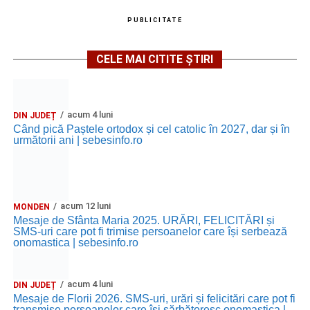
PUBLICITATE
CELE MAI CITITE ȘTIRI
acum 4 luni
DIN JUDEȚ
Când pică Paștele ortodox și cel catolic în 2027, dar și în
următorii ani | sebesinfo.ro
acum 12 luni
MONDEN
Mesaje de Sfânta Maria 2025. URĂRI, FELICITĂRI și
SMS-uri care pot fi trimise persoanelor care își serbează
onomastica | sebesinfo.ro
acum 4 luni
DIN JUDEȚ
Mesaje de Florii 2026. SMS-uri, urări și felicitări care pot fi
transmise persoanelor care îşi sărbătoresc onomastica |