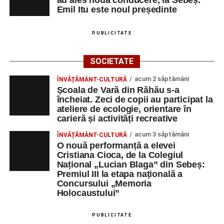
Emil Itu este noul președinte
PUBLICITATE
SOCIETATE
acum 2 săptămâni
ÎNVĂȚĂMÂNT-CULTURĂ
Școala de Vară din Răhău s-a
încheiat. Zeci de copii au participat la
ateliere de ecologie, orientare în
carieră și activități recreative
acum 3 săptămâni
ÎNVĂȚĂMÂNT-CULTURĂ
O nouă performanță a elevei
Cristiana Cioca, de la Colegiul
Național „Lucian Blaga” din Sebeș:
Premiul III la etapa națională a
Concursului „Memoria
Holocaustului”
PUBLICITATE