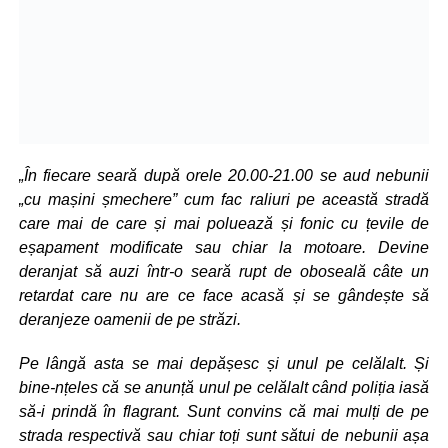
„În fiecare seară după orele 20.00-21.00 se aud nebunii
„cu mașini șmechere” cum fac raliuri pe această stradă
care mai de care și mai poluează și fonic cu țevile de
eșapament modificate sau chiar la motoare. Devine
deranjat să auzi într-o seară rupt de oboseală câte un
retardat care nu are ce face acasă și se gândește să
deranjeze oamenii de pe străzi.
Pe lângă asta se mai depășesc și unul pe celălalt. Și
bine-nțeles că se anunță unul pe celălalt când poliția iasă
să-i prindă în flagrant. Sunt convins că mai mulți de pe
strada respectivă sau chiar toți sunt sătui de nebunii așa