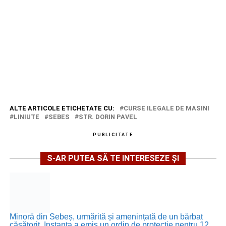
ALTE ARTICOLE ETICHETATE CU:
CURSE ILEGALE DE MASINI
LINIUTE
SEBES
STR. DORIN PAVEL
PUBLICITATE
S-AR PUTEA SĂ TE INTERESEZE ȘI
Minoră din Sebeș, urmărită și amenințată de un bărbat
căsătorit. Instanța a emis un ordin de protecție pentru 12