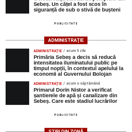
Sebeș. Un cățel a fost scos în
Ultimele știri din Sebeș
siguranță de sub o stivă de bușteni
Minoră din Sebeș, urmărită și amenințată de un
PUBLICITATE
bărbat căsătorit. Instanța a emis un ordin de
protecție pentru 12 luni
ADMINISTRAȚIE
Incendiu la un autoturism pe Autostrada A1, în zona
localității Sibișeni
acum 5 zile
ADMINISTRAȚIE
Primăria Sebeș a decis să reducă
Școala de Fotbal Valea Frumoasei își întărește
intensitatea iluminatului public pe
lotul pentru noul sezon. Trei achiziții și performanțe
timpul nopții, în contextul apelului la
economii al Guvernului Bolojan
importante la nivel juvenil
acum o săptămână
ADMINISTRAȚIE
Primarul Dorin Nistor a verificat
șantierele de apă și canalizare din
Facebook
Messenger
WhatsApp
Twitter/X
Email
Sebeș. Care este stadiul lucrărilor
PUBLICITATE
ȘTIRI DIN ZONĂ