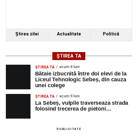
Urmărește-ne pe Google News
Ultimele știri din Sebeș
Ştirea zilei
Actualitate
Politică
Primăria Sebeș a decis să reducă intensitatea
iluminatului public pe timpul nopții, în contextul
apelului la economii al Guvernului Bolojan
ȘTIREA TA
Duminică, 23 august 2026, Râpa Roșie găzduiește
acum 8 luni
ŞTIREA TA
cea de-a III-a ediție a concursului „CicloAventurier
Bătaie izbucnită între doi elevi de la
de Sebeș”
Liceul Tehnologic Sebeș, din cauza
unei colege
Primul concert din cadrul String Symphonic Camp
2026 a adus emoție și aplauze la Sebeș
acum 9 luni
ŞTIREA TA
La Sebeș, vulpile traverseaza strada
folosind trecerea de pietoni…
PUBLICITATE