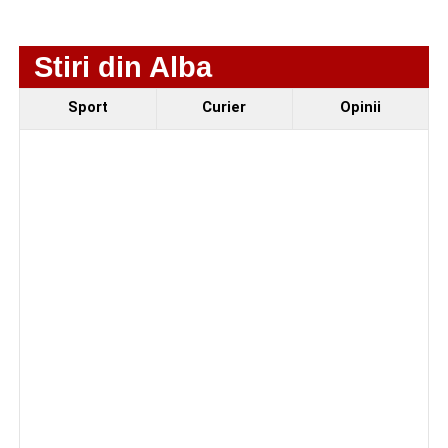
Stiri din Alba
Sport
Curier
Opinii
Reamintim că, vulpile pot provoca pagube considerabile
în gospodăriile și de la sate, prin atacarea păsărilor
domestice. De asemenea, aceste animale pot transmite
boli grave, precum turbarea. Sunt expuse atât animalele
cu care vulpea intră în contact direct, cât și oamenii, fie
prin mușcătură, fie prin intermediul animalelor din curte.
Adaugă-ne ca sursă preferată