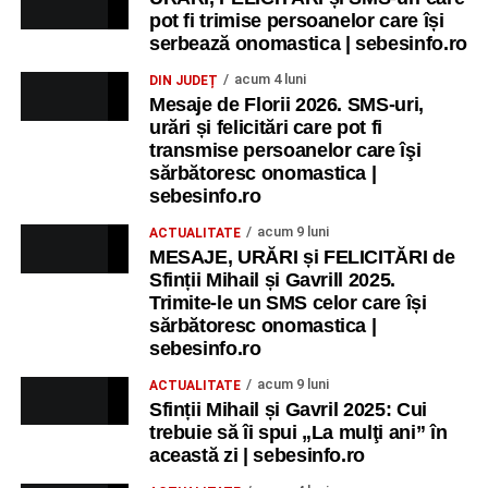
pot fi trimise persoanelor care își
serbează onomastica | sebesinfo.ro
acum 4 luni
DIN JUDEȚ
Mesaje de Florii 2026. SMS-uri,
urări și felicitări care pot fi
transmise persoanelor care îşi
sărbătoresc onomastica |
sebesinfo.ro
acum 9 luni
ACTUALITATE
MESAJE, URĂRI și FELICITĂRI de
Sfinții Mihail și Gavrill 2025.
Trimite-le un SMS celor care își
sărbătoresc onomastica |
sebesinfo.ro
acum 9 luni
ACTUALITATE
Sfinții Mihail și Gavril 2025: Cui
trebuie să îi spui „La mulţi ani” în
această zi | sebesinfo.ro