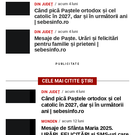
acum 4 luni
DIN JUDEȚ
Când pică Paștele ortodox și cel
catolic în 2027, dar și în următorii ani
| sebesinfo.ro
acum 4 luni
DIN JUDEȚ
Mesaje de Paște. Urări și felicitări
pentru familie și prieteni |
sebesinfo.ro
PUBLICITATE
CELE MAI CITITE ȘTIRI
acum 4 luni
DIN JUDEȚ
Când pică Paștele ortodox și cel
catolic în 2027, dar și în următorii
ani | sebesinfo.ro
acum 12 luni
MONDEN
Mesaje de Sfânta Maria 2025.
URĂRI, FELICITĂRI și SMS-uri care