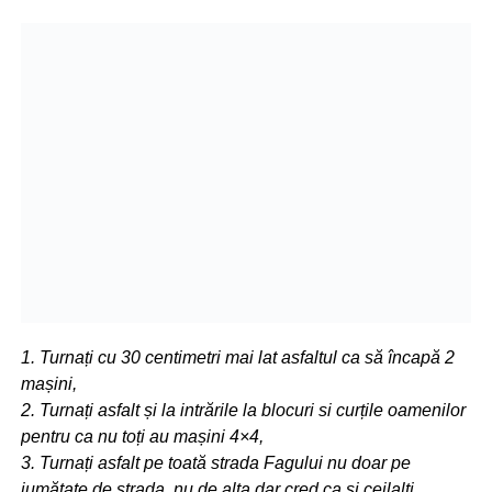
1. Turnați cu 30 centimetri mai lat asfaltul ca să încapă 2
mașini,
2. Turnați asfalt și la intrările la blocuri si curțile oamenilor
pentru ca nu toți au mașini 4×4,
3. Turnați asfalt pe toată strada Fagului nu doar pe
jumătate de strada, nu de alta dar cred ca și ceilalți