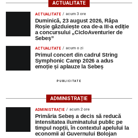
putea avea probleme în cazul în care animalul sălbatic
ACTUALITATE
este înfometat.
acum 3 ore
ACTUALITATE
Duminică, 23 august 2026, Râpa
Adaugă-ne ca sursă preferată
Roșie găzduiește cea de-a III-a ediție
a concursului „CicloAventurier de
Urmărește-ne pe Google News
Sebeș”
acum o zi
ACTUALITATE
Ultimele știri din Sebeș
Primul concert din cadrul String
Symphonic Camp 2026 a adus
emoție și aplauze la Sebeș
Primăria Sebeș a decis să reducă intensitatea
iluminatului public pe timpul nopții, în contextul
PUBLICITATE
apelului la economii al Guvernului Bolojan
Duminică, 23 august 2026, Râpa Roșie găzduiește
ADMINISTRAȚIE
cea de-a III-a ediție a concursului „CicloAventurier
de Sebeș”
acum 2 ore
ADMINISTRAȚIE
Primăria Sebeș a decis să reducă
Primul concert din cadrul String Symphonic Camp
intensitatea iluminatului public pe
2026 a adus emoție și aplauze la Sebeș
timpul nopții, în contextul apelului la
economii al Guvernului Bolojan