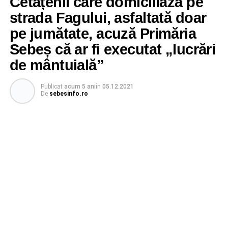
Cetățenii care domiciliază pe
strada Fagului, asfaltată doar
pe jumătate, acuză Primăria
Sebeș că ar fi executat „lucrări
de mântuială”
Publicat
acum 5 ani
în
05.12.2021
De
sebesinfo.ro