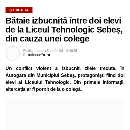
ŞTIREA TA
Bătaie izbucnită între doi elevi
de la Liceul Tehnologic Sebeș,
din cauza unei colege
Publicat
acum 8 luni
în
06.12.2025
De
sebesinfo.ro
Un conflict violent a izbucnit, zilele trecute, în
Autogara din Municipiul Sebeș, protagoniști fiind doi
elevi ai Liceului Tehnologic. Din primele informații,
altercația ar fi pornit de la o colegă.