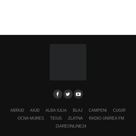
ABRUD
AIUD
ALBA IULIA
BLAJ
CAMPENI
CUGIR
OCNA MURES
TEIUS
ZLATNA
RADIO UNIREA FM
ZIAREONLINE24