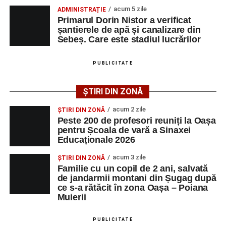
acum 5 zile
ADMINISTRAȚIE
Primarul Dorin Nistor a verificat
șantierele de apă și canalizare din
Sebeș. Care este stadiul lucrărilor
PUBLICITATE
ȘTIRI DIN ZONĂ
acum 2 zile
ȘTIRI DIN ZONĂ
Peste 200 de profesori reuniți la Oașa
pentru Școala de vară a Sinaxei
Educaționale 2026
acum 3 zile
ȘTIRI DIN ZONĂ
Familie cu un copil de 2 ani, salvată
de jandarmii montani din Șugag după
ce s-a rătăcit în zona Oașa – Poiana
Muierii
PUBLICITATE