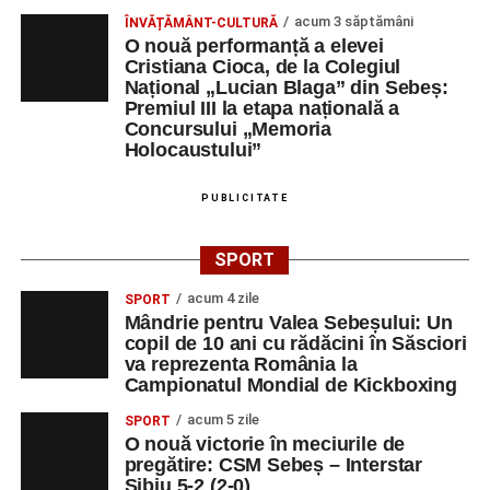
acum 3 săptămâni
ÎNVĂȚĂMÂNT-CULTURĂ
O nouă performanță a elevei
Cristiana Cioca, de la Colegiul
Național „Lucian Blaga” din Sebeș:
Premiul III la etapa națională a
Concursului „Memoria
Holocaustului”
PUBLICITATE
SPORT
acum 4 zile
SPORT
Mândrie pentru Valea Sebeșului: Un
copil de 10 ani cu rădăcini în Săsciori
va reprezenta România la
Campionatul Mondial de Kickboxing
acum 5 zile
SPORT
O nouă victorie în meciurile de
pregătire: CSM Sebeș – Interstar
Sibiu 5-2 (2-0)