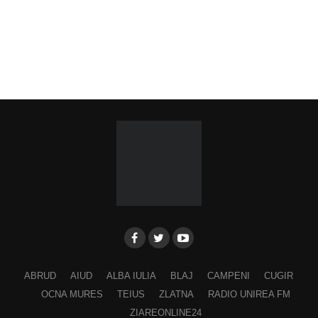
ABRUD
AIUD
ALBA IULIA
BLAJ
CAMPENI
CUGIR
OCNA MURES
TEIUS
ZLATNA
RADIO UNIREA FM
ZIAREONLINE24