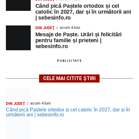
Când pică Paștele ortodox și cel
catolic în 2027, dar și în următorii ani
Facebook
Messenger
WhatsApp
Twitter/X
Email
| sebesinfo.ro
acum 4 luni
DIN JUDEȚ
Mesaje de Paște. Urări și felicitări
pentru familie și prieteni |
sebesinfo.ro
PUBLICITATE
CELE MAI CITITE ȘTIRI
acum 4 luni
DIN JUDEȚ
Când pică Paștele ortodox și cel catolic în 2027, dar și în
următorii ani | sebesinfo.ro