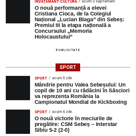
acum 3 săptămâni
ÎNVĂȚĂMÂNT-CULTURĂ
educație. După trei ediții care au abordat comunicarea
O nouă performanță a elevei
Cristiana Cioca, de la Colegiul
didactică, dinamica diferențelor, participarea și luarea
Național „Lucian Blaga” din Sebeș:
deciziilor, comunitatea Sinaxa Educațională își propune
Premiul III la etapa națională a
să revină la întrebările fundamentale despre valorile care
Concursului „Memoria
stau la baza actului educațional și despre rolul
Holocaustului”
profesorului în formarea caracterului tinerilor.
PUBLICITATE
Despre comunitatea Sinaxa Educațională
SPORT
Asociația
„Sinaxa Educațională”
este o comunitate de
profesori, dedicată susținerii unei educații centrate pe
acum 5 zile
SPORT
Mândrie pentru Valea Sebeșului: Un
valorile creștin-ortodoxe și pe formarea caracterului
copil de 10 ani cu rădăcini în Săsciori
elevilor. Născută din experiența duhovnicească și
va reprezenta România la
formativă a Mănăstirii Oașa, Sinaxa își propune să
Campionatul Mondial de Kickboxing
sprijine profesorii în regăsirea motivației interioare,
acum 6 zile
SPORT
oferindu-le nu doar instrumente metodice actuale, ci și
O nouă victorie în meciurile de
contexte de sprijin reciproc, colaborare și reconectare la
pregătire: CSM Sebeș – Interstar
vocația pedagogică autentică.
Sibiu 5-2 (2-0)