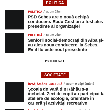
organizatorii pentru buna desfășurare a evenimentului.
POLITICĂ
Am descoperit că multa știință ori funcția sau statutul nu
acum 2 luni
POLITICĂ
ține loc de caracter, de omenie. Voi păstra gândul ferm că
PSD Sebeș are o nouă echipă
omul sfințește locul.”
(Prof. Ciobanu Crenguța Vasilica)
conducere: Radu Cristian a fost ales
președinte al organizației
„O mare familie, o comunitate pentru trup, minte și suflet,
acum 2 luni
POLITICĂ
un mod de a lua o gură de aer într-un bombardament
Seniorii social-democrați din Alba și-
informatic, mediatic și psihologic.”
(Prof. Boncea Niculina
au ales noua conducere, la Sebeș.
Maria)
Emil Itu este noul președinte
„Voi merge acasă cu gândul că educația și nu numai are
PUBLICITATE
la bază doi piloni: OMUL SFINȚEȘTE LOCUL și VORBA
DULCE MULT ADUCE. De la elev până la părinte și mai
SOCIETATE
apoi în viața noastră, modul de adresare, tonul și gestica
sunt vitale.”
(Prof. Ciura Marinela)
acum o săptămână
ÎNVĂȚĂMÂNT-CULTURĂ
Școala de Vară din Răhău s-a
Privind spre ediția următoare
încheiat. Zeci de copii au participat la
ateliere de ecologie, orientare în
carieră și activități recreative
În încheierea evenimentului, organizatorii au anunțat tema
ediției din 2027, dedicată relației dintre caracter, valori și