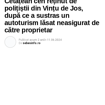
Cetățean ceh reținut de
polițiștii din Vințu de Jos,
după ce a sustras un
autoturism lăsat neasigurat de
către proprietar
Publicat
acum 2 ani
în
11.06.2024
De
sebesinfo.ro