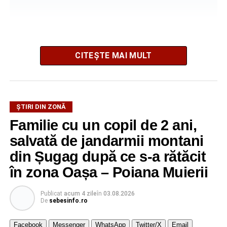
CITEȘTE MAI MULT
ȘTIRI DIN ZONĂ
La ediția din acest an au participat peste 200 de cadre
Familie cu un copil de 2 ani,
didactice din întreaga țară. Printre participanți s-au aflat
profesori debutanți, profesori cu experiență, inspectori
salvată de jandarmii montani
școlari, directori de școli, consilieri școlari, educatori și
din Șugag după ce s-a rătăcit
învățători, reprezentând aproape toate disciplinele din
în zona Oașa – Poiana Muierii
sistemul de învățământ.
Publicat
acum 4 zile
în
03.08.2026
Participare, consens și asumare în școală
De
sebesinfo.ro
Tema ediției din acest an a pornit de la convingerea că
Facebook
Messenger
WhatsApp
Twitter/X
Email