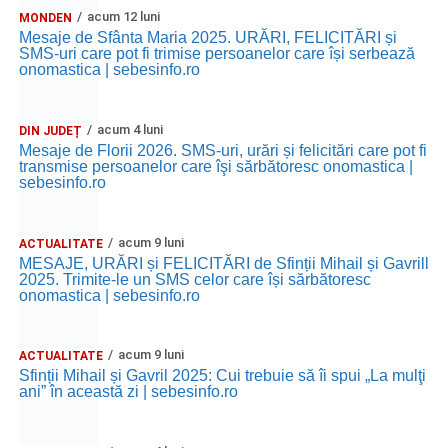
acum 12 luni
MONDEN
Mesaje de Sfânta Maria 2025. URĂRI, FELICITĂRI și
SMS-uri care pot fi trimise persoanelor care își serbează
onomastica | sebesinfo.ro
acum 4 luni
DIN JUDEȚ
Mesaje de Florii 2026. SMS-uri, urări și felicitări care pot fi
transmise persoanelor care îşi sărbătoresc onomastica |
sebesinfo.ro
acum 9 luni
ACTUALITATE
MESAJE, URĂRI și FELICITĂRI de Sfinții Mihail și Gavrill
2025. Trimite-le un SMS celor care își sărbătoresc
onomastica | sebesinfo.ro
acum 9 luni
ACTUALITATE
Sfinții Mihail și Gavril 2025: Cui trebuie să îi spui „La mulţi
ani” în această zi | sebesinfo.ro