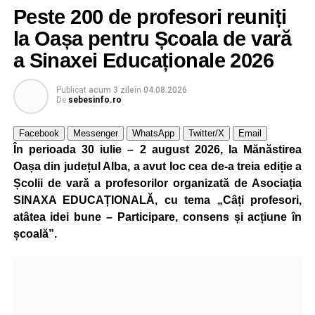
Peste 200 de profesori reuniți
la Oașa pentru Școala de vară
a Sinaxei Educaționale 2026
Publicat
acum 3 zile
în
04.08.2026
De
sebesinfo.ro
Facebook
Messenger
WhatsApp
Twitter/X
Email
În perioada 30 iulie – 2 august 2026, la Mănăstirea
Oașa din județul Alba, a avut loc cea de-a treia ediție a
Școlii de vară a profesorilor organizată de Asociația
SINAXA EDUCAȚIONALĂ, cu tema „Câți profesori,
atâtea idei bune – Participare, consens și acțiune în
școală”.