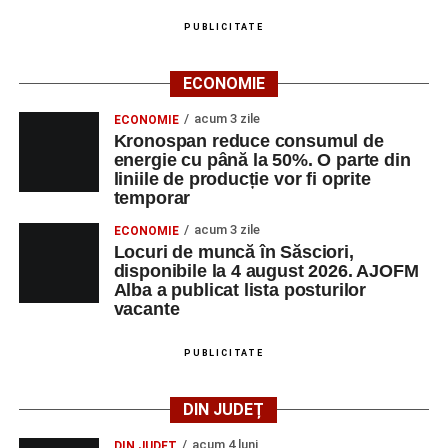
PUBLICITATE
Adaugă-ne ca sursă preferată
ECONOMIE
Urmărește-ne pe Google News
acum 3 zile
ECONOMIE
Kronospan reduce consumul de
energie cu până la 50%. O parte din
Ultimele știri din Sebeș
liniile de producție vor fi oprite
temporar
Primăria Sebeș a decis să reducă intensitatea
acum 3 zile
ECONOMIE
iluminatului public pe timpul nopții, în contextul
Locuri de muncă în Săsciori,
apelului la economii al Guvernului Bolojan
disponibile la 4 august 2026. AJOFM
Alba a publicat lista posturilor
Duminică, 23 august 2026, Râpa Roșie găzduiește
vacante
cea de-a III-a ediție a concursului „CicloAventurier
de Sebeș”
PUBLICITATE
Primul concert din cadrul String Symphonic Camp
2026 a adus emoție și aplauze la Sebeș
DIN JUDEȚ
acum 4 luni
DIN JUDEȚ