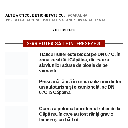
ALTE ARTICOLE ETICHETATE CU:
CAPALNA
CETATEA DACICA
RITUAL SATANIC
VANDALIZATA
PUBLICITATE
S-AR PUTEA SĂ TE INTERESEZE ȘI
Traficul rutier este blocat pe DN 67 C, în
zona localității Căpâlna, din cauza
aluviunilor aduse de ploaie de pe
versanți
Persoană rănită în urma coliziunii dintre
un autoturism și o camionetă, pe DN
67C la Căpâlna
Cum s-a petrecut accidentul rutier de la
Căpâlna, în care au fost răniți grav o
femeie și un bărbat