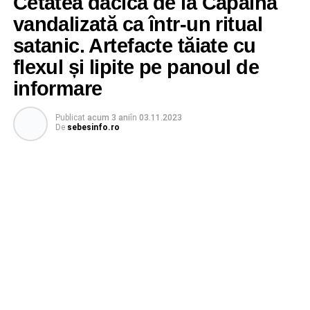
Cetatea dacică de la Căpâlna
vandalizată ca într-un ritual
satanic. Artefacte tăiate cu
flexul și lipite pe panoul de
informare
Publicat
acum 3 ani
în
03.11.2023
De
sebesinfo.ro