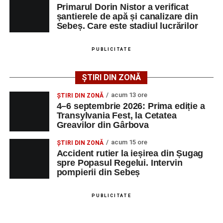
Biciclist de 70 de ani, rănit într-un accident rutier
septembrie 2026
, la
Cetatea Greavilor din Gârbova
.
Primarul Dorin Nistor a verificat
produs pe strada Dorobanți din Sebeș
șantierele de apă și canalizare din
Intrarea este liberă pe întreaga durată a evenimentului.
Sebeș. Care este stadiul lucrărilor
PUBLICITATE
Adaugă-ne ca sursă preferată
ȘTIRI DIN ZONĂ
Urmărește-ne pe Google News
acum 13 ore
ȘTIRI DIN ZONĂ
4–6 septembrie 2026: Prima ediție a
Transylvania Fest, la Cetatea
Ultimele știri din Sebeș
Greavilor din Gârbova
4–6 septembrie 2026: Prima ediție a Transylvania
acum 15 ore
ȘTIRI DIN ZONĂ
Fest, la Cetatea Greavilor din Gârbova
Accident rutier la ieșirea din Șugag
spre Popasul Regelui. Intervin
Accident rutier la ieșirea din Șugag spre Popasul
pompierii din Sebeș
Regelui. Intervin pompierii din Sebeș
Biciclist de 70 de ani, rănit într-un accident rutier
PUBLICITATE
produs pe strada Dorobanți din Sebeș