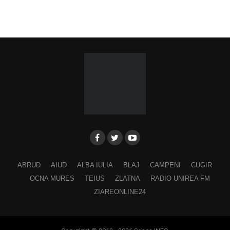
ABRUD
AIUD
ALBA IULIA
BLAJ
CAMPENI
CUGIR
OCNA MURES
TEIUS
ZLATNA
RADIO UNIREA FM
ZIAREONLINE24