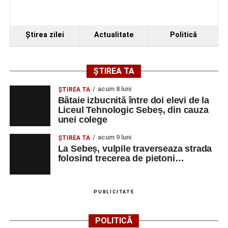
Ştirea zilei
Actualitate
Politică
ȘTIREA TA
acum 8 luni
ŞTIREA TA
Bătaie izbucnită între doi elevi de la
Liceul Tehnologic Sebeș, din cauza
unei colege
acum 9 luni
ŞTIREA TA
La Sebeș, vulpile traverseaza strada
folosind trecerea de pietoni…
PUBLICITATE
POLITICĂ