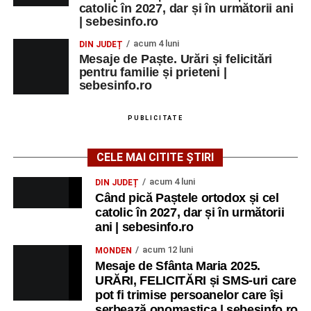
catolic în 2027, dar și în următorii ani
| sebesinfo.ro
acum 4 luni
DIN JUDEȚ
Mesaje de Paște. Urări și felicitări
pentru familie și prieteni |
sebesinfo.ro
PUBLICITATE
CELE MAI CITITE ȘTIRI
acum 4 luni
DIN JUDEȚ
Când pică Paștele ortodox și cel
catolic în 2027, dar și în următorii
ani | sebesinfo.ro
acum 12 luni
MONDEN
Mesaje de Sfânta Maria 2025.
URĂRI, FELICITĂRI și SMS-uri care
pot fi trimise persoanelor care își
serbează onomastica | sebesinfo.ro