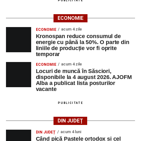
PUBLICITATE
ECONOMIE
acum 4 zile
ECONOMIE
Kronospan reduce consumul de
energie cu până la 50%. O parte din
liniile de producție vor fi oprite
temporar
acum 4 zile
ECONOMIE
Locuri de muncă în Săsciori,
disponibile la 4 august 2026. AJOFM
Alba a publicat lista posturilor
vacante
PUBLICITATE
DIN JUDEȚ
acum 4 luni
DIN JUDEȚ
Când pică Paștele ortodox și cel