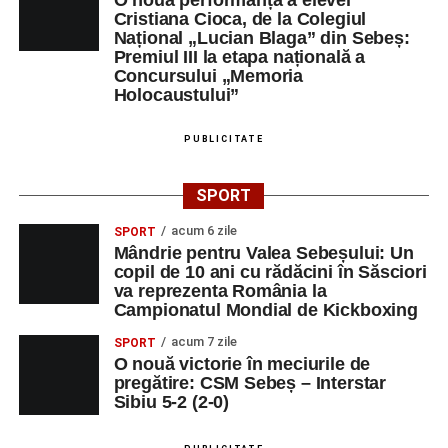
O nouă performanță a elevei
Cristiana Cioca, de la Colegiul
Național „Lucian Blaga” din Sebeș:
Premiul III la etapa națională a
Concursului „Memoria
Holocaustului”
PUBLICITATE
SPORT
acum 6 zile
SPORT
Mândrie pentru Valea Sebeșului: Un
copil de 10 ani cu rădăcini în Săsciori
va reprezenta România la
Campionatul Mondial de Kickboxing
acum 7 zile
SPORT
O nouă victorie în meciurile de
pregătire: CSM Sebeș – Interstar
Sibiu 5-2 (2-0)