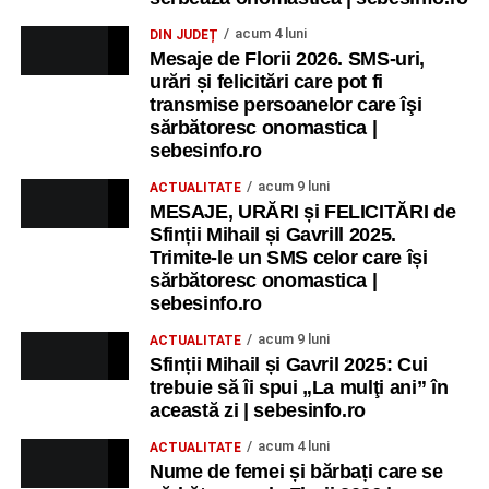
acum 4 luni
DIN JUDEȚ
Mesaje de Florii 2026. SMS-uri,
urări și felicitări care pot fi
transmise persoanelor care îşi
sărbătoresc onomastica |
sebesinfo.ro
acum 9 luni
ACTUALITATE
MESAJE, URĂRI și FELICITĂRI de
Sfinții Mihail și Gavrill 2025.
Trimite-le un SMS celor care își
sărbătoresc onomastica |
sebesinfo.ro
acum 9 luni
ACTUALITATE
Sfinții Mihail și Gavril 2025: Cui
trebuie să îi spui „La mulţi ani” în
această zi | sebesinfo.ro
acum 4 luni
ACTUALITATE
Nume de femei și bărbați care se