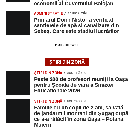
economii al Guvernului Bolojan
cea de-a III-a ediție a concursului „CicloAventurier
de Sebeș”
acum 6 zile
ADMINISTRAȚIE
Primarul Dorin Nistor a verificat
Primul concert din cadrul String Symphonic Camp
șantierele de apă și canalizare din
2026 a adus emoție și aplauze la Sebeș
Sebeș. Care este stadiul lucrărilor
După mai multe zile de pregătire intensivă, participanții
au venit la Sebeș și au susținut un recital apreciat de
PUBLICITATE
public. Fiecare interpretare a evidențiat nivelul artistic al
tinerilor muzicieni și munca depusă în cadrul taberei, iar
ȘTIRI DIN ZONĂ
spectatorii au răsplătit prestațiile cu aplauze îndelungate.
acum 2 zile
ȘTIRI DIN ZONĂ
Peste 200 de profesori reuniți la Oașa
pentru Școala de vară a Sinaxei
Educaționale 2026
acum 3 zile
ȘTIRI DIN ZONĂ
Familie cu un copil de 2 ani, salvată
de jandarmii montani din Șugag după
ce s-a rătăcit în zona Oașa – Poiana
Muierii