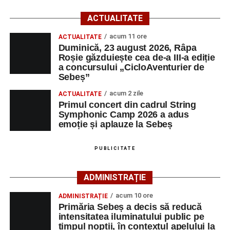
Startul competiției va fi dat duminică, 23 august 2026, la
ACTUALITATE
ora 10:00, la Râpa Roșie.
acum 11 ore
ACTUALITATE
Duminică, 23 august 2026, Râpa
Înscrierile online sunt deschise până în 22 august 2026 și
Roșie găzduiește cea de-a III-a ediție
pot fi efectuate pe site-ul
www.cicloaventura.ro
.
String Symphonic Camp 2026 reunește tineri
a concursului „CicloAventurier de
instrumentiști din 6 țări, alături de voluntari și foști elevi ai
Sebeș”
Liceului de Arte „Regina Maria”, din Alba Iulia, care
acum 2 zile
ACTUALITATE
participă, timp de o săptămână, la cursuri de
Primul concert din cadrul String
Adaugă-ne ca sursă preferată
perfecționare, repetiții și activități artistice desfășurate sub
Symphonic Camp 2026 a adus
îndrumarea unor profesori și mentori.
emoție și aplauze la Sebeș
Urmărește-ne pe Google News
PUBLICITATE
Ultimele știri din Sebeș
ADMINISTRAȚIE
Primăria Sebeș a decis să reducă intensitatea
acum 10 ore
ADMINISTRAȚIE
iluminatului public pe timpul nopții, în contextul
Primăria Sebeș a decis să reducă
apelului la economii al Guvernului Bolojan
intensitatea iluminatului public pe
timpul nopții, în contextul apelului la
Duminică, 23 august 2026, Râpa Roșie găzduiește