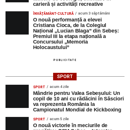
carieră și activități recreative
acum 3 săptămâni
ÎNVĂȚĂMÂNT-CULTURĂ
O nouă performanță a elevei
Cristiana Cioca, de la Colegiul
Național „Lucian Blaga” din Sebeș:
Premiul III la etapa națională a
Concursului „Memoria
Holocaustului”
PUBLICITATE
SPORT
acum 4 zile
SPORT
Mândrie pentru Valea Sebeșului: Un
copil de 10 ani cu rădăcini în Săsciori
va reprezenta România la
Campionatul Mondial de Kickboxing
acum 5 zile
SPORT
O nouă victorie în meciurile de