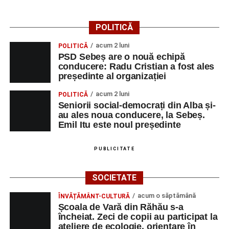
Primăria Sebeș a decis să reducă intensitatea
iluminatului public pe timpul nopții, în contextul
POLITICĂ
apelului la economii al Guvernului Bolojan
acum 2 luni
POLITICĂ
Duminică, 23 august 2026, Râpa Roșie găzduiește
PSD Sebeș are o nouă echipă
cea de-a III-a ediție a concursului „CicloAventurier
conducere: Radu Cristian a fost ales
de Sebeș”
președinte al organizației
Primul concert din cadrul String Symphonic Camp
acum 2 luni
POLITICĂ
2026 a adus emoție și aplauze la Sebeș
Seniorii social-democrați din Alba și-
au ales noua conducere, la Sebeș.
Emil Itu este noul președinte
PUBLICITATE
SOCIETATE
acum o săptămână
ÎNVĂȚĂMÂNT-CULTURĂ
Școala de Vară din Răhău s-a
încheiat. Zeci de copii au participat la
ateliere de ecologie, orientare în