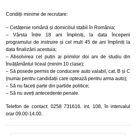
Condiții minime de recrutare:
– Cetățenie română și domiciliul stabil în România;
– Vârsta între 18 ani împliniți, la data începerii
programului de instruire și cel mult 45 de ani împliniți la
data finalizării acestuia;
– Absolvirea cel puțin ai primilor doi ani de studiu din
învățământul liceal (minim 10 clase);
– Să posede permis de conducere auto valabil, cat. B și C
(numai pentru candidații care optează pentru arma auto);
– Să nu faceți parte din partide politice;
– Să nu aveți antecedente penale.
Telefon de contact: 0258 731616. int. 108, în intervalul
orar 09.00-14.00.