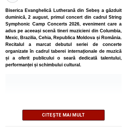
de vârstă, astfel încât competiția să fie accesibilă atât
celor aflați la început de drum, cât și celor cu experiență în
Biserica Evanghelică Lutherană din Sebeș a găzduit
mountain bike. La finalul întrecerii, cei mai bine clasați
duminică, 2 august, primul concert din cadrul String
concurenți vor fi recompensați cu premii în bani și premii
Symphonic Camp Concerts 2026, eveniment care a
oferite de partenerii evenimentului.
adus pe aceeași scenă tineri muzicieni din Columbia,
Mexic, Brazilia, Cehia, Republica Moldova și România.
Înaintea zilei de concurs, participanții își vor putea ridica
Recitalul a marcat debutul seriei de concerte
numerele de concurs, confirma înscrierile online sau se
organizate în cadrul taberei internaționale de muzică
vor putea înscrie direct la competiție în cadrul Punctului
și a oferit publicului o seară dedicată talentului,
Oficial de Înscrieri și Informații (Race Office), care va
performanței și schimbului cultural.
funcționa după următorul program:
• vineri, 21 august, între orele 17:00 și 20:00, în Piața
Primăriei Sebeș;
• sâmbătă, 22 august, între orele 10:00 și 20:00, pe platoul
Centrului Cultural „Lucian Blaga” Sebeș;
• sâmbătă, 22 august, între orele 17:00 și 20:00, la Râpa
Roșie, unde vor avea loc și antrenamente libere pe
CITEȘTE MAI MULT
traseul de concurs.