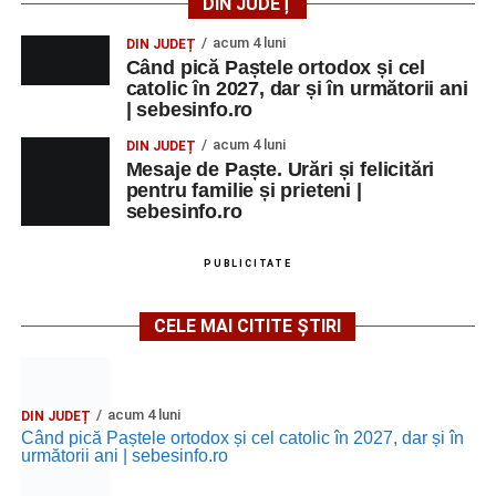
DIN JUDEȚ
acum 4 luni
DIN JUDEȚ
Când pică Paștele ortodox și cel
catolic în 2027, dar și în următorii ani
| sebesinfo.ro
acum 4 luni
DIN JUDEȚ
Mesaje de Paște. Urări și felicitări
pentru familie și prieteni |
sebesinfo.ro
PUBLICITATE
CELE MAI CITITE ȘTIRI
acum 4 luni
DIN JUDEȚ
Când pică Paștele ortodox și cel catolic în 2027, dar și în
următorii ani | sebesinfo.ro