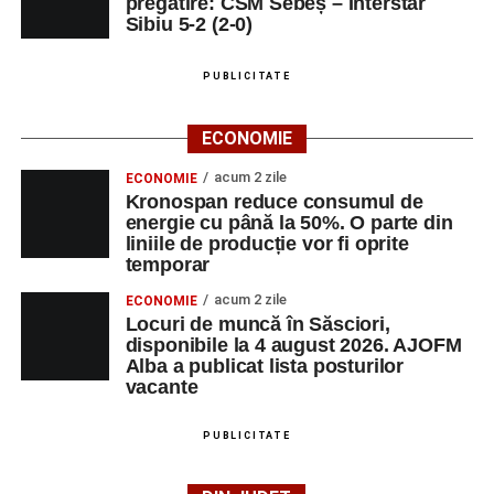
pregătire: CSM Sebeș – Interstar
Sibiu 5-2 (2-0)
PUBLICITATE
ECONOMIE
acum 2 zile
ECONOMIE
Kronospan reduce consumul de
energie cu până la 50%. O parte din
liniile de producție vor fi oprite
temporar
acum 2 zile
ECONOMIE
Locuri de muncă în Săsciori,
disponibile la 4 august 2026. AJOFM
Alba a publicat lista posturilor
vacante
PUBLICITATE