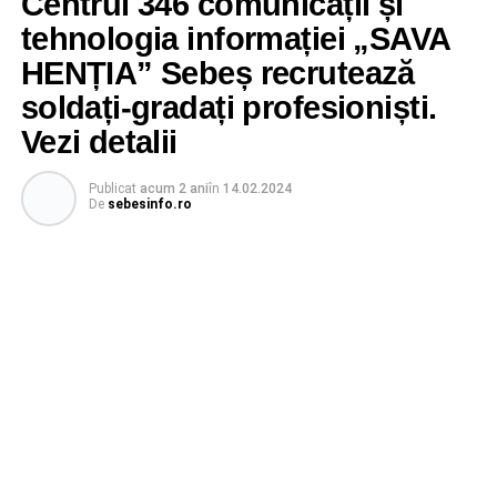
Centrul 346 comunicații și
tehnologia informației „SAVA
HENȚIA” Sebeș recrutează
soldați-gradați profesioniști.
Vezi detalii
Publicat
acum 2 ani
în
14.02.2024
De
sebesinfo.ro