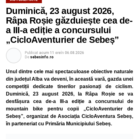
Duminică, 23 august 2026,
Râpa Roșie găzduiește cea de-
a III-a ediție a concursului
„CicloAventurier de Sebeș”
Publicat
acum 11 ore
în
06.08.2026
De
sebesinfo.ro
Unul dintre cele mai spectaculoase obiective naturale
din județul Alba va deveni, în această vară, gazda unei
competiții dedicate tinerilor pasionați de ciclism.
Duminică, 23 august 2026, la Râpa Roșie se va
desfășura cea de-a III-a ediție a concursului de
mountain bike pentru copii „CicloAventurier de
Sebeș”, organizat de Asociația CicloAventura Sebeș,
în parteneriat cu Primăria Municipiului Sebeș.