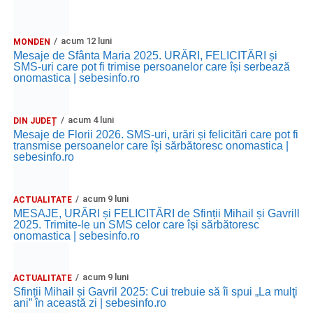
acum 12 luni
MONDEN
Mesaje de Sfânta Maria 2025. URĂRI, FELICITĂRI și
SMS-uri care pot fi trimise persoanelor care își serbează
onomastica | sebesinfo.ro
acum 4 luni
DIN JUDEȚ
Mesaje de Florii 2026. SMS-uri, urări și felicitări care pot fi
transmise persoanelor care îşi sărbătoresc onomastica |
sebesinfo.ro
acum 9 luni
ACTUALITATE
MESAJE, URĂRI și FELICITĂRI de Sfinții Mihail și Gavrill
2025. Trimite-le un SMS celor care își sărbătoresc
onomastica | sebesinfo.ro
acum 9 luni
ACTUALITATE
Sfinții Mihail și Gavril 2025: Cui trebuie să îi spui „La mulţi
ani” în această zi | sebesinfo.ro