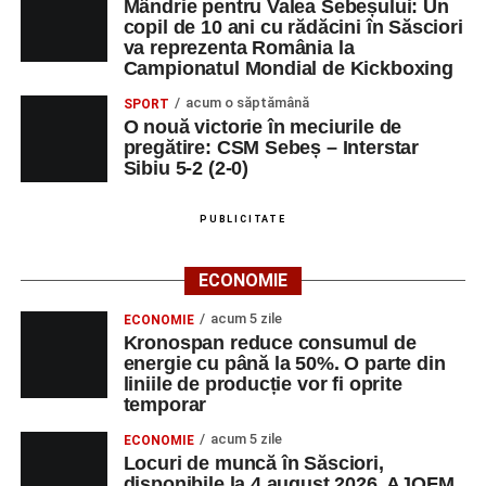
Mândrie pentru Valea Sebeșului: Un
copil de 10 ani cu rădăcini în Săsciori
va reprezenta România la
Campionatul Mondial de Kickboxing
acum o săptămână
SPORT
O nouă victorie în meciurile de
pregătire: CSM Sebeș – Interstar
Sibiu 5-2 (2-0)
PUBLICITATE
ECONOMIE
acum 5 zile
ECONOMIE
Kronospan reduce consumul de
energie cu până la 50%. O parte din
liniile de producție vor fi oprite
temporar
acum 5 zile
ECONOMIE
Locuri de muncă în Săsciori,
disponibile la 4 august 2026. AJOFM