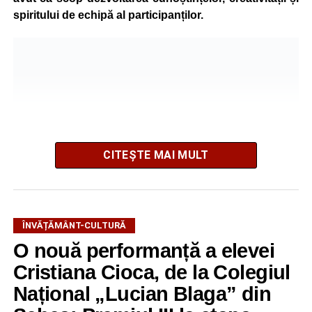
spiritului de echipă al participanților.
CITEȘTE MAI MULT
Pe parcursul programului, copiii au participat la ateliere
ÎNVĂȚĂMÂNT-CULTURĂ
tematice variate. În cadrul atelierului de ecologie, intitulat
O nouă performanță a elevei
„Mici Ecologiști”, aceștia au învățat despre protejarea
Cristiana Cioca, de la Colegiul
mediului și despre importanța adoptării unor
comportamente responsabile față de natură.
Național „Lucian Blaga” din