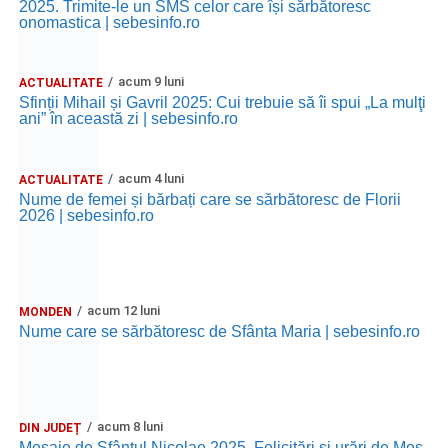
2025. Trimite-le un SMS celor care își sărbătoresc
onomastica | sebesinfo.ro
acum 9 luni
ACTUALITATE
Sfinții Mihail și Gavril 2025: Cui trebuie să îi spui „La mulţi
ani” în această zi | sebesinfo.ro
acum 4 luni
ACTUALITATE
Nume de femei și bărbați care se sărbătoresc de Florii
2026 | sebesinfo.ro
acum 12 luni
MONDEN
Nume care se sărbătoresc de Sfânta Maria | sebesinfo.ro
acum 8 luni
DIN JUDEȚ
Mesaje de Sfântul Nicolae 2025. Felicitări și urări de Moș