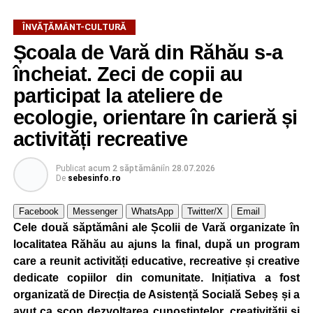
ÎNVĂȚĂMÂNT-CULTURĂ
Școala de Vară din Răhău s-a
încheiat. Zeci de copii au
participat la ateliere de
ecologie, orientare în carieră și
activități recreative
Publicat
acum 2 săptămâni
în
28.07.2026
De
sebesinfo.ro
Facebook
Messenger
WhatsApp
Twitter/X
Email
Cele două săptămâni ale Școlii de Vară organizate în
localitatea Răhău au ajuns la final, după un program
care a reunit activități educative, recreative și creative
dedicate copiilor din comunitate. Inițiativa a fost
organizată de Direcția de Asistență Socială Sebeș și a
avut ca scop dezvoltarea cunoștințelor, creativității și