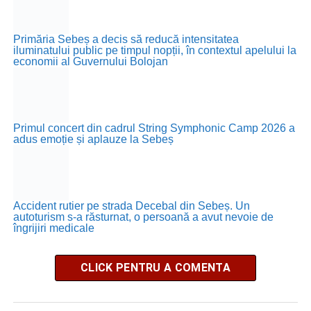
Primăria Sebeș a decis să reducă intensitatea
iluminatului public pe timpul nopții, în contextul apelului la
economii al Guvernului Bolojan
Primul concert din cadrul String Symphonic Camp 2026 a
adus emoție și aplauze la Sebeș
Accident rutier pe strada Decebal din Sebeș. Un
autoturism s-a răsturnat, o persoană a avut nevoie de
îngrijiri medicale
CLICK PENTRU A COMENTA