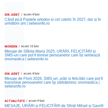
acum 4 luni
DIN JUDEȚ
Când pică Paștele ortodox și cel catolic în 2027, dar și în
următorii ani | sebesinfo.ro
acum 12 luni
MONDEN
Mesaje de Sfânta Maria 2025. URĂRI, FELICITĂRI și
SMS-uri care pot fi trimise persoanelor care își serbează
onomastica | sebesinfo.ro
acum 4 luni
DIN JUDEȚ
Mesaje de Florii 2026. SMS-uri, urări și felicitări care pot fi
transmise persoanelor care îşi sărbătoresc onomastica |
sebesinfo.ro
acum 9 luni
ACTUALITATE
MESAJE, URĂRI și FELICITĂRI de Sfinții Mihail și Gavrill