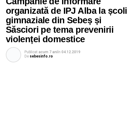
Campanie de informare
organizată de IPJ Alba la școli
gimnaziale din Sebeș și
Săsciori pe tema prevenirii
violenței domestice
Publicat
acum 7 ani
în
04.12.2019
De
sebesinfo.ro