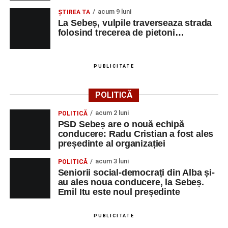
acum 9 luni
ŞTIREA TA
La Sebeș, vulpile traverseaza strada
folosind trecerea de pietoni…
PUBLICITATE
POLITICĂ
acum 2 luni
POLITICĂ
PSD Sebeș are o nouă echipă
conducere: Radu Cristian a fost ales
președinte al organizației
acum 3 luni
POLITICĂ
Seniorii social-democrați din Alba și-
au ales noua conducere, la Sebeș.
Emil Itu este noul președinte
PUBLICITATE