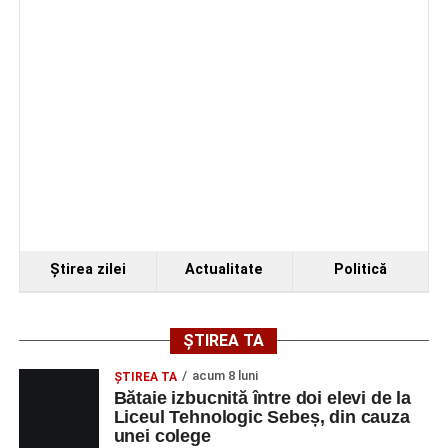
Ştirea zilei
Actualitate
Politică
ȘTIREA TA
acum 8 luni
ŞTIREA TA
Bătaie izbucnită între doi elevi de la
Liceul Tehnologic Sebeș, din cauza
unei colege