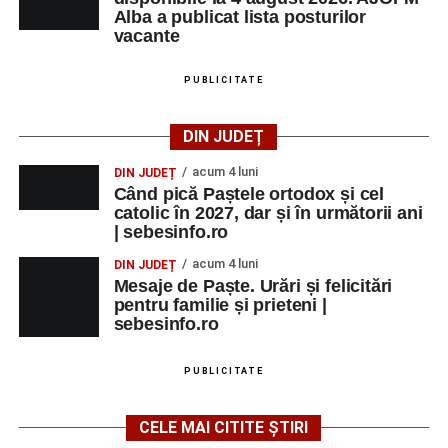
Alba a publicat lista posturilor
vacante
PUBLICITATE
DIN JUDEȚ
acum 4 luni
DIN JUDEȚ
Când pică Paștele ortodox și cel
catolic în 2027, dar și în următorii ani
| sebesinfo.ro
acum 4 luni
DIN JUDEȚ
Mesaje de Paște. Urări și felicitări
pentru familie și prieteni |
sebesinfo.ro
PUBLICITATE
CELE MAI CITITE ȘTIRI