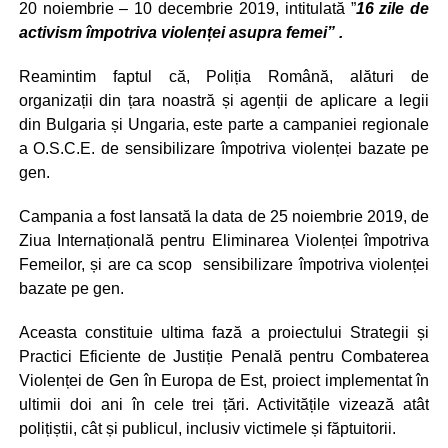
20 noiembrie – 10 decembrie 2019, intitulată ”
16 zile de
activism împotriva violenței asupra femei” .
Reamintim faptul că, Poliția Română, alături de
organizații din țara noastră și agenții de aplicare a legii
din Bulgaria și Ungaria, este parte a campaniei regionale
a O.S.C.E. de sensibilizare împotriva violenței bazate pe
gen.
Campania a fost lansată la data de 25 noiembrie 2019, de
Ziua Internațională pentru Eliminarea Violenței împotriva
Femeilor, și are ca scop sensibilizare împotriva violenței
bazate pe gen.
Aceasta constituie ultima fază a proiectului Strategii și
Practici Eficiente de Justiție Penală pentru Combaterea
Violenței de Gen în Europa de Est, proiect implementat în
ultimii doi ani în cele trei țări. Activitățile vizează atât
polițiștii, cât și publicul, inclusiv victimele și făptuitorii.