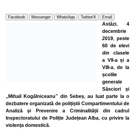
Facebook
Messenger
WhatsApp
Twitter/X
Email
Astăzi, 4
decembrie
2019, peste
60 de elevi
din clasele
a VII-a și a
VIII-a, de la
școlile
generale
Săsciori și
„Mihail Kogălniceanu” din Sebeș, au luat parte la o
dezbatere organizată de polițiștii Compartimentului de
Analiză și Prevenire a Criminalității din cadrul
Inspectoratului de Poliție Județean Alba, cu privire la
violența domestică.