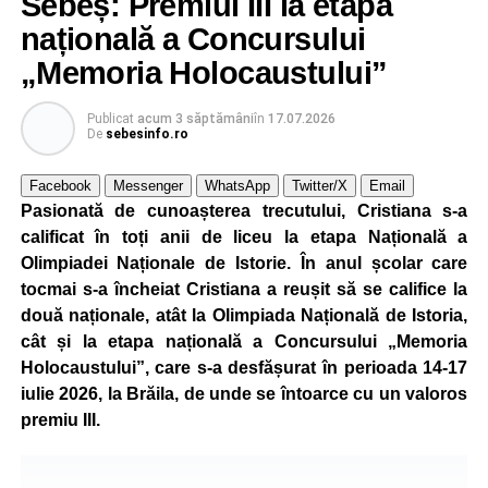
Sebeș: Premiul III la etapa
Educația rutieră a reprezentat o altă componentă a școlii
națională a Concursului
de vară, cei mici familiarizându-se cu regulile de circulație
și cu normele pe care trebuie să le respecte pentru a fi
„Memoria Holocaustului”
pietoni responsabili.
Publicat
acum 3 săptămâni
în
17.07.2026
Unul dintre cele mai apreciate momente a fost atelierul
De
sebesinfo.ro
„Vara Descoperirilor – Orientare în carieră”, unde copiii au
Facebook
Messenger
WhatsApp
Twitter/X
Email
participat la exerciții interactive menite să îi ajute să își
Pasionată de cunoașterea trecutului, Cristiana s-a
descopere calitățile, să își exprime aspirațiile și să ia
calificat în toți anii de liceu la etapa Națională a
contact cu principalele domenii de activitate și profesiile
Olimpiadei Naționale de Istorie. În anul școlar care
pe care și-ar putea dori să le urmeze în viitor.
tocmai s-a încheiat Cristiana a reușit să se califice la
Programul a inclus și activități de dexteritate manuală, în
două naționale, atât la Olimpiada Națională de Istoria,
cadrul cărora participanții au realizat desene și lucrări
cât și la etapa națională a Concursului „Memoria
artistice, precum și sesiuni de karaoke, muzică și jocuri
Holocaustului”, care s-a desfășurat în perioada 14-17
sportive, care au încurajat mișcarea și colaborarea în
iulie 2026, la Brăila, de unde se întoarce cu un valoros
echipă.
premiu III.
Școala de Vară s-a încheiat cu activitatea „Călătorie în