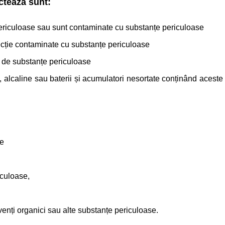
ctează sunt:
periculoase sau sunt contaminate cu substanțe periculoase
tecție contaminate cu substanțe periculoase
ut de substanțe periculoase
, alcaline sau baterii și acumulatori nesortate conținând aceste
se
iculoase,
venți organici sau alte substanțe periculoase.