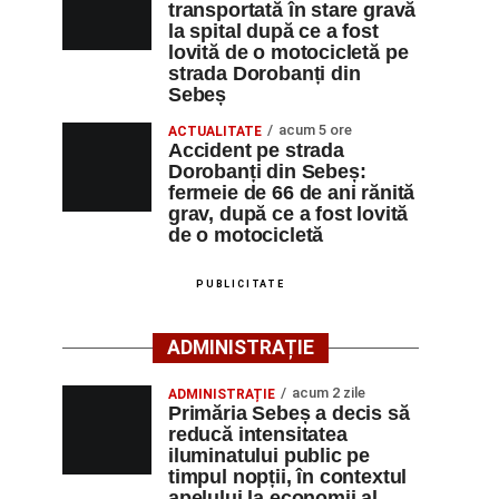
transportată în stare gravă
la spital după ce a fost
lovită de o motocicletă pe
strada Dorobanți din
Sebeș
acum 5 ore
ACTUALITATE
Accident pe strada
Dorobanți din Sebeș:
fermeie de 66 de ani rănită
grav, după ce a fost lovită
de o motocicletă
PUBLICITATE
ADMINISTRAȚIE
acum 2 zile
ADMINISTRAȚIE
Primăria Sebeș a decis să
reducă intensitatea
iluminatului public pe
timpul nopții, în contextul
apelului la economii al