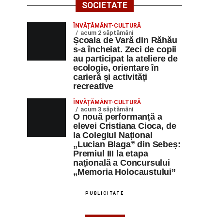
SOCIETATE
ÎNVĂȚĂMÂNT-CULTURĂ
acum 2 săptămâni
Școala de Vară din Răhău
s-a încheiat. Zeci de copii
au participat la ateliere de
ecologie, orientare în
carieră și activități
recreative
ÎNVĂȚĂMÂNT-CULTURĂ
acum 3 săptămâni
O nouă performanță a
elevei Cristiana Cioca, de
la Colegiul Național
„Lucian Blaga” din Sebeș:
Premiul III la etapa
națională a Concursului
„Memoria Holocaustului”
PUBLICITATE