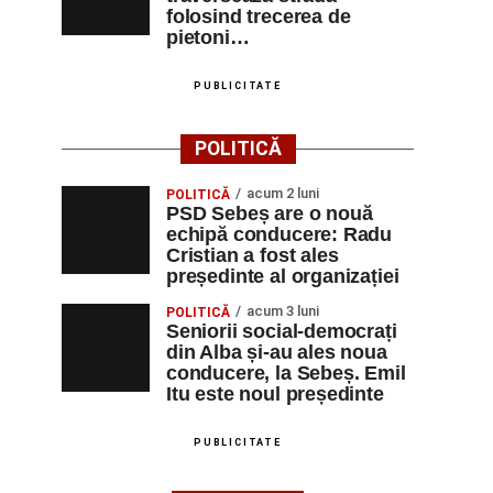
folosind trecerea de
pietoni…
PUBLICITATE
POLITICĂ
acum 2 luni
POLITICĂ
PSD Sebeș are o nouă
echipă conducere: Radu
Cristian a fost ales
președinte al organizației
acum 3 luni
POLITICĂ
Seniorii social-democrați
din Alba și-au ales noua
conducere, la Sebeș. Emil
Itu este noul președinte
PUBLICITATE