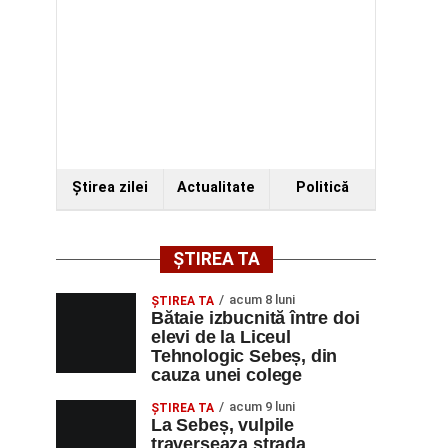
Ştirea zilei
Actualitate
Politică
ȘTIREA TA
acum 8 luni
ŞTIREA TA
Bătaie izbucnită între doi
elevi de la Liceul
Tehnologic Sebeș, din
cauza unei colege
acum 9 luni
ŞTIREA TA
La Sebeș, vulpile
traverseaza strada