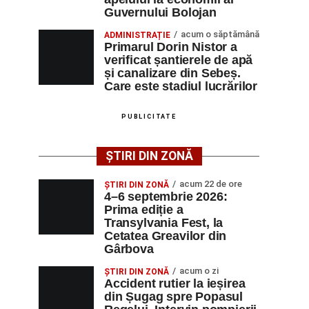
Guvernului Bolojan
acum o săptămână
ADMINISTRAȚIE
Primarul Dorin Nistor a
verificat șantierele de apă
și canalizare din Sebeș.
Care este stadiul lucrărilor
PUBLICITATE
ȘTIRI DIN ZONĂ
acum 22 de ore
ȘTIRI DIN ZONĂ
4–6 septembrie 2026:
Prima ediție a
Transylvania Fest, la
Cetatea Greavilor din
Gârbova
acum o zi
ȘTIRI DIN ZONĂ
Accident rutier la ieșirea
din Șugag spre Popasul