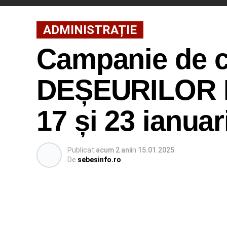
ADMINISTRAȚIE
Campanie de c
DEȘEURILOR P
17 și 23 ianua
Publicat
acum 2 ani
în
15.01.2025
De
sebesinfo.ro