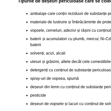
Tipurile de deșeuri periculoase care se cole
ambalaje care conțin reziduuri de substanțe 
materiale de lustruire și îmbrăcăminte de pro
vopsele, cerneluri, adezivi și rășini cu conțin
baterii și acumulatori cu plumb, mercur, Ni-Cd
baterii
solvenți, acizi, alcali
uleiuri și grăsimi, altele decât cele comestibile
detergenți cu conținut de substanțe periculoa
spray-uri de vopsea, spumă
deșeuri din lemn cu conținut de substanțe per
pesticide
deșeuri de vopsele și lacuri cu conținut de sol