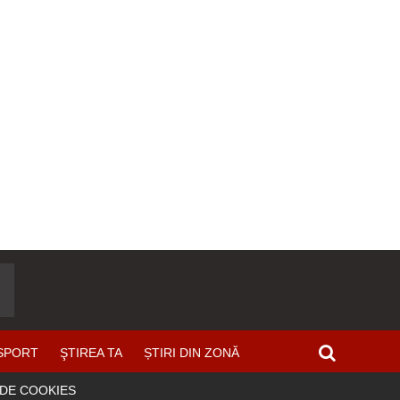
SPORT
ŞTIREA TA
ȘTIRI DIN ZONĂ
 DE COOKIES