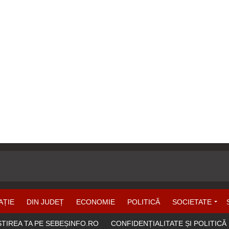
AȚIE
DIN JUDEȚ
ECONOMIE
POLITICĂ
SOCIETATE
ȘTIREA TA PE SEBEȘINFO.RO
CONFIDENȚIALITATE ȘI POLITICĂ