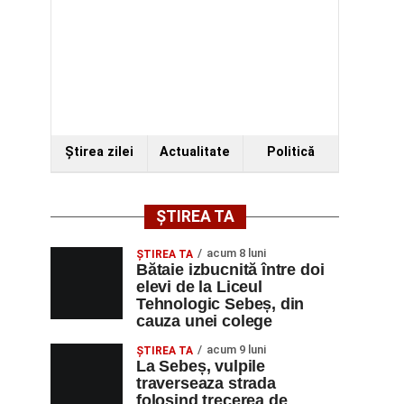
Ştirea zilei
Actualitate
Politică
ȘTIREA TA
acum 8 luni
ŞTIREA TA
Bătaie izbucnită între doi
elevi de la Liceul
Tehnologic Sebeș, din
cauza unei colege
acum 9 luni
ŞTIREA TA
La Sebeș, vulpile
traverseaza strada
folosind trecerea de