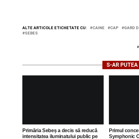
ALTE ARTICOLE ETICHETATE CU:
CAINE
CAP
GARD D
SEBES
S-AR PUTEA 
Primăria Sebeș a decis să reducă
Primul concer
intensitatea iluminatului public pe
Symphonic C