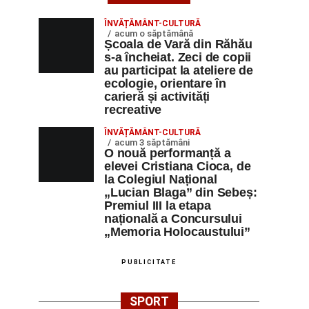
ÎNVĂȚĂMÂNT-CULTURĂ
acum o săptămână
Școala de Vară din Răhău
s-a încheiat. Zeci de copii
au participat la ateliere de
ecologie, orientare în
carieră și activități
recreative
ÎNVĂȚĂMÂNT-CULTURĂ
acum 3 săptămâni
O nouă performanță a
elevei Cristiana Cioca, de
la Colegiul Național
„Lucian Blaga” din Sebeș:
Premiul III la etapa
națională a Concursului
„Memoria Holocaustului”
PUBLICITATE
SPORT