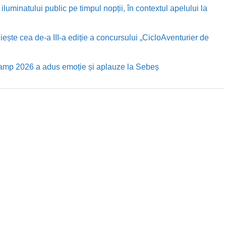
luminatului public pe timpul nopții, în contextul apelului la
te cea de-a III-a ediție a concursului „CicloAventurier de
Camp 2026 a adus emoție și aplauze la Sebeș