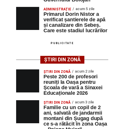
acum 5 zile
ADMINISTRAȚIE
Primarul Dorin Nistor a
verificat șantierele de apă
și canalizare din Sebeș.
Care este stadiul lucrărilor
PUBLICITATE
ȘTIRI DIN ZONĂ
acum 2 zile
ȘTIRI DIN ZONĂ
Peste 200 de profesori
reuniți la Oașa pentru
Școala de vară a Sinaxei
Educaționale 2026
acum 3 zile
ȘTIRI DIN ZONĂ
Familie cu un copil de 2
ani, salvată de jandarmii
montani din Șugag după
ce s-a rătăcit în zona Oașa