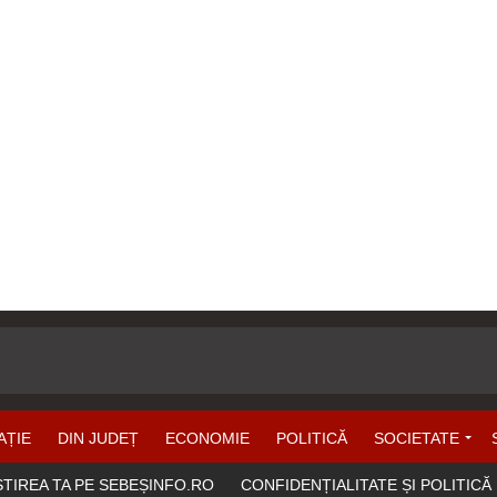
AȚIE
DIN JUDEȚ
ECONOMIE
POLITICĂ
SOCIETATE
ȘTIREA TA PE SEBEȘINFO.RO
CONFIDENȚIALITATE ȘI POLITICĂ