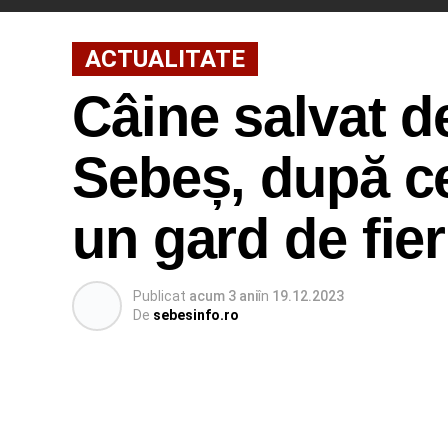
ACTUALITATE
Câine salvat de
Sebeș, după ce 
un gard de fier
Publicat
acum 3 ani
în
19.12.2023
De
sebesinfo.ro