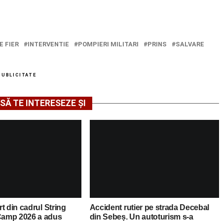
E FIER
INTERVENTIE
POMPIERI MILITARI
PRINS
SALVARE
PUBLICITATE
SĂ TE INTERESEZE ȘI
t din cadrul String
Accident rutier pe strada Decebal
amp 2026 a adus
din Sebeș. Un autoturism s-a