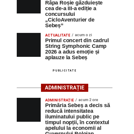
Râpa Roșie găzduiește
cea de-a III-a ediție a
concursului
„CicloAventurier de
Sebeș”
acum o zi
ACTUALITATE
Primul concert din cadrul
String Symphonic Camp
2026 a adus emoție și
aplauze la Sebeș
PUBLICITATE
ADMINISTRAȚIE
acum 2 ore
ADMINISTRAȚIE
Primăria Sebeș a decis să
reducă intensitatea
iluminatului public pe
timpul nopții, în contextul
apelului la economii al
Guvernului Bolojan