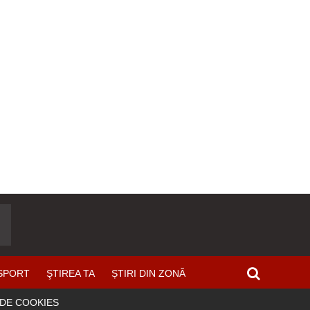
SPORT
ŞTIREA TA
ȘTIRI DIN ZONĂ
 DE COOKIES