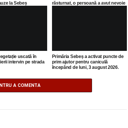
auze la Sebeș
răsturnat, o persoană a avut nevoie
de îngrijiri medicale
egetație uscată în
Primăria Sebeș a activat puncte de
rii intervin pe strada
prim ajutor pentru caniculă
începând de luni, 3 august 2026.
Lista completă a locațiilor
ENTRU A COMENTA