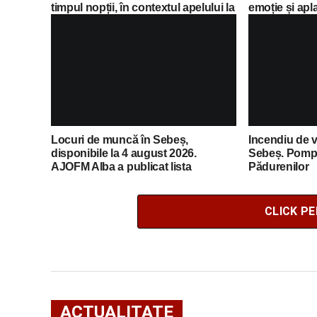
timpul nopții, în contextul apelului la
emoție și apl
economii al Guvernului Bolojan
Locuri de muncă în Sebeș,
Incendiu de v
disponibile la 4 august 2026.
Sebeș. Pompie
AJOFM Alba a publicat lista
Pădurenilor
posturilor vacante
CLICK P
ACTUALITATE