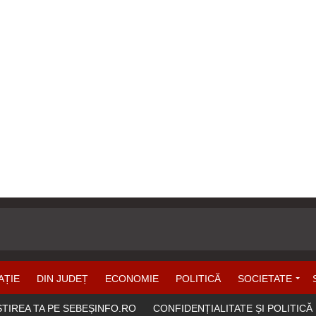
AȚIE
DIN JUDEȚ
ECONOMIE
POLITICĂ
SOCIETATE
ȘTIREA TA PE SEBEȘINFO.RO
CONFIDENȚIALITATE ȘI POLITICĂ