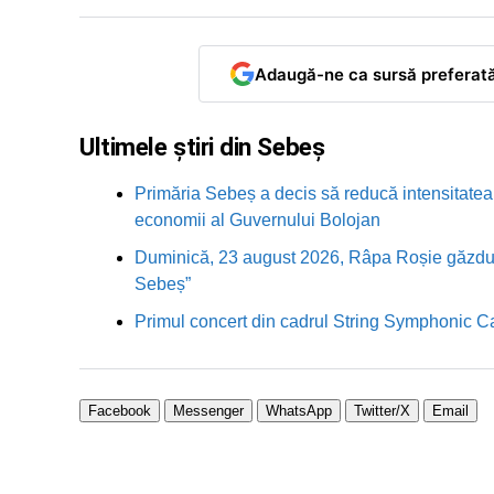
Adaugă-ne ca sursă preferat
Ultimele știri din Sebeș
Primăria Sebeș a decis să reducă intensitatea i
economii al Guvernului Bolojan
Duminică, 23 august 2026, Râpa Roșie găzduieș
Sebeș”
Primul concert din cadrul String Symphonic 
Facebook
Messenger
WhatsApp
Twitter/X
Email