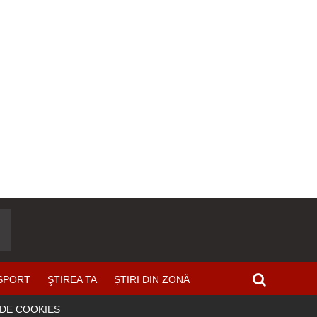
SPORT
ŞTIREA TA
ȘTIRI DIN ZONĂ
 DE COOKIES