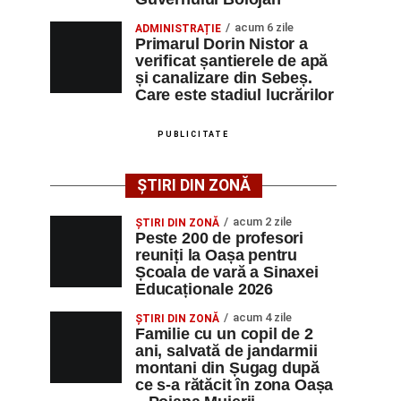
acum 6 zile
ADMINISTRAȚIE
Primarul Dorin Nistor a
verificat șantierele de apă
și canalizare din Sebeș.
Care este stadiul lucrărilor
PUBLICITATE
ȘTIRI DIN ZONĂ
acum 2 zile
ȘTIRI DIN ZONĂ
Peste 200 de profesori
reuniți la Oașa pentru
Școala de vară a Sinaxei
Educaționale 2026
acum 4 zile
ȘTIRI DIN ZONĂ
Familie cu un copil de 2
ani, salvată de jandarmii
montani din Șugag după
ce s-a rătăcit în zona Oașa