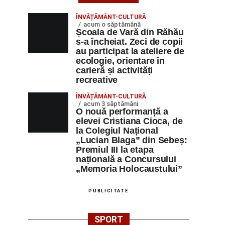
ÎNVĂȚĂMÂNT-CULTURĂ
acum o săptămână
Școala de Vară din Răhău
s-a încheiat. Zeci de copii
au participat la ateliere de
ecologie, orientare în
carieră și activități
recreative
ÎNVĂȚĂMÂNT-CULTURĂ
acum 3 săptămâni
O nouă performanță a
elevei Cristiana Cioca, de
la Colegiul Național
„Lucian Blaga” din Sebeș:
Premiul III la etapa
națională a Concursului
„Memoria Holocaustului”
PUBLICITATE
SPORT