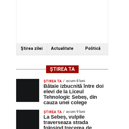
Ştirea zilei
Actualitate
Politică
ȘTIREA TA
acum 8 luni
ŞTIREA TA
Bătaie izbucnită între doi
elevi de la Liceul
Tehnologic Sebeș, din
cauza unei colege
acum 9 luni
ŞTIREA TA
La Sebeș, vulpile
traverseaza strada
folosind trecerea de