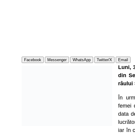
Facebook
Messenger
WhatsApp
Twitter/X
Email
Luni, 
din Se
râului
În urm
femei 
data d
lucrăto
iar în 