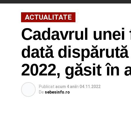
ACTUALITATE
Cadavrul unei 
dată dispărută
2022, găsit în 
Publicat
acum 4 ani
în
04.11.2022
De
sebesinfo.ro