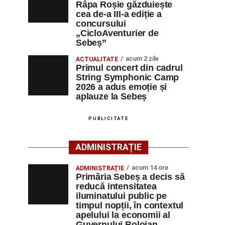
Râpa Roșie găzduiește
cea de-a III-a ediție a
concursului
„CicloAventurier de
Sebeș”
acum 2 zile
ACTUALITATE
Primul concert din cadrul
String Symphonic Camp
2026 a adus emoție și
aplauze la Sebeș
PUBLICITATE
ADMINISTRAȚIE
acum 14 ore
ADMINISTRAȚIE
Primăria Sebeș a decis să
reducă intensitatea
iluminatului public pe
timpul nopții, în contextul
apelului la economii al
Guvernului Bolojan