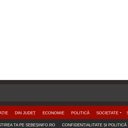
AȚIE
DIN JUDEȚ
ECONOMIE
POLITICĂ
SOCIETATE
ȘTIREA TA PE SEBEȘINFO.RO
CONFIDENȚIALITATE ȘI POLITICĂ