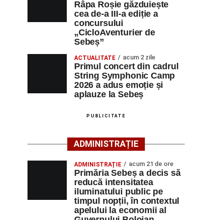
Râpa Roșie găzduiește
cea de-a III-a ediție a
concursului
„CicloAventurier de
Sebeș”
acum 2 zile
ACTUALITATE
Primul concert din cadrul
String Symphonic Camp
2026 a adus emoție și
aplauze la Sebeș
PUBLICITATE
ADMINISTRAȚIE
acum 21 de ore
ADMINISTRAȚIE
Primăria Sebeș a decis să
reducă intensitatea
iluminatului public pe
timpul nopții, în contextul
apelului la economii al
Guvernului Bolojan