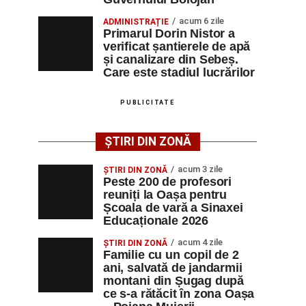
acum 6 zile
ADMINISTRAȚIE
Primarul Dorin Nistor a
verificat șantierele de apă
și canalizare din Sebeș.
Care este stadiul lucrărilor
PUBLICITATE
ȘTIRI DIN ZONĂ
acum 3 zile
ȘTIRI DIN ZONĂ
Peste 200 de profesori
reuniți la Oașa pentru
Școala de vară a Sinaxei
Educaționale 2026
acum 4 zile
ȘTIRI DIN ZONĂ
Familie cu un copil de 2
ani, salvată de jandarmii
montani din Șugag după
ce s-a rătăcit în zona Oașa