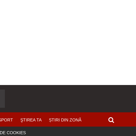
SPORT
ŞTIREA TA
ȘTIRI DIN ZONĂ
 DE COOKIES