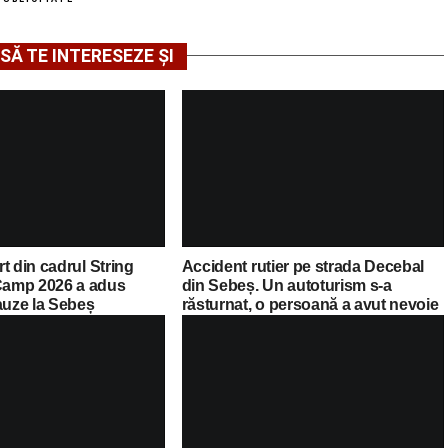
SĂ TE INTERESEZE ȘI
t din cadrul String
Accident rutier pe strada Decebal
amp 2026 a adus
din Sebeș. Un autoturism s-a
auze la Sebeș
răsturnat, o persoană a avut nevoie
de îngrijiri medicale