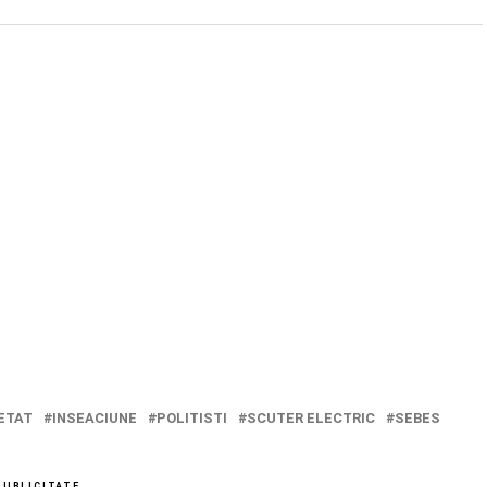
ETAT
INSEACIUNE
POLITISTI
SCUTER ELECTRIC
SEBES
PUBLICITATE