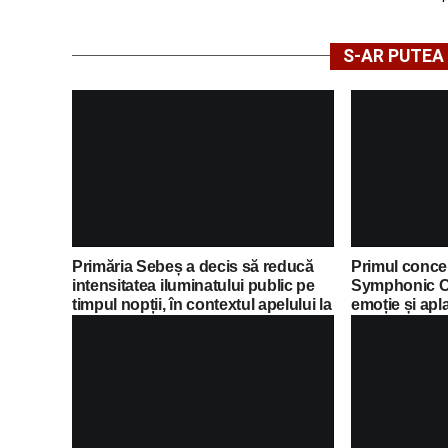
S-AR PUTEA 
Primăria Sebeș a decis să reducă
Primul concer
intensitatea iluminatului public pe
Symphonic C
timpul nopții, în contextul apelului la
emoție și apl
economii al Guvernului Bolojan