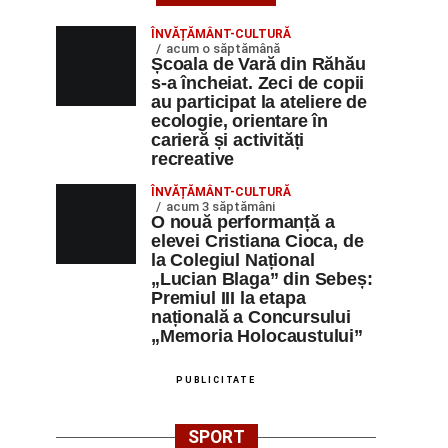
ÎNVĂȚĂMÂNT-CULTURĂ
acum o săptămână
Școala de Vară din Răhău
s-a încheiat. Zeci de copii
au participat la ateliere de
ecologie, orientare în
carieră și activități
recreative
ÎNVĂȚĂMÂNT-CULTURĂ
acum 3 săptămâni
O nouă performanță a
elevei Cristiana Cioca, de
la Colegiul Național
„Lucian Blaga” din Sebeș:
Premiul III la etapa
națională a Concursului
„Memoria Holocaustului”
PUBLICITATE
SPORT