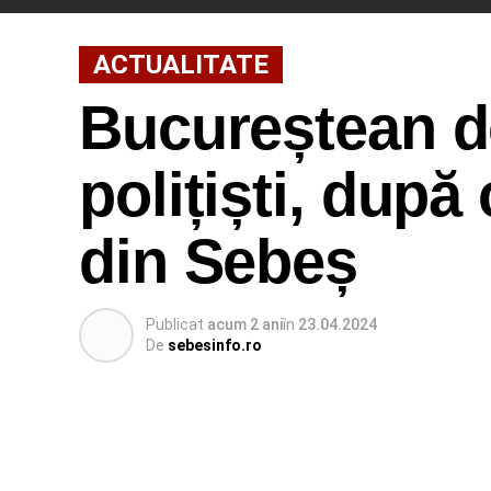
ACTUALITATE
Bucureștean de
polițiști, după
din Sebeș
Publicat
acum 2 ani
în
23.04.2024
De
sebesinfo.ro