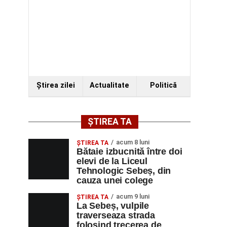
Ştirea zilei
Actualitate
Politică
ȘTIREA TA
acum 8 luni
ŞTIREA TA
Bătaie izbucnită între doi
elevi de la Liceul
Tehnologic Sebeș, din
cauza unei colege
acum 9 luni
ŞTIREA TA
La Sebeș, vulpile
traverseaza strada
folosind trecerea de