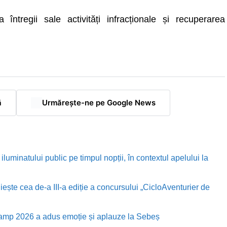
a întregii sale activități infracționale și recuperarea
ă
Urmărește-ne pe Google News
luminatului public pe timpul nopții, în contextul apelului la
te cea de-a III-a ediție a concursului „CicloAventurier de
Camp 2026 a adus emoție și aplauze la Sebeș