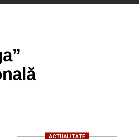
ga”
onală
ACTUALITATE