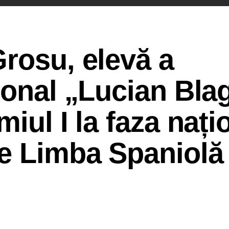
rosu, elevă a
ional „Lucian Bla
iul I la faza nați
de Limba Spaniolă