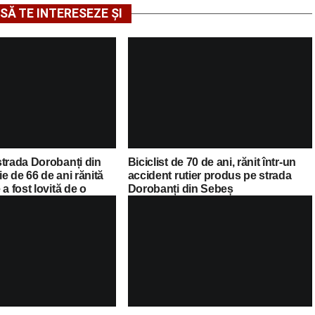
SĂ TE INTERESEZE ȘI
strada Dorobanți din
Biciclist de 70 de ani, rănit într-un
e de 66 de ani rănită
accident rutier produs pe strada
a fost lovită de o
Dorobanți din Sebeș