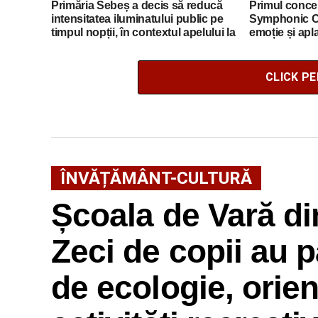
Primăria Sebeș a decis să reducă
Primul concer
intensitatea iluminatului public pe
Symphonic C
timpul nopții, în contextul apelului la
emoție și apl
economii al Guvernului Bolojan
CLICK P
ÎNVĂȚĂMÂNT-CULTURĂ
Școala de Vară di
Zeci de copii au pa
de ecologie, orien