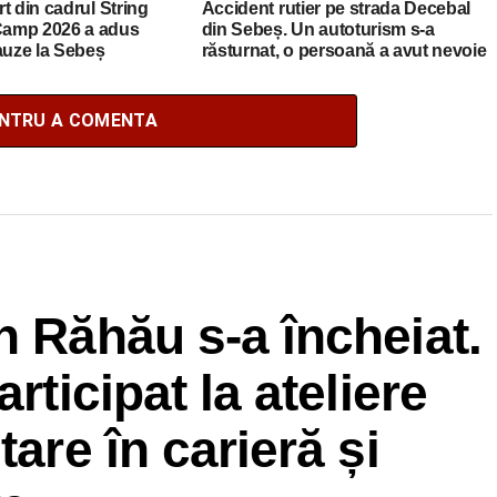
t din cadrul String
Accident rutier pe strada Decebal
amp 2026 a adus
din Sebeș. Un autoturism s-a
auze la Sebeș
răsturnat, o persoană a avut nevoie
de îngrijiri medicale
ENTRU A COMENTA
n Răhău s-a încheiat.
rticipat la ateliere
tare în carieră și