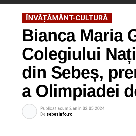
ÎNVĂȚĂMÂNT-CULTURĂ
Bianca Maria G
Colegiului Naț
din Sebeș, prem
a Olimpiadei 
Publicat
acum 2 ani
în
02.05.2024
De
sebesinfo.ro