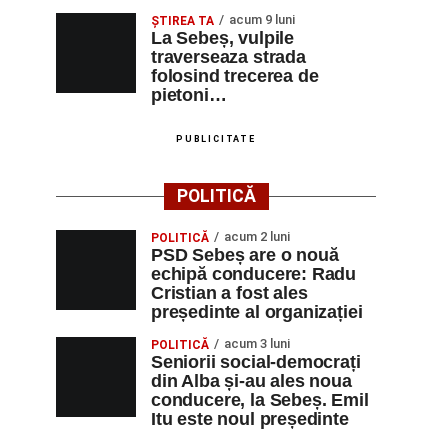
acum 9 luni
ŞTIREA TA
La Sebeș, vulpile
traverseaza strada
folosind trecerea de
pietoni…
PUBLICITATE
POLITICĂ
acum 2 luni
POLITICĂ
PSD Sebeș are o nouă
echipă conducere: Radu
Cristian a fost ales
președinte al organizației
acum 3 luni
POLITICĂ
Seniorii social-democrați
din Alba și-au ales noua
conducere, la Sebeș. Emil
Itu este noul președinte