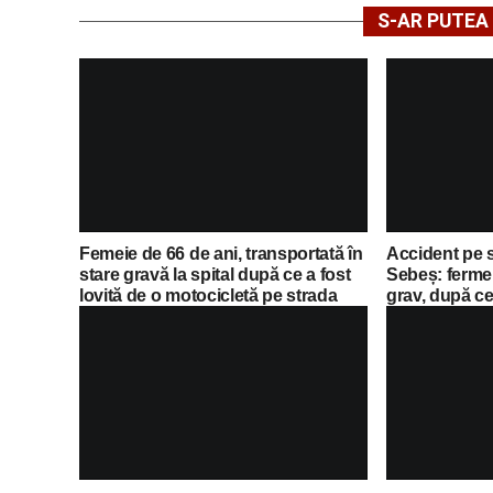
S-AR PUTEA 
Femeie de 66 de ani, transportată în
Accident pe 
stare gravă la spital după ce a fost
Sebeș: fermei
lovită de o motocicletă pe strada
grav, după ce 
Dorobanți din Sebeș
motocicletă