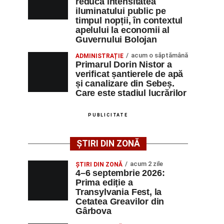
reducă intensitatea
iluminatului public pe
timpul nopții, în contextul
apelului la economii al
Guvernului Bolojan
acum o săptămână
ADMINISTRAȚIE
Primarul Dorin Nistor a
verificat șantierele de apă
și canalizare din Sebeș.
Care este stadiul lucrărilor
PUBLICITATE
ȘTIRI DIN ZONĂ
acum 2 zile
ȘTIRI DIN ZONĂ
4–6 septembrie 2026:
Prima ediție a
Transylvania Fest, la
Cetatea Greavilor din
Gârbova