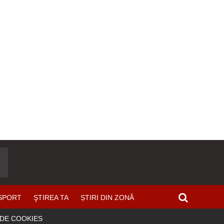
SPORT
ŞTIREA TA
ȘTIRI DIN ZONĂ
 DE COOKIES