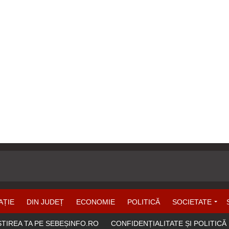
AȚIE
DIN JUDEȚ
ECONOMIE
POLITICĂ
SOCIETATE
ȘTIREA TA PE SEBEȘINFO.RO
CONFIDENȚIALITATE ȘI POLITICĂ