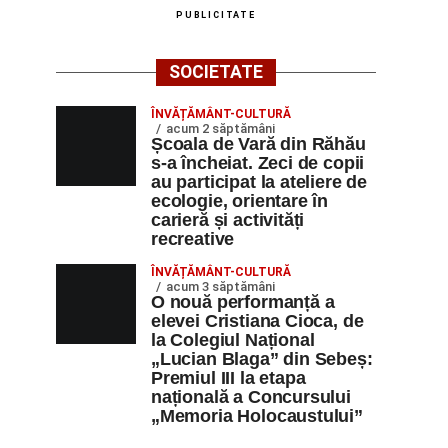
PUBLICITATE
SOCIETATE
ÎNVĂȚĂMÂNT-CULTURĂ
acum 2 săptămâni
Școala de Vară din Răhău
s-a încheiat. Zeci de copii
au participat la ateliere de
ecologie, orientare în
carieră și activități
recreative
ÎNVĂȚĂMÂNT-CULTURĂ
acum 3 săptămâni
O nouă performanță a
elevei Cristiana Cioca, de
la Colegiul Național
„Lucian Blaga” din Sebeș:
Premiul III la etapa
națională a Concursului
„Memoria Holocaustului”