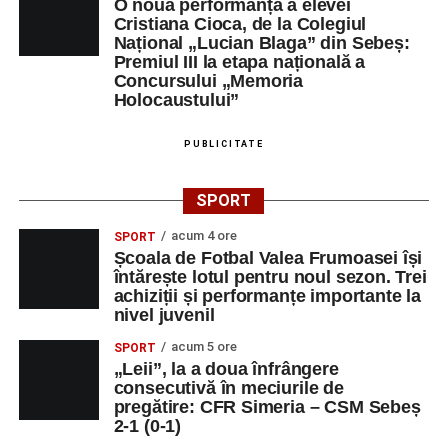
O nouă performanță a elevei
Cristiana Cioca, de la Colegiul
Național „Lucian Blaga” din Sebeș:
Premiul III la etapa națională a
Concursului „Memoria
Holocaustului”
PUBLICITATE
SPORT
acum 4 ore
SPORT
Școala de Fotbal Valea Frumoasei își
întărește lotul pentru noul sezon. Trei
achiziții și performanțe importante la
nivel juvenil
acum 5 ore
SPORT
„Leii”, la a doua înfrângere
consecutivă în meciurile de
pregătire: CFR Simeria – CSM Sebeș
2-1 (0-1)