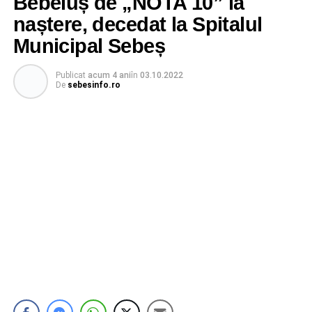
Bebeluș de „NOTA 10” la
naștere, decedat la Spitalul
Municipal Sebeș
Publicat
acum 4 ani
în
03.10.2022
De
sebesinfo.ro