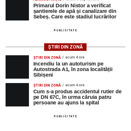
Primarul Dorin Nistor a verificat
șantierele de apă și canalizare din
Sebeș. Care este stadiul lucrărilor
Adaugă-ne ca sursă preferată
PUBLICITATE
Urmărește-ne pe Google News
ȘTIRI DIN ZONĂ
Ultimele știri din Sebeș
acum 4 ore
ȘTIRI DIN ZONĂ
Incendiu la un autoturism pe
Incendiu la un autoturism pe Autostrada A1, în zona
Autostrada A1, în zona localității
Sibișeni
localității Sibișeni
acum 4 ore
Școala de Fotbal Valea Frumoasei își întărește
ȘTIRI DIN ZONĂ
Cum s-a produs accidentul rutier de
lotul pentru noul sezon. Trei achiziții și performanțe
pe DN 67C, în urma căruia patru
importante la nivel juvenil
persoane au ajuns la spital
Cum s-a produs accidentul rutier de pe DN 67C, în
urma căruia patru persoane au ajuns la spital
PUBLICITATE