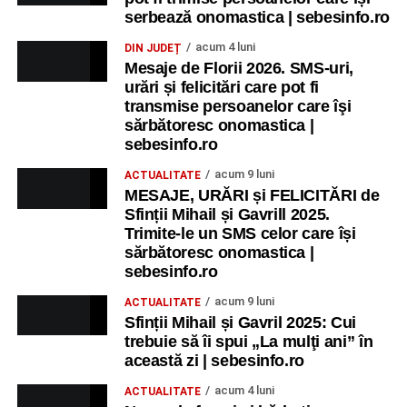
serbează onomastica | sebesinfo.ro
acum 4 luni
DIN JUDEȚ
Mesaje de Florii 2026. SMS-uri,
urări și felicitări care pot fi
transmise persoanelor care îşi
sărbătoresc onomastica |
sebesinfo.ro
acum 9 luni
ACTUALITATE
MESAJE, URĂRI și FELICITĂRI de
Sfinții Mihail și Gavrill 2025.
Trimite-le un SMS celor care își
sărbătoresc onomastica |
sebesinfo.ro
acum 9 luni
ACTUALITATE
Sfinții Mihail și Gavril 2025: Cui
trebuie să îi spui „La mulţi ani” în
această zi | sebesinfo.ro
acum 4 luni
ACTUALITATE