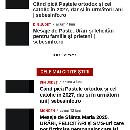
Când pică Paștele ortodox și cel
catolic în 2027, dar și în următorii ani
| sebesinfo.ro
acum 4 luni
DIN JUDEȚ
Mesaje de Paște. Urări și felicitări
pentru familie și prieteni |
sebesinfo.ro
PUBLICITATE
CELE MAI CITITE ȘTIRI
acum 4 luni
DIN JUDEȚ
Când pică Paștele ortodox și cel
catolic în 2027, dar și în următorii
ani | sebesinfo.ro
acum 12 luni
MONDEN
Mesaje de Sfânta Maria 2025.
URĂRI, FELICITĂRI și SMS-uri care
pot fi trimise persoanelor care își