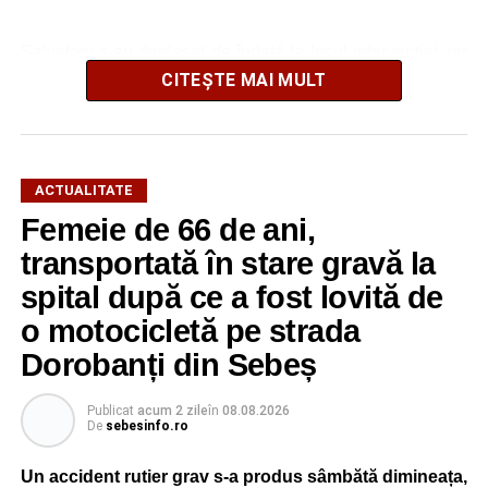
Salvatorii s-au deplasat de îndată la locul intervenției, iar
după o operațiune de scurtă durată au reușit să extragă
CITEȘTE MAI MULT
animalul în siguranță. Cățelul a fost scos teafăr și
nevătămat, spre bucuria celor care au asistat la
intervenție.
ACTUALITATE
Pentru pompierii din Sebeș, fiecare misiune este
Femeie de 66 de ani,
importantă, indiferent dacă este vorba despre salvarea
transportată în stare gravă la
unei persoane sau a unui animal.
spital după ce a fost lovită de
„Pentru noi, fiecare viață contează!”
, au transmis
o motocicletă pe strada
reprezentanții ISU Alba.
Dorobanți din Sebeș
Publicat
acum 2 zile
în
08.08.2026
Adaugă-ne ca sursă preferată
De
sebesinfo.ro
Un accident rutier grav s-a produs sâmbătă dimineața,
Urmărește-ne pe Google News