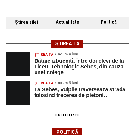
Ştirea zilei
Actualitate
Politică
ȘTIREA TA
acum 8 luni
ŞTIREA TA
Bătaie izbucnită între doi elevi de la
Liceul Tehnologic Sebeș, din cauza
unei colege
acum 9 luni
ŞTIREA TA
La Sebeș, vulpile traverseaza strada
folosind trecerea de pietoni…
PUBLICITATE
POLITICĂ