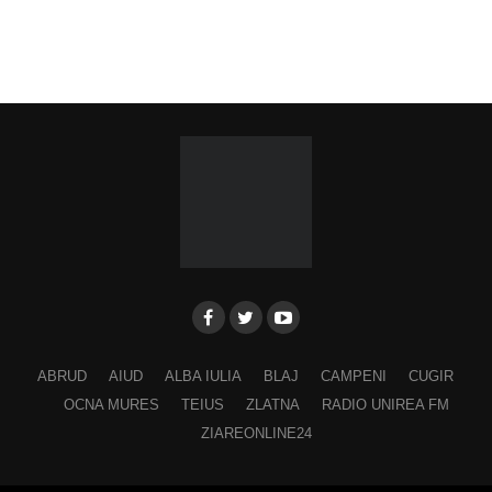
ABRUD
AIUD
ALBA IULIA
BLAJ
CAMPENI
CUGIR
OCNA MURES
TEIUS
ZLATNA
RADIO UNIREA FM
ZIAREONLINE24