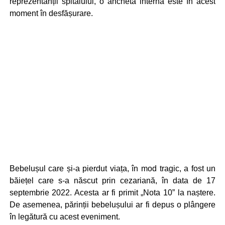
reprezentanții spitalului, o anchetă internă este în acest
moment în desfășurare.
Bebelușul care și-a pierdut viața, în mod tragic, a fost un
băiețel care s-a născut prin cezariană, în data de 17
septembrie 2022. Acesta ar fi primit „Nota 10” la naștere.
De asemenea, părinții bebelușului ar fi depus o plângere
în legătură cu acest eveniment.