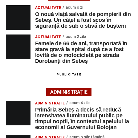
rutier soldat cu victime.
acum o zi
ACTUALITATE
O nouă viață salvată de pompierii din
Sebeș. Un cățel a fost scos în
La fața locului s-au deplasat polițiștii rutieri, care au
siguranță de sub o stivă de bușteni
stabilit că un bărbat de 53 de ani, din Sebeș, conducea o
motocicletă pe direcția Daia Română – Sebeș. Acesta ar
acum 2 zile
ACTUALITATE
fi surprins și accidentat o femeie de 66 de ani, din Sebeș,
Femeie de 66 de ani, transportată în
stare gravă la spital după ce a fost
care traversa strada printr-un loc nepermis.
lovită de o motocicletă pe strada
Dorobanți din Sebeș
În urma impactului, femeia a suferit leziuni corporale
grave și a fost transportată la spital pentru acordarea de
PUBLICITATE
îngrijiri medicale de specialitate.
ADMINISTRAȚIE
Motociclistul a fost testat cu aparatul etilotest, rezultatul
fiind negativ.
acum 4 zile
ADMINISTRAȚIE
Primăria Sebeș a decis să reducă
Polițiștii continuă cercetările pentru stabilirea tuturor
intensitatea iluminatului public pe
împrejurărilor în care s-a produs accidentul, în cadrul unui
timpul nopții, în contextul apelului la
economii al Guvernului Bolojan
dosar penal întocmit pentru săvârșirea infracțiunii de
vătămare corporală din culpă.
acum o săptămână
ADMINISTRAȚIE