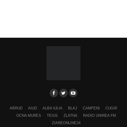
ABRUD
AIUD
ALBA IULIA
BLAJ
CAMPENI
CUGIR
OCNA MURES
TEIUS
ZLATNA
RADIO UNIREA FM
ZIAREONLINE24