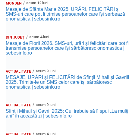
acum 12 luni
MONDEN
Mesaje de Sfânta Maria 2025. URĂRI, FELICITĂRI și
SMS-uri care pot fi trimise persoanelor care își serbează
onomastica | sebesinfo.ro
acum 4 luni
DIN JUDEȚ
Mesaje de Florii 2026. SMS-uri, urări și felicitări care pot fi
transmise persoanelor care îşi sărbătoresc onomastica |
sebesinfo.ro
acum 9 luni
ACTUALITATE
MESAJE, URĂRI și FELICITĂRI de Sfinții Mihail și Gavrill
2025. Trimite-le un SMS celor care își sărbătoresc
onomastica | sebesinfo.ro
acum 9 luni
ACTUALITATE
Sfinții Mihail și Gavril 2025: Cui trebuie să îi spui „La mulţi
ani” în această zi | sebesinfo.ro
acum 4 luni
ACTUALITATE