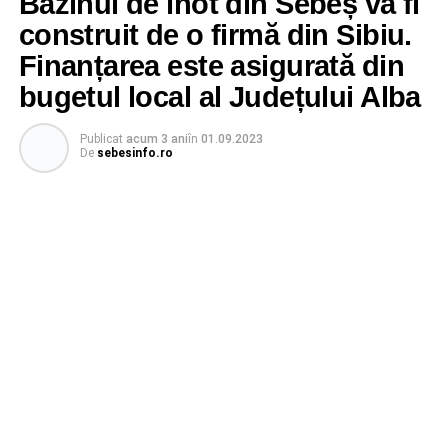
Bazinul de înot din Sebeș va fi
construit de o firmă din Sibiu.
Finanțarea este asigurată din
bugetul local al Județului Alba
Publicat
acum 3 ani
în
01.09.2023
De
sebesinfo.ro