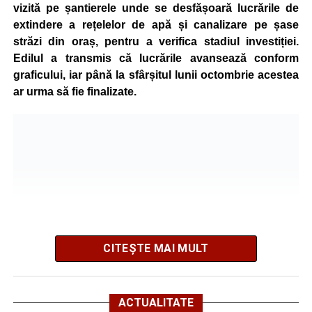
vizită pe șantierele unde se desfășoară lucrările de
Administrația locală subliniază că decizia are caracter
extindere a rețelelor de apă și canalizare pe șase
temporar și este adoptată în contextul actualei situații
străzi din oraș, pentru a verifica stadiul investiției.
energetice din România, în condițiile în care autoritățile
Edilul a transmis că lucrările avansează conform
centrale au cerut instituțiilor publice să adopte măsuri
graficului, iar până la sfârșitul lunii octombrie acestea
pentru reducerea cheltuielilor și a consumului de energie,
ar urma să fie finalizate.
în cadrul politicilor de eficientizare promovate de
Guvernul condus de Ilie Bolojan.
Noul program de iluminat se aplică pe zeci de străzi din
municipiul Sebeș, precum și în localitățile aparținătoare
Petrești, Lancrăm și Răhău.
Lista străzilor pe care se aplică
noile setări ale programului de
CITEȘTE MAI MULT
iluminat:
SEBEȘ –
1848, 1907, 24 Ianuarie, 8 Aprilie, Alunului,
Potrivit informațiilor prezentate de primarul Dorin Nistor,
ACTUALITATE
Avram Iancu, Barbu Ștefănescu Delavrancea, Bistrei,