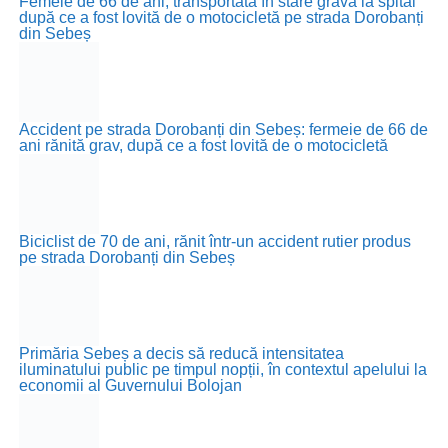
Femeie de 66 de ani, transportată în stare gravă la spital
după ce a fost lovită de o motocicletă pe strada Dorobanți
din Sebeș
Accident pe strada Dorobanți din Sebeș: fermeie de 66 de
ani rănită grav, după ce a fost lovită de o motocicletă
Biciclist de 70 de ani, rănit într-un accident rutier produs
pe strada Dorobanți din Sebeș
Primăria Sebeș a decis să reducă intensitatea
iluminatului public pe timpul nopții, în contextul apelului la
economii al Guvernului Bolojan