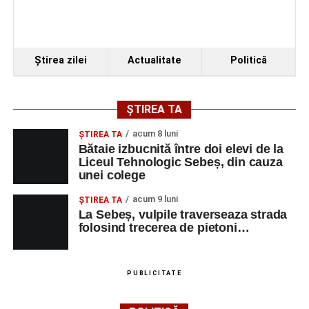
Ştirea zilei
Actualitate
Politică
ȘTIREA TA
acum 8 luni
ŞTIREA TA
Bătaie izbucnită între doi elevi de la
Liceul Tehnologic Sebeș, din cauza
unei colege
acum 9 luni
ŞTIREA TA
La Sebeș, vulpile traverseaza strada
folosind trecerea de pietoni…
PUBLICITATE