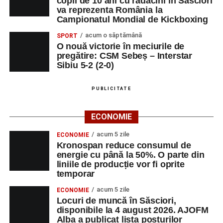
copil de 10 ani cu rădăcini în Săsciori
va reprezenta România la
Campionatul Mondial de Kickboxing
acum o săptămână
SPORT
O nouă victorie în meciurile de
pregătire: CSM Sebeș – Interstar
Sibiu 5-2 (2-0)
PUBLICITATE
ECONOMIE
acum 5 zile
ECONOMIE
Kronospan reduce consumul de
energie cu până la 50%. O parte din
liniile de producție vor fi oprite
temporar
acum 5 zile
ECONOMIE
Locuri de muncă în Săsciori,
disponibile la 4 august 2026. AJOFM
Alba a publicat lista posturilor