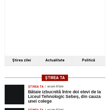
Ştirea zilei
Actualitate
Politică
ȘTIREA TA
acum 8 luni
ŞTIREA TA
Bătaie izbucnită între doi elevi de la
Liceul Tehnologic Sebeș, din cauza
unei colege
acum 9 luni
ŞTIREA TA