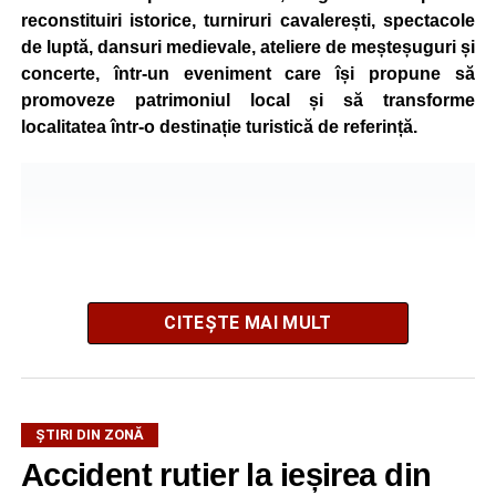
reconstituiri istorice, turniruri cavalerești, spectacole
de luptă, dansuri medievale, ateliere de meșteșuguri și
concerte, într-un eveniment care își propune să
promoveze patrimoniul local și să transforme
localitatea într-o destinație turistică de referință.
CITEȘTE MAI MULT
ȘTIRI DIN ZONĂ
Festivalul este organizat de
Asociația AGORA – Născuți
Accident rutier la ieșirea din
Liberi
, în parteneriat cu
Primăria Comunei Gârbova
și