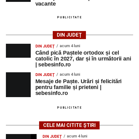
vacante
PUBLICITATE
DIN JUDEȚ
acum 4 luni
DIN JUDEȚ
Când pică Paștele ortodox și cel
catolic în 2027, dar și în următorii ani
| sebesinfo.ro
acum 4 luni
DIN JUDEȚ
Mesaje de Paște. Urări și felicitări
pentru familie și prieteni |
sebesinfo.ro
PUBLICITATE
CELE MAI CITITE ȘTIRI
acum 4 luni
DIN JUDEȚ