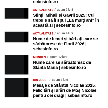
sebesinfo.ro
acum 9 luni
ACTUALITATE
Sfinții Mihail și Gavril 2025: Cui
trebuie să îi spui „La mulţi ani” în
această zi | sebesinfo.ro
acum 4 luni
ACTUALITATE
Nume de femei și bărbați care se
sărbătoresc de Florii 2026 |
sebesinfo.ro
acum 12 luni
MONDEN
Nume care se sărbătoresc de
Sfânta Maria | sebesinfo.ro
acum 8 luni
DIN JUDEȚ
Mesaje de Sfântul Nicolae 2025.
Felicitări și urări de Moș Nicolae
pentru cei dragi | sebesinfo.ro