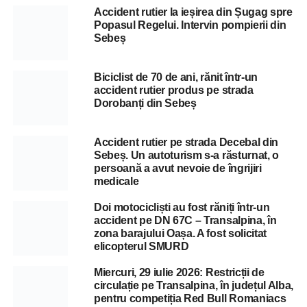
Accident rutier la ieșirea din Șugag spre
Popasul Regelui. Intervin pompierii din
Sebeș
Biciclist de 70 de ani, rănit într-un
accident rutier produs pe strada
Dorobanți din Sebeș
Accident rutier pe strada Decebal din
Sebeș. Un autoturism s-a răsturnat, o
persoană a avut nevoie de îngrijiri
medicale
Doi motocicliști au fost răniți într-un
accident pe DN 67C – Transalpina, în
zona barajului Oașa. A fost solicitat
elicopterul SMURD
Miercuri, 29 iulie 2026: Restricții de
circulație pe Transalpina, în județul Alba,
pentru competiția Red Bull Romaniacs