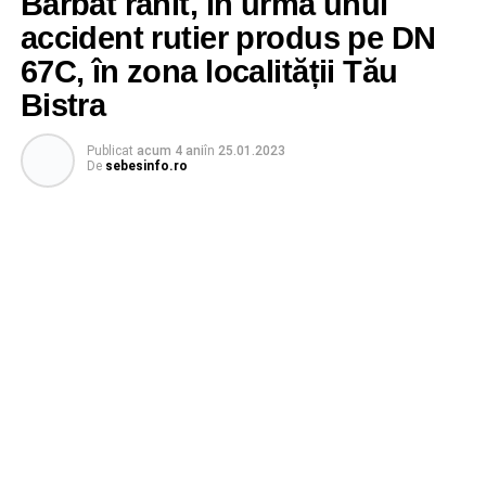
Bărbat rănit, în urma unui
accident rutier produs pe DN
67C, în zona localității Tău
Bistra
Publicat
acum 4 ani
în
25.01.2023
De
sebesinfo.ro