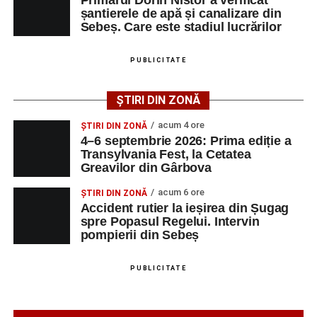
produs pe strada Dorobanți din Sebeș
șantierele de apă și canalizare din
Intrarea este liberă pe întreaga durată a evenimentului.
Sebeș. Care este stadiul lucrărilor
PUBLICITATE
Adaugă-ne ca sursă preferată
ȘTIRI DIN ZONĂ
Urmărește-ne pe Google News
acum 4 ore
ȘTIRI DIN ZONĂ
4–6 septembrie 2026: Prima ediție a
Transylvania Fest, la Cetatea
Ultimele știri din Sebeș
Greavilor din Gârbova
4–6 septembrie 2026: Prima ediție a Transylvania
acum 6 ore
ȘTIRI DIN ZONĂ
Fest, la Cetatea Greavilor din Gârbova
Accident rutier la ieșirea din Șugag
spre Popasul Regelui. Intervin
Accident rutier la ieșirea din Șugag spre Popasul
pompierii din Sebeș
Regelui. Intervin pompierii din Sebeș
Biciclist de 70 de ani, rănit într-un accident rutier
PUBLICITATE
produs pe strada Dorobanți din Sebeș