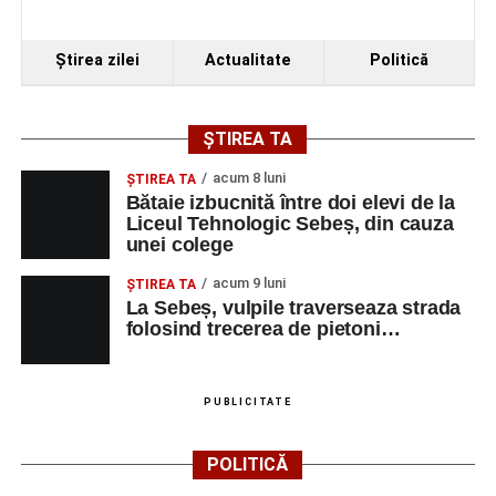
Ştirea zilei
Actualitate
Politică
ȘTIREA TA
acum 8 luni
ŞTIREA TA
Bătaie izbucnită între doi elevi de la
Liceul Tehnologic Sebeș, din cauza
unei colege
acum 9 luni
ŞTIREA TA
La Sebeș, vulpile traverseaza strada
folosind trecerea de pietoni…
PUBLICITATE
POLITICĂ