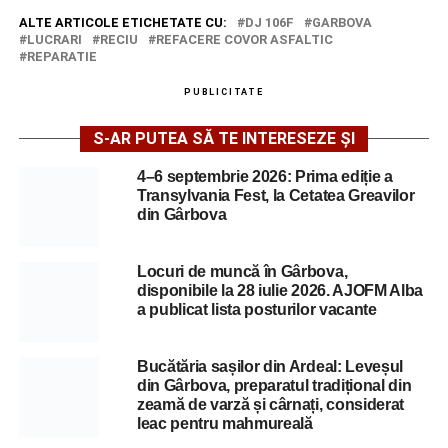
ALTE ARTICOLE ETICHETATE CU:
DJ 106F
GARBOVA
LUCRARI
RECIU
REFACERE COVOR ASFALTIC
REPARATIE
PUBLICITATE
S-AR PUTEA SĂ TE INTERESEZE ȘI
4–6 septembrie 2026: Prima ediție a
Transylvania Fest, la Cetatea Greavilor
din Gârbova
Locuri de muncă în Gârbova,
disponibile la 28 iulie 2026. AJOFM Alba
a publicat lista posturilor vacante
Bucătăria sașilor din Ardeal: Leveșul
din Gârbova, preparatul tradițional din
zeamă de varză și cârnați, considerat
leac pentru mahmureală