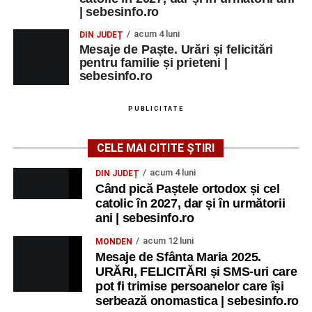
| sebesinfo.ro
acum 4 luni
DIN JUDEȚ
Mesaje de Paște. Urări și felicitări
pentru familie și prieteni |
sebesinfo.ro
PUBLICITATE
CELE MAI CITITE ȘTIRI
acum 4 luni
DIN JUDEȚ
Când pică Paștele ortodox și cel
catolic în 2027, dar și în următorii
ani | sebesinfo.ro
acum 12 luni
MONDEN
Mesaje de Sfânta Maria 2025.
URĂRI, FELICITĂRI și SMS-uri care
pot fi trimise persoanelor care își
serbează onomastica | sebesinfo.ro