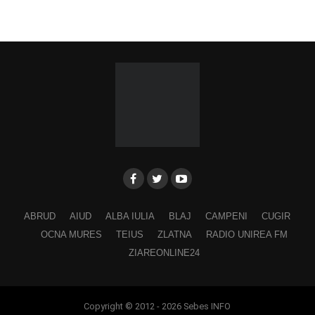
ABRUD
AIUD
ALBA IULIA
BLAJ
CAMPENI
CUGIR
OCNA MURES
TEIUS
ZLATNA
RADIO UNIREA FM
ZIAREONLINE24
Copyright © 2012 - 2026 Sebes INFO