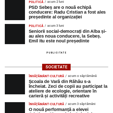
acum 2 luni
POLITICĂ
PSD Sebeș are o nouă echipă
conducere: Radu Cristian a fost ales
președinte al organizației
acum 3 luni
POLITICĂ
Seniorii social-democrați din Alba și-
au ales noua conducere, la Sebeș.
Emil Itu este noul președinte
PUBLICITATE
SOCIETATE
acum o săptămână
ÎNVĂȚĂMÂNT-CULTURĂ
Școala de Vară din Răhău s-a
încheiat. Zeci de copii au participat la
ateliere de ecologie, orientare în
carieră și activități recreative
acum 3 săptămâni
ÎNVĂȚĂMÂNT-CULTURĂ
O nouă performanță a elevei