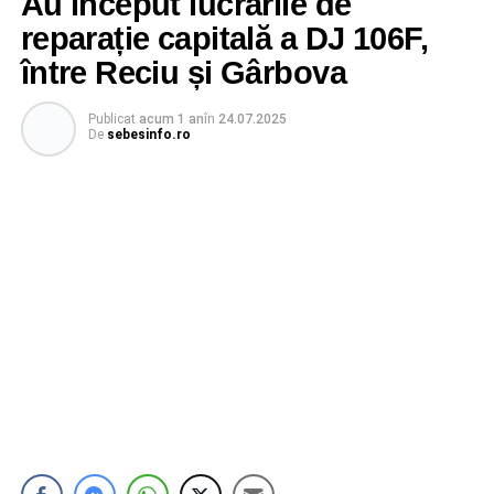
Au început lucrările de
reparație capitală a DJ 106F,
între Reciu și Gârbova
Publicat
acum 1 an
în
24.07.2025
De
sebesinfo.ro