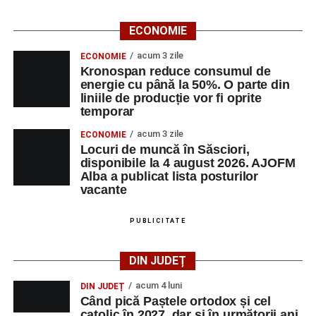
ECONOMIE
acum 3 zile
ECONOMIE
Kronospan reduce consumul de
energie cu până la 50%. O parte din
liniile de producție vor fi oprite
temporar
acum 3 zile
ECONOMIE
Locuri de muncă în Săsciori,
disponibile la 4 august 2026. AJOFM
Alba a publicat lista posturilor
vacante
PUBLICITATE
DIN JUDEȚ
acum 4 luni
DIN JUDEȚ
Când pică Paștele ortodox și cel
catolic în 2027, dar și în următorii ani