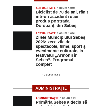
acum 4 ore
ACTUALITATE
Biciclist de 70 de ani, rănit
într-un accident rutier
produs pe strada
Dorobanți din Sebeș
acum 6 ore
ACTUALITATE
Zilele Municipiului Sebeș
2026: zece zile de
spectacole, filme, sport și
evenimente culturale, la
festivalul „Armonii în
Sebeș”. Programul
complet
PUBLICITATE
ADMINISTRAȚIE
acum o zi
ADMINISTRAȚIE
Primăria Sebeș a decis să