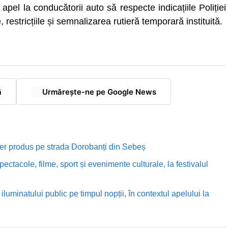
pel la conducătorii auto să respecte indicațiile Poliției
, restricțiile și semnalizarea rutieră temporară instituită.
ă
Urmărește-ne pe Google News
rutier produs pe strada Dorobanți din Sebeș
ectacole, filme, sport și evenimente culturale, la festivalul
luminatului public pe timpul nopții, în contextul apelului la