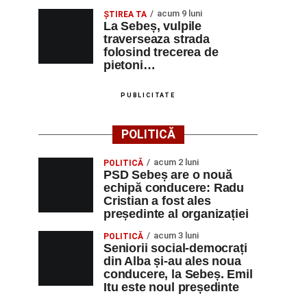
acum 9 luni
ŞTIREA TA
La Sebeș, vulpile
traverseaza strada
folosind trecerea de
pietoni…
PUBLICITATE
POLITICĂ
acum 2 luni
POLITICĂ
PSD Sebeș are o nouă
echipă conducere: Radu
Cristian a fost ales
președinte al organizației
acum 3 luni
POLITICĂ
Seniorii social-democrați
din Alba și-au ales noua
conducere, la Sebeș. Emil
Itu este noul președinte