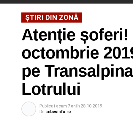
ȘTIRI DIN ZONĂ
Atenție șoferi
octombrie 2019
pe Transalpina
Lotrului
Publicat
acum 7 ani
în
28.10.2019
De
sebesinfo.ro