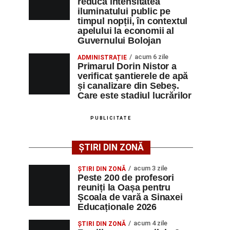
reducă intensitatea
iluminatului public pe
timpul nopții, în contextul
apelului la economii al
Guvernului Bolojan
acum 6 zile
ADMINISTRAȚIE
Primarul Dorin Nistor a
verificat șantierele de apă
și canalizare din Sebeș.
Care este stadiul lucrărilor
PUBLICITATE
ȘTIRI DIN ZONĂ
acum 3 zile
ȘTIRI DIN ZONĂ
Peste 200 de profesori
reuniți la Oașa pentru
Școala de vară a Sinaxei
Educaționale 2026
acum 4 zile
ȘTIRI DIN ZONĂ