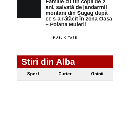
Familie cu un copil de 2
ani, salvată de jandarmii
montani din Șugag după
ce s-a rătăcit în zona Oașa
– Poiana Muierii
PUBLICITATE
Stiri din Alba
Sport
Curier
Opinii