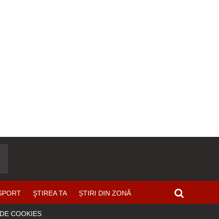
SPORT
ŞTIREA TA
ȘTIRI DIN ZONĂ
 DE COOKIES