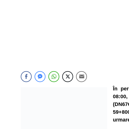
În per
08:00,
(DN67C
59+80
urmare