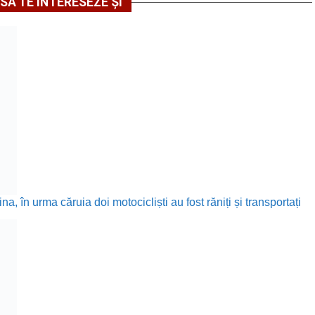
SĂ TE INTERESEZE ȘI
în urma căruia doi motocicliști au fost răniți și transportați