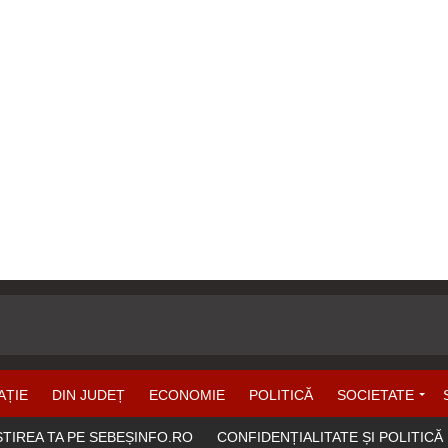
AȚIE
DIN JUDEȚ
ECONOMIE
POLITICĂ
SOCIETATE
ȘTIREA TA PE SEBEȘINFO.RO
CONFIDENȚIALITATE ȘI POLITICĂ