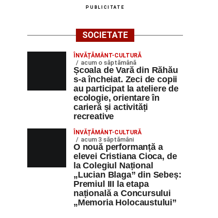
PUBLICITATE
SOCIETATE
ÎNVĂȚĂMÂNT-CULTURĂ
acum o săptămână
Școala de Vară din Răhău
s-a încheiat. Zeci de copii
au participat la ateliere de
ecologie, orientare în
carieră și activități
recreative
ÎNVĂȚĂMÂNT-CULTURĂ
acum 3 săptămâni
O nouă performanță a
elevei Cristiana Cioca, de
la Colegiul Național
„Lucian Blaga” din Sebeș:
Premiul III la etapa
națională a Concursului
„Memoria Holocaustului”