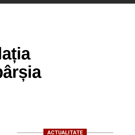
ația
bârșia
ACTUALITATE