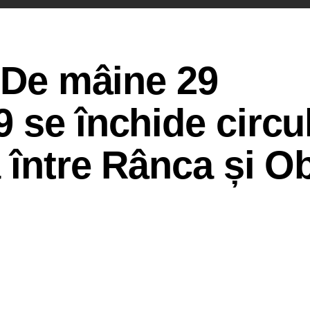
! De mâine 29
 se închide circul
 între Rânca și O