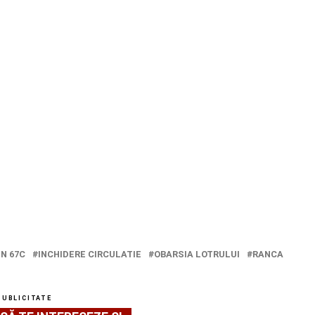
N 67C
INCHIDERE CIRCULATIE
OBARSIA LOTRULUI
RANCA
PUBLICITATE