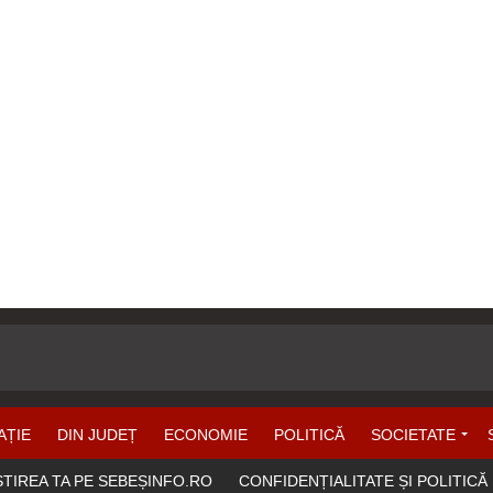
AȚIE
DIN JUDEȚ
ECONOMIE
POLITICĂ
SOCIETATE
ȘTIREA TA PE SEBEȘINFO.RO
CONFIDENȚIALITATE ȘI POLITICĂ