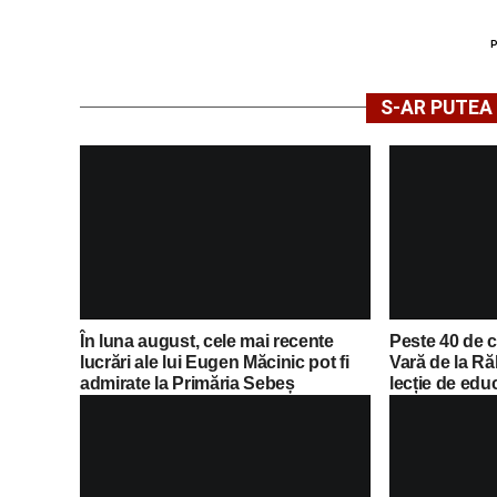
S-AR PUTEA 
În luna august, cele mai recente
Peste 40 de c
lucrări ale lui Eugen Măcinic pot fi
Vară de la Ră
admirate la Primăria Sebeș
lecție de educ
de polițiștii 