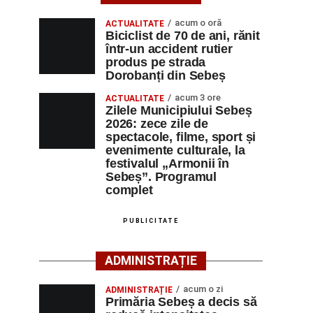
acum o oră
ACTUALITATE
Biciclist de 70 de ani, rănit
într-un accident rutier
produs pe strada
Dorobanți din Sebeș
acum 3 ore
ACTUALITATE
Zilele Municipiului Sebeș
2026: zece zile de
spectacole, filme, sport și
evenimente culturale, la
festivalul „Armonii în
Sebeș”. Programul
complet
PUBLICITATE
ADMINISTRAȚIE
acum o zi
ADMINISTRAȚIE
Primăria Sebeș a decis să