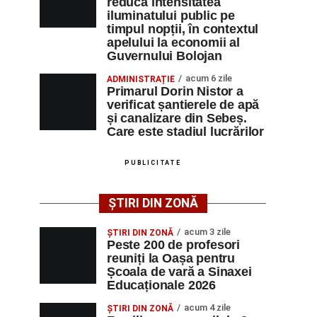
reducă intensitatea
iluminatului public pe
timpul nopții, în contextul
apelului la economii al
Guvernului Bolojan
acum 6 zile
ADMINISTRAȚIE
Primarul Dorin Nistor a
verificat șantierele de apă
și canalizare din Sebeș.
Care este stadiul lucrărilor
PUBLICITATE
ȘTIRI DIN ZONĂ
acum 3 zile
ȘTIRI DIN ZONĂ
Peste 200 de profesori
reuniți la Oașa pentru
Școala de vară a Sinaxei
Educaționale 2026
acum 4 zile
ȘTIRI DIN ZONĂ