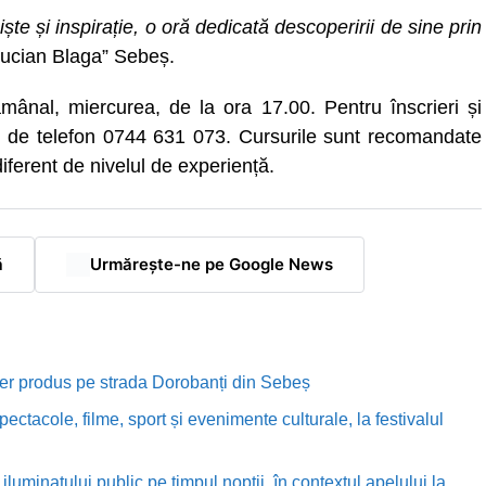
te și inspirație, o oră dedicată descoperirii de sine prin
„Lucian Blaga” Sebeș.
ămânal, miercurea, de la ora 17.00. Pentru înscrieri și
ul de telefon 0744 631 073. Cursurile sunt recomandate
ndiferent de nivelul de experiență.
ă
Urmărește-ne pe Google News
rutier produs pe strada Dorobanți din Sebeș
ectacole, filme, sport și evenimente culturale, la festivalul
luminatului public pe timpul nopții, în contextul apelului la