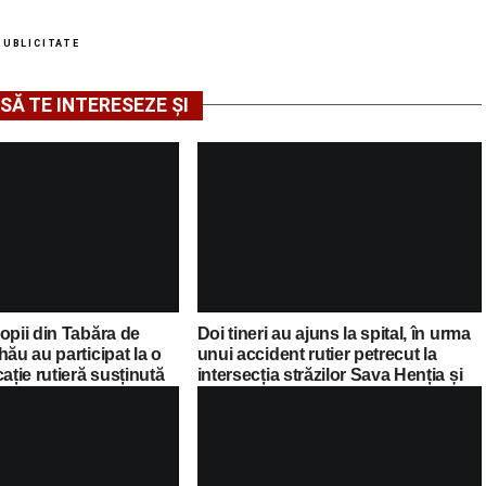
PUBLICITATE
SĂ TE INTERESEZE ȘI
opii din Tabăra de
Doi tineri au ajuns la spital, în urma
hău au participat la o
unui accident rutier petrecut la
ație rutieră susținută
intersecția străzilor Sava Henția și
Serviciului Rutier Alba
Lucian Blaga