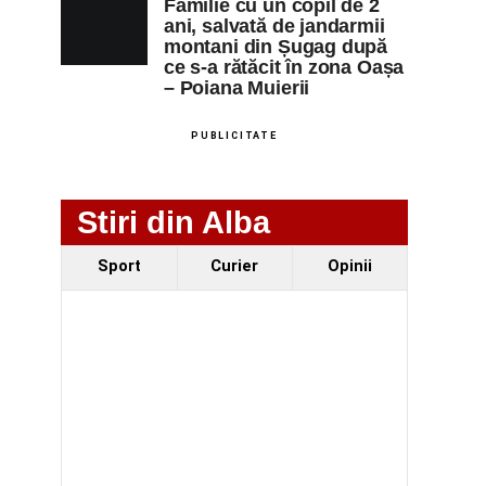
Familie cu un copil de 2
ani, salvată de jandarmii
montani din Șugag după
ce s-a rătăcit în zona Oașa
– Poiana Muierii
PUBLICITATE
Stiri din Alba
Sport
Curier
Opinii