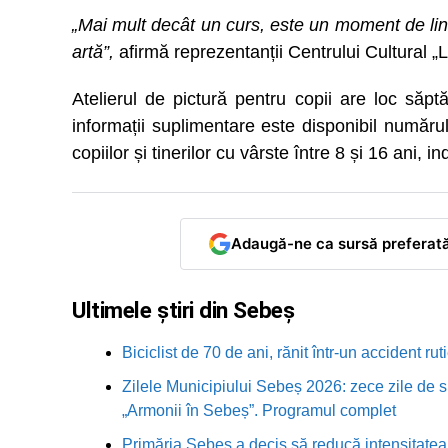
„Mai mult decât un curs, este un moment de liniș
artă”,
afirmă reprezentanții Centrului Cultural 
Atelierul de pictură pentru copii are loc săpt
informații suplimentare este disponibil număr
copiilor și tinerilor cu vârste între 8 și 16 ani, i
Adaugă-ne ca sursă preferat
Ultimele știri din Sebeș
Biciclist de 70 de ani, rănit într-un accident 
Zilele Municipiului Sebeș 2026: zece zile de sp
„Armonii în Sebeș”. Programul complet
Primăria Sebeș a decis să reducă intensitatea i