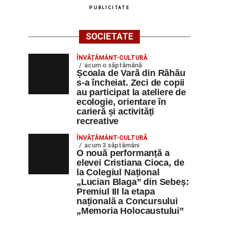
PUBLICITATE
SOCIETATE
ÎNVĂȚĂMÂNT-CULTURĂ
acum o săptămână
Școala de Vară din Răhău
s-a încheiat. Zeci de copii
au participat la ateliere de
ecologie, orientare în
carieră și activități
recreative
ÎNVĂȚĂMÂNT-CULTURĂ
acum 3 săptămâni
O nouă performanță a
elevei Cristiana Cioca, de
la Colegiul Național
„Lucian Blaga” din Sebeș:
Premiul III la etapa
națională a Concursului
„Memoria Holocaustului”