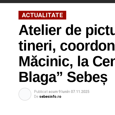
ACTUALITATE
Atelier de pict
tineri, coordo
Măcinic, la Ce
Blaga” Sebeș
Publicat
acum 9 luni
în
07.11.2025
De
sebesinfo.ro