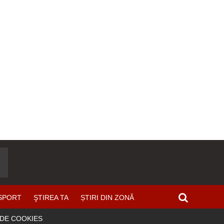
SPORT
ŞTIREA TA
ȘTIRI DIN ZONĂ
 DE COOKIES