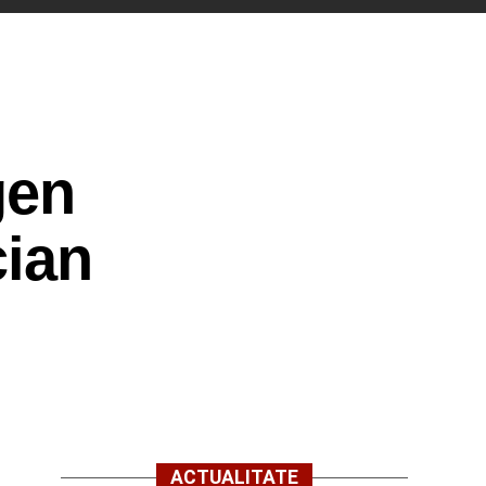
gen
cian
ACTUALITATE