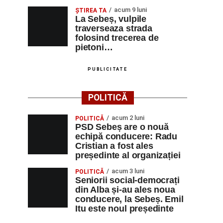
acum 9 luni
ŞTIREA TA
La Sebeș, vulpile
traverseaza strada
folosind trecerea de
pietoni…
PUBLICITATE
POLITICĂ
acum 2 luni
POLITICĂ
PSD Sebeș are o nouă
echipă conducere: Radu
Cristian a fost ales
președinte al organizației
acum 3 luni
POLITICĂ
Seniorii social-democrați
din Alba și-au ales noua
conducere, la Sebeș. Emil
Itu este noul președinte