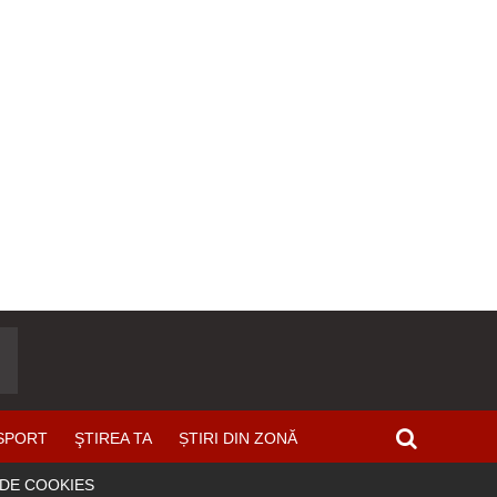
SPORT
ŞTIREA TA
ȘTIRI DIN ZONĂ
 DE COOKIES