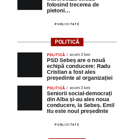
folosind trecerea de
pietoni…
PUBLICITATE
POLITICĂ
acum 2 luni
POLITICĂ
PSD Sebeș are o nouă
echipă conducere: Radu
Cristian a fost ales
președinte al organizației
acum 3 luni
POLITICĂ
Seniorii social-democrați
din Alba și-au ales noua
conducere, la Sebeș. Emil
Itu este noul președinte
PUBLICITATE