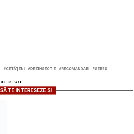
I
CETĂŢENI
DEZINSECTIE
RECOMANDARI
SEBES
PUBLICITATE
SĂ TE INTERESEZE ȘI