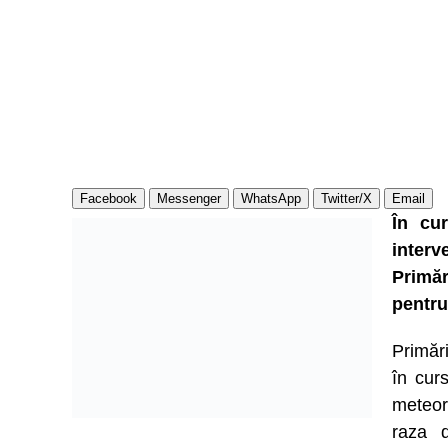
Facebook
Messenger
WhatsApp
Twitter/X
Email
În cur
interv
Primăr
pentru
Primăr
în curs
meteor
raza d