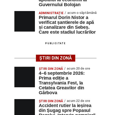
Guvernului Bolojan
acum o săptămână
ADMINISTRAȚIE
Primarul Dorin Nistor a
verificat șantierele de apă
și canalizare din Sebeș.
Care este stadiul lucrărilor
PUBLICITATE
ȘTIRI DIN ZONĂ
acum 20 de ore
ȘTIRI DIN ZONĂ
4–6 septembrie 2026:
Prima ediție a
Transylvania Fest, la
Cetatea Greavilor din
Gârbova
acum 22 de ore
ȘTIRI DIN ZONĂ
Accident rutier la ieșirea
din Șugag spre Popasul