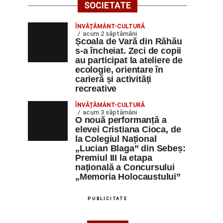
SOCIETATE
ÎNVĂȚĂMÂNT-CULTURĂ
acum 2 săptămâni
Școala de Vară din Răhău
s-a încheiat. Zeci de copii
au participat la ateliere de
ecologie, orientare în
carieră și activități
recreative
ÎNVĂȚĂMÂNT-CULTURĂ
acum 3 săptămâni
O nouă performanță a
elevei Cristiana Cioca, de
la Colegiul Național
„Lucian Blaga” din Sebeș:
Premiul III la etapa
națională a Concursului
„Memoria Holocaustului”
PUBLICITATE