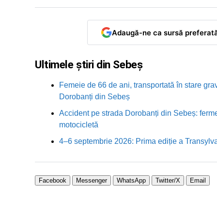
Adaugă-ne ca sursă preferat
Ultimele știri din Sebeș
Femeie de 66 de ani, transportată în stare grav
Dorobanți din Sebeș
Accident pe strada Dorobanți din Sebeș: fermei
motocicletă
4–6 septembrie 2026: Prima ediție a Transylva
Facebook
Messenger
WhatsApp
Twitter/X
Email