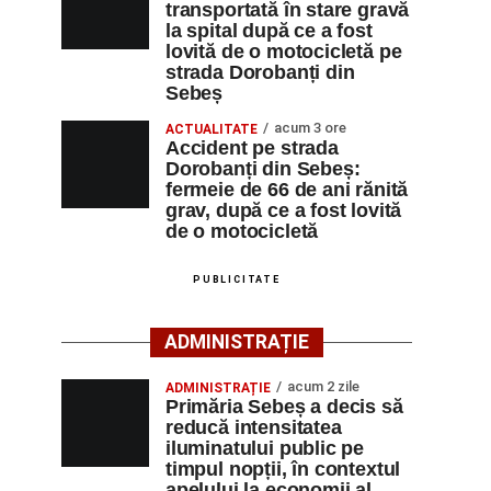
transportată în stare gravă
la spital după ce a fost
lovită de o motocicletă pe
strada Dorobanți din
Sebeș
acum 3 ore
ACTUALITATE
Accident pe strada
Dorobanți din Sebeș:
fermeie de 66 de ani rănită
grav, după ce a fost lovită
de o motocicletă
PUBLICITATE
ADMINISTRAȚIE
acum 2 zile
ADMINISTRAȚIE
Primăria Sebeș a decis să
reducă intensitatea
iluminatului public pe
timpul nopții, în contextul
apelului la economii al