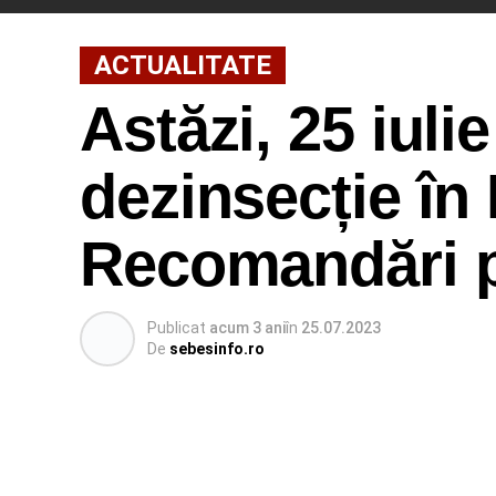
ACTUALITATE
Astăzi, 25 iuli
dezinsecție în
Recomandări p
Publicat
acum 3 ani
în
25.07.2023
De
sebesinfo.ro