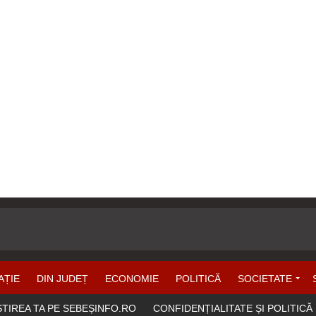
AȚIE
DIN JUDEȚ
ECONOMIE
POLITICĂ
SOCIETATE
ȘTIREA TA PE SEBEȘINFO.RO
CONFIDENȚIALITATE ȘI POLITICĂ