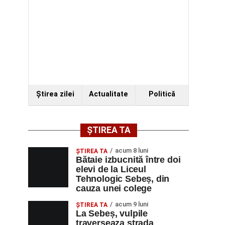
Ştirea zilei
Actualitate
Politică
ȘTIREA TA
acum 8 luni
ŞTIREA TA
Bătaie izbucnită între doi
elevi de la Liceul
Tehnologic Sebeș, din
cauza unei colege
acum 9 luni
ŞTIREA TA
La Sebeș, vulpile
traverseaza strada