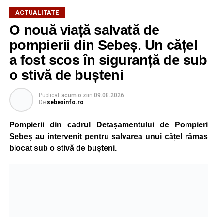
ACTUALITATE
O nouă viață salvată de
pompierii din Sebeș. Un cățel
a fost scos în siguranță de sub
o stivă de bușteni
Publicat
acum o zi
în
09.08.2026
De
sebesinfo.ro
Pompierii din cadrul Detașamentului de Pompieri
Sebeș au intervenit pentru salvarea unui cățel rămas
blocat sub o stivă de bușteni.