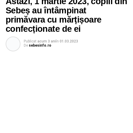
Astăzi, 1 martie 2023, copiii din
Sebeș au întâmpinat
primăvara cu mărțișoare
confecționate de ei
Publicat
acum 3 ani
în
01.03.2023
De
sebesinfo.ro