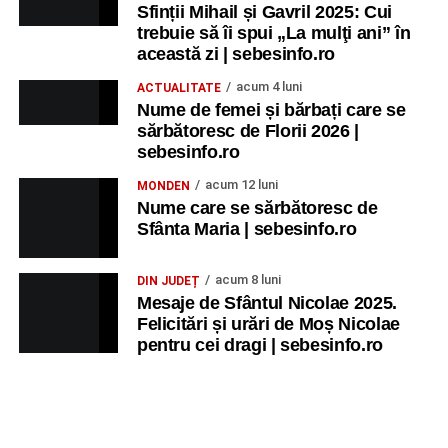
Sfinții Mihail și Gavril 2025: Cui
trebuie să îi spui „La mulţi ani” în
această zi | sebesinfo.ro
acum 4 luni
ACTUALITATE
Nume de femei și bărbați care se
sărbătoresc de Florii 2026 |
sebesinfo.ro
acum 12 luni
MONDEN
Nume care se sărbătoresc de
Sfânta Maria | sebesinfo.ro
acum 8 luni
DIN JUDEȚ
Mesaje de Sfântul Nicolae 2025.
Felicitări și urări de Moș Nicolae
pentru cei dragi | sebesinfo.ro