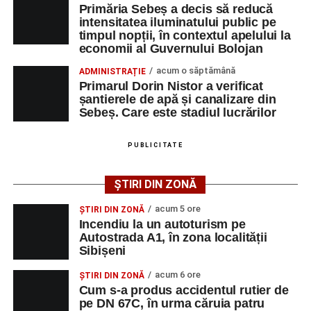
Primăria Sebeș a decis să reducă
Polițiștii continuă cercetările pentru stabilirea tuturor
intensitatea iluminatului public pe
împrejurărilor în care s-a produs accidentul, în cadrul unui
timpul nopții, în contextul apelului la
economii al Guvernului Bolojan
dosar penal întocmit pentru săvârșirea infracțiunii de
vătămare corporală din culpă.
acum o săptămână
ADMINISTRAȚIE
Primarul Dorin Nistor a verificat
șantierele de apă și canalizare din
Sebeș. Care este stadiul lucrărilor
Adaugă-ne ca sursă preferată
PUBLICITATE
Urmărește-ne pe Google News
ȘTIRI DIN ZONĂ
Ultimele știri din Sebeș
acum 5 ore
ȘTIRI DIN ZONĂ
Incendiu la un autoturism pe
Incendiu la un autoturism pe Autostrada A1, în zona
Autostrada A1, în zona localității
Sibișeni
localității Sibișeni
acum 6 ore
Școala de Fotbal Valea Frumoasei își întărește
ȘTIRI DIN ZONĂ
Cum s-a produs accidentul rutier de
lotul pentru noul sezon. Trei achiziții și performanțe
pe DN 67C, în urma căruia patru
importante la nivel juvenil