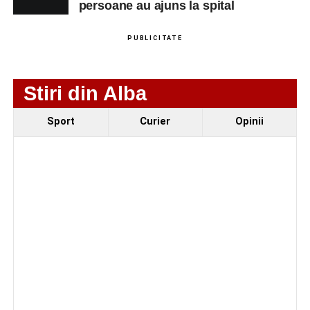
persoane au ajuns la spital
Cum s-a produs accidentul rutier de pe DN 67C, în
urma căruia patru persoane au ajuns la spital
PUBLICITATE
Stiri din Alba
Sport
Curier
Opinii