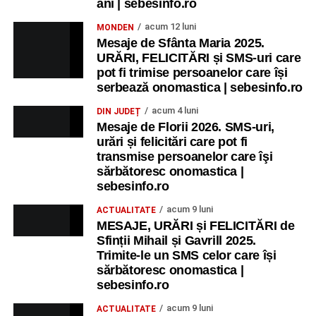
ani | sebesinfo.ro
acum 12 luni
MONDEN
Mesaje de Sfânta Maria 2025.
URĂRI, FELICITĂRI și SMS-uri care
pot fi trimise persoanelor care își
serbează onomastica | sebesinfo.ro
acum 4 luni
DIN JUDEȚ
Mesaje de Florii 2026. SMS-uri,
urări și felicitări care pot fi
transmise persoanelor care îşi
sărbătoresc onomastica |
sebesinfo.ro
acum 9 luni
ACTUALITATE
MESAJE, URĂRI și FELICITĂRI de
Sfinții Mihail și Gavrill 2025.
Trimite-le un SMS celor care își
sărbătoresc onomastica |
sebesinfo.ro
acum 9 luni
ACTUALITATE