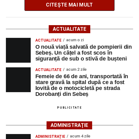
CITEȘTE MAI MULT
Potrivit informațiilor transmise de polițiști, în jurul orei
09:39, Poliția Municipiului Sebeș a fost sesizată, prin
ACTUALITATE
SNUAU 112, cu privire la producerea unui eveniment
rutier soldat cu victime.
acum o zi
ACTUALITATE
O nouă viață salvată de pompierii din
Sebeș. Un cățel a fost scos în
La fața locului s-au deplasat polițiștii rutieri, care au
siguranță de sub o stivă de bușteni
stabilit că un bărbat de 53 de ani, din Sebeș, conducea o
motocicletă pe direcția Daia Română – Sebeș. Acesta ar
acum 2 zile
ACTUALITATE
fi surprins și accidentat o femeie de 66 de ani, din Sebeș,
Femeie de 66 de ani, transportată în
stare gravă la spital după ce a fost
care traversa strada printr-un loc nepermis.
lovită de o motocicletă pe strada
Dorobanți din Sebeș
În urma impactului, femeia a suferit leziuni corporale
grave și a fost transportată la spital pentru acordarea de
PUBLICITATE
îngrijiri medicale de specialitate.
ADMINISTRAȚIE
Motociclistul a fost testat cu aparatul etilotest, rezultatul
fiind negativ.
acum 4 zile
ADMINISTRAȚIE