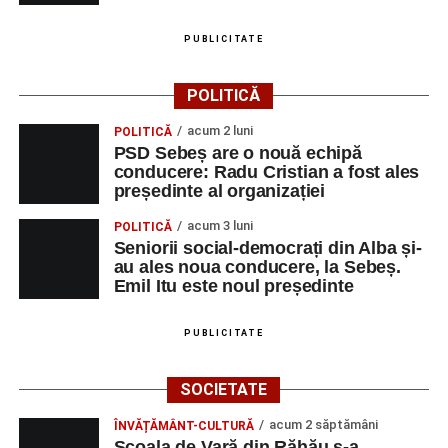
PUBLICITATE
POLITICĂ
acum 2 luni
POLITICĂ
PSD Sebeș are o nouă echipă
conducere: Radu Cristian a fost ales
președinte al organizației
acum 3 luni
POLITICĂ
Seniorii social-democrați din Alba și-
au ales noua conducere, la Sebeș.
Emil Itu este noul președinte
PUBLICITATE
SOCIETATE
acum 2 săptămâni
ÎNVĂȚĂMÂNT-CULTURĂ
Școala de Vară din Răhău s-a