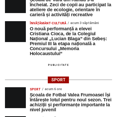
încheiat. Zeci de copii au participat la
ateliere de ecologie, orientare în
carieră și activități recreative
acum 3 săptămâni
ÎNVĂȚĂMÂNT-CULTURĂ
O nouă performanță a elevei
Cristiana Cioca, de la Colegiul
Național „Lucian Blaga” din Sebeș:
Premiul III la etapa națională a
Concursului „Memoria
Holocaustului”
PUBLICITATE
SPORT
acum 6 ore
SPORT
Școala de Fotbal Valea Frumoasei își
întărește lotul pentru noul sezon. Trei
achiziții și performanțe importante la
nivel juvenil