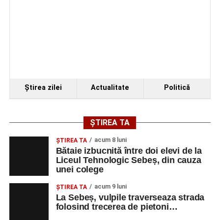
Ştirea zilei
Actualitate
Politică
ȘTIREA TA
acum 8 luni
ŞTIREA TA
Bătaie izbucnită între doi elevi de la
Liceul Tehnologic Sebeș, din cauza
unei colege
acum 9 luni
ŞTIREA TA
La Sebeș, vulpile traverseaza strada
folosind trecerea de pietoni…