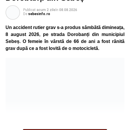
Publicat
acum 2 zile
în
08.08.2026
Adaugă-ne ca sursă preferată
De
sebesinfo.ro
Un accident rutier grav s-a produs sâmbătă dimineața,
Urmărește-ne pe Google News
8 august 2026, pe strada Dorobanți din municipiul
Sebeș. O femeie în vârstă de 66 de ani a fost rănită
Ultimele știri din Sebeș
grav după ce a fost lovită de o motocicletă.
Incendiu la un autoturism pe Autostrada A1, în zona
localității Sibișeni
Școala de Fotbal Valea Frumoasei își întărește
lotul pentru noul sezon. Trei achiziții și performanțe
importante la nivel juvenil
Cum s-a produs accidentul rutier de pe DN 67C, în
urma căruia patru persoane au ajuns la spital