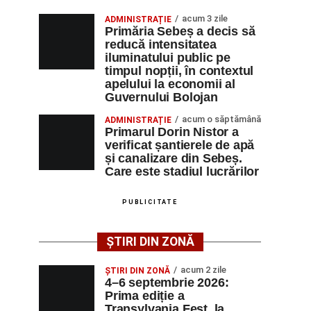
acum 3 zile
ADMINISTRAȚIE
Primăria Sebeș a decis să
reducă intensitatea
iluminatului public pe
timpul nopții, în contextul
apelului la economii al
Guvernului Bolojan
acum o săptămână
ADMINISTRAȚIE
Primarul Dorin Nistor a
verificat șantierele de apă
și canalizare din Sebeș.
Care este stadiul lucrărilor
PUBLICITATE
ȘTIRI DIN ZONĂ
acum 2 zile
ȘTIRI DIN ZONĂ
4–6 septembrie 2026:
Prima ediție a
Transylvania Fest, la