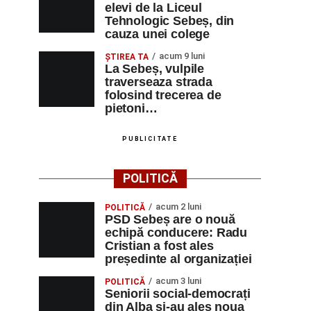
elevi de la Liceul
Tehnologic Sebeș, din
cauza unei colege
acum 9 luni
ŞTIREA TA
La Sebeș, vulpile
traverseaza strada
folosind trecerea de
pietoni…
PUBLICITATE
POLITICĂ
acum 2 luni
POLITICĂ
PSD Sebeș are o nouă
echipă conducere: Radu
Cristian a fost ales
președinte al organizației
acum 3 luni
POLITICĂ
Seniorii social-democrați
din Alba și-au ales noua