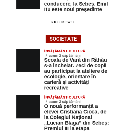
conducere, la Sebeș. Emil
Itu este noul președinte
PUBLICITATE
SOCIETATE
ÎNVĂȚĂMÂNT-CULTURĂ
acum 2 săptămâni
Școala de Vară din Răhău
s-a încheiat. Zeci de copii
au participat la ateliere de
ecologie, orientare în
carieră și activități
recreative
ÎNVĂȚĂMÂNT-CULTURĂ
acum 3 săptămâni
O nouă performanță a
elevei Cristiana Cioca, de
la Colegiul Național
„Lucian Blaga” din Sebeș:
Premiul III la etapa