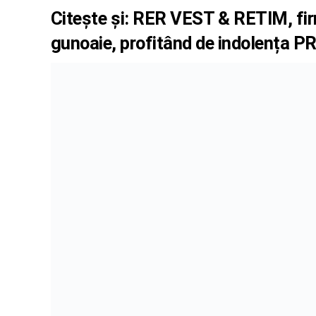
Citește și:
RER VEST & RETIM, firm
gunoaie, profitând de indolența P