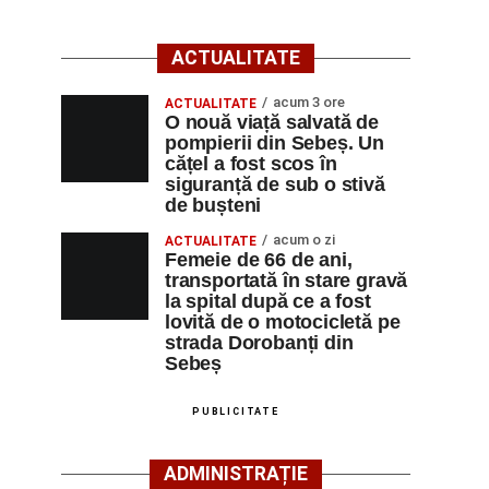
ACTUALITATE
acum 3 ore
ACTUALITATE
O nouă viață salvată de
pompierii din Sebeș. Un
cățel a fost scos în
siguranță de sub o stivă
de bușteni
acum o zi
ACTUALITATE
Femeie de 66 de ani,
transportată în stare gravă
la spital după ce a fost
lovită de o motocicletă pe
strada Dorobanți din
Sebeș
PUBLICITATE
ADMINISTRAȚIE