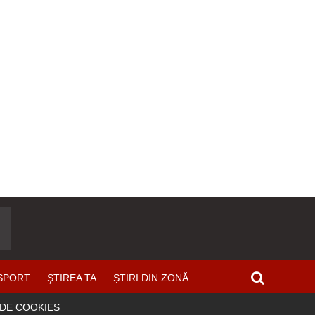
SPORT
ŞTIREA TA
ȘTIRI DIN ZONĂ
 DE COOKIES