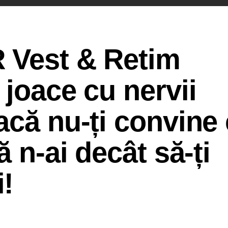
 Vest & Retim
 joace cu nervii
acă nu-ți convine
ă n-ai decât să-ți
!