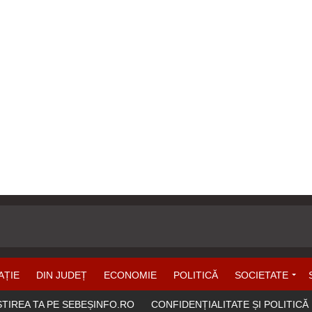
AȚIE
DIN JUDEȚ
ECONOMIE
POLITICĂ
SOCIETATE
ȘTIREA TA PE SEBEȘINFO.RO
CONFIDENȚIALITATE ȘI POLITICĂ