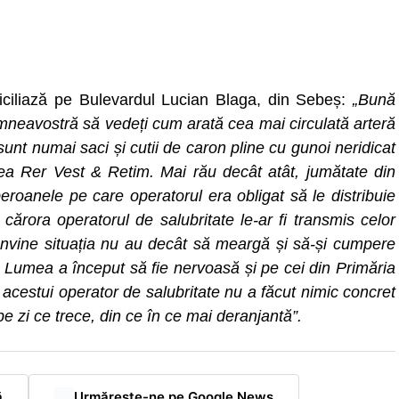
iciliază pe Bulevardul Lucian Blaga, din Sebeș:
„Bună
dumneavostră să vedeți cum arată cea mai circulată arteră
unt numai saci și cutii de caron pline cu gunoi neridicat
rea Rer Vest & Retim. Mai rău decât atât, jumătate din
eroanele pe care operatorul era obligat să le distribuie
cărora operatorul de salubritate le-ar fi transmis celor
onvine situația nu au decât să meargă și să-și cumpere
. Lumea a început să fie nervoasă și pe cei din Primăria
acestui operator de salubritate nu a făcut nimic concret
pe zi ce trece, din ce în ce mai deranjantă”.
ă
Urmărește-ne pe Google News