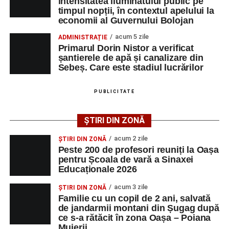
intensitatea iluminatului public pe
timpul nopții, în contextul apelului la
Duminică, 23 august 2026, Râpa Roșie găzduiește
economii al Guvernului Bolojan
cea de-a III-a ediție a concursului „CicloAventurier
de Sebeș”
acum 5 zile
ADMINISTRAȚIE
Primarul Dorin Nistor a verificat
Primul concert din cadrul String Symphonic Camp
șantierele de apă și canalizare din
2026 a adus emoție și aplauze la Sebeș
Sebeș. Care este stadiul lucrărilor
După mai multe zile de pregătire intensivă, participanții
au venit la Sebeș și au susținut un recital apreciat de
PUBLICITATE
public. Fiecare interpretare a evidențiat nivelul artistic al
tinerilor muzicieni și munca depusă în cadrul taberei, iar
ȘTIRI DIN ZONĂ
spectatorii au răsplătit prestațiile cu aplauze îndelungate.
acum 2 zile
ȘTIRI DIN ZONĂ
Peste 200 de profesori reuniți la Oașa
pentru Școala de vară a Sinaxei
Educaționale 2026
acum 3 zile
ȘTIRI DIN ZONĂ
Familie cu un copil de 2 ani, salvată
de jandarmii montani din Șugag după
ce s-a rătăcit în zona Oașa – Poiana
Muierii