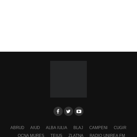
ABRUD
AIUD
ALBA IULIA
BLAJ
CAMPENI
CUGIR
OCNA MURES
TEIUS
ZLATNA
RADIO UNIREA FM