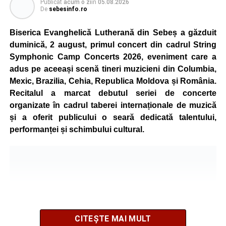
Publicat
acum o zi
în
05.08.2026
Organizatorii au pregătit trasee adaptate fiecărei categorii
De
sebesinfo.ro
de vârstă, astfel încât competiția să fie accesibilă atât
celor aflați la început de drum, cât și celor cu experiență în
Biserica Evanghelică Lutherană din Sebeș a găzduit
mountain bike. La finalul întrecerii, cei mai bine clasați
duminică, 2 august, primul concert din cadrul String
concurenți vor fi recompensați cu premii în bani și premii
Symphonic Camp Concerts 2026, eveniment care a
oferite de partenerii evenimentului.
adus pe aceeași scenă tineri muzicieni din Columbia,
Mexic, Brazilia, Cehia, Republica Moldova și România.
Înaintea zilei de concurs, participanții își vor putea ridica
Recitalul a marcat debutul seriei de concerte
numerele de concurs, confirma înscrierile online sau se
organizate în cadrul taberei internaționale de muzică
vor putea înscrie direct la competiție în cadrul Punctului
și a oferit publicului o seară dedicată talentului,
Oficial de Înscrieri și Informații (Race Office), care va
performanței și schimbului cultural.
funcționa după următorul program:
• vineri, 21 august, între orele 17:00 și 20:00, în Piața
Primăriei Sebeș;
• sâmbătă, 22 august, între orele 10:00 și 20:00, pe platoul
Centrului Cultural „Lucian Blaga” Sebeș;
• sâmbătă, 22 august, între orele 17:00 și 20:00, la Râpa
Roșie, unde vor avea loc și antrenamente libere pe
CITEȘTE MAI MULT