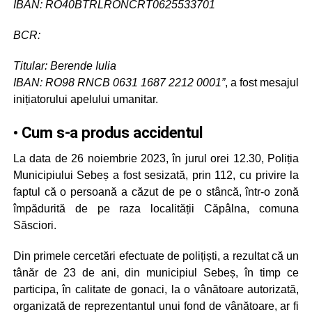
IBAN: RO40BTRLRONCRT0625533701
BCR:
Titular: Berende Iulia
IBAN: RO98 RNCB 0631 1687 2212 0001”
, a fost mesajul
inițiatorului apelului umanitar.
• Cum s-a produs accidentul
La data de 26 noiembrie 2023, în jurul orei 12.30, Poliția
Municipiului Sebeș a fost sesizată, prin 112, cu privire la
faptul că o persoană a căzut de pe o stâncă, într-o zonă
împădurită de pe raza localității Căpâlna, comuna
Săsciori.
Din primele cercetări efectuate de polițiști, a rezultat că un
tânăr de 23 de ani, din municipiul Sebeș, în timp ce
participa, în calitate de gonaci, la o vânătoare autorizată,
organizată de reprezentantul unui fond de vânătoare, ar fi