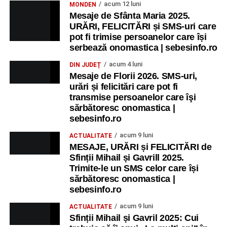
acum 12 luni
MONDEN
Mesaje de Sfânta Maria 2025.
URĂRI, FELICITĂRI și SMS-uri care
pot fi trimise persoanelor care își
serbează onomastica | sebesinfo.ro
acum 4 luni
DIN JUDEȚ
Mesaje de Florii 2026. SMS-uri,
urări și felicitări care pot fi
transmise persoanelor care îşi
sărbătoresc onomastica |
sebesinfo.ro
acum 9 luni
ACTUALITATE
MESAJE, URĂRI și FELICITĂRI de
Sfinții Mihail și Gavrill 2025.
Trimite-le un SMS celor care își
sărbătoresc onomastica |
sebesinfo.ro
acum 9 luni
ACTUALITATE
Sfinții Mihail și Gavril 2025: Cui