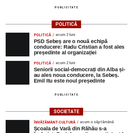
Ultimele știri din Sebeș
PUBLICITATE
Primăria Sebeș a decis să reducă intensitatea
iluminatului public pe timpul nopții, în contextul
POLITICĂ
apelului la economii al Guvernului Bolojan
acum 2 luni
POLITICĂ
Duminică, 23 august 2026, Râpa Roșie găzduiește
PSD Sebeș are o nouă echipă
cea de-a III-a ediție a concursului „CicloAventurier
conducere: Radu Cristian a fost ales
de Sebeș”
președinte al organizației
Primul concert din cadrul String Symphonic Camp
acum 2 luni
POLITICĂ
2026 a adus emoție și aplauze la Sebeș
Seniorii social-democrați din Alba și-
au ales noua conducere, la Sebeș.
Emil Itu este noul președinte
PUBLICITATE
SOCIETATE
acum o săptămână
ÎNVĂȚĂMÂNT-CULTURĂ
Școala de Vară din Răhău s-a