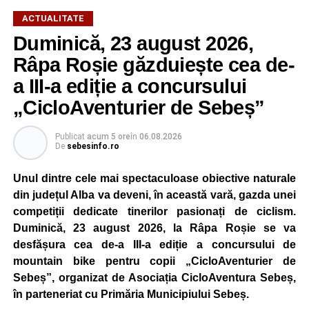
ACTUALITATE
Duminică, 23 august 2026,
Râpa Roșie găzduiește cea de-
a III-a ediție a concursului
„CicloAventurier de Sebeș”
Publicat
acum 5 ore
în
06.08.2026
De
sebesinfo.ro
Unul dintre cele mai spectaculoase obiective naturale
din județul Alba va deveni, în această vară, gazda unei
competiții dedicate tinerilor pasionați de ciclism.
Duminică, 23 august 2026, la Râpa Roșie se va
desfășura cea de-a III-a ediție a concursului de
mountain bike pentru copii „CicloAventurier de
Sebeș”, organizat de Asociația CicloAventura Sebeș,
în parteneriat cu Primăria Municipiului Sebeș.