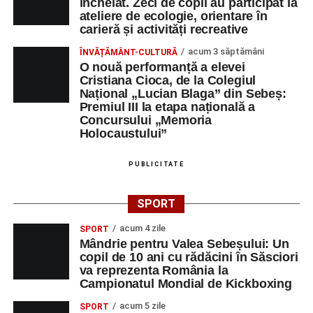
încheiat. Zeci de copii au participat la
ateliere de ecologie, orientare în
carieră și activități recreative
acum 3 săptămâni
ÎNVĂȚĂMÂNT-CULTURĂ
O nouă performanță a elevei
Cristiana Cioca, de la Colegiul
Național „Lucian Blaga” din Sebeș:
Premiul III la etapa națională a
Concursului „Memoria
Holocaustului”
PUBLICITATE
SPORT
acum 4 zile
SPORT
Mândrie pentru Valea Sebeșului: Un
copil de 10 ani cu rădăcini în Săsciori
va reprezenta România la
Campionatul Mondial de Kickboxing
acum 5 zile
SPORT