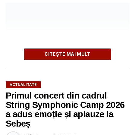
CITEȘTE MAI MULT
ACTUALITATE
Primul concert din cadrul
După două ediții organizate în Parcul Arini, competiția se
mută într-un nou decor, oferind participanților ocazia de a
String Symphonic Camp 2026
concura într-un cadru natural deosebit. Evenimentul este
a adus emoție și aplauze la
destinat copiilor și adolescenților cu vârste cuprinse între
Sebeș
5 și 18 ani, iar participarea este gratuită.