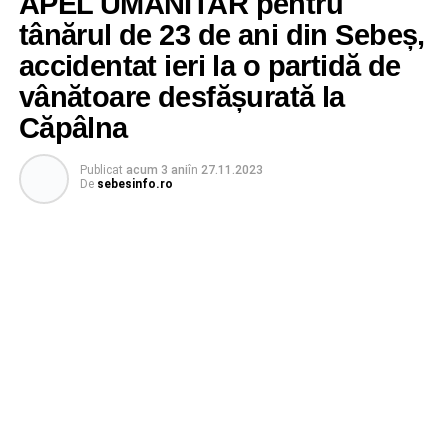
APEL UMANITAR pentru
tânărul de 23 de ani din Sebeș,
accidentat ieri la o partidă de
vânătoare desfășurată la
Căpâlna
Publicat
acum 3 ani
în
27.11.2023
De
sebesinfo.ro